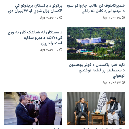
ضمیرکابلوف نن طالب چارواکو سره
پرکونړ د پاکستان بریدونو کې
د لیدنو لپاره کابل ته راځي
۴کسان وژل شوي او ۴۷ټپیان دي
۲۷ Apr ۲۰۲۶
۲۸ Apr ۲۰۲۶
د سمنګان له شباشک کان نه ورځ
کې۲۰۰ټنه د ډبرو سکاره
استخراجېږي
۲۷ Apr ۲۰۲۶
تازه خبر: پاکستان د کونړ پوهنتون
د محصلینو پر لیلیه توغندي
توغولي
۲۷ Apr ۲۰۲۶