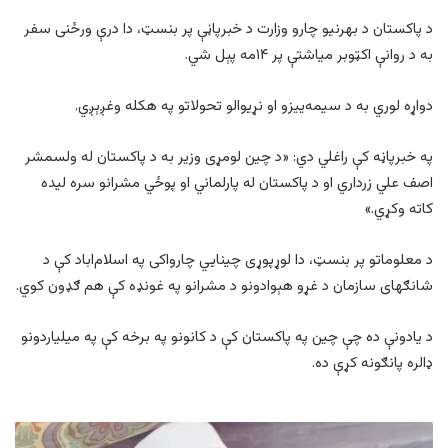
د پاکستان د بهرنیو چارو وزارت د خبرپاڼې پر بنسټ، دا درې ورځنی سفر
به د روانې اکټوبر میاشتې پر ۱۴مه پېل شي.
دواړه لوري به د سیمه‌ییزو او نړیوالو تحولاتو په هکله وغږېږي.
په خبرپاڼه کې راغلي دي: «د چین لومړی وزیر به د پاکستان له ولسمشر
اصف علي زرداري او د پاکستان له پارلماني او پوځي مشرانو سره لیده
کاته وکړي.»
د معلوماتو پر بنسټ، دا لوړپوړی چینايي چارواکی په اسلام‌اباد کې د
شانګهای سازمان د غړو هېوادونو د مشرانو په غونډه کې هم ګډون کوي.
د یادونې ده چې چین په پاکستان کې د کانونو په برخه کې په میلیاردونو
ډالره پانګونه کړې ده.
ملک