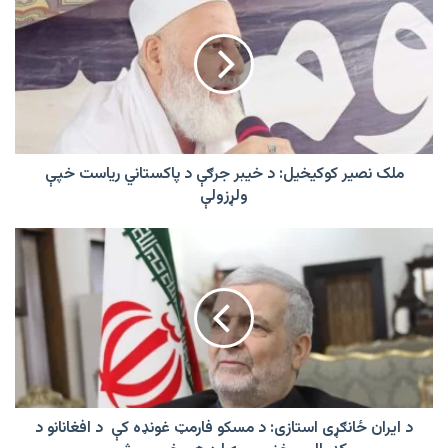
نصیر
کوکیخیل:
د
خیبر
جرګې
د
پاکستاني
ریاست
خپې
ملک نصیر کوکیخیل: د خیبر جرګې د پاکستاني ریاست خپې
ولړزولې
ولړزولې
د
ایران
ځانګړی
استازی:
د
مسکو
فارمټ
غونډه
کې
د
د ایران ځانګړی استازی: د مسکو فارمټ غونډه کې د افغانانو د
افغانانو