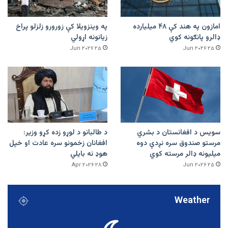
امازون په هند کې ۴۸ میلیارده
په وینزویلا کې زورورو زلزلو پراخ
ډالرو پانګونه کوي
زیانونه اړولي
۲۵ Jun ۲۰۲۶
۲۵ Jun ۲۰۲۶
سویس د افغانستان د بشري
د طالبانو د لوړو زده کړو وزیر:
مرستو صندوق سره نږدې دوه
افغانان زخمونو سره عادت او خپل
میلیونه ډالر مرسته کوي
هوډ نه بایلي
۲۸ Apr ۲۰۲۶
۲۵ Jun ۲۰۲۶
Weather