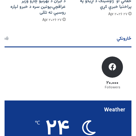
حقاني او ژاوشینګ د اړیکو په
د ایران د بهرنیو چارو وزیر
پراختیا خبرې کړي
عراقچي،پوتین سره د خبرو لپاره
روسیې ته تللی
۲۷ Apr ۲۰۲۶
۲۷ Apr ۲۰۲۶
څارونکي
۲۰،۰۰۰
Followers
Weather
۲۴
℃