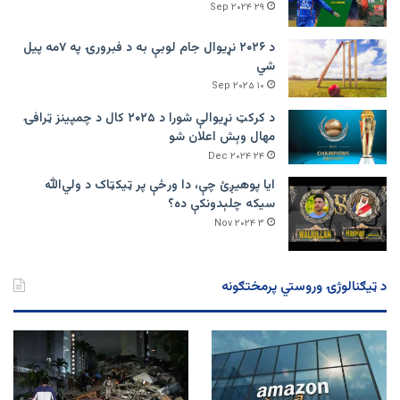
۲۹ Sep ۲۰۲۴
د ۲۰۲۶ نړیوال جام لوبې به د فبرورۍ په ۷مه پیل
شي
۱۰ Sep ۲۰۲۵
د کرکټ نړیوالې شورا د ۲۰۲۵ کال د چمپینز ټرافۍ
مهال وېش اعلان شو
۲۴ Dec ۲۰۲۴
ایا پوهیږئ چې، دا ورځې پر ټيکټاک د ولي‌الله
سیکه چلېدونکې ده؟
۳ Nov ۲۰۲۴
د ټیګنالوژۍ وروستي پرمختګونه