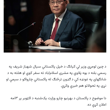
د چين لومړی وزیر لي کیانګ د خپل پاکستاني سيال شهباز شريف په
رسمي بلنه د يوه پلاوي په مشرۍ اسلام‌اباد ته سفر کوي او هلته به د
شانګهای په غونډه کې د ګډون ترڅنګ له پاکستاني چارواکو د سېمې او
نړۍ په تحولاتو هم خبرې وکړي.
دا موضوع د پاکستان د بهرنیو چارو وزارت یک‌شنبه د اکټوبر پر ۱۳مه
اعلان کړې ده.