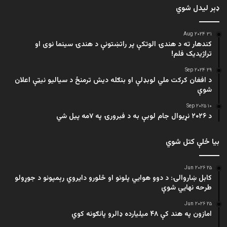
ډېر لیدل شوي
۳۱ Aug ۲۰۲۴
کندهار ته د هندۍ الوتکې پر راتښتونې د هندۍ سینما نوی او
تراژيديک فلم!
۲۹ Sep ۲۰۲۴
د افغان کرکت ملي لوبډلې او بنګله دیش ترمنځ د سیالیو نیټې اعلان
شوې
۱۰ Sep ۲۰۲۵
د ۲۰۲۶ نړیوال جام لوبې به د فبرورۍ په ۷مه پیل شي
بیا ځلې کتل شوي
۲۵ Jun ۲۰۲۶
کابل ښاروالۍ: د دوو هوايي پلونو او څلورو دایروي رېمپونو د جوړولو
طرحه نهایي شوې
۲۵ Jun ۲۰۲۶
امازون په هند کې ۴۸ میلیارده ډالرو پانګونه کوي