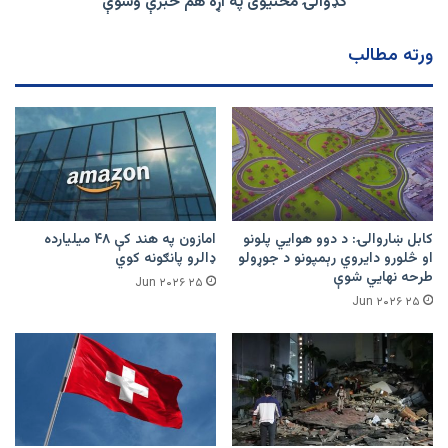
کډوالۍ مخنیوی په اړه هم خبرې وشوې
د
کډوالۍ
ورته مطالب
مخنیوی
په
اړه
هم
خبرې
وشوې
کابل ښاروالۍ: د دوو هوايي پلونو
امازون په هند کې ۴۸ میلیارده
او څلورو دایروي رېمپونو د جوړولو
ډالرو پانګونه کوي
طرحه نهایي شوې
۲۵ Jun ۲۰۲۶
۲۵ Jun ۲۰۲۶