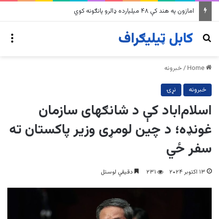
په وینزویلا کې زورورو زلزلو پراخ زیانونه اړولي
nu
Search for
Home
/
خبرونه
خبرونه
نړۍ
اسلام‌اباد کې د شانګهای سازمان
غونډه؛ د چین لومړی وزیر پاکستان ته
سفر ځي
۱۳ اکتوبر ۲۰۲۴
۲۳۱
دقیقې لوستل