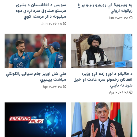
په وینزویلا کې زورورو زلزلو پراخ
سویس د افغانستان د بشري
زیانونه اړولي
مرستو صندوق سره نږدې دوه
میلیونه ډالر مرسته کوي
۲۵ Jun ۲۰۲۶
۲۵ Jun ۲۰۲۶
د طالبانو د لوړو زده کړو وزیر:
ملي شل اوریز جام سیالۍ راتلونکې
افغانان زخمونو سره عادت او خپل
میاشت پیلېږي
هوډ نه بایلي
۲۸ Apr ۲۰۲۶
۲۸ Apr ۲۰۲۶