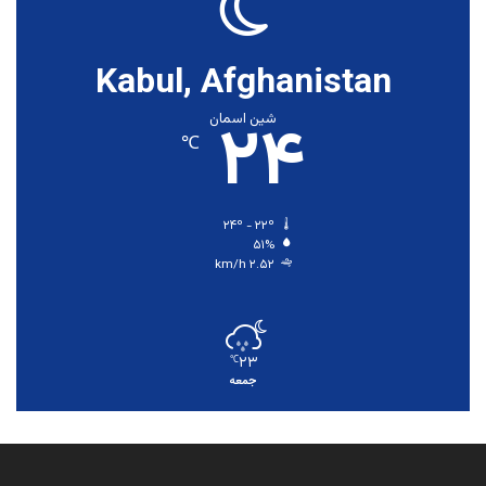
Kabul, Afghanistan
۲۴
شین اسمان
℃
۲۴º - ۲۲º
۵۱%
۲.۵۲ km/h
۲۳
℃
جمعه