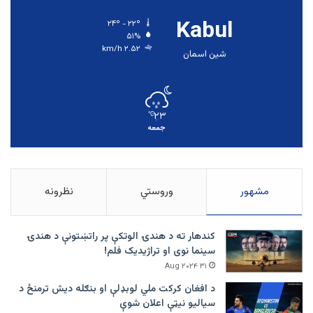
Kabul
۲۴º - ۲۲º
۵۱%
۲.۵۲ km/h
شین اسمان
۲۳
℃
جمعه
مشهور
وروستي
نظرونه
کندهار ته د هندۍ الوتکې پر راتښتونې د هندۍ
سینما نوی او تراژيديک فلم!
۳۱ Aug ۲۰۲۴
د افغان کرکت ملي لوبډلې او بنګله دیش ترمنځ د
سیالیو نیټې اعلان شوې