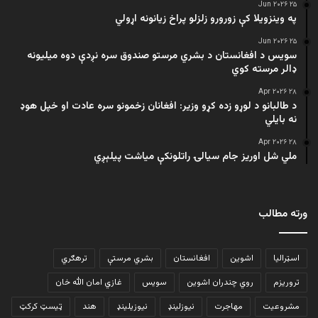
۲۵ Jun ۲۰۲۶
په وینزویلا کې زورورو زلزلو پراخ زیانونه اړولي
۲۵ Jun ۲۰۲۶
سویس د افغانستان د بشري مرستو صندوق سره نږدې دوه میلیونه
ډالر مرسته کوي
۲۸ Apr ۲۰۲۶
د طالبانو د لوړو زده کړو وزیر: افغانان زخمونو سره عادت او خپل هوډ
نه بایلي
۲۸ Apr ۲۰۲۶
ملي شل اوریز جام سیالۍ راتلونکې میاشت پیلېږي
ورته مطالب
اسټرالیا
اشوین
افغانستان
بشري مرستې
ترهګري
تروریزم
روي چندران اشوین
سویس
غازي امان الله خان
مشروعیت
مهاجرت
نیوزلینډ
نیوزیلینډ
هند
ټیسټ کرکټ