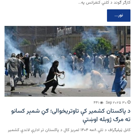
کارګر ګوند د کلني کنفرانس په…
نور...
۴۴۱
۳۰ Sep ۲۰۲۵
د پاکستان کشمیر کې تاوتریخوالی؛ ګڼ شمېر کسانو
ته مرګ ژوبله اوښتې
کابل ټیلیګراف د تلې ۸مه ۱۴۰۴ لمریز کال د پاکستان تر ادارې لاندې کشمیر