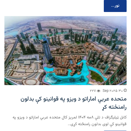
نور...
۲۲۷
۳۰ Sep ۲۰۲۵
متحده عربي اماراتو د ویزو په قوانینو کې بدلون
رامنځته کړ
کابل ټیلیګراف د تلې ۸مه ۱۴۰۴ لمریز کال متحده عربي اماراتو د ویزو په
قوانینو کې لوی بدلون رامنځته کړی…