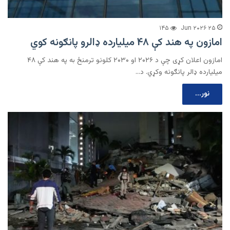
۱۴۵
۲۵ Jun ۲۰۲۶
امازون په هند کې ۴۸ میلیارده ډالرو پانګونه کوي
امازون اعلان کړی چې د ۲۰۲۶ او ۲۰۳۰ کلونو ترمنځ به په هند کې ۴۸
میلیارده ډالر پانګونه وکړي. د…
نور...