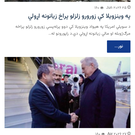
۱۶۰
۲۵ Jun ۲۰۲۶
په وینزویلا کې زورورو زلزلو پراخ زیانونه اړولي
د سویلي امریکا په هېواد وینزویلا کې دوو پرله‌پسې زورورو زلزلو پراخه
مرګ‌ژوبله او مالي زیانونه اړولي دي.د راپورونو له…
نور...
۱۸۰
۲۷ Apr ۲۰۲۶