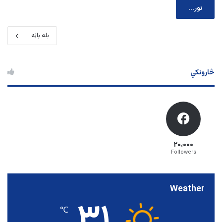
نور...
بله پاڼه
څارونکي
۲۰،۰۰۰
Followers
Weather
۳۱
℃