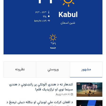
Kabul
۳۱º - ۲۲º
۹%
۱.۷۹ km/h
شین اسمان
۳۱
℃
جمعه
مشهور
وروستي
نظرونه
کندهار ته د هندۍ الوتکې پر راتښتونې د هندۍ
سینما نوی او تراژيديک فلم!
۳۱ Aug ۲۰۲۴
د افغان کرکت ملي لوبډلې او بنګله دیش ترمنځ د