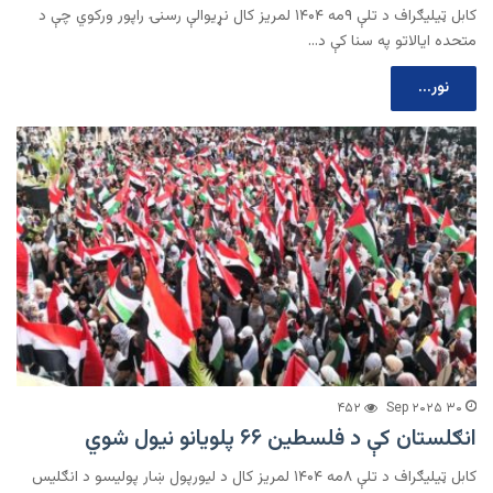
کابل ټیلیګراف د تلې ۹مه ۱۴۰۴ لمریز کال نړیوالې رسنۍ راپور ورکوي چې د
متحده ایالاتو په سنا کې د…
نور...
۴۵۲
۳۰ Sep ۲۰۲۵
انګلستان کې د فلسطین ۶۶ پلویانو نیول شوي
کابل ټیلیګراف د تلې ۸مه ۱۴۰۴ لمریز کال د لیورپول ښار پولیسو د انګلیس