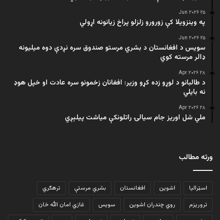
۲۵ Jun ۲۰۲۶
په وینزویلا کې زورورو زلزلو پراخ زیانونه اړولي
۲۵ Jun ۲۰۲۶
سویس د افغانستان د بشري مرستو صندوق سره نږدې دوه میلیونه
ډالر مرسته کوي
۲۸ Apr ۲۰۲۶
د طالبانو د لوړو زده کړو وزیر: افغانان زخمونو سره عادت او خپل هوډ
نه بایلي
۲۸ Apr ۲۰۲۶
ملي شل اوریز جام سیالۍ راتلونکې میاشت پیلېږي
ورته مطالب
اسټرالیا
اشوین
افغانستان
بشري مرستې
ترهګري
تروریزم
روي چندران اشوین
سویس
غازي امان الله خان