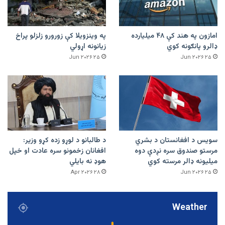
امازون په هند کې ۴۸ میلیارده
په وینزویلا کې زورورو زلزلو پراخ
ډالرو پانګونه کوي
زیانونه اړولي
۲۵ Jun ۲۰۲۶
۲۵ Jun ۲۰۲۶
سویس د افغانستان د بشري
د طالبانو د لوړو زده کړو وزیر:
مرستو صندوق سره نږدې دوه
افغانان زخمونو سره عادت او خپل
میلیونه ډالر مرسته کوي
هوډ نه بایلي
۲۸ Apr ۲۰۲۶
۲۵ Jun ۲۰۲۶
Weather