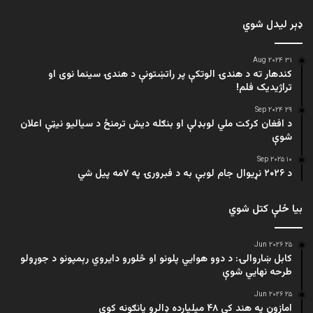
ډېر لیدل شوي
۳۱ Aug ۲۰۲۴
کندهار ته د هندۍ الوتکې پر راتښتونې د هندۍ سینما نوی او
تراژيديک فلم!
۲۹ Sep ۲۰۲۴
د افغان کرکت ملي لوبډلې او بنګله دیش ترمنځ د سیالیو نیټې اعلان
شوې
۱۰ Sep ۲۰۲۵
د ۲۰۲۶ نړیوال جام لوبې به د فبرورۍ په ۷مه پیل شي
بیا ځلې کتل شوي
۲۵ Jun ۲۰۲۶
کابل ښاروالۍ: د دوو هوايي پلونو او څلورو دایروي رېمپونو د جوړولو
طرحه نهایي شوې
۲۵ Jun ۲۰۲۶
امازون په هند کې ۴۸ میلیارده ډالرو پانګونه کوي