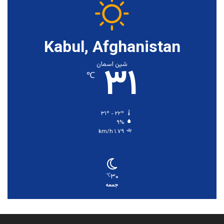
Kabul, Afghanistan
۳۱
شین اسمان
℃
۳۱º - ۲۲º
۹%
۱.۷۹ km/h
۳۰
℃
جمعه