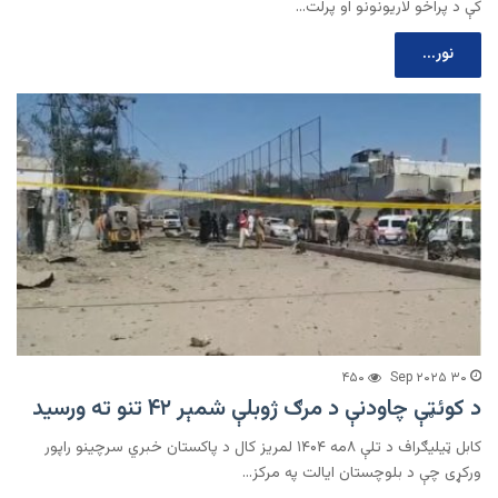
کې د پراخو لاریونونو او پرلت…
نور...
۴۵۰
۳۰ Sep ۲۰۲۵
د کوئټې چاودنې د مرګ ژوبلې شمېر ۴۲ تنو ته ورسید
کابل ټیلیګراف د تلې ۸مه ۱۴۰۴ لمریز کال د پاکستان خبري سرچینو راپور
ورکړی چې د بلوچستان ایالت په مرکز…