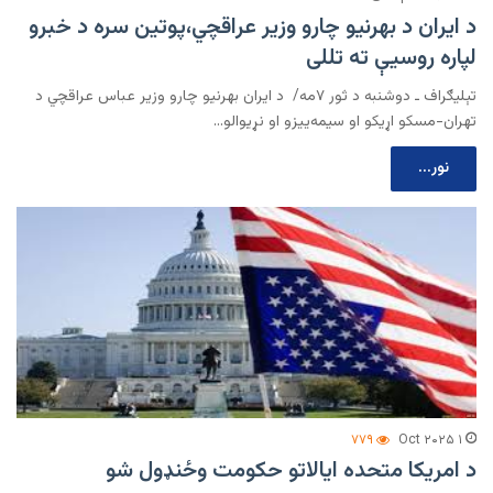
د ایران د بهرنیو چارو وزیر عراقچي،پوتین سره د خبرو
لپاره روسیې ته تللی
تېلیګراف ـ دوشنبه د ثور ۷مه/ د ایران بهرنیو چارو وزیر عباس عراقچي د
تهران-مسکو اړیکو او سیمه‌ییزو او نړیوالو…
نور...
۷۷۹
۱ Oct ۲۰۲۵
د امریکا متحده ایالاتو حکومت وځنډول شو