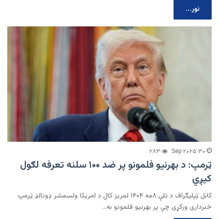
نور...
۲۸۳
۳۰ Sep ۲۰۲۵
ټرمپ: د بهرنیو فلمونو پر ضد ۱۰۰ سلنه تعرفه لګول
کیږي
کابل ټیلیګراف د تلې ۸مه ۱۴۰۴ لمریز کال د امریکا ولسمشر ډونالډ ټرمپ
خبرداری ورکړی چې پر بهرنیو فلمونو به…