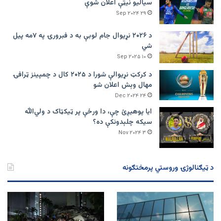
سیالیو نیټې اعلان شوې
۲۹ Sep ۲۰۲۴
د ۲۰۲۶ نړیوال جام لوبې به د فبرورۍ په ۷مه پیل
شي
۱۰ Sep ۲۰۲۵
د کرکټ نړیوالې شورا د ۲۰۲۵ کال د چمپینز ټرافۍ
مهال وېش اعلان شو
۲۴ Dec ۲۰۲۴
ایا پوهیږئ چې، دا ورځې پر ټيکټاک د ولي‌الله
سیکه چلېدونکې ده؟
۳ Nov ۲۰۲۴
د ټیګنالوژۍ وروستي پرمختګونه