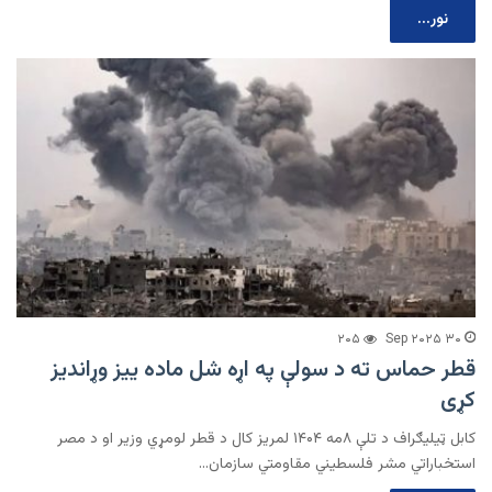
نور...
۲۰۵
۳۰ Sep ۲۰۲۵
قطر حماس ته د سولې په اړه شل ماده ییز وړاندیز
کړی
کابل ټیلیګراف د تلې ۸مه ۱۴۰۴ لمریز کال د قطر لومړي وزیر او د مصر
استخباراتي مشر فلسطیني مقاومتي سازمان…