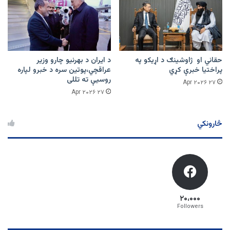
حقاني او ژاوشینګ د اړیکو په
د ایران د بهرنیو چارو وزیر
پراختیا خبرې کړي
عراقچي،پوتین سره د خبرو لپاره
روسیې ته تللی
۲۷ Apr ۲۰۲۶
۲۷ Apr ۲۰۲۶
څارونکي
۲۰،۰۰۰
Followers