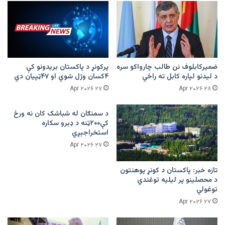
ضمیرکابلوف نن طالب چارواکو سره
پرکونړ د پاکستان بریدونو کې
د لیدنو لپاره کابل ته راځي
۴کسان وژل شوي او ۴۷ټپیان دي
۲۷ Apr ۲۰۲۶
۲۸ Apr ۲۰۲۶
د سمنګان له شباشک کان نه ورځ
کې۲۰۰ټنه د ډبرو سکاره
استخراجېږي
۲۷ Apr ۲۰۲۶
تازه خبر: پاکستان د کونړ پوهنتون
د محصلینو پر لیلیه توغندي
توغولي
۲۷ Apr ۲۰۲۶