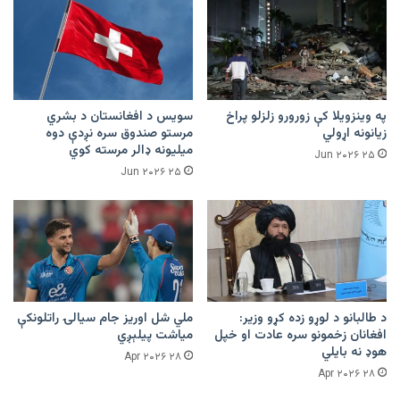
په وینزویلا کې زورورو زلزلو پراخ
سویس د افغانستان د بشري
زیانونه اړولي
مرستو صندوق سره نږدې دوه
میلیونه ډالر مرسته کوي
۲۵ Jun ۲۰۲۶
۲۵ Jun ۲۰۲۶
د طالبانو د لوړو زده کړو وزیر:
ملي شل اوریز جام سیالۍ راتلونکې
افغانان زخمونو سره عادت او خپل
میاشت پیلېږي
هوډ نه بایلي
۲۸ Apr ۲۰۲۶
۲۸ Apr ۲۰۲۶