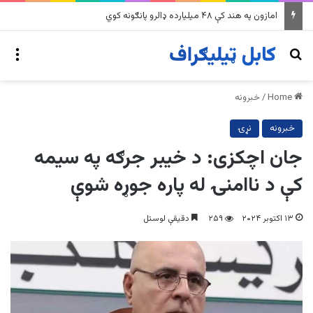
په وینزویلا کې زورورو زلزلو پراخ زیانونه اړولي
nu
Search for
Home
/
خبرونه
خبرونه
نړۍ
جان اچکزی: د خیبر جرګه په سیمه
کې د ناامنۍ له پاره جوړه شوې
۱۳ اکتوبر ۲۰۲۴
۲۵۹
دقیقې لوستل