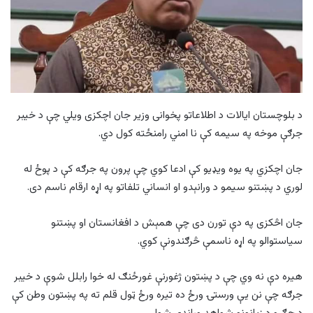
د بلوچستان ایالات د اطلاعاتو پخوانی وزیر جان اچکزی ویلي چې د خیبر
جرګې موخه په سیمه کې نا امني رامنځته کول دي.
جان اچکزي په یوه ویډيو کې ادعا کوي چې پرون په جرګه کې د پوځ له
لوري د پښتنو سیمو د ورانېدو او انساني تلفاتو په اړه ارقام ناسم دی.
جان اڅکزی په دې تورن دی چې همېش د افغانستان او پښتنو
سیاستوالو په اړه ناسمې څرګندونې کوي.
هیره دې نه وي چې د پښتون ژغورنې غورځنګ له خوا رابلل شوې د خیبر
جرګه چې نن یې ورستۍ ورځ ده تیره ورځ ټول قلم ته په پښتون وطن کې