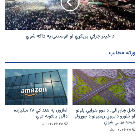
هم
او
خبرې
غوښتنې
وشوې
په
ډاګه
شوې
د خیبر جرګې پرېکړې او غوښتنې په ډاګه شوې
ورته مطالب
کابل ښاروالۍ: د دوو هوايي پلونو
امازون په هند کې ۴۸ میلیارده
او څلورو دایروي رېمپونو د جوړولو
ډالرو پانګونه کوي
طرحه نهایي شوې
۲۵ Jun ۲۰۲۶
۲۵ Jun ۲۰۲۶