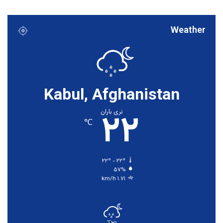
Weather
Kabul, Afghanistan
۲۲
نری باران
℃
۲۲º - ۲۲º
۵۷%
۱.۷۱ km/h
℃