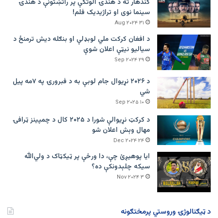
کندهار ته د هندۍ الوتکې پر راتښتونې د هندۍ
سینما نوی او تراژيديک فلم!
۳۱ Aug ۲۰۲۴
د افغان کرکت ملي لوبډلې او بنګله دیش ترمنځ د
سیالیو نیټې اعلان شوې
۲۹ Sep ۲۰۲۴
د ۲۰۲۶ نړیوال جام لوبې به د فبرورۍ په ۷مه پیل
شي
۱۰ Sep ۲۰۲۵
د کرکټ نړیوالې شورا د ۲۰۲۵ کال د چمپینز ټرافۍ
مهال وېش اعلان شو
۲۴ Dec ۲۰۲۴
ایا پوهیږئ چې، دا ورځې پر ټيکټاک د ولي‌الله
سیکه چلېدونکې ده؟
۳ Nov ۲۰۲۴
د ټیګنالوژۍ وروستي پرمختګونه