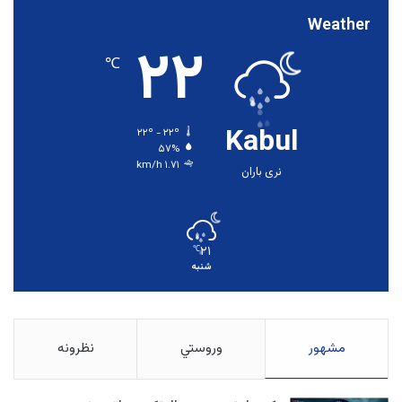
Weather
۲۲
℃
Kabul
۲۲º - ۲۲º
۵۷%
۱.۷۱ km/h
نری باران
۲۱
℃
شنبه
مشهور
وروستي
نظرونه