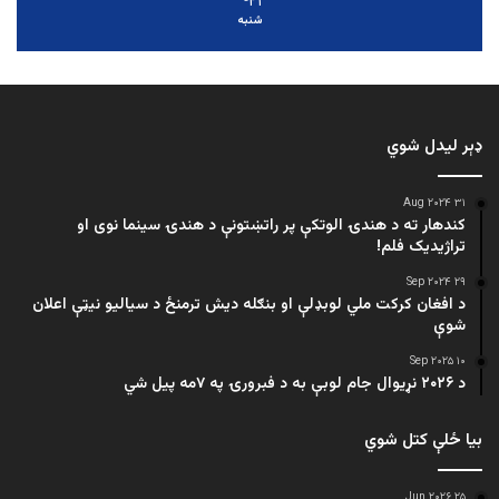
۲۱
شنبه
ډېر لیدل شوي
۳۱ Aug ۲۰۲۴
کندهار ته د هندۍ الوتکې پر راتښتونې د هندۍ سینما نوی او
تراژيديک فلم!
۲۹ Sep ۲۰۲۴
د افغان کرکت ملي لوبډلې او بنګله دیش ترمنځ د سیالیو نیټې اعلان
شوې
۱۰ Sep ۲۰۲۵
د ۲۰۲۶ نړیوال جام لوبې به د فبرورۍ په ۷مه پیل شي
بیا ځلې کتل شوي
۲۵ Jun ۲۰۲۶