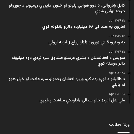
کابل ښاروالۍ: د دوو هوايي پلونو او څلورو دایروي رېمپونو د جوړولو
طرحه نهایي شوې
۲۵ Jun ۲۰۲۶
امازون په هند کې ۴۸ میلیارده ډالرو پانګونه کوي
۲۵ Jun ۲۰۲۶
په وینزویلا کې زورورو زلزلو پراخ زیانونه اړولي
۲۵ Jun ۲۰۲۶
سویس د افغانستان د بشري مرستو صندوق سره نږدې دوه میلیونه
ډالر مرسته کوي
۲۸ Apr ۲۰۲۶
د طالبانو د لوړو زده کړو وزیر: افغانان زخمونو سره عادت او خپل هوډ
نه بایلي
۲۸ Apr ۲۰۲۶
ملي شل اوریز جام سیالۍ راتلونکې میاشت پیلېږي
ورته مطالب