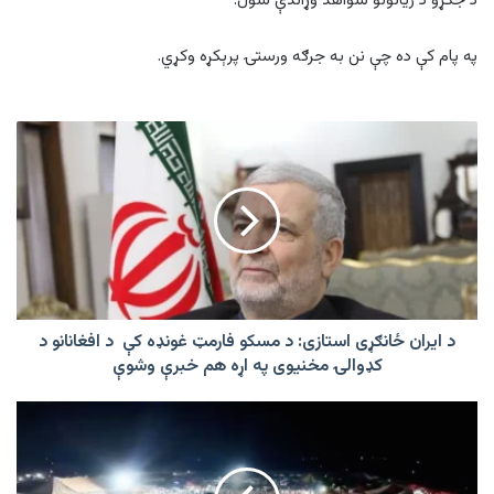
د جګړو د زیانونو شواهد وړاندې شول.
په پام کې ده چې نن به جرګه ورستۍ پرېکړه وکړي.
د
ایران
ځانګړی
استازی:
د
مسکو
فارمټ
غونډه
کې
د
د ایران ځانګړی استازی: د مسکو فارمټ غونډه کې د افغانانو د
افغانانو
کډوالۍ مخنیوی په اړه هم خبرې وشوې
د
کډوالۍ
د
مخنیوی
خیبر
په
جرګې
اړه
پرېکړې