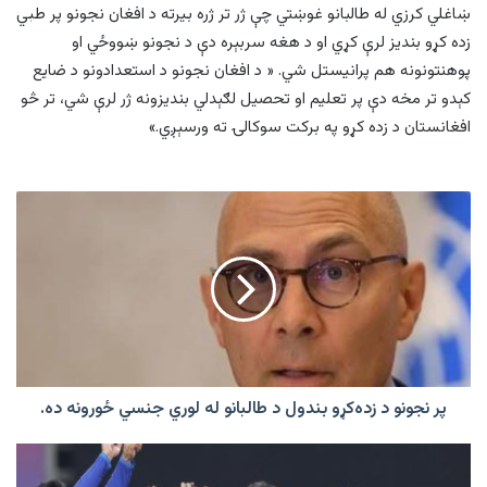
ښاغلي کرزي له طالبانو غوښتي چې ژر تر ژره بيرته د افغان نجونو پر طبي
زده کړو بنديز لرې کړي او د هغه سربېره دې د نجونو ښووځي او
پوهنتونونه هم پرانيستل شي. « د افغان نجونو د استعدادونو د ضايع
کېدو تر مخه دې پر تعليم او تحصيل لګېدلي بنديزونه ژر لرې شي، تر څو
افغانستان د زده کړو په برکت سوکالۍ ته ورسېږي.»
پر
نجونو
د
زده‌کړو
بندول
د
طالبانو
له
لوري
جنسي
پر نجونو د زده‌کړو بندول د طالبانو له لوري جنسي ځورونه ده.
ځورونه
ده.
طبي
انسټيټوټونو