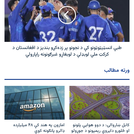
کې
د
نجونو
پر
زده‌کړو
بندیز
د
افغانستان
طبي انسټيټوټونو کې د نجونو پر زده‌کړو بندیز د افغانستان د
د
کرکټ ملي لوبډلې د لوبغاړو غبرګونونه راپارولي
کرکټ
ملي
ورته مطالب
لوبډلې
د
لوبغاړو
غبرګونونه
راپارولي
کابل ښاروالۍ: د دوو هوايي پلونو
امازون په هند کې ۴۸ میلیارده
او څلورو دایروي رېمپونو د جوړولو
ډالرو پانګونه کوي