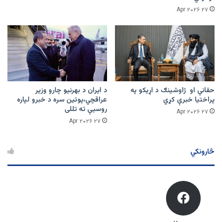
۲۷ Apr ۲۰۲۶
حقاني او ژاوشینګ د اړیکو په
د ایران د بهرنیو چارو وزیر
پراختیا خبرې کړي
عراقچي،پوتین سره د خبرو لپاره
روسیې ته تللی
۲۷ Apr ۲۰۲۶
۲۷ Apr ۲۰۲۶
څارونکي