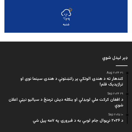
۲۹
℃
شنبه
ډېر لیدل شوي
۳۱ Aug ۲۰۲۴
کندهار ته د هندۍ الوتکې پر راتښتونې د هندۍ سینما نوی او
تراژيديک فلم!
۲۹ Sep ۲۰۲۴
د افغان کرکت ملي لوبډلې او بنګله دیش ترمنځ د سیالیو نیټې اعلان
شوې
۱۰ Sep ۲۰۲۵
د ۲۰۲۶ نړیوال جام لوبې به د فبرورۍ په ۷مه پیل شي