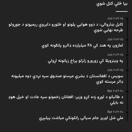
بیا ځلې کتل شوي
۲۵ Jun ۲۰۲۶
کابل ښاروالۍ: د دوو هوايي پلونو او څلورو دایروي رېمپونو د جوړولو
طرحه نهایي شوې
۲۵ Jun ۲۰۲۶
امازون په هند کې ۴۸ میلیارده ډالرو پانګونه کوي
۲۵ Jun ۲۰۲۶
په وینزویلا کې زورورو زلزلو پراخ زیانونه اړولي
۲۵ Jun ۲۰۲۶
سویس د افغانستان د بشري مرستو صندوق سره نږدې دوه میلیونه
ډالر مرسته کوي
۲۸ Apr ۲۰۲۶
د طالبانو د لوړو زده کړو وزیر: افغانان زخمونو سره عادت او خپل هوډ
نه بایلي
۲۸ Apr ۲۰۲۶
ملي شل اوریز جام سیالۍ راتلونکې میاشت پیلېږي