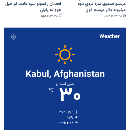
مرستو صندوق سره نږدې دوه
افغانان زخمونو سره عادت او خپل
میلیونه ډالر مرسته کوي
هوډ نه بایلي
۲۸ Apr ۲۰۲۶
۲۵ Jun ۲۰۲۶
Weather
Kabul, Afghanistan
۳۰
شین اسمان
℃
۳۰º - ۲۲º
۲۶%
۲.۸۴ km/h