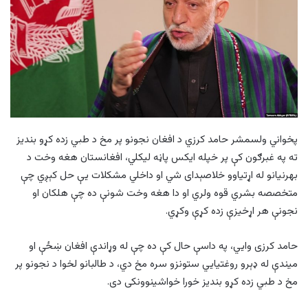
پخواني ولسمشر حامد کرزي د افغان نجونو پر مخ د طبي زده کړو بنديز
ته په غبرګون کې پر خپله ايکس پاڼه ‏‎ليکلي، افغانستان هغه وخت د
بهرنيانو له اړتياوو خلاصېدای شي او داخلي مشکلات يې حل کېږي چې
متخصصه بشري قوه ولري او دا هغه وخت شونې ده چې هلکان او
نجونې هر اړخيزې زده کړې وکړي.
حامد کرزی وايي، په داسې حال کې ده چې له وړاندې افغان ښځې او
ميندې له ډېرو روغتيايي ستونزو سره مخ دي، د طالبانو لخوا د نجونو پر
مخ د طبي زده کړو بنديز خورا خواشينوونکی دی.