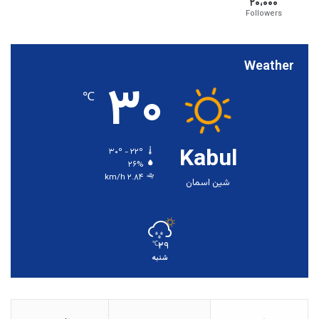
۲۰،۰۰۰
Followers
Weather
۳۰
℃
Kabul
۳۰º - ۲۲º
۲۶%
۲.۸۴ km/h
شین اسمان
۲۹
℃
شنبه