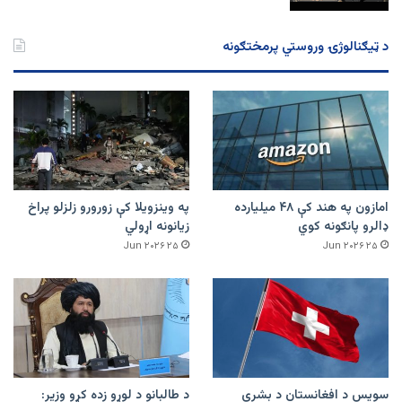
د ټیګنالوژۍ وروستي پرمختګونه
امازون په هند کې ۴۸ میلیارده
په وینزویلا کې زورورو زلزلو پراخ
ډالرو پانګونه کوي
زیانونه اړولي
۲۵ Jun ۲۰۲۶
۲۵ Jun ۲۰۲۶
سویس د افغانستان د بشري
د طالبانو د لوړو زده کړو وزیر: