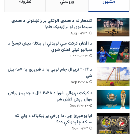
مشهور
وروستي
نظرونه
کندهار ته د هندۍ الوتکې پر راتښتونې د هندۍ
سینما نوی او تراژيديک فلم!
۳۱ Aug ۲۰۲۴
د افغان کرکت ملي لوبډلې او بنګله دیش ترمنځ د
سیالیو نیټې اعلان شوې
۲۹ Sep ۲۰۲۴
د ۲۰۲۶ نړیوال جام لوبې به د فبرورۍ په ۷مه پیل
شي
۱۰ Sep ۲۰۲۵
د کرکټ نړیوالې شورا د ۲۰۲۵ کال د چمپینز ټرافۍ
مهال وېش اعلان شو
۲۴ Dec ۲۰۲۴
ایا پوهیږئ چې، دا ورځې پر ټيکټاک د ولي‌الله
سیکه چلېدونکې ده؟
۳ Nov ۲۰۲۴