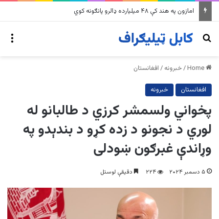
په وینزویلا کې زورورو زلزلو پراخ زیانونه اړولي
nu
Search for
Home
/
خبرونه
/
افغانستان
افغانستان
خبرونه
پخواني ولسمشر کرزي د طالبانو له
لوري د نجونو د زده کړو د بندېدو په
وړاندې غبرګون ښودلی
۵ دسمبر ۲۰۲۴
۲۲۴
دقیقې لوستل