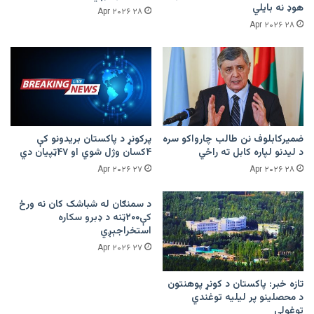
هوډ نه بایلي
۲۸ Apr ۲۰۲۶
۲۸ Apr ۲۰۲۶
ضمیرکابلوف نن طالب چارواکو سره
پرکونړ د پاکستان بریدونو کې
د لیدنو لپاره کابل ته راځي
۴کسان وژل شوي او ۴۷ټپیان دي
۲۷ Apr ۲۰۲۶
۲۸ Apr ۲۰۲۶
د سمنګان له شباشک کان نه ورځ
کې۲۰۰ټنه د ډبرو سکاره
استخراجېږي
۲۷ Apr ۲۰۲۶
تازه خبر: پاکستان د کونړ پوهنتون
د محصلینو پر لیلیه توغندي
توغولي