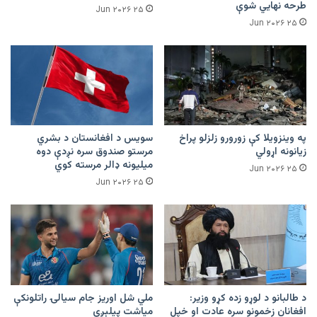
طرحه نهایي شوې
۲۵ Jun ۲۰۲۶
۲۵ Jun ۲۰۲۶
په وینزویلا کې زورورو زلزلو پراخ
سویس د افغانستان د بشري
زیانونه اړولي
مرستو صندوق سره نږدې دوه
میلیونه ډالر مرسته کوي
۲۵ Jun ۲۰۲۶
۲۵ Jun ۲۰۲۶
د طالبانو د لوړو زده کړو وزیر:
ملي شل اوریز جام سیالۍ راتلونکې
افغانان زخمونو سره عادت او خپل
میاشت پیلېږي