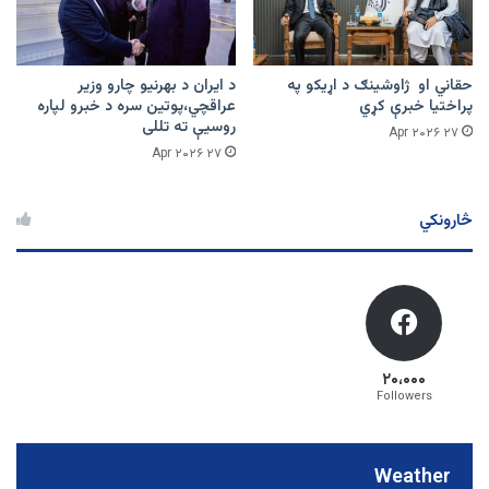
حقاني او ژاوشینګ د اړیکو په
د ایران د بهرنیو چارو وزیر
پراختیا خبرې کړي
عراقچي،پوتین سره د خبرو لپاره
روسیې ته تللی
۲۷ Apr ۲۰۲۶
۲۷ Apr ۲۰۲۶
څارونکي
۲۰،۰۰۰
Followers
Weather