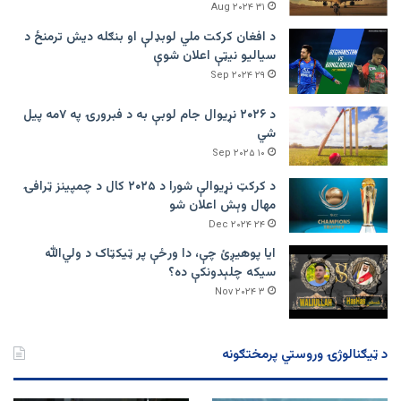
۳۱ Aug ۲۰۲۴
د افغان کرکت ملي لوبډلې او بنګله دیش ترمنځ د
سیالیو نیټې اعلان شوې
۲۹ Sep ۲۰۲۴
د ۲۰۲۶ نړیوال جام لوبې به د فبرورۍ په ۷مه پیل
شي
۱۰ Sep ۲۰۲۵
د کرکټ نړیوالې شورا د ۲۰۲۵ کال د چمپینز ټرافۍ
مهال وېش اعلان شو
۲۴ Dec ۲۰۲۴
ایا پوهیږئ چې، دا ورځې پر ټيکټاک د ولي‌الله
سیکه چلېدونکې ده؟
۳ Nov ۲۰۲۴
د ټیګنالوژۍ وروستي پرمختګونه