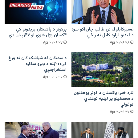
ضمیرکابلوف نن طالب چارواکو سره
پرکونړ د پاکستان بریدونو کې
د لیدنو لپاره کابل ته راځي
۴کسان وژل شوي او ۴۷ټپیان دي
۲۷ Apr ۲۰۲۶
۲۸ Apr ۲۰۲۶
د سمنګان له شباشک کان نه ورځ
کې۲۰۰ټنه د ډبرو سکاره
استخراجېږي
۲۷ Apr ۲۰۲۶
تازه خبر: پاکستان د کونړ پوهنتون
د محصلینو پر لیلیه توغندي
توغولي
۲۷ Apr ۲۰۲۶