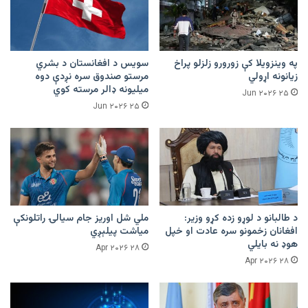
په وینزویلا کې زورورو زلزلو پراخ
سویس د افغانستان د بشري
زیانونه اړولي
مرستو صندوق سره نږدې دوه
میلیونه ډالر مرسته کوي
۲۵ Jun ۲۰۲۶
۲۵ Jun ۲۰۲۶
د طالبانو د لوړو زده کړو وزیر:
ملي شل اوریز جام سیالۍ راتلونکې
افغانان زخمونو سره عادت او خپل
میاشت پیلېږي
هوډ نه بایلي
۲۸ Apr ۲۰۲۶
۲۸ Apr ۲۰۲۶