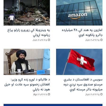
امازون په هند کې ۴۸ میلیارده
په وینزویلا کې زورورو زلزلو پراخ
ډالرو پانګونه کوي
زیانونه اړولي
۲۵ Jun ۲۰۲۶
۲۵ Jun ۲۰۲۶
سویس د افغانستان د بشري
د طالبانو د لوړو زده کړو وزیر:
مرستو صندوق سره نږدې دوه
افغانان زخمونو سره عادت او خپل
میلیونه ډالر مرسته کوي
هوډ نه بایلي
۲۸ Apr ۲۰۲۶
۲۵ Jun ۲۰۲۶