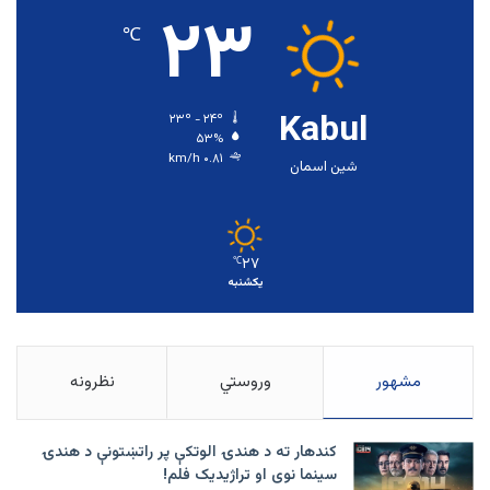
۲۳
℃
Kabul
۲۳º - ۲۴º
۵۳%
۰.۸۱ km/h
شین اسمان
۲۷
℃
یکشنبه
مشهور
وروستي
نظرونه
کندهار ته د هندۍ الوتکې پر راتښتونې د هندۍ
سینما نوی او تراژيديک فلم!