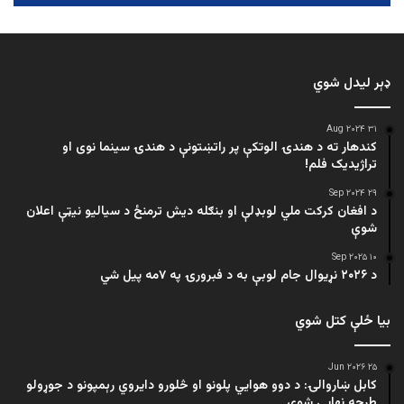
ډېر لیدل شوي
۳۱ Aug ۲۰۲۴
کندهار ته د هندۍ الوتکې پر راتښتونې د هندۍ سینما نوی او
تراژيديک فلم!
۲۹ Sep ۲۰۲۴
د افغان کرکت ملي لوبډلې او بنګله دیش ترمنځ د سیالیو نیټې اعلان
شوې
۱۰ Sep ۲۰۲۵
د ۲۰۲۶ نړیوال جام لوبې به د فبرورۍ په ۷مه پیل شي
بیا ځلې کتل شوي
۲۵ Jun ۲۰۲۶
کابل ښاروالۍ: د دوو هوايي پلونو او څلورو دایروي رېمپونو د جوړولو
طرحه نهایي شوې