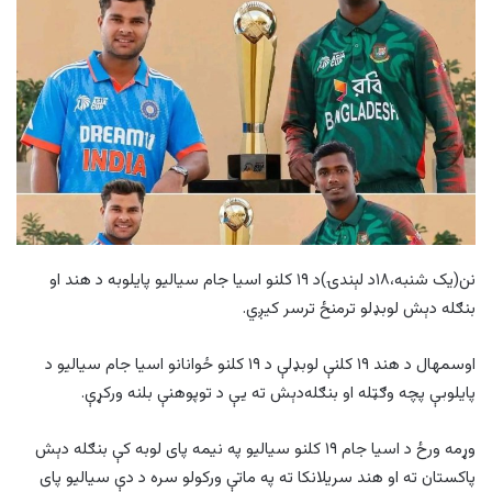
نن(یک شنبه،۱۸د لېندۍ)د ۱۹ کلنو اسیا جام سیالیو پایلوبه د هند او
بنګله دېش لوبډلو ترمنځ ترسر کیږي.
اوسمهال د هند ۱۹ کلنې لوبډلې د ۱۹ کلنو ځوانانو اسیا جام سیالیو د
پایلوبې پچه وګټله او بنګله‌دېش ته یې د توپوهنې بلنه ورکړې.
وړمه ورځ د اسیا جام ۱۹ کلنو سیالیو په نیمه پای لوبه کې بنګله دېش
پاکستان ته او هند سریلانکا ته په ماتې ورکولو سره د دې سیالیو پای