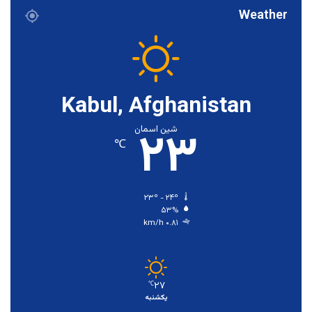
Weather
Kabul, Afghanistan
۲۳
شین اسمان
℃
۲۳º - ۲۴º
۵۳%
۰.۸۱ km/h
۲۷
℃
یکشنبه