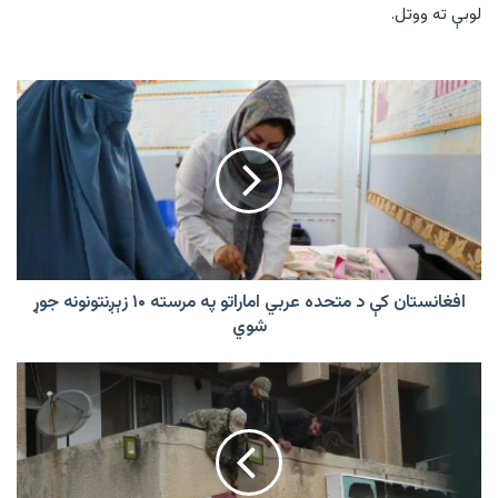
لوبې ته ووتل.
افغانستان
کې
د
متحده
عربي
اماراتو
په
مرسته
۱۰
زېږنتونونه
افغانستان کې د متحده عربي اماراتو په مرسته ۱۰ زېږنتونونه جوړ
جوړ
شوي
شوي
په
سوریه
کې
د
بشارالاسد
رژیم