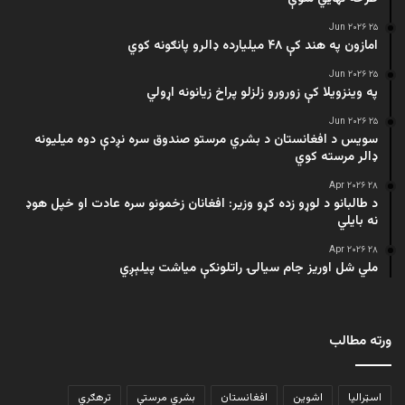
۲۵ Jun ۲۰۲۶
امازون په هند کې ۴۸ میلیارده ډالرو پانګونه کوي
۲۵ Jun ۲۰۲۶
په وینزویلا کې زورورو زلزلو پراخ زیانونه اړولي
۲۵ Jun ۲۰۲۶
سویس د افغانستان د بشري مرستو صندوق سره نږدې دوه میلیونه
ډالر مرسته کوي
۲۸ Apr ۲۰۲۶
د طالبانو د لوړو زده کړو وزیر: افغانان زخمونو سره عادت او خپل هوډ
نه بایلي
۲۸ Apr ۲۰۲۶
ملي شل اوریز جام سیالۍ راتلونکې میاشت پیلېږي
ورته مطالب
اسټرالیا
اشوین
افغانستان
بشري مرستې
ترهګري