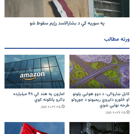
سقوط
شو
په سوریه کې د بشارالاسد رژیم سقوط شو
ورته مطالب
کابل ښاروالۍ: د دوو هوايي پلونو
امازون په هند کې ۴۸ میلیارده
او څلورو دایروي رېمپونو د جوړولو
ډالرو پانګونه کوي
طرحه نهایي شوې
۲۵ Jun ۲۰۲۶
۲۵ Jun ۲۰۲۶