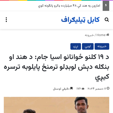
په وینزویلا کې زورورو زلزلو پراخ زیانونه اړولي
nu
Search for
Home
/
خبرونه
خبرونه
لوبې
نړۍ
د ۱۹ کلنو ځوانانو اسیا جام: د هند او
بنګله دېش لوبډلو ترمنځ پایلوبه ترسره
کیږي
۸ دسمبر ۲۰۲۴
۱۷۶
دقیقې لوستل