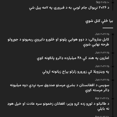
۱۰ Sep ۲۰۲۵
د ۲۰۲۶ نړیوال جام لوبې به د فبرورۍ په ۷مه پیل شي
بیا ځلې کتل شوي
۲۵ Jun ۲۰۲۶
کابل ښاروالۍ: د دوو هوايي پلونو او څلورو دایروي رېمپونو د جوړولو
طرحه نهایي شوې
۲۵ Jun ۲۰۲۶
امازون په هند کې ۴۸ میلیارده ډالرو پانګونه کوي
۲۵ Jun ۲۰۲۶
په وینزویلا کې زورورو زلزلو پراخ زیانونه اړولي
۲۵ Jun ۲۰۲۶
سویس د افغانستان د بشري مرستو صندوق سره نږدې دوه میلیونه
ډالر مرسته کوي
۲۸ Apr ۲۰۲۶
د طالبانو د لوړو زده کړو وزیر: افغانان زخمونو سره عادت او خپل هوډ
نه بایلي