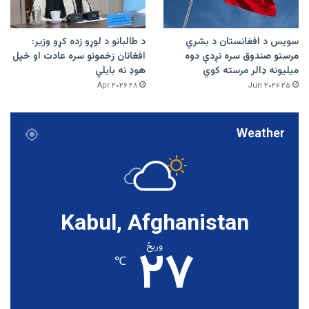
سویس د افغانستان د بشري
د طالبانو د لوړو زده کړو وزیر:
مرستو صندوق سره نږدې دوه
افغانان زخمونو سره عادت او خپل
میلیونه ډالر مرسته کوي
هوډ نه بایلي
۲۸ Apr ۲۰۲۶
۲۵ Jun ۲۰۲۶
Weather
Kabul, Afghanistan
۲۷
وریځ
℃