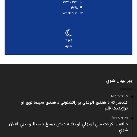
۲۷º - ۲۲º
۴۷%
۶.۱۹ km/h
۲۶
℃
شنبه
ډېر لیدل شوي
۳۱ Aug ۲۰۲۴
کندهار ته د هندۍ الوتکې پر راتښتونې د هندۍ سینما نوی او
تراژيديک فلم!
۲۹ Sep ۲۰۲۴
د افغان کرکت ملي لوبډلې او بنګله دیش ترمنځ د سیالیو نیټې اعلان
شوې