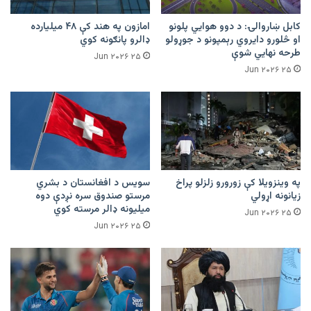
کابل ښاروالۍ: د دوو هوايي پلونو
امازون په هند کې ۴۸ میلیارده
او څلورو دایروي رېمپونو د جوړولو
ډالرو پانګونه کوي
طرحه نهایي شوې
۲۵ Jun ۲۰۲۶
۲۵ Jun ۲۰۲۶
په وینزویلا کې زورورو زلزلو پراخ
سویس د افغانستان د بشري
زیانونه اړولي
مرستو صندوق سره نږدې دوه
میلیونه ډالر مرسته کوي
۲۵ Jun ۲۰۲۶
۲۵ Jun ۲۰۲۶