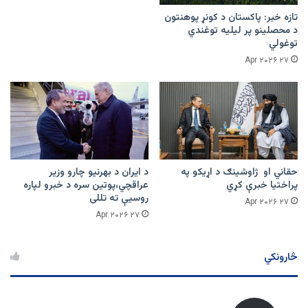
تازه خبر: پاکستان د کونړ پوهنتون
د محصلینو پر لیلیه توغندي
توغولي
۲۷ Apr ۲۰۲۶
حقاني او ژاوشینګ د اړیکو په
د ایران د بهرنیو چارو وزیر
پراختیا خبرې کړي
عراقچي،پوتین سره د خبرو لپاره
روسیې ته تللی
۲۷ Apr ۲۰۲۶
۲۷ Apr ۲۰۲۶
څارونکي