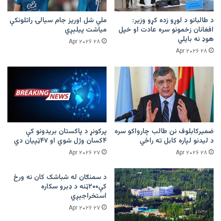
د طالبانو د لوړو زده کړو وزیر:
ملي شل اوریز جام سیالۍ راتلونکې
افغانان زخمونو سره عادت او خپل
میاشت پیلېږي
هوډ نه بایلي
۲۸ Apr ۲۰۲۶
۲۸ Apr ۲۰۲۶
ضمیرکابلوف نن طالب چارواکو سره
پرکونړ د پاکستان بریدونو کې
د لیدنو لپاره کابل ته راځي
۴کسان وژل شوي او ۴۷ټپیان دي
۲۷ Apr ۲۰۲۶
۲۸ Apr ۲۰۲۶
د سمنګان له شباشک کان نه ورځ
کې۲۰۰ټنه د ډبرو سکاره
استخراجېږي
۲۷ Apr ۲۰۲۶