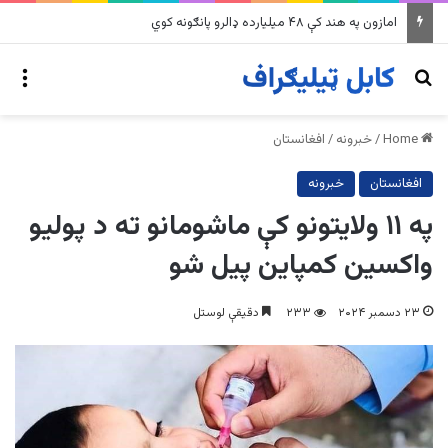
په وینزویلا کې زورورو زلزلو پراخ زیانونه اړولي
nu
Search for
Home
/
خبرونه
/
افغانستان
افغانستان
خبرونه
په ۱۱ ولایتونو کې ماشومانو ته د پوليو
واکسین کمپاين پيل شو
۲۳ دسمبر ۲۰۲۴
۲۳۳
دقیقې لوستل