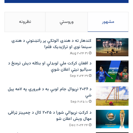
مشهور
وروستي
نظرونه
کندهار ته د هندۍ الوتکې پر راتښتونې د هندۍ
سینما نوی او تراژيديک فلم!
۳۱ Aug ۲۰۲۴
د افغان کرکت ملي لوبډلې او بنګله دیش ترمنځ د
سیالیو نیټې اعلان شوې
۲۹ Sep ۲۰۲۴
د ۲۰۲۶ نړیوال جام لوبې به د فبرورۍ په ۷مه پیل
شي
۱۰ Sep ۲۰۲۵
د کرکټ نړیوالې شورا د ۲۰۲۵ کال د چمپینز ټرافۍ
مهال وېش اعلان شو
۲۴ Dec ۲۰۲۴