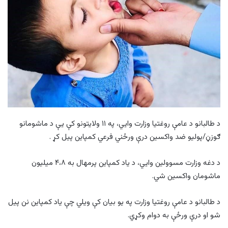
د طالبانو د عامې روغتیا وزارت وايي، په ۱۱ ولایتونو کې یې د ماشومانو
ګوزڼ/پوليو ضد واکسین درې ورځني فرعي کمپاین پيل کړ .
د دغه وزارت مسوولین وايي، د ياد کمپاين پرمهال به ۴،۸ میلیون
ماشومان واکسین شي.
د طالبانو د عامې روغتیا وزارت په یو بیان کې ويلي چې یاد کمپاین نن پیل
شو او درې ورځې به دوام وکړي.