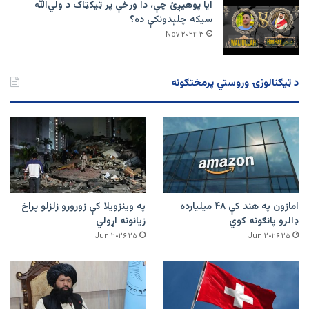
ایا پوهیږئ چې، دا ورځې پر ټيکټاک د ولي‌الله
سیکه چلېدونکې ده؟
۳ Nov ۲۰۲۴
د ټیګنالوژۍ وروستي پرمختګونه
امازون په هند کې ۴۸ میلیارده
په وینزویلا کې زورورو زلزلو پراخ
ډالرو پانګونه کوي
زیانونه اړولي
۲۵ Jun ۲۰۲۶
۲۵ Jun ۲۰۲۶