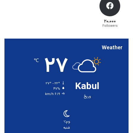
۲۰،۰۰۰
Followers
Weather
۲۷
℃
Kabul
۲۷º - ۲۲º
۴۷%
۶.۱۹ km/h
وریځ
۲۶
℃
شنبه