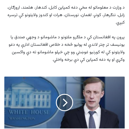
د وزارت د معلوماتو له مخې دغه کمپاین کابل، کندهار، هلمند، اروزګان،
زابل، ننګرهار، کونړ، لغمان، نورستان، هرات او کندوز ولایتونو کې ترسره
کېږي.
پرون په افغانستان کې د ملګرو ملتونو د ماشومانو د وجهي صندق یا
يونیسف تر چتر لاندې له پوليو څخه د خلاص افغانستان ادارې په دغو
ولايتونو کې له کورنيو غوښتي وو چې خپلو ماشومانو ته دې واکسین
وکړي او په دغه کمپاین کې دې برخه واخلي.
سپينه
ماڼۍ:
ایران
اټومي
وسلو
ته
د
لاسرسي
په