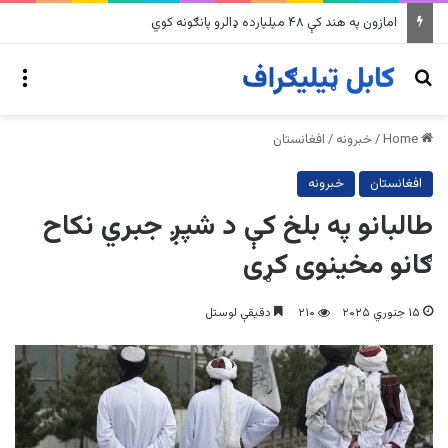
په وینزویلا کې زورورو زلزلو پراخ زیانونه اړولي
nu
Search for
Home
/
خبرونه
/
افغانستان
افغانستان
خبرونه
طالبانو په بلخ کې د شپږ جبري نکاح
ګانو مخینوی کړی
۱۵ جنوري ۲۰۲۵
۲۱۰
دقیقې لوستل