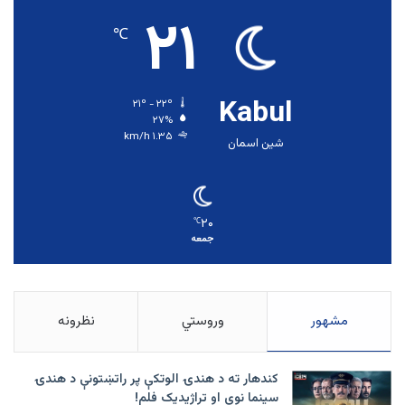
۲۱
℃
Kabul
۲۱º - ۲۲º
۲۷%
۱.۳۵ km/h
شین اسمان
۲۰
℃
جمعه
مشهور
وروستي
نظرونه
کندهار ته د هندۍ الوتکې پر راتښتونې د هندۍ
سینما نوی او تراژيديک فلم!