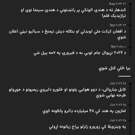
۳۱ Aug ۲۰۲۴
کندهار ته د هندۍ الوتکې پر راتښتونې د هندۍ سینما نوی او
تراژيديک فلم!
۲۹ Sep ۲۰۲۴
د افغان کرکت ملي لوبډلې او بنګله دیش ترمنځ د سیالیو نیټې اعلان
شوې
۱۰ Sep ۲۰۲۵
د ۲۰۲۶ نړیوال جام لوبې به د فبرورۍ په ۷مه پیل شي
بیا ځلې کتل شوي
۲۵ Jun ۲۰۲۶
کابل ښاروالۍ: د دوو هوايي پلونو او څلورو دایروي رېمپونو د جوړولو
طرحه نهایي شوې
۲۵ Jun ۲۰۲۶
امازون په هند کې ۴۸ میلیارده ډالرو پانګونه کوي
۲۵ Jun ۲۰۲۶
په وینزویلا کې زورورو زلزلو پراخ زیانونه اړولي