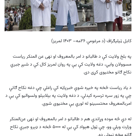
کابل ټيليګراف (د مرغومې ۲۶مه– ۱۴۰۳ لمريز)
په بلخ ولايت کې د طالبانو د امر بالمعروف او نهی عن المنکر رياست
مسوولان وايي، دغه ولايت کې يې په روان لمریز کال کې د شپږ جبري
نکاح ګانو مخنيوی کړی دی.
د یاد ریاست څخه په خپره شوې خبرپاڼه کې راغلي چې دغه نکاح ګانې
چې په زور سره ترسره کېدلې، د دغه ولايت په بېلابېلو ولسوالیو کې یې د
امربالمعروف محتسبینو له لوري یې مخنيوی شوی.
له دې څه موده وړاندې هم د طالبانو د امر بالمعروف او نهی عن‌المنکر
وزارت ويلي وو، چې ټول هېواد کې يې له ۵۰۰۰ څخه د ډېرو جبري نکاح
ګانو مخه نیولې ده‌.