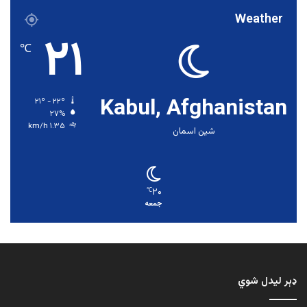
Weather
۲۱
℃
Kabul, Afghanistan
۲۱º - ۲۲º
۲۷%
۱.۳۵ km/h
شین اسمان
۲۰
℃
جمعه
ډېر لیدل شوي