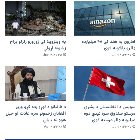
امازون په هند کې ۴۸ میلیارده
په وینزویلا کې زورورو زلزلو پراخ
ډالرو پانګونه کوي
زیانونه اړولي
۲۵ Jun ۲۰۲۶
۲۵ Jun ۲۰۲۶
سویس د افغانستان د بشري
د طالبانو د لوړو زده کړو وزیر:
مرستو صندوق سره نږدې دوه
افغانان زخمونو سره عادت او خپل
میلیونه ډالر مرسته کوي
هوډ نه بایلي
۲۸ Apr ۲۰۲۶
۲۵ Jun ۲۰۲۶