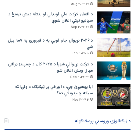
۳۱ Aug ۲۰۲۴
د افغان کرکت ملي لوبډلې او بنګله دیش ترمنځ د
سیالیو نیټې اعلان شوې
۲۹ Sep ۲۰۲۴
د ۲۰۲۶ نړیوال جام لوبې به د فبرورۍ په ۷مه پیل
شي
۱۰ Sep ۲۰۲۵
د کرکټ نړیوالې شورا د ۲۰۲۵ کال د چمپینز ټرافۍ
مهال وېش اعلان شو
۲۴ Dec ۲۰۲۴
ایا پوهیږئ چې، دا ورځې پر ټيکټاک د ولي‌الله
سیکه چلېدونکې ده؟
۳ Nov ۲۰۲۴
د ټیګنالوژۍ وروستي پرمختګونه