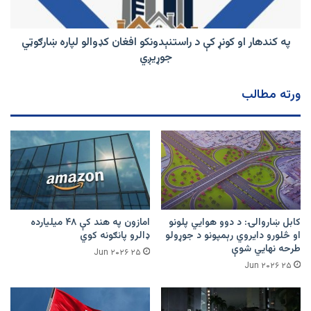
افغان
کډوالو
لپاره
په کندهار او کونړ کې د راستنېدونکو افغان کډوالو لپاره ښارګوټي
ښارګوټي
جوړیږي
جوړیږي
ورته مطالب
کابل ښاروالۍ: د دوو هوايي پلونو
امازون په هند کې ۴۸ میلیارده
او څلورو دایروي رېمپونو د جوړولو
ډالرو پانګونه کوي
طرحه نهایي شوې
۲۵ Jun ۲۰۲۶
۲۵ Jun ۲۰۲۶