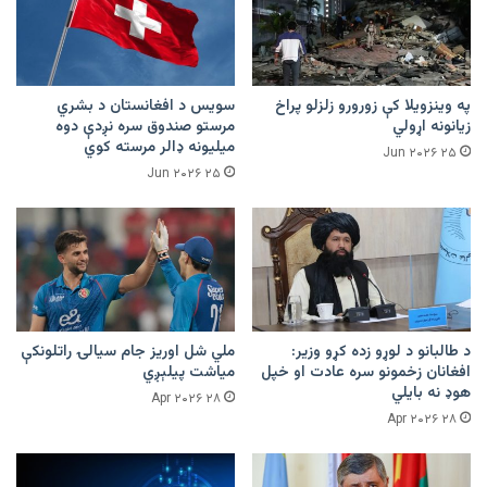
په وینزویلا کې زورورو زلزلو پراخ
سویس د افغانستان د بشري
زیانونه اړولي
مرستو صندوق سره نږدې دوه
میلیونه ډالر مرسته کوي
۲۵ Jun ۲۰۲۶
۲۵ Jun ۲۰۲۶
د طالبانو د لوړو زده کړو وزیر:
ملي شل اوریز جام سیالۍ راتلونکې
افغانان زخمونو سره عادت او خپل
میاشت پیلېږي
هوډ نه بایلي
۲۸ Apr ۲۰۲۶
۲۸ Apr ۲۰۲۶