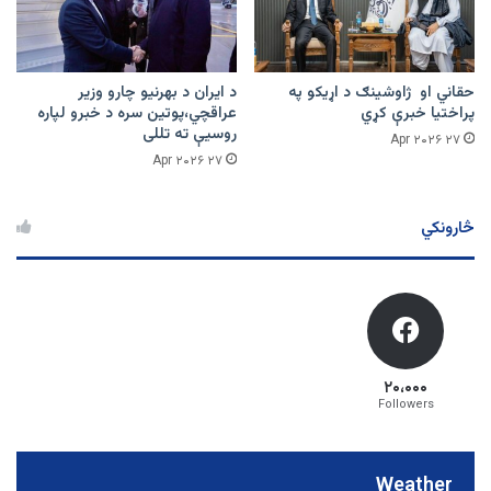
حقاني او ژاوشینګ د اړیکو په
د ایران د بهرنیو چارو وزیر
پراختیا خبرې کړي
عراقچي،پوتین سره د خبرو لپاره
روسیې ته تللی
۲۷ Apr ۲۰۲۶
۲۷ Apr ۲۰۲۶
څارونکي
۲۰،۰۰۰
Followers
Weather