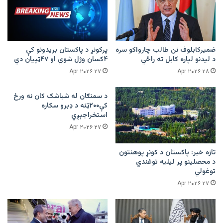
ضمیرکابلوف نن طالب چارواکو سره
پرکونړ د پاکستان بریدونو کې
د لیدنو لپاره کابل ته راځي
۴کسان وژل شوي او ۴۷ټپیان دي
۲۷ Apr ۲۰۲۶
۲۸ Apr ۲۰۲۶
د سمنګان له شباشک کان نه ورځ
کې۲۰۰ټنه د ډبرو سکاره
استخراجېږي
۲۷ Apr ۲۰۲۶
تازه خبر: پاکستان د کونړ پوهنتون
د محصلینو پر لیلیه توغندي
توغولي
۲۷ Apr ۲۰۲۶