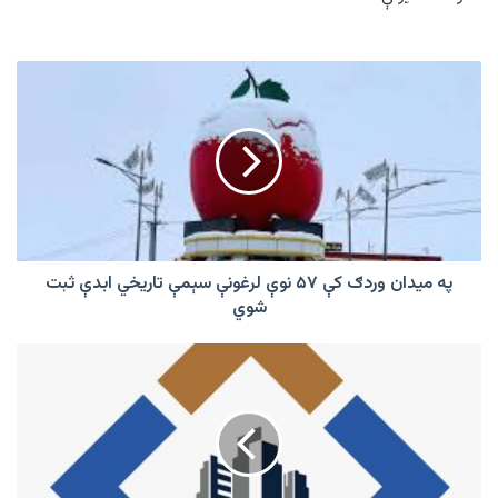
په
میدان
وردګ
کې
۵۷
نوې
لرغونې
سېمې
تاريخي
ابدې
په میدان وردګ کې ۵۷ نوې لرغونې سېمې تاريخي ابدې ثبت
ثبت
شوي
شوي
په
کندهار
او
کونړ
کې
د
راستنېدونکو