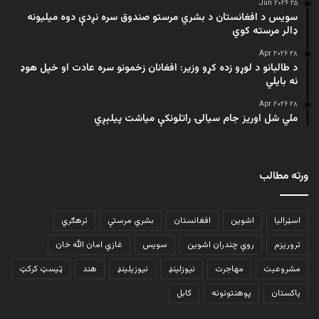
۲۵ Jun ۲۰۲۶
سویس د افغانستان د بشري مرستو صندوق سره نږدې دوه میلیونه
ډالر مرسته کوي
۲۸ Apr ۲۰۲۶
د طالبانو د لوړو زده کړو وزیر: افغانان زخمونو سره عادت او خپل هوډ
نه بایلي
۲۸ Apr ۲۰۲۶
ملي شل اوریز جام سیالۍ راتلونکې میاشت پیلېږي
ورته مطالب
اسټرالیا
اشوین
افغانستان
بشري مرستې
ترهګري
تروریزم
روي چندران اشوین
سویس
غازي امان الله خان
مشروعیت
مهاجرت
نیوزلینډ
نیوزیلینډ
هند
ټیسټ کرکټ
پاکستان
پوهنتونونه
کابل