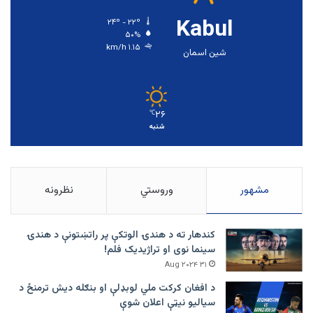
Kabul
۲۴º - ۲۲º
۵۰%
۱.۱۵ km/h
شین اسمان
۲۶
℃
شنبه
مشهور
وروستي
نظرونه
کندهار ته د هندۍ الوتکې پر راتښتونې د هندۍ
سینما نوی او تراژيديک فلم!
۳۱ Aug ۲۰۲۴
د افغان کرکت ملي لوبډلې او بنګله دیش ترمنځ د
سیالیو نیټې اعلان شوې