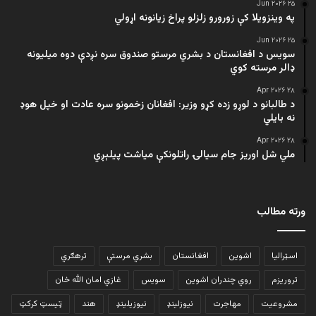
۲۵ Jun ۲۰۲۶
په وینزویلا کې زورورو زلزلو پراخ زیانونه اړولي
۲۵ Jun ۲۰۲۶
سویس د افغانستان د بشري مرستو صندوق سره نږدې دوه میلیونه
ډالر مرسته کوي
۲۸ Apr ۲۰۲۶
د طالبانو د لوړو زده کړو وزیر: افغانان زخمونو سره عادت او خپل هوډ
نه بایلي
۲۸ Apr ۲۰۲۶
ملي شل اوریز جام سیالۍ راتلونکې میاشت پیلېږي
ورته مطالب
اسټرالیا
اشوین
افغانستان
بشري مرستې
ترهګري
تروریزم
روي چندران اشوین
سویس
غازي امان الله خان
مشروعیت
مهاجرت
نیوزلینډ
نیوزیلینډ
هند
ټیسټ کرکټ