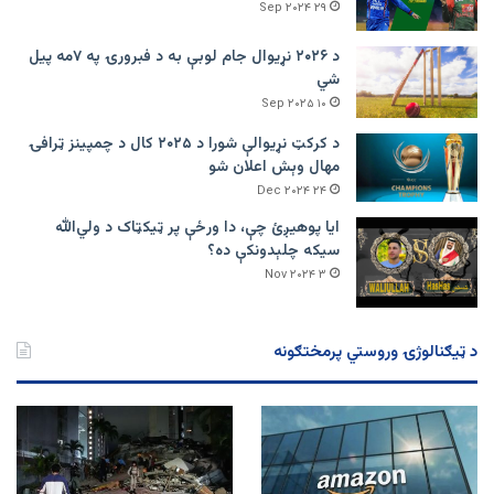
۲۹ Sep ۲۰۲۴
د ۲۰۲۶ نړیوال جام لوبې به د فبرورۍ په ۷مه پیل
شي
۱۰ Sep ۲۰۲۵
د کرکټ نړیوالې شورا د ۲۰۲۵ کال د چمپینز ټرافۍ
مهال وېش اعلان شو
۲۴ Dec ۲۰۲۴
ایا پوهیږئ چې، دا ورځې پر ټيکټاک د ولي‌الله
سیکه چلېدونکې ده؟
۳ Nov ۲۰۲۴
د ټیګنالوژۍ وروستي پرمختګونه