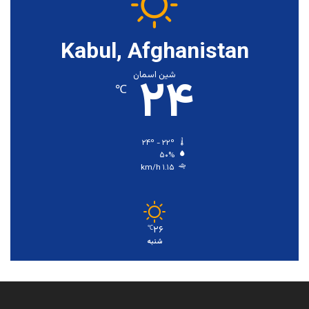
Kabul, Afghanistan
۲۴
شین اسمان
℃
۲۴º - ۲۲º
۵۰%
۱.۱۵ km/h
۲۶
℃
شنبه