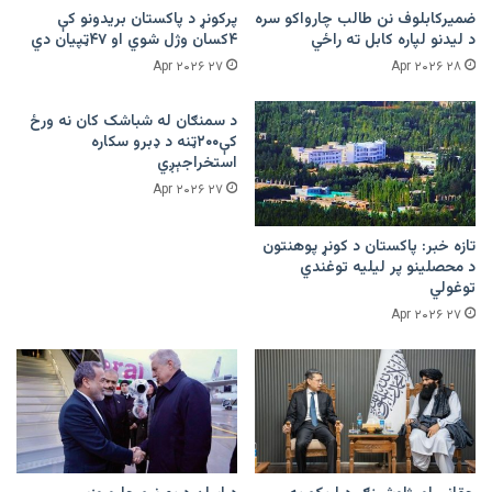
ضمیرکابلوف نن طالب چارواکو سره
پرکونړ د پاکستان بریدونو کې
د لیدنو لپاره کابل ته راځي
۴کسان وژل شوي او ۴۷ټپیان دي
۲۷ Apr ۲۰۲۶
۲۸ Apr ۲۰۲۶
د سمنګان له شباشک کان نه ورځ
کې۲۰۰ټنه د ډبرو سکاره
استخراجېږي
۲۷ Apr ۲۰۲۶
تازه خبر: پاکستان د کونړ پوهنتون
د محصلینو پر لیلیه توغندي
توغولي
۲۷ Apr ۲۰۲۶