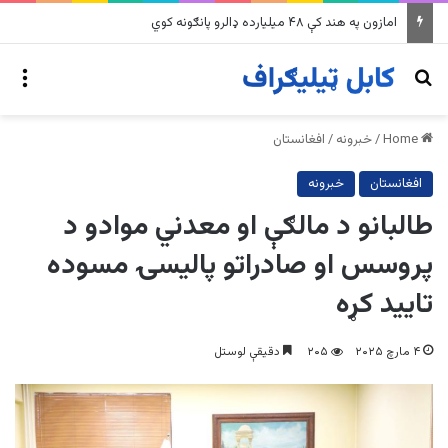
په وینزویلا کې زورورو زلزلو پراخ زیانونه اړولي
nu
Search for
Home
/
خبرونه
/
افغانستان
افغانستان
خبرونه
طالبانو د مالګې او معدني موادو د
پروسس او صادراتو پالیسۍ مسوده
تایید کړه
۴ مارچ ۲۰۲۵
۲۰۵
دقیقې لوستل