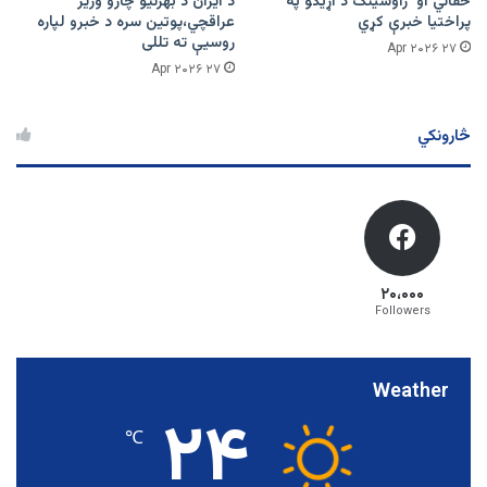
حقاني او ژاوشینګ د اړیکو په
د ایران د بهرنیو چارو وزیر
پراختیا خبرې کړي
عراقچي،پوتین سره د خبرو لپاره
روسیې ته تللی
۲۷ Apr ۲۰۲۶
۲۷ Apr ۲۰۲۶
څارونکي
۲۰،۰۰۰
Followers
Weather
۲۴
℃