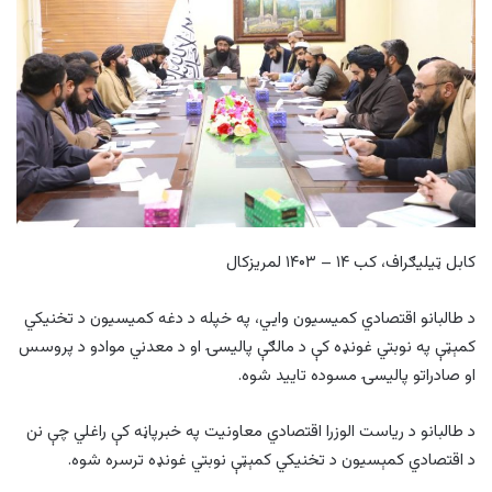
کابل ټيليګراف، کب ۱۴ – ۱۴۰۳ لمريزکال
د طالبانو اقتصادي کمیسیون وایي، په خپله د دغه کمیسیون د تخنیکي
کمېټې په نوبتي غونډه کې د مالګې پالیسۍ او د معدني موادو د پروسس
او صادراتو پالیسۍ مسوده تایید شوه.
د طالبانو د ریاست الوزرا اقتصادي معاونیت په خبرپاڼه کې راغلي چې نن
د اقتصادي کمېسیون د تخنیکي کمېټې نوبتي غونډه ترسره شوه.