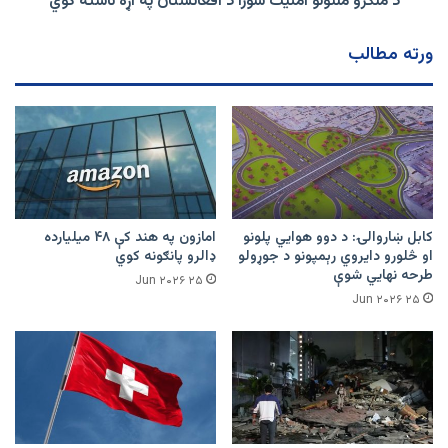
د ملګرو ملتونو امنیت شورا د افغانستان په اړه ناسته کوي
کوي
ورته مطالب
کابل ښاروالۍ: د دوو هوايي پلونو
امازون په هند کې ۴۸ میلیارده
او څلورو دایروي رېمپونو د جوړولو
ډالرو پانګونه کوي
طرحه نهایي شوې
۲۵ Jun ۲۰۲۶
۲۵ Jun ۲۰۲۶