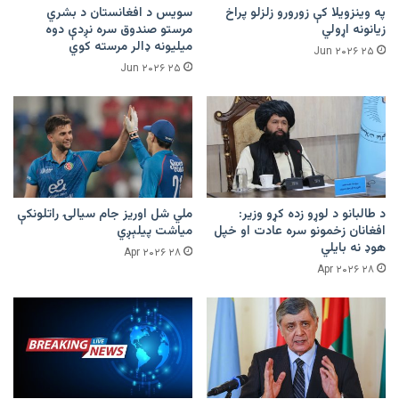
په وینزویلا کې زورورو زلزلو پراخ
سویس د افغانستان د بشري
زیانونه اړولي
مرستو صندوق سره نږدې دوه
میلیونه ډالر مرسته کوي
۲۵ Jun ۲۰۲۶
۲۵ Jun ۲۰۲۶
د طالبانو د لوړو زده کړو وزیر:
ملي شل اوریز جام سیالۍ راتلونکې
افغانان زخمونو سره عادت او خپل
میاشت پیلېږي
هوډ نه بایلي
۲۸ Apr ۲۰۲۶
۲۸ Apr ۲۰۲۶