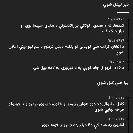
ډېر لیدل شوي
۳۱ Aug ۲۰۲۴
کندهار ته د هندۍ الوتکې پر راتښتونې د هندۍ سینما نوی او
تراژيديک فلم!
۲۹ Sep ۲۰۲۴
د افغان کرکت ملي لوبډلې او بنګله دیش ترمنځ د سیالیو نیټې اعلان
شوې
۱۰ Sep ۲۰۲۵
د ۲۰۲۶ نړیوال جام لوبې به د فبرورۍ په ۷مه پیل شي
بیا ځلې کتل شوي
۲۵ Jun ۲۰۲۶
کابل ښاروالۍ: د دوو هوايي پلونو او څلورو دایروي رېمپونو د جوړولو
طرحه نهایي شوې
۲۵ Jun ۲۰۲۶
امازون په هند کې ۴۸ میلیارده ډالرو پانګونه کوي