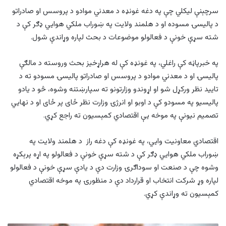
سرچېنې لیکلي چې په دغه غونډه د معدني موادو د پروسس او صادراتو
د پالیسۍ مسوده او د هلمند ولایت په ښوراب ملکي هوايي ډګر کې د
شته سړې خونې د فعالولو موضوعات د بحث لپاره وړاندې شول.
په خبرپاڼه کې راغلي، په غونډه کې له هراړخیز بحث وروسته د مالګې
پالیسۍ او د معدني موادو د پروسس او صادراتو پالیسۍ مسودو ته د
تایید نظر ورکړل شو او اړوندو وزارتونو ته سپارښتنه وشوه، څو د یادو
پالیسیو په مسودو کې د اوبو او انرژۍ وزارت نظر ځای پر ځای او د نهايي
تصمیم نیونې په موخه یې اقتصادي کمېسیون ته راجع کړي.
اقتصادي معاونیت وایي، په غونډه کې دغه راز ‎ د هلمند ولایت په
ښوراب ملکي هوايي ډګر کې د شته سړې خونې د فعالولو په اړه پرېکړه
وشوه چې د صنعت او سوداګرۍ وزارت دې د یادې سړې خونې د فعالولو
لپاره وړ شرکت انتخاب او قرارداد دې د منظورۍ په موخه اقتصادي
کمېسیون ته وړاندې کړي.