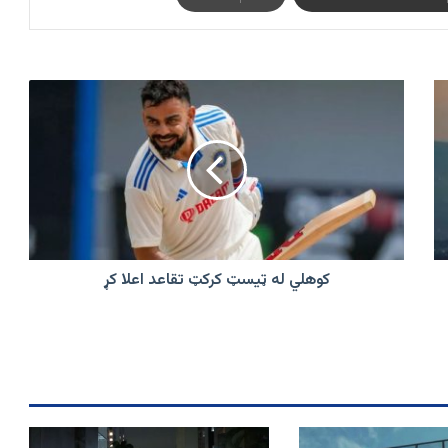
کوهلي
له
ټیسټ
کرکټ
تقاعد
اعلا
کړ
کوهلي له ټیسټ کرکټ تقاعد اعلا کړ