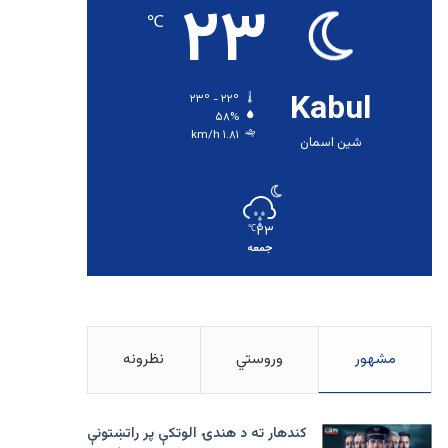
۲۳
℃
Kabul
۲۳º - ۲۲º
۵۸%
۱.۸۱ km/h
شین اسمان
۲۳
℃
جمعه
مشهور
وروستي
نظرونه
کندهار ته د هندۍ الوتکې پر راتښتونې