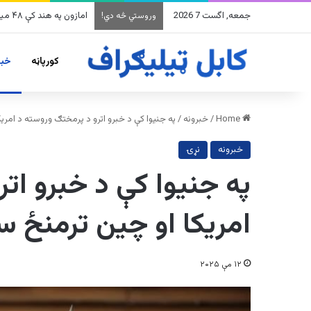
جمعه, اگست 7 2026
په وینزویلا کې زورورو ز
وروستي څه دي!
کورپاڼه
خبر
Home
/
خبرونه
/
په جنیوا کې د خبرو اترو د پرمختګ وروسته د امری
خبرونه
نړۍ
په جنیوا کې د خبرو ات
امریکا او چین ترمنځ 
۱۲ مې ۲۰۲۵