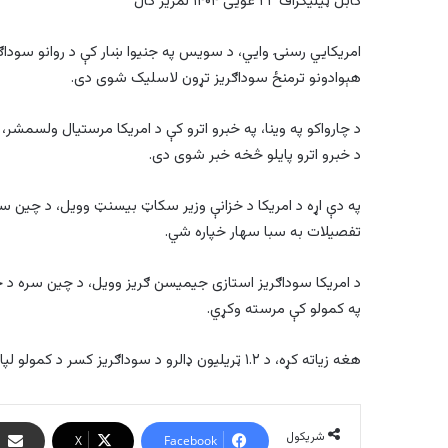
کابل ټیلیګراف ۲۲ غویی ۱۴۰۴ لمریز کال
امریکایي رسنۍ وایي، د سویس په جنیوا ښار کې د روانو سوداګر
هېوادونو ترمنځ سوداګریز تړون لاسلیک شوی دی.
د چارواکو په وینا، په خبرو اترو کې د امریکا مرستیال ولسمشر
د خبرو اترو پایلو څخه خبر شوی دی.
په دې اړه د امریکا د خزانې وزیر سکاټ بیسنټ وویل، د چین سر
تفصیلات به سبا سهار خپاره شي.
د امریکا سوداګریز استازی جیمیسن ګریز وویل، د چین سره د خ
په کمولو کې مرسته وکړي.
هغه زیاته کړه، د ۱.۲ ټریلیون ډالرو د سوداګریز کسر د کمولو لپاره دا تړون مهم دی.
شریکول
X
Facebook