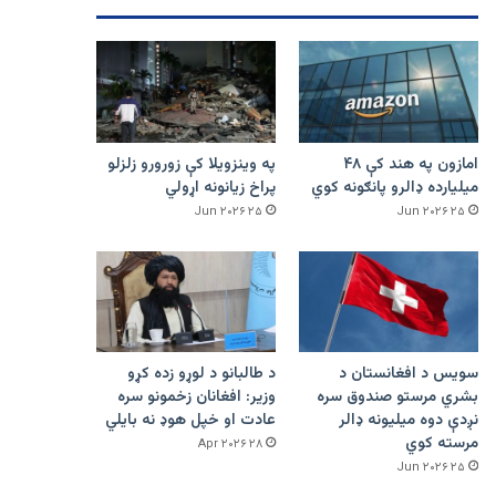
امازون په هند کې ۴۸
په وینزویلا کې زورورو زلزلو
میلیارده ډالرو پانګونه کوي
پراخ زیانونه اړولي
۲۵ Jun ۲۰۲۶
۲۵ Jun ۲۰۲۶
سویس د افغانستان د
د طالبانو د لوړو زده کړو
بشري مرستو صندوق سره
وزیر: افغانان زخمونو سره
نږدې دوه میلیونه ډالر
عادت او خپل هوډ نه بایلي
مرسته کوي
۲۸ Apr ۲۰۲۶
۲۵ Jun ۲۰۲۶