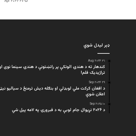
۲۷ Apr ۲۰۲۶
ډېر لیدل شوي
۳۱ Aug ۲۰۲۴
کندهار ته د هندۍ الوتکې پر راتښتونې د هندۍ سینما نوی او
تراژيديک فلم!
۲۹ Sep ۲۰۲۴
د افغان کرکت ملي لوبډلې او بنګله دیش ترمنځ د سیالیو نیټ
اعلان شوې
۱۰ Sep ۲۰۲۵
د ۲۰۲۶ نړیوال جام لوبې به د فبرورۍ په ۷مه پیل شي