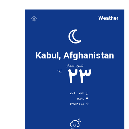
Weather
Kabul, Afghanistan
۲۳
شین اسمان
℃
۲۳º - ۲۲º
۵۸%
۱.۸۱ km/h