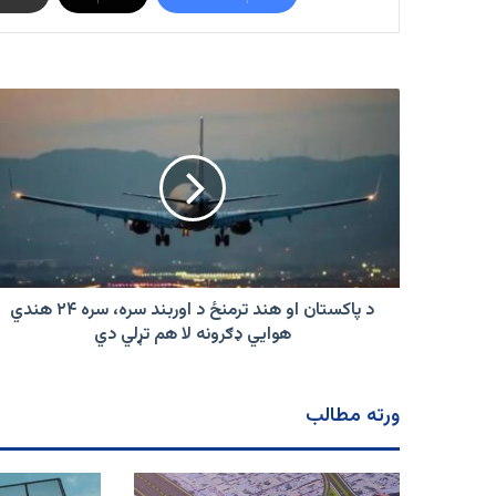
د
پاکستان
او
هند
ترمنځ
د
اوربند
سره،
سره
۲۴
د پاکستان او هند ترمنځ د اوربند سره، سره ۲۴ هندي
هندي
هوايي ډګرونه لا هم تړلي دي
هوايي
ډګرونه
لا
ورته مطالب
هم
تړلي
دي