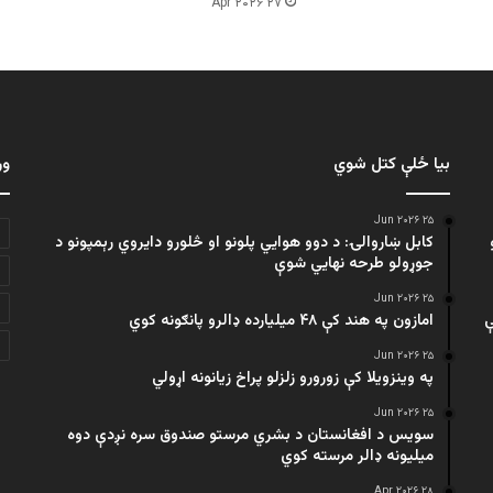
۲۷ Apr ۲۰۲۶
بیا ځلې کتل شوي
ور
۲۵ Jun ۲۰۲۶
کابل ښاروالۍ: د دوو هوايي پلونو او څلورو دایروي رېمپونو د
جوړولو طرحه نهایي شوې
۲۵ Jun ۲۰۲۶
ې
امازون په هند کې ۴۸ میلیارده ډالرو پانګونه کوي
۲۵ Jun ۲۰۲۶
په وینزویلا کې زورورو زلزلو پراخ زیانونه اړولي
۲۵ Jun ۲۰۲۶
سویس د افغانستان د بشري مرستو صندوق سره نږدې دوه
میلیونه ډالر مرسته کوي
۲۸ Apr ۲۰۲۶