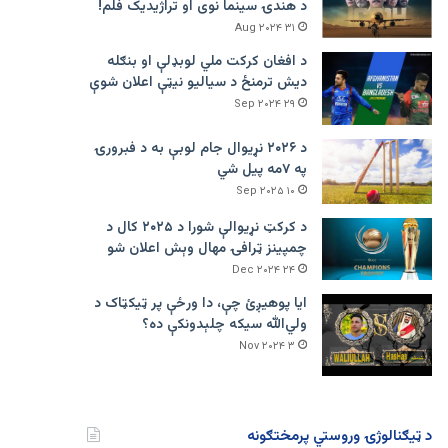
د هندۍ سینما نوی او تراژيديک فلم!
۳۱ Aug ۲۰۲۴
د افغان کرکت ملي لوبډلې او بنګله
دیش ترمنځ د سیالیو نیټې اعلان شوې
۲۹ Sep ۲۰۲۴
د ۲۰۲۶ نړیوال جام لوبې به د فبرورۍ
په ۷مه پیل شي
۱۰ Sep ۲۰۲۵
د کرکټ نړیوالې شورا د ۲۰۲۵ کال د
چمپینز ټرافۍ مهال وېش اعلان شو
۲۴ Dec ۲۰۲۴
ایا پوهیږئ چې، دا ورځې پر ټيکټاک د
ولي‌الله سیکه چلېدونکې ده؟
۳ Nov ۲۰۲۴
د ټیګنالوژۍ وروستي پرمختګونه