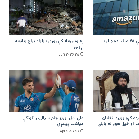
امازون په هند کې ۴۸ میلیارده ډالرو
په وینزویلا کې زورورو زلزلو پراخ زیانونه
اړولي
۲۵ Jun ۲۰۲۶
زده کړو وزیر: افغانان
ملي شل اوریز جام سیالۍ راتلونکې
 او خپل هوډ نه بایلي
میاشت پیلېږي
۲۸ Apr ۲۰۲۶