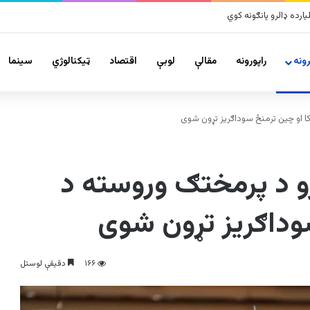
لزلو پراخ زیانونه اړولي
ونه
راپورونه
مقالې
لوبې
اقتصاد
ټیکنالوژي
سينما
کا او چین ترمنځ سوداګریز تړون شوی
رو د پرمختګ وروسته د
سوداګریز تړون شوی
۱۶۶
دقیقې لوستل