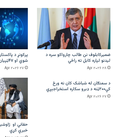
ضمیرکابلوف نن طالب چارواکو سره د
لیدنو لپاره کابل ته راځي
شوي او ۴۷ټپیان دي
۲۷ Apr ۲۰۲۶
۲۸ Apr ۲۰۲۶
د سمنګان له شباشک کان نه ورځ
کې۲۰۰ټنه د ډبرو سکاره استخراجېږي
۲۷ Apr ۲۰۲۶
حقاني او ژاوشین
خبرې کړي