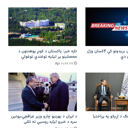
پرکونړ د پاکستان بریدونو کې ۴کسان وژل
تازه خبر: پاکستان د کونړ پوهنتون د
محصلینو پر لیلیه توغندي توغولي
۲۷ Apr ۲۰۲۶
ګ د اړیکو په پراختیا
د ایران د بهرنیو چارو وزیر عراقچي،پوتین
سره د خبرو لپاره روسیې ته تللی