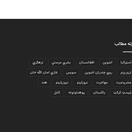
ته مطالب
اسټرالیا
اشوین
افغانستان
بشري مرستې
ترهګري
تروریزم
روي چندران اشوین
سویس
غازي امان الله خان
مشروعیت
مهاجرت
نیوزلینډ
نیوزیلینډ
هند
ټیسټ کرکټ
پاکستان
پوهنتونونه
کابل