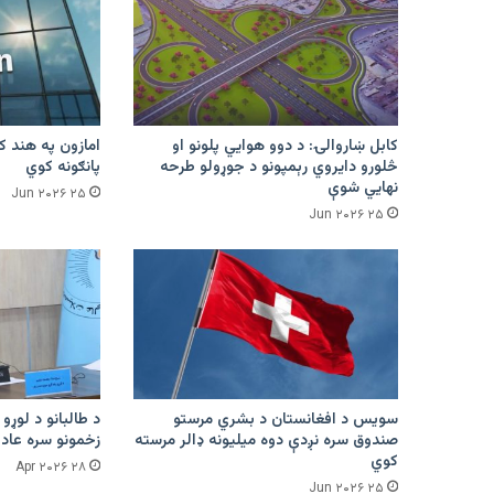
کابل ښاروالۍ: د دوو هوايي پلونو او
څلورو دایروي رېمپونو د جوړولو طرحه
پانګونه کوي
نهایي شوې
۲۵ Jun ۲۰۲۶
۲۵ Jun ۲۰۲۶
سویس د افغانستان د بشري مرستو
د طالبانو د لوړو 
صندوق سره نږدې دوه میلیونه ډالر مرسته
زخمونو سره عادت
کوي
۲۸ Apr ۲۰۲۶
۲۵ Jun ۲۰۲۶