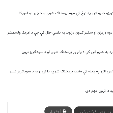
یزو خبرو اترو په ترڅ کې مهم پرمختګ شوی او د چین او امریکا
، دوه وزیران او سفیر ګډون درلود، په داسې حال کې چې د امریکا ولسمشر
ه په خبرو اترو کې د پام وړ پرمختګ شوی او د سوداګریز تړون
برو اترو په پایله کې مثبت پرمختګ شوی، دا تړون به د سوداګریز کسر
په بریښنالیک شریکول
چاپول