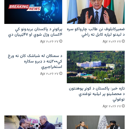
ضمیرکابلوف نن طالب چارواکو سره
پرکونړ د پاکستان بریدونو کې
د لیدنو لپاره کابل ته راځي
۴کسان وژل شوي او ۴۷ټپیان دي
۲۷ Apr ۲۰۲۶
۲۸ Apr ۲۰۲۶
د سمنګان له شباشک کان نه ورځ
کې۲۰۰ټنه د ډبرو سکاره
استخراجېږي
۲۷ Apr ۲۰۲۶
تازه خبر: پاکستان د کونړ پوهنتون
د محصلینو پر لیلیه توغندي
توغولي
۲۷ Apr ۲۰۲۶