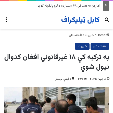
په وینزویلا کې زورورو زلزلو پراخ زیانونه اړولي
nu
Search for
Home
/
خبرونه
/
افغانستان
افغانستان
خبرونه
په ترکیه کې ۱۸ غیرقانوني افغان کډوال
نیول شوي
۸ جون ۲۰۲۵
۲۳۱
دقیقې لوستل