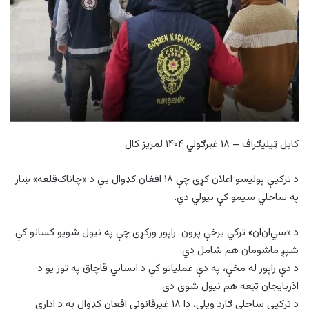
کابل ټیلیګراف – ۱۸ غبرګولي ۱۴۰۴ لمریز کال
د ترکیې پولیسو اعلان کړی چې ۱۸ افغان کډوال یې د «چاناک‌قلعه» ښار
په ساحلي سیمو کې نیولي دي.
د «سي‌ان‌ان» ترکي برخې پرون راپور ورکړی چې په نیول شویو کسانو کې
شپږ ماشومان هم شامل دي.
د دې راپور له مخې، په دې عملیاتو کې د انساني قاچاق په تور یو د
اذربایجان تبعه هم نیول شوی دی.
د ترکیې ساحلي ګارد ویلي، دا ۱۸ غیرقانوني افغان کډوال به د اداري