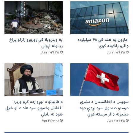
امازون په هند کې ۴۸ میلیارده
په وینزویلا کې زورورو زلزلو پراخ
ډالرو پانګونه کوي
زیانونه اړولي
۲۵ Jun ۲۰۲۶
۲۵ Jun ۲۰۲۶
سویس د افغانستان د بشري
د طالبانو د لوړو زده کړو وزیر:
مرستو صندوق سره نږدې دوه
افغانان زخمونو سره عادت او خپل
میلیونه ډالر مرسته کوي
هوډ نه بایلي
۲۸ Apr ۲۰۲۶
۲۵ Jun ۲۰۲۶