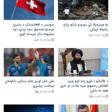
په وینزویلا کې زورورو زلزلو پراخ
سویس د افغانستان د بشري
زیانونه اړولي
مرستو صندوق سره نږدې دوه
میلیونه ډالر مرسته کوي
۲۵ Jun ۲۰۲۶
۲۵ Jun ۲۰۲۶
د طالبانو د لوړو زده کړو وزیر:
ملي شل اوریز جام سیالۍ راتلونکې
افغانان زخمونو سره عادت او خپل
میاشت پیلېږي
هوډ نه بایلي
۲۸ Apr ۲۰۲۶
۲۸ Apr ۲۰۲۶