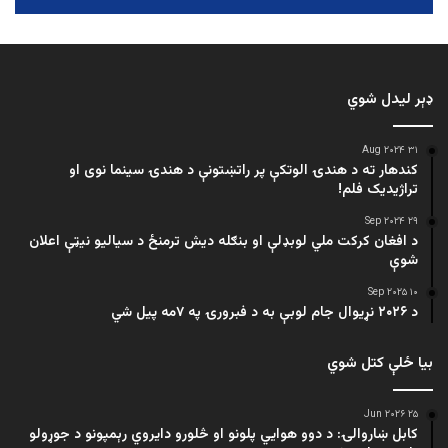
ډېر لیدل شوي
۳۱ Aug ۲۰۲۴
کندهار ته د هندۍ الوتکې پر راتښتونې د هندۍ سینما نوی او
تراژيديک فلم!
۲۹ Sep ۲۰۲۴
د افغان کرکت ملي لوبډلې او بنګله دیش ترمنځ د سیالیو نیټې اعلان
شوې
۱۰ Sep ۲۰۲۵
د ۲۰۲۶ نړیوال جام لوبې به د فبرورۍ په ۷مه پیل شي
بیا ځلې کتل شوي
۲۵ Jun ۲۰۲۶
کابل ښاروالۍ: د دوو هوايي پلونو او څلورو دایروي رېمپونو د جوړولو