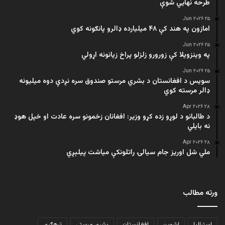
طرحه نهایي شوې
۲۵ Jun ۲۰۲۶
امازون په هند کې ۴۸ میلیارده ډالرو پانګونه کوي
۲۵ Jun ۲۰۲۶
په وینزویلا کې زورورو زلزلو پراخ زیانونه اړولي
۲۵ Jun ۲۰۲۶
سویس د افغانستان د بشري مرستو صندوق سره نږدې دوه میلیونه
ډالر مرسته کوي
۲۸ Apr ۲۰۲۶
د طالبانو د لوړو زده کړو وزیر: افغانان زخمونو سره عادت او خپل هوډ
نه بایلي
۲۸ Apr ۲۰۲۶
ملي شل اوریز جام سیالۍ راتلونکې میاشت پیلېږي
ورته مطالب
اسټرالیا
اشوین
افغانستان
بشري مرستې
ترهګري