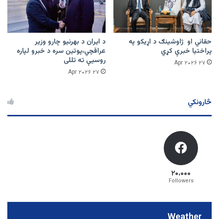
حقاني او ژاوشینګ د اړیکو په
د ایران د بهرنیو چارو وزیر
پراختیا خبرې کړي
عراقچي،پوتین سره د خبرو لپاره
روسیې ته تللی
۲۷ Apr ۲۰۲۶
۲۷ Apr ۲۰۲۶
څارونکي
۲۰،۰۰۰
Followers
Weather