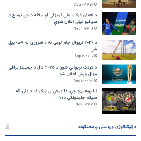
۳۱ Aug ۲۰۲۴
د افغان کرکت ملي لوبډلې او بنګله دیش ترمنځ د
سیالیو نیټې اعلان شوې
۲۹ Sep ۲۰۲۴
د ۲۰۲۶ نړیوال جام لوبې به د فبرورۍ په ۷مه پیل
شي
۱۰ Sep ۲۰۲۵
د کرکټ نړیوالې شورا د ۲۰۲۵ کال د چمپینز ټرافۍ
مهال وېش اعلان شو
۲۴ Dec ۲۰۲۴
ایا پوهیږئ چې، دا ورځې پر ټيکټاک د ولي‌الله
سیکه چلېدونکې ده؟
۳ Nov ۲۰۲۴
د ټیګنالوژۍ وروستي پرمختګونه