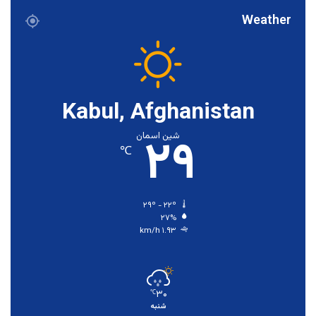
Weather
Kabul, Afghanistan
۲۹
شین اسمان
℃
۲۹º - ۲۲º
۲۷%
۱.۹۳ km/h
۳۰
℃
شنبه