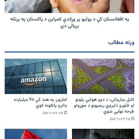
کمپاین
د
پاکستان
په افغانستان کې د پولیو پر وړاندې کمپاین د پاکستان په پرتله
په
بریالی دی
پرتله
بریالی
ورته مطالب
دی
کابل ښاروالۍ: د دوو هوايي پلونو
امازون په هند کې ۴۸ میلیارده
او څلورو دایروي رېمپونو د جوړولو
ډالرو پانګونه کوي
طرحه نهایي شوې
۲۵ Jun ۲۰۲۶
۲۵ Jun ۲۰۲۶