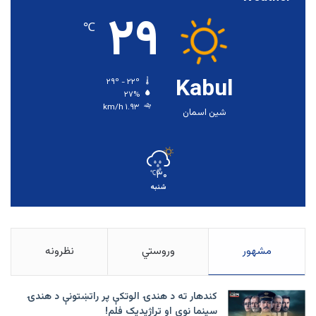
۲۹
℃
Kabul
۲۹º - ۲۲º
۲۷%
۱.۹۳ km/h
شین اسمان
۳۰
℃
شنبه
مشهور
وروستي
نظرونه
کندهار ته د هندۍ الوتکې پر راتښتونې د هندۍ
سینما نوی او تراژيديک فلم!