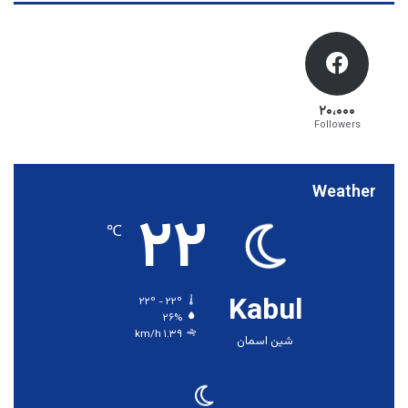
۲۰،۰۰۰
Followers
Weather
۲۲
℃
Kabul
۲۲º - ۲۲º
۲۶%
۱.۳۹ km/h
شین اسمان