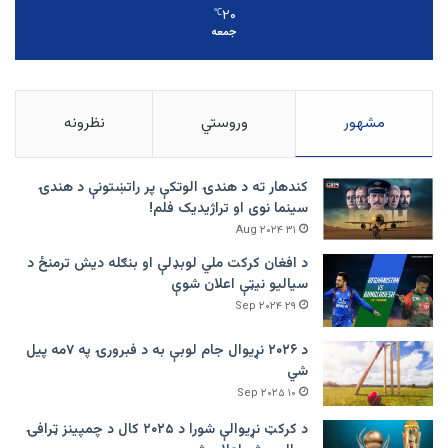
۲۰
℃
جمعه
مشهور
وروستي
نظرونه
کندهار ته د هندۍ الوتکې پر راتښتونې د هندۍ
سینما نوی او تراژيديک فلم!
۳۱ Aug ۲۰۲۴
د افغان کرکت ملي لوبډلې او بنګله دیش ترمنځ د
سیالیو نیټې اعلان شوې
۲۹ Sep ۲۰۲۴
د ۲۰۲۶ نړیوال جام لوبې به د فبرورۍ په ۷مه پیل
شي
۱۰ Sep ۲۰۲۵
د کرکټ نړیوالې شورا د ۲۰۲۵ کال د چمپینز ټرافۍ