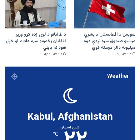
سویس د افغانستان د بشري
د طالبانو د لوړو زده کړو وزیر:
مرستو صندوق سره نږدې دوه
افغانان زخمونو سره عادت او خپل
میلیونه ډالر مرسته کوي
هوډ نه بایلي
۲۸ Apr ۲۰۲۶
۲۵ Jun ۲۰۲۶
Weather
Kabul, Afghanistan
شین اسمان
℃