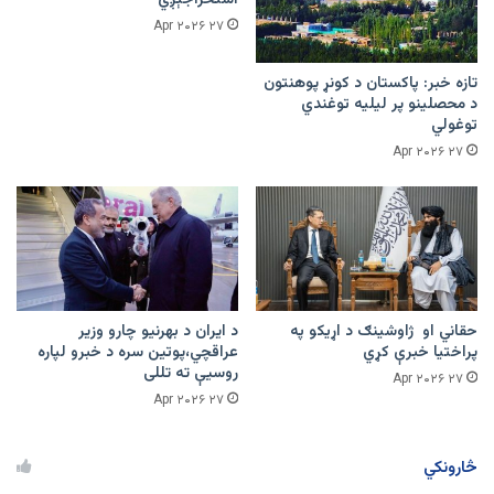
استخراجېږي
۲۷ Apr ۲۰۲۶
تازه خبر: پاکستان د کونړ پوهنتون
د محصلینو پر لیلیه توغندي
توغولي
۲۷ Apr ۲۰۲۶
حقاني او ژاوشینګ د اړیکو په
د ایران د بهرنیو چارو وزیر
پراختیا خبرې کړي
عراقچي،پوتین سره د خبرو لپاره
روسیې ته تللی
۲۷ Apr ۲۰۲۶
۲۷ Apr ۲۰۲۶
څارونکي