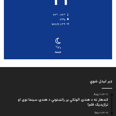
۲۲
۲۲º - ۲۲º
۲۶%
۱.۳۹ km/h
۲۰
℃
جمعه
ډېر لیدل شوي
۳۱ Aug ۲۰۲۴
کندهار ته د هندۍ الوتکې پر راتښتونې د هندۍ سینما نوی او
تراژيديک فلم!
۲۹ Sep ۲۰۲۴