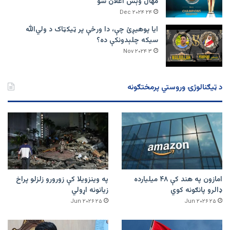
مهال وېش اعلان شو
۲۴ Dec ۲۰۲۴
ایا پوهیږئ چې، دا ورځې پر ټيکټاک د ولي‌الله
سیکه چلېدونکې ده؟
۳ Nov ۲۰۲۴
د ټیګنالوژۍ وروستي پرمختګونه
امازون په هند کې ۴۸ میلیارده
په وینزویلا کې زورورو زلزلو پراخ
ډالرو پانګونه کوي
زیانونه اړولي
۲۵ Jun ۲۰۲۶
۲۵ Jun ۲۰۲۶