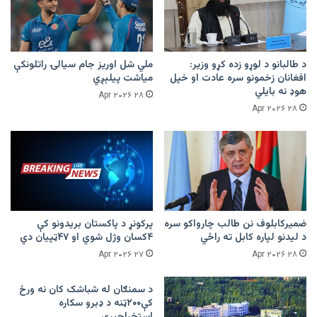
د طالبانو د لوړو زده کړو وزیر:
ملي شل اوریز جام سیالۍ راتلونکې
افغانان زخمونو سره عادت او خپل
میاشت پیلېږي
هوډ نه بایلي
۲۸ Apr ۲۰۲۶
۲۸ Apr ۲۰۲۶
ضمیرکابلوف نن طالب چارواکو سره
پرکونړ د پاکستان بریدونو کې
د لیدنو لپاره کابل ته راځي
۴کسان وژل شوي او ۴۷ټپیان دي
۲۷ Apr ۲۰۲۶
۲۸ Apr ۲۰۲۶
د سمنګان له شباشک کان نه ورځ
کې۲۰۰ټنه د ډبرو سکاره