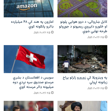
کابل ښاروالۍ: د دوو هوايي پلونو
امازون په هند کې ۴۸ میلیارده
او څلورو دایروي رېمپونو د جوړولو
ډالرو پانګونه کوي
طرحه نهایي شوې
۲۵ Jun ۲۰۲۶
۲۵ Jun ۲۰۲۶
په وینزویلا کې زورورو زلزلو پراخ
سویس د افغانستان د بشري
زیانونه اړولي
مرستو صندوق سره نږدې دوه
میلیونه ډالر مرسته کوي
۲۵ Jun ۲۰۲۶
۲۵ Jun ۲۰۲۶