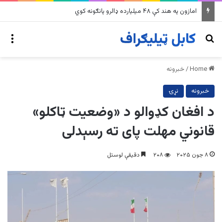
په وینزویلا کې زورورو زلزلو پراخ زیانونه اړولي
nu
Search for
Home
/
خبرونه
خبرونه
نړۍ
د افغان کډوالو د «وضعیت ټاکلو»
قانوني مهلت پای ته رسېدلی
۸ جون ۲۰۲۵
۲۰۸
دقیقې لوستل