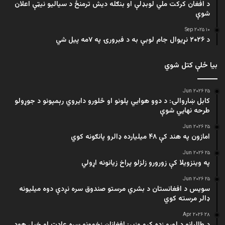
د افغان کرکت ملي لوبډلې او بنګله دیش ترمنځ د سیالیو نیټې اعلان
شوې
۱۰ Sep ۲۰۲۵
د ۲۰۲۶ نړیوال جام لوبې به د فبرورۍ په ۷مه پیل شي
بیا ځلې کتل شوي
۲۵ Jun ۲۰۲۶
کابل ښاروالۍ: د دوو هوايي پلونو او څلورو دایروي رېمپونو د جوړولو
طرحه نهایي شوې
۲۵ Jun ۲۰۲۶
امازون په هند کې ۴۸ میلیارده ډالرو پانګونه کوي
۲۵ Jun ۲۰۲۶
په وینزویلا کې زورورو زلزلو پراخ زیانونه اړولي
۲۵ Jun ۲۰۲۶
سویس د افغانستان د بشري مرستو صندوق سره نږدې دوه میلیونه
ډالر مرسته کوي
۲۸ Apr ۲۰۲۶
د طالبانو د لوړو زده کړو وزیر: افغانان زخمونو سره عادت او خپل هوډ