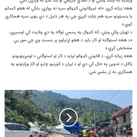
ورسره به چلند وشي او د نغدي جریمې او بند سزا به ورکړل شي.
هغه زیاته کړې: «له غیرقانوني کډوالو سره نه یوازې، بلکې له هغو کسانو
یا بنسټونو سره هم چلند کېږي چې په هر دلیل د دې بهیر سره همکاري
کوي.»
د تهران والي ویلي، که کډوال په رسمي توګه په دې ولایت کې اوسېږي،
«د هغه استوګنه او کار باید د هغو اړتیاوو پر بنسټ وي چې موږ یې
مشخص کړي.»
هغه زیاته کړې، د قانوني کډوالو لپاره د کار او استوګنې د لومړیتوبونو
ټاکل د تدوین په حال کې دي او د ایران د کورنیو چارو او کار وزارتونو په
همکارۍ به ژر بشپړ شي.
د
هندوستان،
اتراکهنډ
کې
د
هلیکوپټر
بېړنۍ