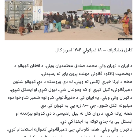
کابل ټیلیګراف – ۱۸ غبرګولي ۱۴۰۴ لمریز کال
د ایران د تهران والي محمد صادق معتمدیان ویلي، د افغان کډوالو د
«وضعیت ټاکلو» قانوني مهلت پرون پای ته رسېدلی.
هغه د ایرنا خبري اژانس ته ویلي، له دې وروسته د دې کډوالو شتون
«غیرقانوني» ګڼل کېږي او که وموندل شي، نیول کېږي او ایستل کېږي.
د تهران والي ویلي، په ایران کې د «غیرقانوني کډوالو» شمېر شاوخوا دوه
میلیونه اټکل شوی، چې ۸۰۰ زره یې په تهران کې دي.
هغه زیاته کړې، د روان کال له پیل راهیسې د دې کډوالو پېژندنه او
ایستل یې په جدي توګه په اجنډا کې دي.
د تهران والي ویلي، هغه کارخانې چې «غیرقانوني کډوال» استخدام کړي،