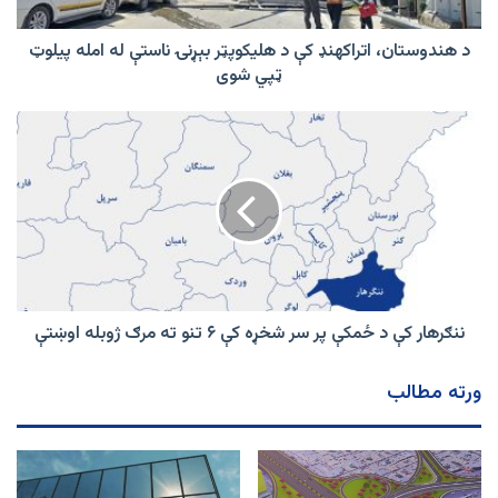
ناستې
له
امله
د هندوستان، اتراکهنډ کې د هلیکوپټر بېړنۍ ناستې له امله پیلوټ
پیلوټ
ټپي شوی
ټپي
شوی
ننګرهار
کې
د
ځمکې
پر
سر
شخړه
کې
۶
تنو
ننګرهار کې د ځمکې پر سر شخړه کې ۶ تنو ته مرګ ژوبله اوښتې
ته
مرګ
ورته مطالب
ژوبله
اوښتې