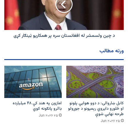
افغانستان
سره
پر
همکاریو
ټینګار
کړی
د چین ولسمشر له افغانستان سره پر همکاریو ټینګار کړی
ورته مطالب
کابل ښاروالۍ: د دوو هوايي پلونو
امازون په هند کې ۴۸ میلیارده
او څلورو دایروي رېمپونو د جوړولو
ډالرو پانګونه کوي
طرحه نهایي شوې
۲۵ Jun ۲۰۲۶
۲۵ Jun ۲۰۲۶