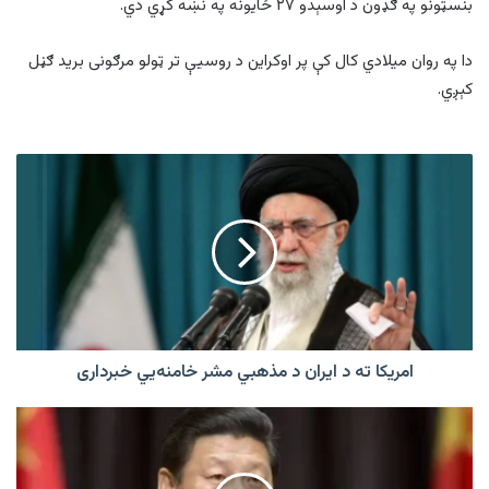
بنسټونو په ګډون د اوسېدو ۲۷ ځایونه په نښه کړي دي.
دا په روان میلادي کال کې پر اوکراین د روسیې تر ټولو مرګونی برید ګڼل
کېږي.
امریکا
ته
د
ایران
د
مذهبي
مشر
خامنه‌یي
خبرداری
امریکا ته د ایران د مذهبي مشر خامنه‌یي خبرداری
د
چین
ولسمشر
له