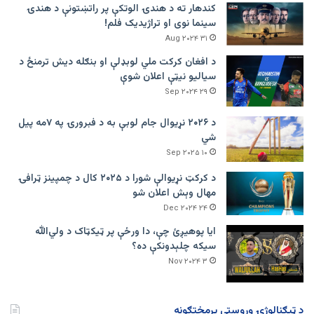
کندهار ته د هندۍ الوتکې پر راتښتونې د هندۍ
سینما نوی او تراژيديک فلم!
۳۱ Aug ۲۰۲۴
د افغان کرکت ملي لوبډلې او بنګله دیش ترمنځ د
سیالیو نیټې اعلان شوې
۲۹ Sep ۲۰۲۴
د ۲۰۲۶ نړیوال جام لوبې به د فبرورۍ په ۷مه پیل
شي
۱۰ Sep ۲۰۲۵
د کرکټ نړیوالې شورا د ۲۰۲۵ کال د چمپینز ټرافۍ
مهال وېش اعلان شو
۲۴ Dec ۲۰۲۴
ایا پوهیږئ چې، دا ورځې پر ټيکټاک د ولي‌الله
سیکه چلېدونکې ده؟
۳ Nov ۲۰۲۴
د ټیګنالوژۍ وروستي پرمختګونه