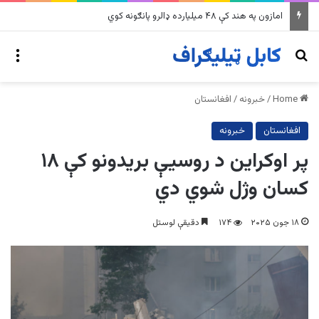
په وینزویلا کې زورورو زلزلو پراخ زیانونه اړولي
nu
Search for
Home
/
خبرونه
/
افغانستان
افغانستان
خبرونه
پر اوکراین د روسیې بریدونو کې ۱۸
کسان وژل شوي دي
۱۸ جون ۲۰۲۵
۱۷۴
دقیقې لوستل