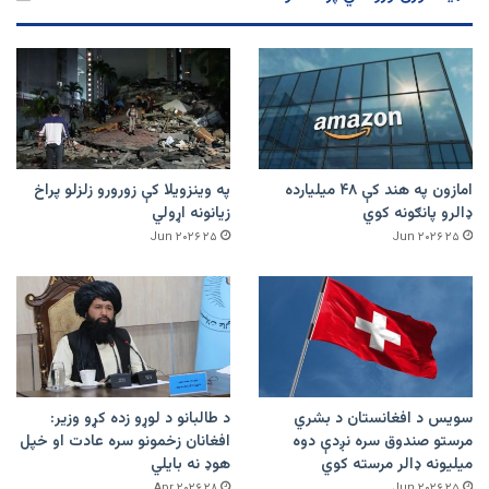
امازون په هند کې ۴۸ میلیارده
په وینزویلا کې زورورو زلزلو پراخ
ډالرو پانګونه کوي
زیانونه اړولي
۲۵ Jun ۲۰۲۶
۲۵ Jun ۲۰۲۶
سویس د افغانستان د بشري
د طالبانو د لوړو زده کړو وزیر:
مرستو صندوق سره نږدې دوه
افغانان زخمونو سره عادت او خپل
میلیونه ډالر مرسته کوي
هوډ نه بایلي
۲۸ Apr ۲۰۲۶
۲۵ Jun ۲۰۲۶