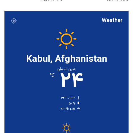
Weather
Kabul, Afghanistan
۲۴
شین اسمان
℃
۲۴º - ۲۲º
۵۰%
۱.۱۵ km/h