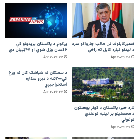
ضمیرکابلوف نن طالب چارواکو سره
پرکونړ د پاکستان بریدونو کې
د لیدنو لپاره کابل ته راځي
۴کسان وژل شوي او ۴۷ټپیان دي
۲۷ Apr ۲۰۲۶
۲۸ Apr ۲۰۲۶
د سمنګان له شباشک کان نه ورځ
کې۲۰۰ټنه د ډبرو سکاره
استخراجېږي
۲۷ Apr ۲۰۲۶
تازه خبر: پاکستان د کونړ پوهنتون
د محصلینو پر لیلیه توغندي
توغولي
۲۷ Apr ۲۰۲۶