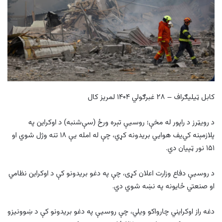
کابل ټیلیګراف – ۲۸ غبرګولي ۱۴۰۴ لمریز کال
د رویټرز د راپور له مخې؛ روسیې تېره ورځ (سې‌شنبه) د اوکراین په
پلازمېنه کي‌یف هوايي بریدونه کړي، چې له امله یې ۱۸ تنه وژل شوي او
۱۵۱ نور ټپیان دي.
د روسیې دفاع وزارت اعلان کړی، چې په دغو بریدونو کې د اوکراین نظامي
او صنعتي ځایونه په نښه شوي دي.
دغه راز اوکرایني چارواکو ویلي، چې روسیې په دغو بریدونو کې د ښوونیزو