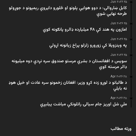
۲۵ Jun ۲۰۲۶
کابل ښاروالۍ: د دوو هوايي پلونو او څلورو دایروي رېمپونو د جوړولو
طرحه نهایي شوې
۲۵ Jun ۲۰۲۶
امازون په هند کې ۴۸ میلیارده ډالرو پانګونه کوي
۲۵ Jun ۲۰۲۶
په وینزویلا کې زورورو زلزلو پراخ زیانونه اړولي
۲۵ Jun ۲۰۲۶
سویس د افغانستان د بشري مرستو صندوق سره نږدې دوه میلیونه
ډالر مرسته کوي
۲۸ Apr ۲۰۲۶
د طالبانو د لوړو زده کړو وزیر: افغانان زخمونو سره عادت او خپل هوډ
نه بایلي
۲۸ Apr ۲۰۲۶
ملي شل اوریز جام سیالۍ راتلونکې میاشت پیلېږي
ورته مطالب