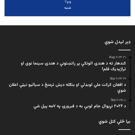
۲۶
℃
شنبه
ډېر لیدل شوي
۳۱ Aug ۲۰۲۴
کندهار ته د هندۍ الوتکې پر راتښتونې د هندۍ سینما نوی او
تراژيديک فلم!
۲۹ Sep ۲۰۲۴
د افغان کرکت ملي لوبډلې او بنګله دیش ترمنځ د سیالیو نیټې اعلان
شوې
۱۰ Sep ۲۰۲۵
د ۲۰۲۶ نړیوال جام لوبې به د فبرورۍ په ۷مه پیل شي
بیا ځلې کتل شوي