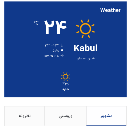
Weather
۲۴
℃
Kabul
۲۴º - ۲۲º
۵۰%
۱.۱۵ km/h
شین اسمان
۲۶
℃
شنبه
مشهور
وروستي
نظرونه