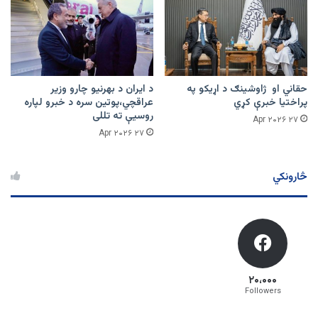
حقاني او ژاوشینګ د اړیکو په
د ایران د بهرنیو چارو وزیر
پراختیا خبرې کړي
عراقچي،پوتین سره د خبرو لپاره
روسیې ته تللی
۲۷ Apr ۲۰۲۶
۲۷ Apr ۲۰۲۶
څارونکي
۲۰،۰۰۰
Followers