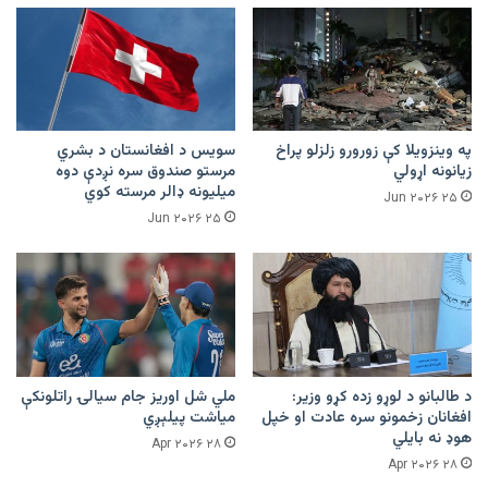
په وینزویلا کې زورورو زلزلو پراخ
سویس د افغانستان د بشري
زیانونه اړولي
مرستو صندوق سره نږدې دوه
میلیونه ډالر مرسته کوي
۲۵ Jun ۲۰۲۶
۲۵ Jun ۲۰۲۶
د طالبانو د لوړو زده کړو وزیر:
ملي شل اوریز جام سیالۍ راتلونکې
افغانان زخمونو سره عادت او خپل
میاشت پیلېږي
هوډ نه بایلي
۲۸ Apr ۲۰۲۶
۲۸ Apr ۲۰۲۶