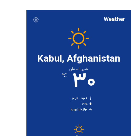
Weather
Kabul, Afghanistan
۳۰
شین اسمان
℃
۳۰º - ۲۳º
۱۹%
۲.۴۳ km/h