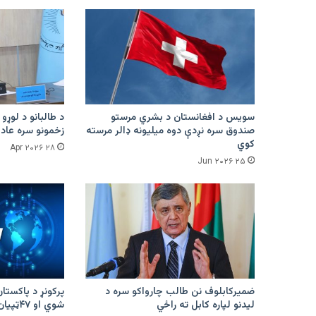
سویس د افغانستان د بشري مرستو
د طالبانو د لوړو 
صندوق سره نږدې دوه میلیونه ډالر مرسته
زخمونو سره عادت
کوي
۲۸ Apr ۲۰۲۶
۲۵ Jun ۲۰۲۶
ضمیرکابلوف نن طالب چارواکو سره د
لیدنو لپاره کابل ته راځي
شوي او ۴۷ټپیان دي