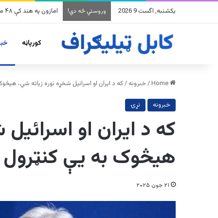
یکشنبه, اگست 9 2026
په وینزویلا کې زورورو ز
وروستي څه دي!
کورپاڼه
خبر
Home
/
خبرونه
/
که د ایران او اسرائیل شخړه نوره زیاته شي، هیڅو
خبرونه
نړۍ
که د ایران او اسرائیل 
هیڅوک به یې کنټرول 
۲۱ جون ۲۰۲۵