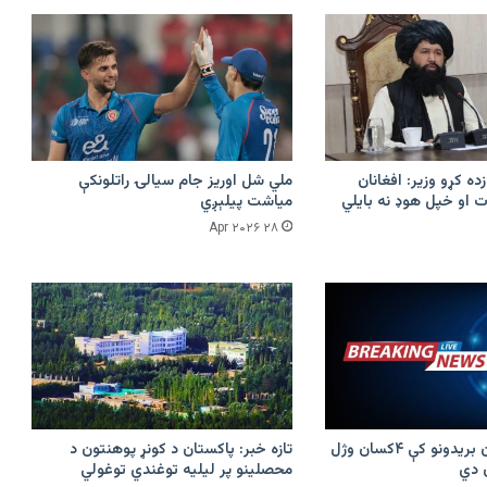
زده کړو وزیر: افغانان
ملي شل اوریز جام سیالۍ راتلونکې
 او خپل هوډ نه بایلي
میاشت پیلېږي
۲۸ Apr ۲۰۲۶
پرکونړ د پاکستان بریدونو کې ۴کسان وژل
تازه خبر: پاکستان د کونړ پوهنتون د
محصلینو پر لیلیه توغندي توغولي