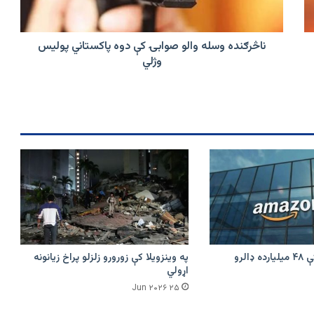
پاکستاني
پولیس
وژلي
ناڅرګنده وسله والو صوابۍ کې دوه پاکستاني پولیس
وژلي
امازون په هند کې ۴۸ میلیارده ډالرو
په وینزویلا کې زورورو زلزلو پراخ زیانونه
اړولي
۲۵ Jun ۲۰۲۶