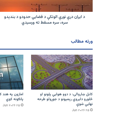
فضايي
حدودو
د
بندېدو
د ایران درې نورې الوتکې د فضايي حدودو د بندېدو
سره،
سره، سره مسقط ته ورسیدې
سره
مسقط
ته
ورته مطالب
ورسیدې
کابل ښاروالۍ: د دوو هوايي پلونو او
څلورو دایروي رېمپونو د جوړولو طرحه
پانګونه کوي
نهایي شوې
۲۵ Jun ۲۰۲۶
۲۵ Jun ۲۰۲۶