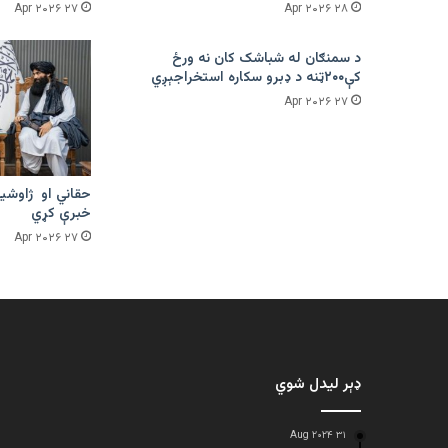
۲۷ Apr ۲۰۲۶
۲۸ Apr ۲۰۲۶
د سمنګان له شباشک کان نه ورځ
کې۲۰۰ټنه د ډبرو سکاره استخراجېږي
۲۷ Apr ۲۰۲۶
حقاني او ژاوشین
خبرې کړي
۲۷ Apr ۲۰۲۶
ډېر لیدل شوي
۳۱ Aug ۲۰۲۴