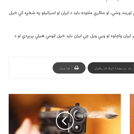
اوربند وشي، او ملګري ملتونه باید د ایران او اسرائیلو په شخړه کې خپل
ایران واچاوه او ويې ویل چې ایران باید خپل اټومي هیلې پرېږدي او د
په بریښنالیک شریکول
چاپول
ناڅرګنده
وسله
والو
صوابۍ
کې
دوه