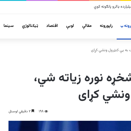
لزلو پراخ زیانونه اړولي
ونه
راپورونه
مقالې
لوبې
اقتصاد
ټیکنالوژي
سينما
ک به یې کنټرول ونشي کړای
شخړه نوره زیاته شي،
ونشي کړای
۱۹۸
۲ دقیقي لوستل