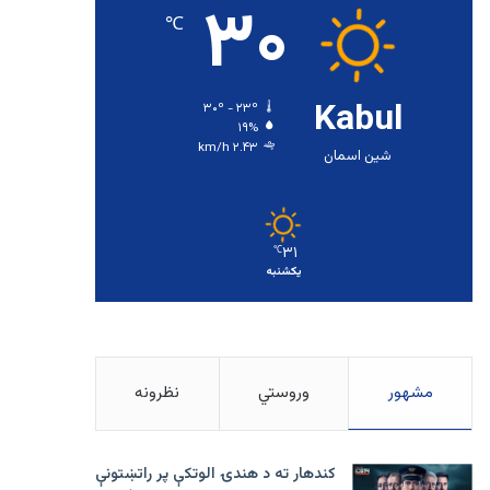
۳۰
℃
Kabul
۳۰º - ۲۳º
۱۹%
۲.۴۳ km/h
شین اسمان
۳۱
℃
یکشنبه
مشهور
وروستي
نظرونه
کندهار ته د هندۍ الوتکې پر راتښتونې