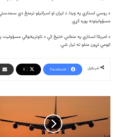
د روسي استازي په وینا، د ایران او اسرائیلو ترمنځ دې سمدستي 
مسؤولیتونه پوره کړي.
د امریکا استازي په منځني ختیځ کې د تاوتریخوالي مسؤولیت پر 
اټومي تړون منلو ته تیار شي.
شریکول
X
Facebook
د
ایران
درې
نورې
الوتکې
د