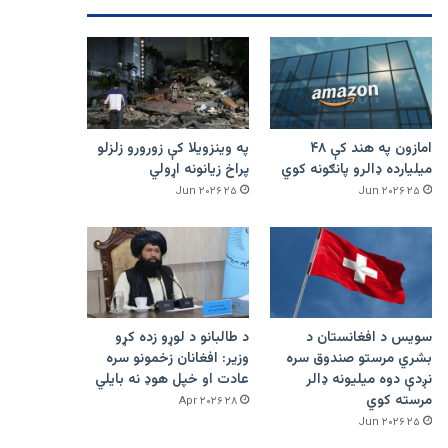
امازون په هند کې ۴۸
په وینزویلا کې زورورو زلزلو
میلیارده ډالرو پانګونه کوي
پراخ زیانونه اړولي
۲۵ Jun ۲۰۲۶
۲۵ Jun ۲۰۲۶
سویس د افغانستان د
د طالبانو د لوړو زده کړو
بشري مرستو صندوق سره
وزیر: افغانان زخمونو سره
نږدې دوه میلیونه ډالر
عادت او خپل هوډ نه بایلي
مرسته کوي
۲۸ Apr ۲۰۲۶
۲۵ Jun ۲۰۲۶