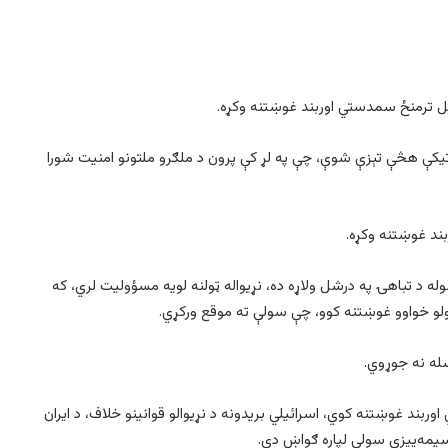
یل ترمنځ سمدستي اوربند غوښتنه وکړه.
وماتیکې هڅې تېزې شوې، چې په لړ کې پرون د ملګرو ملتونو امنیت شورا
بند غوښتنه وکړه.
له د تباهۍ په درشل ولاړه ده، نړیواله ټولنه لویه مسؤولیت لري، که
لو خواوو غوښتنه کوو، چې سولې ته موقع ورکړي.
له نه جوړوي.
ربند غوښتنه کوي، اسرائیلي بریدونه د نړیوالو قوانینو خلاف، د ایران
 سیمه‌ییزې سولې لپاره ګواښ دی.