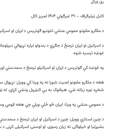
ری ورکړ
کابل ټیلیګراف – ۳۱ غبرګولي ۱۴۰۴ لمریز کال
د ملګرو ملتونو عمومي منشي انتونیو ګوتریس د ایران او اسرائ
د اسرائیل او ایران ترمنځ د جګړې د بندولو لپاره نړیوالې دیپل
غونډه ترسره شوه.
په غونډه کې ګوتریس د ایران او اسرائیلو ترمنځ د سمدستي اور
هغه د ملګرو ملتونو امنیت شورا ته په وینا کې وویل: نړیوال سو
شخړه نوره زیاته شي، هیڅوک به یې کنټرول ونشي کړای، له ټو
د عمومي منشي په وینا، ایران څو ځلې ویلي چې هغه اټومي وس
د چین استازي وویل: چین د اسرائیل او ایران ترمنځ د سمدستي او
بشپړتیا او خپلواکۍ ته زیان رسوي، او اوسنۍ اسرائیلي کړنې د