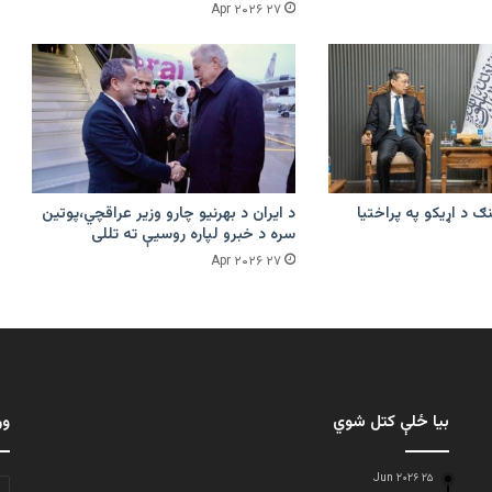
۲۷ Apr ۲۰۲۶
ګ د اړیکو په پراختیا
د ایران د بهرنیو چارو وزیر عراقچي،پوتین
سره د خبرو لپاره روسیې ته تللی
۲۷ Apr ۲۰۲۶
بیا ځلې کتل شوي
ور
۲۵ Jun ۲۰۲۶