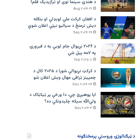
د هندۍ سینما نوی او تراژيديک فلم!
۳۱ Aug ۲۰۲۴
د افغان کرکت ملي لوبډلې او بنګله
دیش ترمنځ د سیالیو نیټې اعلان شوې
۲۹ Sep ۲۰۲۴
د ۲۰۲۶ نړیوال جام لوبې به د فبرورۍ
په ۷مه پیل شي
۱۰ Sep ۲۰۲۵
د کرکټ نړیوالې شورا د ۲۰۲۵ کال د
چمپینز ټرافۍ مهال وېش اعلان شو
۲۴ Dec ۲۰۲۴
ایا پوهیږئ چې، دا ورځې پر ټيکټاک د
ولي‌الله سیکه چلېدونکې ده؟
۳ Nov ۲۰۲۴
د ټیګنالوژۍ وروستي پرمختګونه