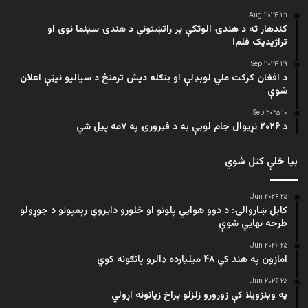
۳۱ Aug ۲۰۲۴
کندهار ته د هندۍ الوتکې پر راتښتونې د هندۍ سینما نوی او
تراژيديک فلم!
۲۹ Sep ۲۰۲۴
د افغان کرکت ملي لوبډلې او بنګله دیش ترمنځ د سیالیو نیټې اعلان
شوې
۱۰ Sep ۲۰۲۵
د ۲۰۲۶ نړیوال جام لوبې به د فبرورۍ په ۷مه پیل شي
بیا ځلې کتل شوي
۲۵ Jun ۲۰۲۶
کابل ښاروالۍ: د دوو هوايي پلونو او څلورو دایروي رېمپونو د جوړولو
طرحه نهایي شوې
۲۵ Jun ۲۰۲۶
امازون په هند کې ۴۸ میلیارده ډالرو پانګونه کوي
۲۵ Jun ۲۰۲۶
په وینزویلا کې زورورو زلزلو پراخ زیانونه اړولي