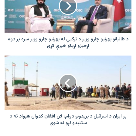
چارو
وزیر
د
ترکیې
له
بهرنیو
چارو
د طالبانو بهرنیو چارو وزیر د ترکیې له بهرنیو چارو وزیر سره پر دوه
وزیر
اړخیزو اړیکو خبرې کړي
سره
پر
پر
دوه
ایران
اړخیزو
د
اړیکو
اسرائیل
خبرې
د
کړي
بریدونو
دوام؛
ګڼ
افغان
کډوال
پر ایران د اسرائیل د بریدونو دوام؛ ګڼ افغان کډوال هېواد ته د
هېواد
ستنېدو لېواله شوي
ته
د