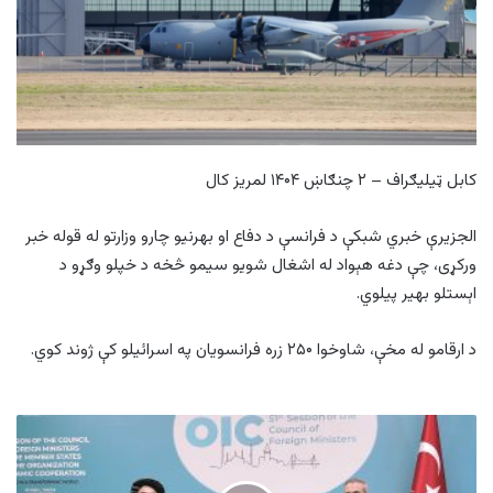
کابل ټیلیګراف – ۲ چنګاښ ۱۴۰۴ لمریز کال
الجزیرې خبري شبکې د فرانسې د دفاع او بهرنیو چارو وزارتو له قوله خبر
ورکړی، چې دغه هېواد له اشغال شویو سیمو څخه د خپلو وګړو د
اېستلو بهیر پیلوي.
د ارقامو له مخې، شاوخوا ۲۵۰ زره فرانسویان په اسرائیلو کې ژوند کوي.
د
طالبانو
بهرنیو