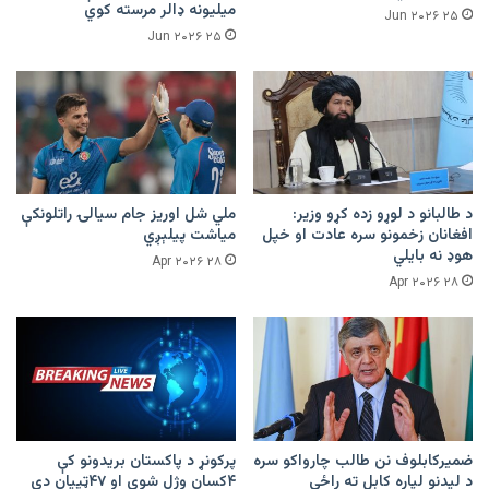
میلیونه ډالر مرسته کوي
۲۵ Jun ۲۰۲۶
۲۵ Jun ۲۰۲۶
د طالبانو د لوړو زده کړو وزیر:
ملي شل اوریز جام سیالۍ راتلونکې
افغانان زخمونو سره عادت او خپل
میاشت پیلېږي
هوډ نه بایلي
۲۸ Apr ۲۰۲۶
۲۸ Apr ۲۰۲۶
ضمیرکابلوف نن طالب چارواکو سره
پرکونړ د پاکستان بریدونو کې
د لیدنو لپاره کابل ته راځي
۴کسان وژل شوي او ۴۷ټپیان دي