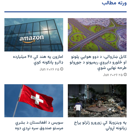
ورته مطالب
ستنېدو
لېواله
شوي
کابل ښاروالۍ: د دوو هوايي پلونو
امازون په هند کې ۴۸ میلیارده
او څلورو دایروي رېمپونو د جوړولو
ډالرو پانګونه کوي
طرحه نهایي شوې
۲۵ Jun ۲۰۲۶
۲۵ Jun ۲۰۲۶
په وینزویلا کې زورورو زلزلو پراخ
سویس د افغانستان د بشري
زیانونه اړولي
مرستو صندوق سره نږدې دوه