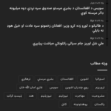
۲۵ Jun ۲۰۲۶
سویس د افغانستان د بشري مرستو صندوق سره نږدې دوه میلیونه
ډالر مرسته کوي
۲۸ Apr ۲۰۲۶
د طالبانو د لوړو زده کړو وزیر: افغانان زخمونو سره عادت او خپل هوډ
نه بایلي
۲۸ Apr ۲۰۲۶
ملي شل اوریز جام سیالۍ راتلونکې میاشت پیلېږي
ورته مطالب
اسټرالیا
اشوین
افغانستان
بشري مرستې
ترهګري
تروریزم
روي چندران اشوین
سویس
غازي امان الله خان
مشروعیت
مهاجرت
نیوزلینډ
نیوزیلینډ
هند
ټیسټ کرکټ
پاکستان
پوهنتونونه
کابل