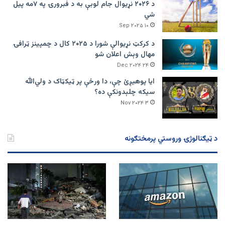
د ۲۰۲۶ نړیوال جام لوبې به د فبرورۍ په ۷مه پیل
شي
۱۰ Sep ۲۰۲۵
د کرکټ نړیوالې شورا د ۲۰۲۵ کال د چمپینز ټرافۍ
مهال وېش اعلان شو
۲۴ Dec ۲۰۲۴
ایا پوهیږئ چې، دا ورځې پر ټيکټاک د ولي‌الله
سیکه چلېدونکې ده؟
۳ Nov ۲۰۲۴
د ټیګنالوژۍ وروستي پرمختګونه