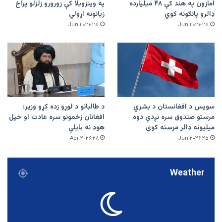
امازون په هند کې ۴۸ میلیارده
په وینزویلا کې زورورو زلزلو پراخ
ډالرو پانګونه کوي
زیانونه اړولي
۲۵ Jun ۲۰۲۶
۲۵ Jun ۲۰۲۶
سویس د افغانستان د بشري
د طالبانو د لوړو زده کړو وزیر:
مرستو صندوق سره نږدې دوه
افغانان زخمونو سره عادت او خپل
میلیونه ډالر مرسته کوي
هوډ نه بایلي
۲۸ Apr ۲۰۲۶
۲۵ Jun ۲۰۲۶
Weather