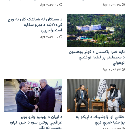
۲۷ Apr ۲۰۲۶
۲۸ Apr ۲۰۲۶
د سمنګان له شباشک کان نه ورځ
کې۲۰۰ټنه د ډبرو سکاره
استخراجېږي
۲۷ Apr ۲۰۲۶
تازه خبر: پاکستان د کونړ پوهنتون
د محصلینو پر لیلیه توغندي
توغولي
۲۷ Apr ۲۰۲۶
حقاني او ژاوشینګ د اړیکو په
د ایران د بهرنیو چارو وزیر
پراختیا خبرې کړي
عراقچي،پوتین سره د خبرو لپاره
روسیې ته تللی