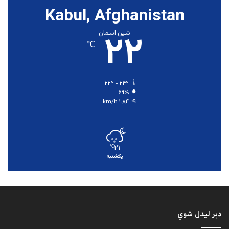
Kabul, Afghanistan
۲۲
شین اسمان
℃
۲۲º - ۲۴º
۶۹%
۱.۸۴ km/h
۲۱
℃
یکشنبه
ډېر لیدل شوي