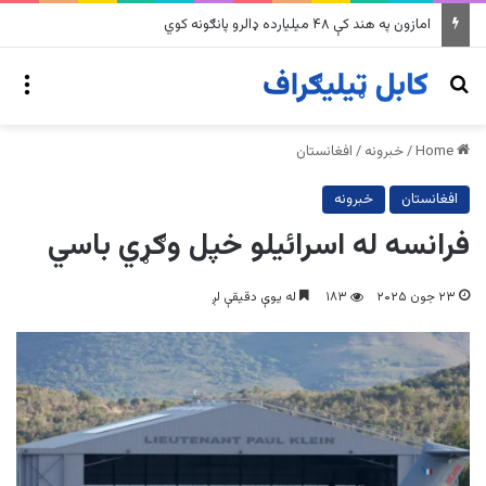
په وینزویلا کې زورورو زلزلو پراخ زیانونه اړولي
nu
Search for
Home
/
خبرونه
/
افغانستان
افغانستان
خبرونه
فرانسه له اسرائیلو خپل وګړي باسي
۲۳ جون ۲۰۲۵
۱۸۳
له یوې دقیقې لږ