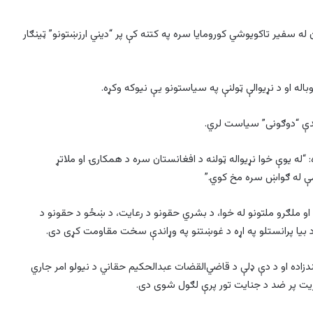
ن له سفیر تاکویوشي کورومایا سره په کتنه کې پر “دیني ارزښتونو” ټینګار
اله او د نړیوالې ټولنې په سیاستونو یې نیوکه وکړه.
وړاندې “دوګونی” سیاست لري.
ه: “له یوې خوا نړیواله ټولنه د افغانستان سره د همکارۍ او ملاتړ
کمې له ګواښ سره مخ کوي.”
و او ملګرو ملتونو له خوا، د بشري حقونو د رعایت، د ښځو د حقونو د
د بیا پرانستلو په اړه د غوښتنو په وړاندې سخت مقاومت کړی دی.
دزاده او د دې ډلې د قاضي‌القضات عبدالحکیم حقاني د نیولو امر جاري
یت پر ضد د جنایت تور پرې لګول شوی دی.