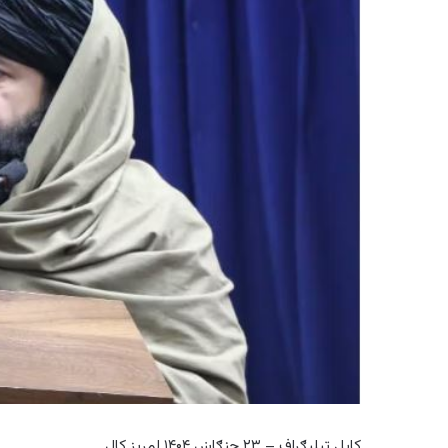
کابل ټيلیګراف – ۲۳ چنګاښ ۱۴۰۴ لمریز کال