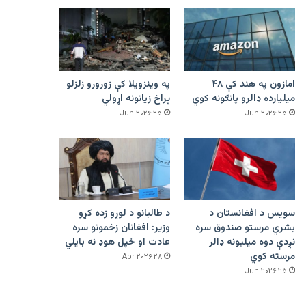
امازون په هند کې ۴۸
په وینزویلا کې زورورو زلزلو
میلیارده ډالرو پانګونه کوي
پراخ زیانونه اړولي
۲۵ Jun ۲۰۲۶
۲۵ Jun ۲۰۲۶
سویس د افغانستان د
د طالبانو د لوړو زده کړو
بشري مرستو صندوق سره
وزیر: افغانان زخمونو سره
نږدې دوه میلیونه ډالر
عادت او خپل هوډ نه بایلي
مرسته کوي
۲۸ Apr ۲۰۲۶
۲۵ Jun ۲۰۲۶