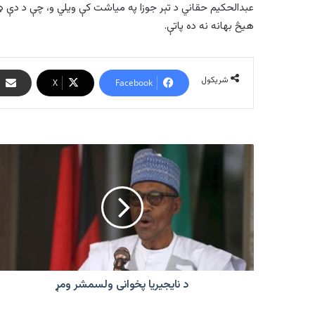
عبدالحکیم حقاني د تېر جوزا په میاشت کې ویلي و، چې د دې ډلې
هیڅ بهانه نه ده پاتې.
شریکول
X
Facebook
د
نایجیریا
پخوانی
ولسمشر
ومړ
د نایجیریا پخوانی ولسمشر ومړ