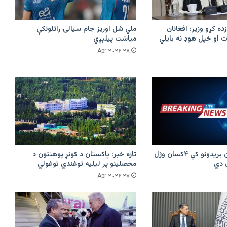
زده کړو وزیر: افغانان
ملي شل اوریز جام سیالۍ راتلونکې
 او خپل هوډ نه بایلي
میاشت پیلېږي
۲۸ Apr ۲۰۲۶
پرکونړ د پاکستان بریدونو کې ۴کسان وژل
تازه خبر: پاکستان د کونړ پوهنتون د
محصلینو پر لیلیه توغندي توغولي
۲۷ Apr ۲۰۲۶