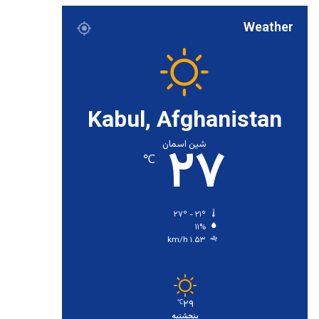
Weather
Kabul, Afghanistan
۲۷
شین اسمان
℃
۲۷º - ۲۱º
۱۱%
۱.۵۳ km/h
۲۹
℃
پنجشنبه