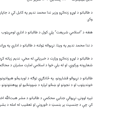
د طالبانو د لوړو زده‌کړو وزیر ندا محمد ندیم په کابل کې د جاپا
وکړ.
هغه د “اسلامي شریعت” پلي کول د طالبانو د ادارې لومړیتوب وب
د ندا محمد ندیم په وینا، نړیواله ټولنه د طالبانو د ادارې په 
د طالبانو د لوړو زده‌کړو وزارت د خبرپاڼې له مخې، ندیم زیاته کړ
شعارونه ورکوي، او له بلې خوا د اسلامي امارت مشران د محا
طالبانو د نړیوالو فشارونو، په ځانګړې توګه د لوېدیځو هېوادون
خوندیتوب او د نجونو او ښځو لپاره د ښوونځیو او پوهنتونونو 
تېره اوونۍ نړیوالې جنايي محکمې د طالبانو د مشر هبت‌الله اخن
کړ، چې د جنسیت پر بنسټ د ځورونې او تعقیب له امله د بشر