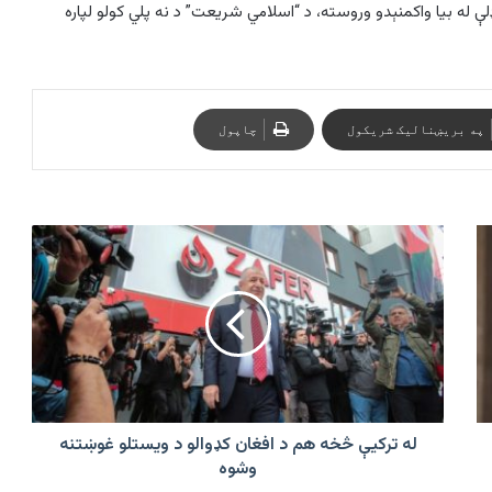
 له بیا واکمنېدو وروسته، د “اسلامي شریعت” د نه پلي کولو لپاره
په بریښنالیک شریکول
چاپول
له
ترکیې
څخه
هم
د
افغان
کډوالو
د
ویستلو
غوښتنه
له ترکیې څخه هم د افغان کډوالو د ویستلو غوښتنه
وشوه
وشوه