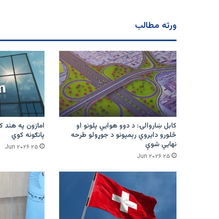
ورته مطالب
کابل ښاروالۍ: د دوو هوايي پلونو او
څلورو دایروي رېمپونو د جوړولو طرحه
پانګونه کوي
نهایي شوې
۲۵ Jun ۲۰۲۶
۲۵ Jun ۲۰۲۶