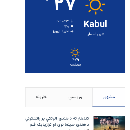
۲۷
Kabul
۲۷º - ۲۱º
۱۱%
۱.۵۳ km/h
شین اسمان
۲۹
℃
پنجشنبه
مشهور
وروستي
نظرونه
کندهار ته د هندۍ الوتکې پر راتښتونې
د هندۍ سینما نوی او تراژيديک فلم!