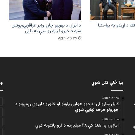
ګ د اړیکو په پراختیا
د ایران د بهرنیو چارو وزیر عراقچي،پوتین
سره د خبرو لپاره روسیې ته تللی
۲۷ Apr ۲۰۲۶
بیا ځلې کتل شوي
ور
۲۵ Jun ۲۰۲۶
کابل ښاروالۍ: د دوو هوايي پلونو او څلورو دایروي رېمپونو د
جوړولو طرحه نهایي شوې
۲۵ Jun ۲۰۲۶
ې
امازون په هند کې ۴۸ میلیارده ډالرو پانګونه کوي