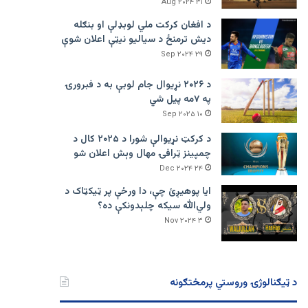
۳۱ Aug ۲۰۲۴
د افغان کرکت ملي لوبډلې او بنګله
دیش ترمنځ د سیالیو نیټې اعلان شوې
۲۹ Sep ۲۰۲۴
د ۲۰۲۶ نړیوال جام لوبې به د فبرورۍ
په ۷مه پیل شي
۱۰ Sep ۲۰۲۵
د کرکټ نړیوالې شورا د ۲۰۲۵ کال د
چمپینز ټرافۍ مهال وېش اعلان شو
۲۴ Dec ۲۰۲۴
ایا پوهیږئ چې، دا ورځې پر ټيکټاک د
ولي‌الله سیکه چلېدونکې ده؟
۳ Nov ۲۰۲۴
د ټیګنالوژۍ وروستي پرمختګونه