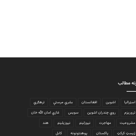
ته مطالب
اسټرالیا
اشوین
افغانستان
بشري مرستې
ترهګري
تروریزم
روي چندران اشوین
سویس
غازي امان الله خان
مشروعیت
مهاجرت
نیوزلینډ
نیوزیلینډ
هند
ټیسټ کرکټ
پاکستان
پوهنتونونه
کابل