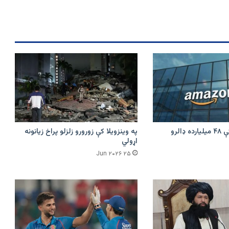
امازون په هند کې ۴۸ میلیارده ډالرو
په وینزویلا کې زورورو زلزلو پراخ زیانونه
اړولي
۲۵ Jun ۲۰۲۶