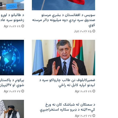
سویس د افغانستان د بشري مرستو
د طالبانو د لوړو 
صندوق سره نږدې دوه میلیونه ډالر مرسته
زخمونو سره عادت
کوي
۲۸ Apr ۲۰۲۶
۲۵ Jun ۲۰۲۶
ضمیرکابلوف نن طالب چارواکو سره د
لیدنو لپاره کابل ته راځي
شوي او ۴۷ټپیان دي
۲۷ Apr ۲۰۲۶
۲۸ Apr ۲۰۲۶
د سمنګان له شباشک کان نه ورځ
کې۲۰۰ټنه د ډبرو سکاره استخراجېږي
۲۷ Apr ۲۰۲۶