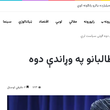
و زلزلو پراخ زیانونه اړولي
ونه
راپورونه
مقالې
لوبې
اقتصاد
ټیکنالوژي
سينما
ندې دوه ګونی سیاست لري
البانو په وړاندې دوه
۱۲۳
۲ دقیقي لوستل