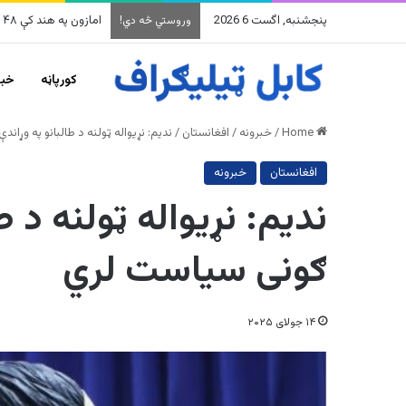
پنجشنبه, اگست 6 2026
په وینزویلا کې زورور
وروستي څه دي!
کورپاڼه
خبر
Home
/
خبرونه
/
افغانستان
/
ندیم: نړیواله ټولنه د طالبانو په وړا
افغانستان
خبرونه
ندیم: نړیواله ټولنه د ط
ګونی سیاست لري
۱۴ جولای ۲۰۲۵