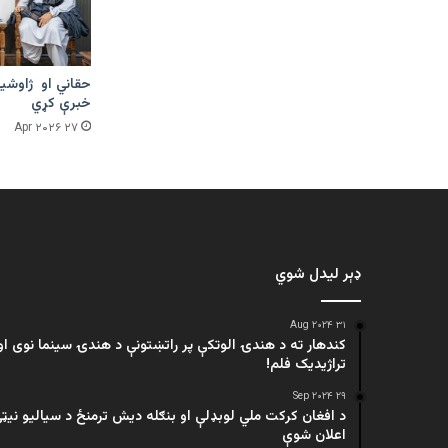
حقاني او ژاوشین
خبرې کړي
۲۷ Apr ۲۰۲۶
ډېر لیدل شوي
۳۱ Aug ۲۰۲۴
کندهار ته د هندۍ الوتکې پر راتښتونې د هندۍ سینما نوی او
تراژيديک فلم!
۲۹ Sep ۲۰۲۴
د افغان کرکت ملي لوبډلې او بنګله دیش ترمنځ د سیالیو نیټ
اعلان شوې