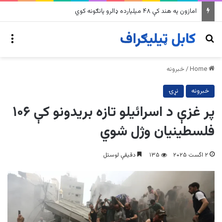
په وینزویلا کې زورورو زلزلو پراخ زیانونه اړولي
nu
Search for
Home
/
خبرونه
خبرونه
نړۍ
پر غزې د اسرائیلو تازه بریدونو کې ۱۰۶
فلسطینیان وژل شوي
۲ اگست ۲۰۲۵
۱۳۵
دقیقې لوستل