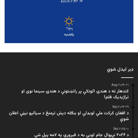
۲.۴۳ km/h
۳۱
℃
یکشنبه
ډېر لیدل شوي
۳۱ Aug ۲۰۲۴
کندهار ته د هندۍ الوتکې پر راتښتونې د هندۍ سینما نوی او
تراژيديک فلم!
۲۹ Sep ۲۰۲۴
د افغان کرکت ملي لوبډلې او بنګله دیش ترمنځ د سیالیو نیټې اعلان
شوې
۱۰ Sep ۲۰۲۵
د ۲۰۲۶ نړیوال جام لوبې به د فبرورۍ په ۷مه پیل شي