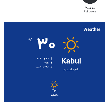
۲۰،۰۰۰
Followers
Weather
۳۰
℃
Kabul
۳۰º - ۲۳º
۱۹%
۲.۴۳ km/h
شین اسمان
۳۱
℃
یکشنبه