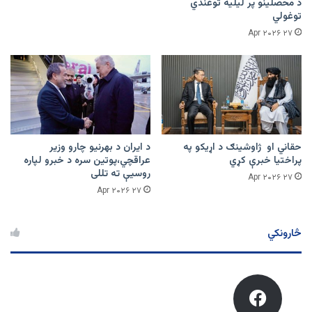
د محصلینو پر لیلیه توغندي
توغولي
۲۷ Apr ۲۰۲۶
حقاني او ژاوشینګ د اړیکو په
د ایران د بهرنیو چارو وزیر
پراختیا خبرې کړي
عراقچي،پوتین سره د خبرو لپاره
روسیې ته تللی
۲۷ Apr ۲۰۲۶
۲۷ Apr ۲۰۲۶
څارونکي