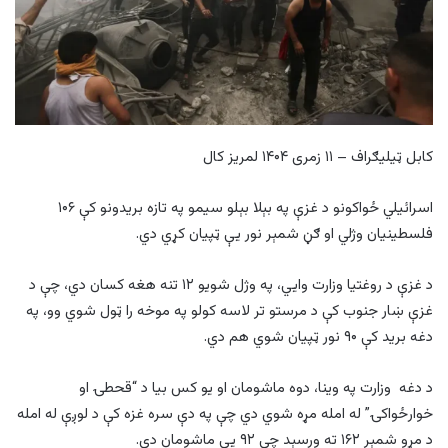
کابل ټیلیګراف – ۱۱ زمری ۱۴۰۴ لمریز کال
اسرائیلي ځواکونو د غزې په بېلا بېلو سیمو په تازه بریدونو کې ۱۰۶
فلسطینیان وژلي او ګڼ شمېر نور یې ټپیان کړي دي.
د غزې د روغتیا وزارت وایي، په وژل شویو ۱۲ تنه هغه کسان دي، چې د
غزې ښار جنوب کې د مرستو تر لاسه کولو په موخه را ټول شوي وو، په
دغه برید کې ۹۰ نور ټپیان شوي هم دي.
د دغه وزارت په وینا، دوه ماشومان او یو کس بیا د “قحطۍ او
خوارځواکۍ” له امله مړه شوي دي چې په دې سره غزه کې د لوږې له امله
د مړو شمېر ۱۶۲ ته ورسېد چې ۹۲ یې ماشومان دي.