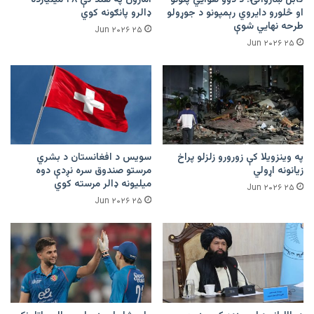
او څلورو دایروي رېمپونو د جوړولو
ډالرو پانګونه کوي
طرحه نهایي شوې
۲۵ Jun ۲۰۲۶
۲۵ Jun ۲۰۲۶
په وینزویلا کې زورورو زلزلو پراخ
سویس د افغانستان د بشري
زیانونه اړولي
مرستو صندوق سره نږدې دوه
میلیونه ډالر مرسته کوي
۲۵ Jun ۲۰۲۶
۲۵ Jun ۲۰۲۶