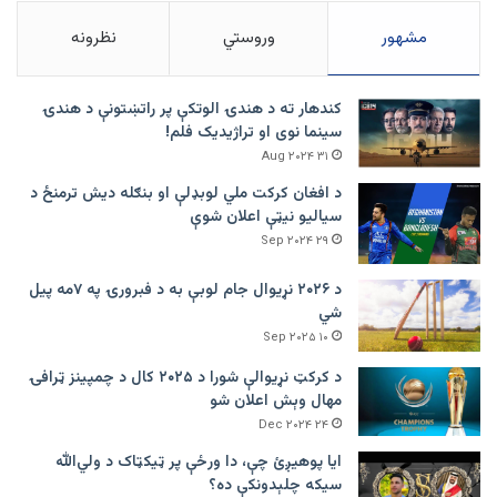
مشهور
وروستي
نظرونه
کندهار ته د هندۍ الوتکې پر راتښتونې د هندۍ
سینما نوی او تراژيديک فلم!
۳۱ Aug ۲۰۲۴
د افغان کرکت ملي لوبډلې او بنګله دیش ترمنځ د
سیالیو نیټې اعلان شوې
۲۹ Sep ۲۰۲۴
د ۲۰۲۶ نړیوال جام لوبې به د فبرورۍ په ۷مه پیل
شي
۱۰ Sep ۲۰۲۵
د کرکټ نړیوالې شورا د ۲۰۲۵ کال د چمپینز ټرافۍ
مهال وېش اعلان شو
۲۴ Dec ۲۰۲۴
ایا پوهیږئ چې، دا ورځې پر ټيکټاک د ولي‌الله
سیکه چلېدونکې ده؟