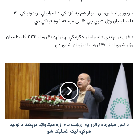
د راپور پر اساس، نن سهار هم په غزه کې د اسراییلي بریدونو کې ۲۱
فلسطینیان وژل شوي چې ۱۲ یې مرسته غوښتونکي دي.
د غزې پر وړاندې د اسراییل جګړه کې لږ تر لږه ۶۰ زره او ۳۳۲ فلسطینیان
وژل شوي او تر ۱۴۷ زره زیات ټپیان شوي دي.
د
لس
میلیارده
ډالرو
په
ارزښت
د
۱۰
زره
میګاواټه
د لس میلیارده ډالرو په ارزښت د ۱۰ زره میګاواټه برېشنا د تولید
برېشنا
هوکړه لیک لاسلیک شو
د