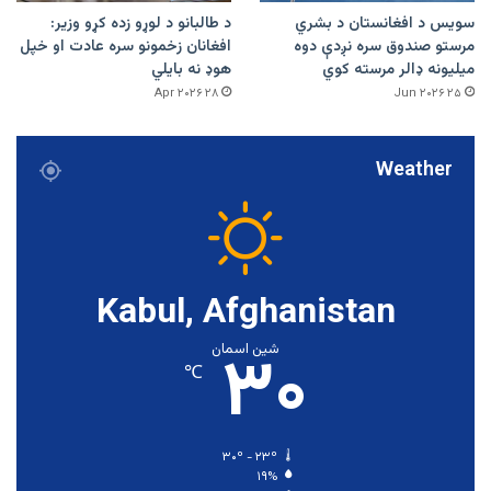
سویس د افغانستان د بشري
د طالبانو د لوړو زده کړو وزیر:
مرستو صندوق سره نږدې دوه
افغانان زخمونو سره عادت او خپل
میلیونه ډالر مرسته کوي
هوډ نه بایلي
۲۸ Apr ۲۰۲۶
۲۵ Jun ۲۰۲۶
Weather
Kabul, Afghanistan
۳۰
شین اسمان
℃
۳۰º - ۲۳º
۱۹%