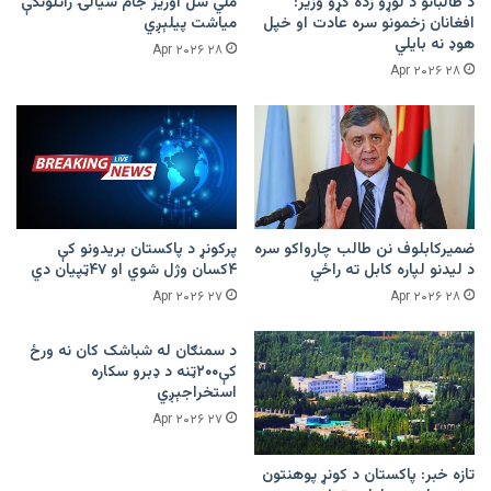
د طالبانو د لوړو زده کړو وزیر:
ملي شل اوریز جام سیالۍ راتلونکې
افغانان زخمونو سره عادت او خپل
میاشت پیلېږي
هوډ نه بایلي
۲۸ Apr ۲۰۲۶
۲۸ Apr ۲۰۲۶
ضمیرکابلوف نن طالب چارواکو سره
پرکونړ د پاکستان بریدونو کې
د لیدنو لپاره کابل ته راځي
۴کسان وژل شوي او ۴۷ټپیان دي
۲۷ Apr ۲۰۲۶
۲۸ Apr ۲۰۲۶
د سمنګان له شباشک کان نه ورځ
کې۲۰۰ټنه د ډبرو سکاره
استخراجېږي
۲۷ Apr ۲۰۲۶
تازه خبر: پاکستان د کونړ پوهنتون