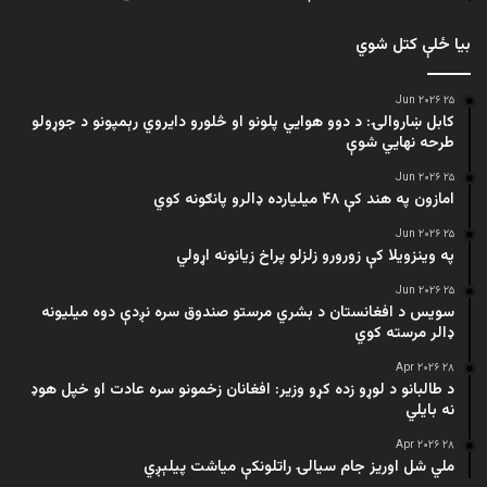
بیا ځلې کتل شوي
۲۵ Jun ۲۰۲۶
کابل ښاروالۍ: د دوو هوايي پلونو او څلورو دایروي رېمپونو د جوړولو
طرحه نهایي شوې
۲۵ Jun ۲۰۲۶
امازون په هند کې ۴۸ میلیارده ډالرو پانګونه کوي
۲۵ Jun ۲۰۲۶
په وینزویلا کې زورورو زلزلو پراخ زیانونه اړولي
۲۵ Jun ۲۰۲۶
سویس د افغانستان د بشري مرستو صندوق سره نږدې دوه میلیونه
ډالر مرسته کوي
۲۸ Apr ۲۰۲۶
د طالبانو د لوړو زده کړو وزیر: افغانان زخمونو سره عادت او خپل هوډ
نه بایلي
۲۸ Apr ۲۰۲۶
ملي شل اوریز جام سیالۍ راتلونکې میاشت پیلېږي