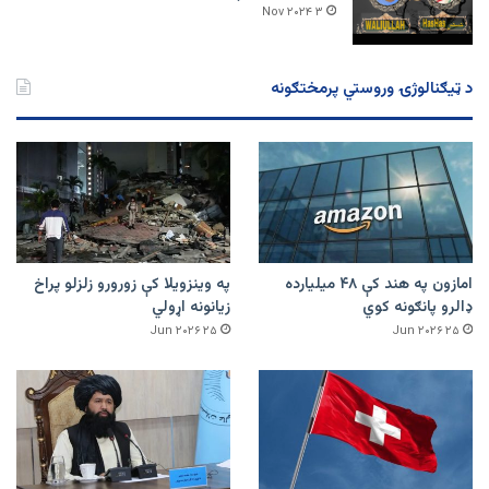
۳ Nov ۲۰۲۴
د ټیګنالوژۍ وروستي پرمختګونه
امازون په هند کې ۴۸ میلیارده
په وینزویلا کې زورورو زلزلو پراخ
ډالرو پانګونه کوي
زیانونه اړولي
۲۵ Jun ۲۰۲۶
۲۵ Jun ۲۰۲۶