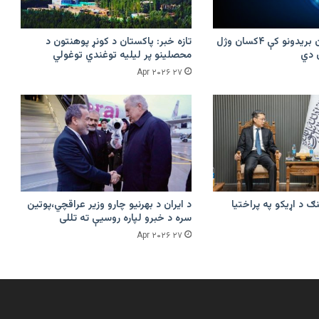
پرکونړ د پاکستان بریدونو کې ۴کسان وژل
تازه خبر: پاکستان د کونړ پوهنتون د
محصلینو پر لیلیه توغندي توغولي
۲۷ Apr ۲۰۲۶
ګ د اړیکو په پراختیا
د ایران د بهرنیو چارو وزیر عراقچي،پوتین
سره د خبرو لپاره روسیې ته تللی
۲۷ Apr ۲۰۲۶