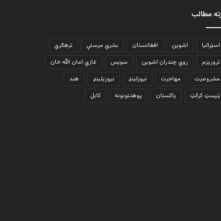
ته مطالب
اسټرالیا
اشوین
افغانستان
بشري مرستې
ترهګري
تروریزم
روي چندران اشوین
سویس
غازي امان الله خان
مشروعیت
مهاجرت
نیوزلینډ
نیوزیلینډ
هند
ټیسټ کرکټ
پاکستان
پوهنتونونه
کابل