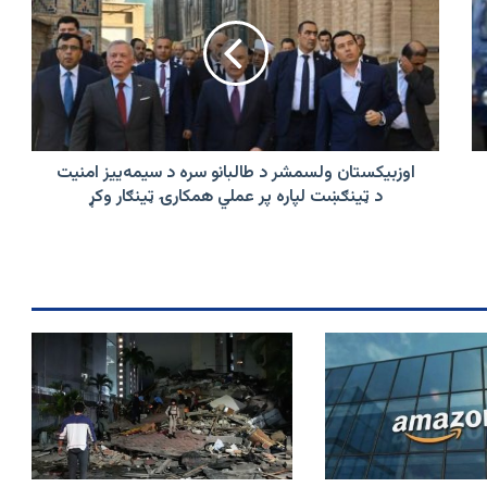
د
طالبانو
سره
د
سیمه‌ییز
امنیت
د
ټینګښت
اوزبیکستان ولسمشر د طالبانو سره د سیمه‌ییز امنیت
لپاره
د ټینګښت لپاره پر عملي همکارۍ ټینګار وکړ
پر
عملي
همکارۍ
ټینګار
وکړ