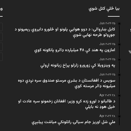
بیا ځلې کتل شوي
ور
۲۵ Jun ۲۰۲۶
کابل ښاروالۍ: د دوو هوايي پلونو او څلورو دایروي رېمپونو د
جوړولو طرحه نهایي شوې
۲۵ Jun ۲۰۲۶
ې
امازون په هند کې ۴۸ میلیارده ډالرو پانګونه کوي
۲۵ Jun ۲۰۲۶
په وینزویلا کې زورورو زلزلو پراخ زیانونه اړولي
۲۵ Jun ۲۰۲۶
سویس د افغانستان د بشري مرستو صندوق سره نږدې دوه
میلیونه ډالر مرسته کوي
۲۸ Apr ۲۰۲۶
د طالبانو د لوړو زده کړو وزیر: افغانان زخمونو سره عادت او
خپل هوډ نه بایلي
۲۸ Apr ۲۰۲۶
ملي شل اوریز جام سیالۍ راتلونکې میاشت پیلېږي