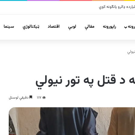
ونه
راپورونه
مقالې
لوبې
اقتصاد
ټیکنالوژي
سينما
نیولي
ه د قتل په تور نیولي
۱۱۷
دقیقې لوستل