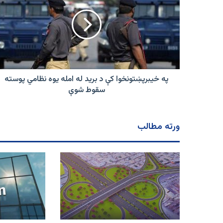
کې
د
برید
له
امله
یوه
نظامي
پوسته
په خیبرپښتونخوا کې د برید له امله یوه نظامي پوسته
سقوط
سقوط شوې
شوې
ورته مطالب