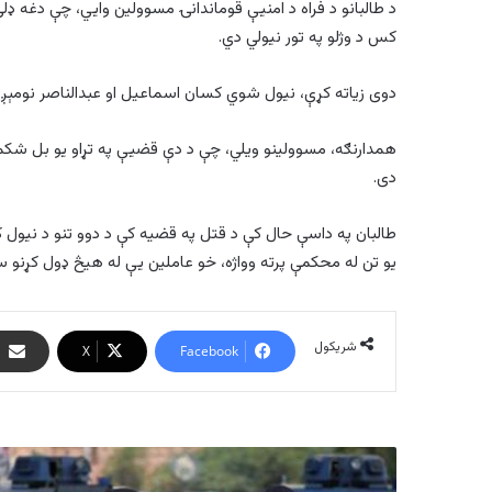
د طالبانو د فراه د امنیې قوماندانۍ مسوولین وايي، چې دغه ډلې 
کس د وژلو په تور نیولي دي.
دوی زیاته کړې، نیول شوي کسان اسماعیل او عبدالناصر نومېږي
همدارنګه، مسوولینو ویلي، چې د دې قضيې په تړاو یو بل شک
دی.
طالبان په داسې حال کې د قتل په قضیه کې د دوو تنو د نیول 
یو تن له محکمې پرته وواژه، خو عاملین یې له هیڅ ډول کړنو 
شریکول
X
Facebook
په
خیبرپښتونخوا