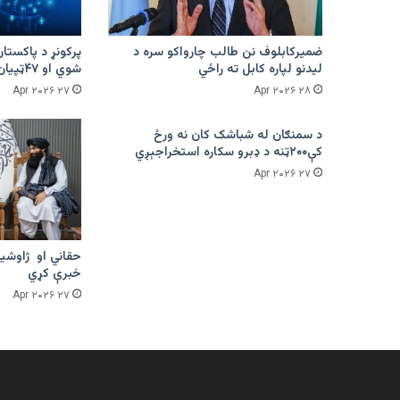
ضمیرکابلوف نن طالب چارواکو سره د
لیدنو لپاره کابل ته راځي
شوي او ۴۷ټپیان دي
۲۷ Apr ۲۰۲۶
۲۸ Apr ۲۰۲۶
د سمنګان له شباشک کان نه ورځ
کې۲۰۰ټنه د ډبرو سکاره استخراجېږي
۲۷ Apr ۲۰۲۶
حقاني او ژاوشین
خبرې کړي
۲۷ Apr ۲۰۲۶