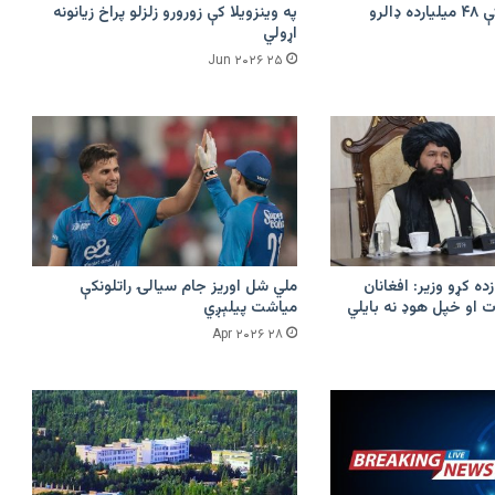
امازون په هند کې ۴۸ میلیارده ډالرو
په وینزویلا کې زورورو زلزلو پراخ زیانونه
اړولي
۲۵ Jun ۲۰۲۶
زده کړو وزیر: افغانان
ملي شل اوریز جام سیالۍ راتلونکې
 او خپل هوډ نه بایلي
میاشت پیلېږي
۲۸ Apr ۲۰۲۶