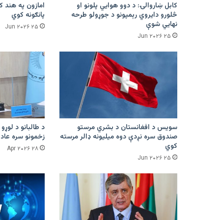
کابل ښاروالۍ: د دوو هوايي پلونو او
څلورو دایروي رېمپونو د جوړولو طرحه
پانګونه کوي
نهایي شوې
۲۵ Jun ۲۰۲۶
۲۵ Jun ۲۰۲۶
سویس د افغانستان د بشري مرستو
د طالبانو د لوړو 
صندوق سره نږدې دوه میلیونه ډالر مرسته
زخمونو سره عادت
کوي
۲۸ Apr ۲۰۲۶
۲۵ Jun ۲۰۲۶