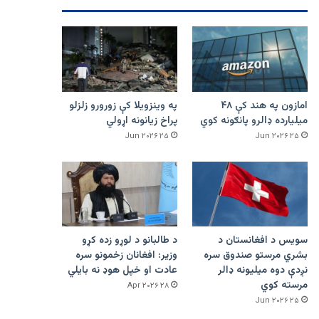
امازون په هند کې ۴۸
په وینزویلا کې زورورو زلزلو
میلیارده ډالرو پانګونه کوي
پراخ زیانونه اړولي
۲۵ Jun ۲۰۲۶
۲۵ Jun ۲۰۲۶
سویس د افغانستان د
د طالبانو د لوړو زده کړو
بشري مرستو صندوق سره
وزیر: افغانان زخمونو سره
نږدې دوه میلیونه ډالر
عادت او خپل هوډ نه بایلي
مرسته کوي
۲۸ Apr ۲۰۲۶
۲۵ Jun ۲۰۲۶