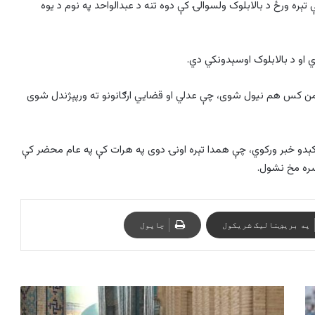
تېره ورځ د بالابلوک ولسوالۍ کې دوه تنه د عبدالواحد په نوم د یوه
 او د بالابلوک اوسېدونکي دي.
من کس هم نیول شوی، چې عدلي او قضایي ارګانونو ته ورپېژندل شوی
کېدو خبر ورکوي، چې همدا تېره اونۍ دوی په هرات کې په عام محضر کې
سره مخ نشول.
په بریښنالیک شریکول
چاپول
اوزبیکستان
ولسمشر