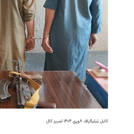
کابل ټیلیګراف ۸وږی ۱۴۰۴ لمریز کال