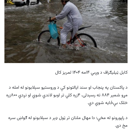
کابل ټیلیګراف د وږبي ۱۴مه ۱۴۰۴ لمریز کال
د پاکستان په پنجاب او سند ایالتونو کې د وروستیو سېلابونو له امله د
مړو شمېر ۸۸۴ ته رسېدلی، ۴زره کلي تر اوبو لاندې شوي او نږدې ۸۰۰زره
خلک بې‌ځایه شوي دي.
د راپورونو له مخې؛ دا مهال ملتان تر ټول ډېر د سېلابونو له ګواښ سره
مخ دی.