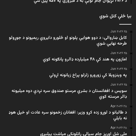
د ۲۰۲۶ نړیوال جام لوبې به د فبرورۍ په ۷مه پیل شي
بیا ځلې کتل شوي
۲۵ Jun ۲۰۲۶
کابل ښاروالۍ: د دوو هوايي پلونو او څلورو دایروي رېمپونو د جوړولو
طرحه نهایي شوې
۲۵ Jun ۲۰۲۶
امازون په هند کې ۴۸ میلیارده ډالرو پانګونه کوي
۲۵ Jun ۲۰۲۶
په وینزویلا کې زورورو زلزلو پراخ زیانونه اړولي
۲۵ Jun ۲۰۲۶
سویس د افغانستان د بشري مرستو صندوق سره نږدې دوه میلیونه
ډالر مرسته کوي
۲۸ Apr ۲۰۲۶
د طالبانو د لوړو زده کړو وزیر: افغانان زخمونو سره عادت او خپل هوډ
نه بایلي
۲۸ Apr ۲۰۲۶
ملي شل اوریز جام سیالۍ راتلونکې میاشت پیلېږي