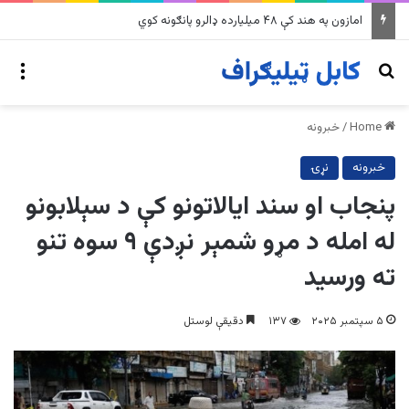
nu
Search for
Home
/
خبرونه
خبرونه
نړۍ
پنجاب او سند ایالاتونو کې د سېلابونو
له امله د مړو شمېر نږدې ۹ سوه تنو
ته ورسید
۵ سپتمبر ۲۰۲۵
۱۳۷
دقیقې لوستل