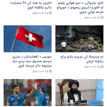
کابل ښاروالۍ: د دوو هوايي پلونو
امازون په هند کې ۴۸ میلیارده
او څلورو دایروي رېمپونو د جوړولو
ډالرو پانګونه کوي
طرحه نهایي شوې
۲۵ Jun ۲۰۲۶
۲۵ Jun ۲۰۲۶
په وینزویلا کې زورورو زلزلو پراخ
سویس د افغانستان د بشري
زیانونه اړولي
مرستو صندوق سره نږدې دوه
میلیونه ډالر مرسته کوي
۲۵ Jun ۲۰۲۶
۲۵ Jun ۲۰۲۶