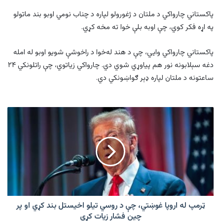
پاکستاني چارواکي د ملتان د ژغورولو لپاره د چناب نومي اوبو بند ماتولو
په اړه فکر کوي، چې اوبه بلې خوا ته مخه کړي.
پاکستاني چارواکي وايي، چې د هند له‌خوا د راخوشې شویو اوبو له امله
دغه سېلابونه نور هم پياوړي شوي دي. چارواکي زیاتوي، چې راتلونکي ۲۴
ساعتونه د ملتان لپاره ډېر ګواښونکي دي.
ټرمپ
له
اروپا
غوښتي،
چې
د
روسي
تیلو
اخیستل
بند
ټرمپ له اروپا غوښتي، چې د روسي تیلو اخیستل بند کړي او پر
کړي
چین فشار زیات کړي