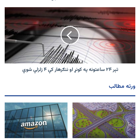
او
پر
تېر
چین
۲۴
فشار
ساعتونه
زیات
په
کړي
کونړ
او
ننګرهار
کې
۴
زلزلې
تېر ۲۴ ساعتونه په کونړ او ننګرهار کې ۴ زلزلې شوي
شوي
ورته مطالب