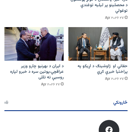
د محصلینو پر لیلیه توغندي
توغولي
۲۷ Apr ۲۰۲۶
حقاني او ژاوشینګ د اړیکو په
د ایران د بهرنیو چارو وزیر
پراختیا خبرې کړي
عراقچي،پوتین سره د خبرو لپاره
روسیې ته تللی
۲۷ Apr ۲۰۲۶
۲۷ Apr ۲۰۲۶
څارونکي