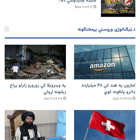
سیکه چلېدونکې ده؟
۳ Nov ۲۰۲۴
د ټیګنالوژۍ وروستي پرمختګونه
امازون په هند کې ۴۸ میلیارده
په وینزویلا کې زورورو زلزلو پراخ
ډالرو پانګونه کوي
زیانونه اړولي
۲۵ Jun ۲۰۲۶
۲۵ Jun ۲۰۲۶