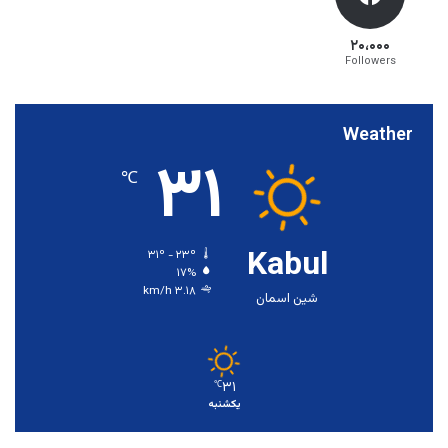
۲۰،۰۰۰
Followers
Weather
۳۱
℃
Kabul
۳۱º - ۲۳º
۱۷%
۳.۱۸ km/h
شین اسمان
۳۱
℃
یکشنبه