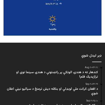
۳.۱۸ km/h
۳۱
℃
یکشنبه
ډېر لیدل شوي
۳۱ Aug ۲۰۲۴
کندهار ته د هندۍ الوتکې پر راتښتونې د هندۍ سینما نوی او
تراژيديک فلم!
۲۹ Sep ۲۰۲۴
د افغان کرکت ملي لوبډلې او بنګله دیش ترمنځ د سیالیو نیټې اعلان
شوې
۱۰ Sep ۲۰۲۵