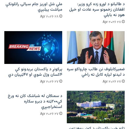
د طالبانو د لوړو زده کړو وزیر:
ملي شل اوریز جام سیالۍ راتلونکې
افغانان زخمونو سره عادت او خپل
میاشت پیلېږي
هوډ نه بایلي
۲۸ Apr ۲۰۲۶
۲۸ Apr ۲۰۲۶
ضمیرکابلوف نن طالب چارواکو سره
پرکونړ د پاکستان بریدونو کې
د لیدنو لپاره کابل ته راځي
۴کسان وژل شوي او ۴۷ټپیان دي
۲۷ Apr ۲۰۲۶
۲۸ Apr ۲۰۲۶
د سمنګان له شباشک کان نه ورځ
کې۲۰۰ټنه د ډبرو سکاره
استخراجېږي
۲۷ Apr ۲۰۲۶
تازه خبر: پاکستان د کونړ پوهنتون