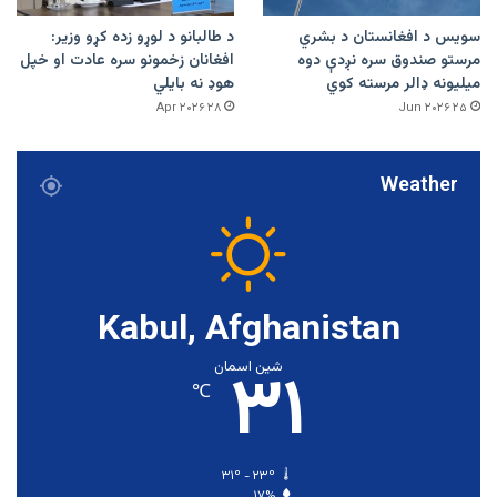
سویس د افغانستان د بشري
د طالبانو د لوړو زده کړو وزیر:
مرستو صندوق سره نږدې دوه
افغانان زخمونو سره عادت او خپل
میلیونه ډالر مرسته کوي
هوډ نه بایلي
۲۸ Apr ۲۰۲۶
۲۵ Jun ۲۰۲۶
Weather
Kabul, Afghanistan
۳۱
شین اسمان
℃
۳۱º - ۲۳º
۱۷%