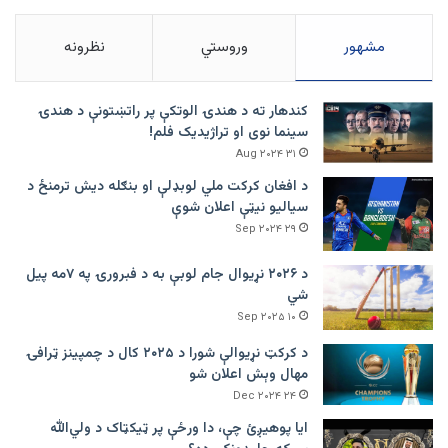
مشهور
وروستي
نظرونه
کندهار ته د هندۍ الوتکې پر راتښتونې د هندۍ
سینما نوی او تراژيديک فلم!
۳۱ Aug ۲۰۲۴
د افغان کرکت ملي لوبډلې او بنګله دیش ترمنځ د
سیالیو نیټې اعلان شوې
۲۹ Sep ۲۰۲۴
د ۲۰۲۶ نړیوال جام لوبې به د فبرورۍ په ۷مه پیل
شي
۱۰ Sep ۲۰۲۵
د کرکټ نړیوالې شورا د ۲۰۲۵ کال د چمپینز ټرافۍ
مهال وېش اعلان شو
۲۴ Dec ۲۰۲۴
ایا پوهیږئ چې، دا ورځې پر ټيکټاک د ولي‌الله