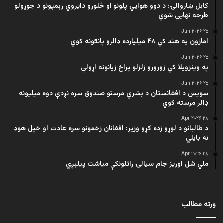
کابل ښاروالۍ: د دوو هوايي پلونو او څلورو دایروي رېمپونو د جوړولو
طرحه نهایي شوې
۲۵ Jun ۲۰۲۶
امازون په هند کې ۴۸ میلیارده ډالرو پانګونه کوي
۲۵ Jun ۲۰۲۶
په وینزویلا کې زورورو زلزلو پراخ زیانونه اړولي
۲۵ Jun ۲۰۲۶
سویس د افغانستان د بشري مرستو صندوق سره نږدې دوه میلیونه
ډالر مرسته کوي
۲۸ Apr ۲۰۲۶
د طالبانو د لوړو زده کړو وزیر: افغانان زخمونو سره عادت او خپل هوډ
نه بایلي
۲۸ Apr ۲۰۲۶
ملي شل اوریز جام سیالۍ راتلونکې میاشت پیلېږي
ورته مطالب