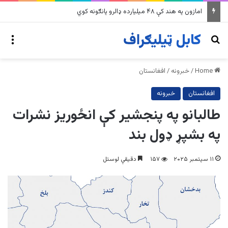
په وینزویلا کې زورورو زلزلو پراخ زیانونه اړولي
nu
Search for
Home
/
خبرونه
/
افغانستان
افغانستان
خبرونه
طالبانو په پنجشیر کې انځوریز نشرات
په بشپړ ډول بند
۱۱ سپتمبر ۲۰۲۵
۱۵۷
دقیقې لوستل