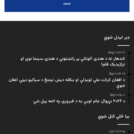
جمعه
ډېر لیدل شوي
۳۱ Aug ۲۰۲۴
کندهار ته د هندۍ الوتکې پر راتښتونې د هندۍ سینما نوی او
تراژيديک فلم!
۲۹ Sep ۲۰۲۴
د افغان کرکت ملي لوبډلې او بنګله دیش ترمنځ د سیالیو نیټې اعلان
شوې
۱۰ Sep ۲۰۲۵
د ۲۰۲۶ نړیوال جام لوبې به د فبرورۍ په ۷مه پیل شي
بیا ځلې کتل شوي
۲۵ Jun ۲۰۲۶