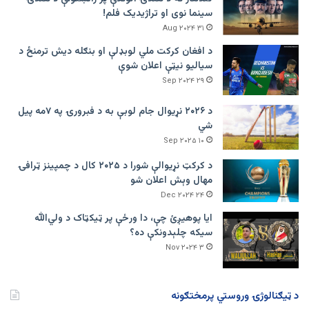
سینما نوی او تراژيديک فلم!
۳۱ Aug ۲۰۲۴
د افغان کرکت ملي لوبډلې او بنګله دیش ترمنځ د
سیالیو نیټې اعلان شوې
۲۹ Sep ۲۰۲۴
د ۲۰۲۶ نړیوال جام لوبې به د فبرورۍ په ۷مه پیل
شي
۱۰ Sep ۲۰۲۵
د کرکټ نړیوالې شورا د ۲۰۲۵ کال د چمپینز ټرافۍ
مهال وېش اعلان شو
۲۴ Dec ۲۰۲۴
ایا پوهیږئ چې، دا ورځې پر ټيکټاک د ولي‌الله
سیکه چلېدونکې ده؟
۳ Nov ۲۰۲۴
د ټیګنالوژۍ وروستي پرمختګونه