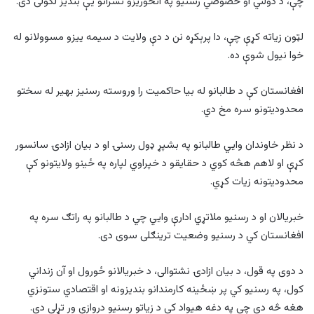
چې، د دولتي او خصوصي رسنیو په انځوریزو نشراتو یې بندیز لګولی دی.
لټون زیاته کړې چې، دا پرېکړه نن د دې ولایت د سیمه ییزو مسوولانو له
خوا نیول شوې ده.
افغانستان کې د طالبانو له بیا حاکمیت را وروسته رسنیز بهیر له سختو
محدودیتونو سره مخ دي.
د نظر خاوندان وایي طالبانو په بشپړ ډول رسنۍ او د بیان ازادۍ سانسور
کړې او لاهم هڅه کوي د حقایقو د خپراوي لپاره په ځینو ولایتونو کې
محدودیتونه زیات کړي.
خبریالان او د رسنیو ملاتړي ادارې وايي چي د طالبانو په راتګ سره په
افغانستان کي د رسنیو وضعیت ترینګلی سوی دی.
د دوی په قول، د بیان ازادۍ نشتوالی، د خبریالانو ځورول او آن زنداني
کول، په رسنیو کي پر ښځینه کارمندانو بندیزونه او اقتصادي ستونزي
هغه څه دي چي په دغه هیواد کي د زیاتو رسنیو دروازې ور تړلي دي.