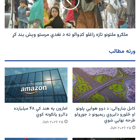
کډوالو
ته
د
نغدي
مرستو
وېش
ملګرو ملتونو تازه راغلو کډوالو ته د نغدي مرستو وېش بند کړ
بند
کړ
ورته مطالب
کابل ښاروالۍ: د دوو هوايي پلونو
امازون په هند کې ۴۸ میلیارده
او څلورو دایروي رېمپونو د جوړولو
ډالرو پانګونه کوي
طرحه نهایي شوې
۲۵ Jun ۲۰۲۶
۲۵ Jun ۲۰۲۶