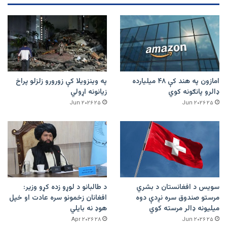
امازون په هند کې ۴۸ میلیارده
په وینزویلا کې زورورو زلزلو پراخ
ډالرو پانګونه کوي
زیانونه اړولي
۲۵ Jun ۲۰۲۶
۲۵ Jun ۲۰۲۶
سویس د افغانستان د بشري
د طالبانو د لوړو زده کړو وزیر:
مرستو صندوق سره نږدې دوه
افغانان زخمونو سره عادت او خپل
میلیونه ډالر مرسته کوي
هوډ نه بایلي
۲۸ Apr ۲۰۲۶
۲۵ Jun ۲۰۲۶