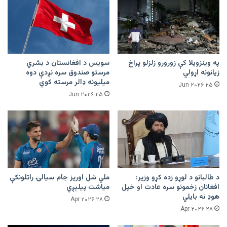
په وینزویلا کې زورورو زلزلو پراخ
سویس د افغانستان د بشري
زیانونه اړولي
مرستو صندوق سره نږدې دوه
میلیونه ډالر مرسته کوي
۲۵ Jun ۲۰۲۶
۲۵ Jun ۲۰۲۶
د طالبانو د لوړو زده کړو وزیر:
ملي شل اوریز جام سیالۍ راتلونکې
افغانان زخمونو سره عادت او خپل
میاشت پیلېږي
هوډ نه بایلي
۲۸ Apr ۲۰۲۶
۲۸ Apr ۲۰۲۶