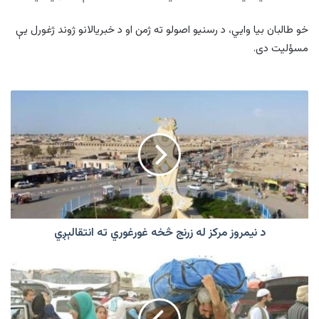
خو طالبان بیا وايي، د رسنیو اصولو ته ژمن او د خبریالانو ژوند ژغورل يې
مسؤلیت دی.
د
نیمروز
مرکز
له
زرنج
څخه
غورغوري
ته
انتقالېږي
د نیمروز مرکز له زرنج څخه غورغوري ته انتقالېږي
ملګرو
ملتونو
تازه
راغلو