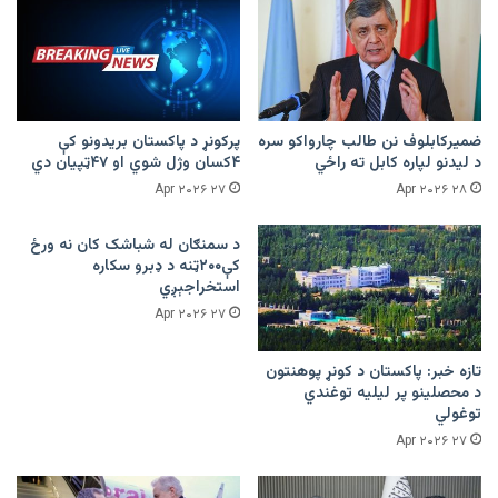
ضمیرکابلوف نن طالب چارواکو سره
پرکونړ د پاکستان بریدونو کې
د لیدنو لپاره کابل ته راځي
۴کسان وژل شوي او ۴۷ټپیان دي
۲۷ Apr ۲۰۲۶
۲۸ Apr ۲۰۲۶
د سمنګان له شباشک کان نه ورځ
کې۲۰۰ټنه د ډبرو سکاره
استخراجېږي
۲۷ Apr ۲۰۲۶
تازه خبر: پاکستان د کونړ پوهنتون
د محصلینو پر لیلیه توغندي
توغولي
۲۷ Apr ۲۰۲۶