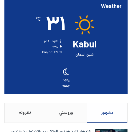
Weather
۳۱
℃
Kabul
۳۱º - ۲۲º
۱۲%
۲.۴۹ km/h
شین اسمان
۳۰
℃
جمعه
مشهور
وروستي
نظرونه
کندهار ته د هندۍ الوتکې پر راتښتونې د هندۍ