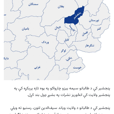
پنجشیر کې د طالبانو سیمه ییزو چارواکو په یوه تازه پرېکړه کې په
پنجشیر ولایت کې انځوریز نشرات په بشپړ ډول بند کړل.
‏پنجشیر کې د طالبانو د ولایت ویاند سیف‌الدین لتون، رسنیو ته ویلي