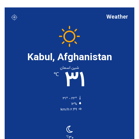
Weather
Kabul, Afghanistan
۳۱
شین اسمان
℃
۳۱º - ۲۲º
۱۲%
۲.۴۹ km/h
۳۰
℃