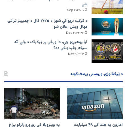
شي
۱۰ Sep ۲۰۲۵
د کرکټ نړیوالې شورا د ۲۰۲۵ کال د چمپینز ټرافۍ
مهال وېش اعلان شو
۲۴ Dec ۲۰۲۴
ایا پوهیږئ چې، دا ورځې پر ټيکټاک د ولي‌الله
سیکه چلېدونکې ده؟
۳ Nov ۲۰۲۴
د ټیګنالوژۍ وروستي پرمختګونه
امازون په هند کې ۴۸ میلیارده
په وینزویلا کې زورورو زلزلو پراخ