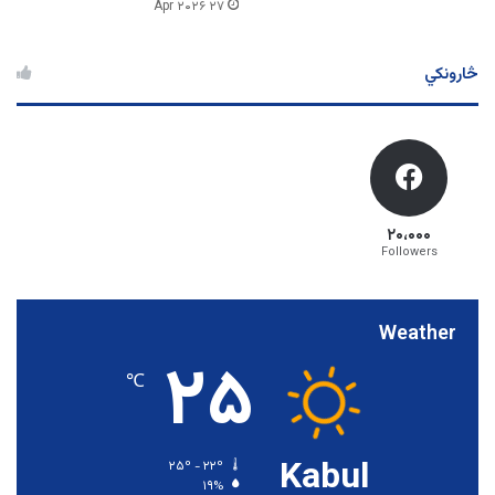
۲۷ Apr ۲۰۲۶
څارونکي
۲۰،۰۰۰
Followers
Weather
۲۵
℃
Kabul
۲۵º - ۲۲º
۱۹%