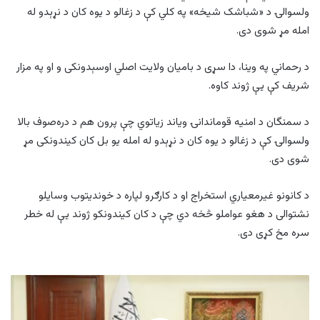
ولسوالۍ د «شباشک شیخه» په کلي کې د زغالو د یوه کان د نړېدو له
امله مړ شوی دی.
د رحماني په وینا، دا سړی د بامیان ولایت اصلي اوسېدونکی و او په مزار
شریف کې یې ژوند کاوه.
د سمنگان د امنیه قوماندانۍ ویاند زیاتوي چې پرون هم د دره‌صوف بالا
ولسوالۍ کې د زغالو د یوه کان د نړېدو له امله یو بل کان کیندونکی مړ
شوی دی.
د کانونو غیرمعیاري استخراج او د کارګرو لپاره د خوندیتوب وسایلو
نشتوالی د هغو عواملو څخه دي چې د کان کیندونکو ژوند یې له خطر
سره مخ کړی دی.
د
طالبانو
اقتصادي