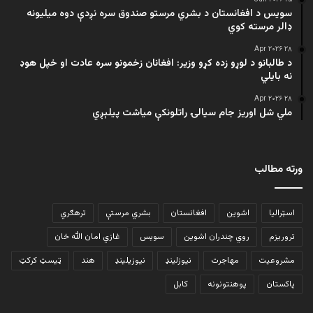
سویس د افغانستان د بشري مرستو صندوق سره نږدې دوه میلیونه
ډالر مرسته کوي
۲۸ Apr ۲۰۲۶
د طالبانو د لوړو زده کړو وزیر: افغانان زخمونو سره عادت او خپل هوډ
نه بایلي
۲۸ Apr ۲۰۲۶
ملي شل اوریز جام سیالۍ راتلونکې میاشت پیلېږي
ورته مطالب
اسټرالیا
اشوین
افغانستان
بشري مرستې
ترهګري
تروریزم
روي چندران اشوین
سویس
غازي امان الله خان
مشروعیت
مهاجرت
نیوزلینډ
نیوزیلینډ
هند
ټیسټ کرکټ
پاکستان
پوهنتونونه
کابل