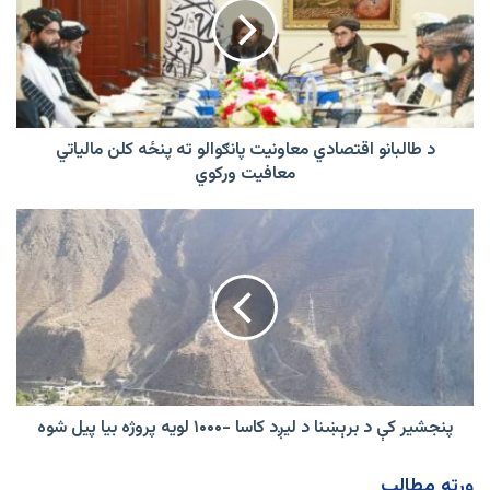
معاونیت
پانګوالو
ته
پنځه
کلن
مالیاتي
معافیت
د طالبانو اقتصادي معاونیت پانګوالو ته پنځه کلن مالیاتي
ورکوي
معافیت ورکوي
پنجشیر
کې
د
برېښنا
د
لیږد
کاسا
-۱۰۰۰
لویه
پروژه
پنجشیر کې د برېښنا د لیږد کاسا -۱۰۰۰ لویه پروژه بیا پیل شوه
بیا
پیل
ورته مطالب