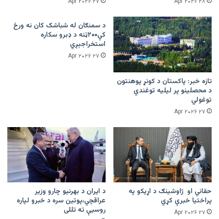
۲۷ Apr ۲۰۲۶
۲۸ Apr ۲۰۲۶
د سمنګان له شباشک کان نه ورځ
کې۲۰۰ټنه د ډبرو سکاره
استخراجېږي
۲۷ Apr ۲۰۲۶
تازه خبر: پاکستان د کونړ پوهنتون
د محصلینو پر لیلیه توغندي
توغولي
۲۷ Apr ۲۰۲۶
حقاني او ژاوشینګ د اړیکو په
د ایران د بهرنیو چارو وزیر
پراختیا خبرې کړي
عراقچي،پوتین سره د خبرو لپاره
روسیې ته تللی
۲۷ Apr ۲۰۲۶