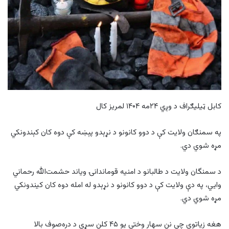
کابل ټیلیګراف د وږي ۲۴مه ۱۴۰۴ لمریز کال
په سمنګان ولایت کې د دوو کانونو د نړېدو پېښه کې دوه کان کېندونکي
مړه شوي دي.
د سمنگان ولایت د طالبانو د امنیه قوماندانۍ ویاند حشمت‌الله رحماني
وايي، په دې ولایت کې د دوو کانونو د نړېدو له امله دوه کان کیندونکي
مړه شوي دي.
هغه زیاتوي چې نن سهار وختي یو ۴۵ کلن سړی د دره‌صوف بالا