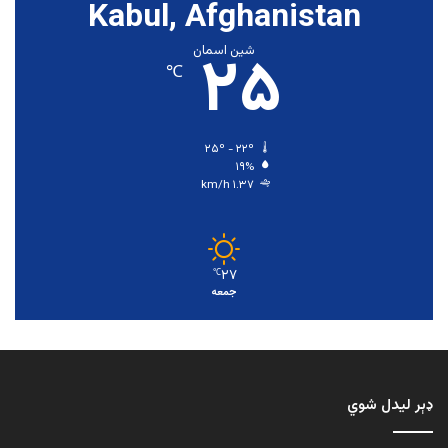
Kabul, Afghanistan
۲۵
شین اسمان
℃
۲۵º - ۲۲º
۱۹%
۱.۳۷ km/h
۲۷
℃
جمعه
ډېر لیدل شوي