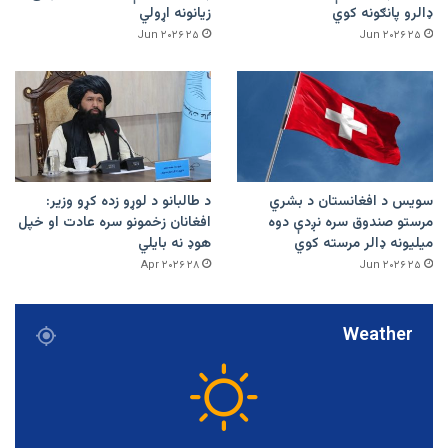
ډالرو پانګونه کوي
زیانونه اړولي
۲۵ Jun ۲۰۲۶
۲۵ Jun ۲۰۲۶
سویس د افغانستان د بشري
د طالبانو د لوړو زده کړو وزیر:
مرستو صندوق سره نږدې دوه
افغانان زخمونو سره عادت او خپل
میلیونه ډالر مرسته کوي
هوډ نه بایلي
۲۸ Apr ۲۰۲۶
۲۵ Jun ۲۰۲۶
Weather