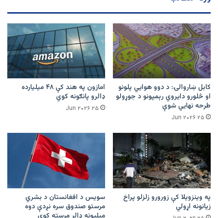
شوه
کابل ښاروالۍ: د دوو هوايي پلونو
امازون په هند کې ۴۸ میلیارده
او څلورو دایروي رېمپونو د جوړولو
ډالرو پانګونه کوي
طرحه نهایي شوې
۲۵ Jun ۲۰۲۶
۲۵ Jun ۲۰۲۶
په وینزویلا کې زورورو زلزلو پراخ
سویس د افغانستان د بشري
زیانونه اړولي
مرستو صندوق سره نږدې دوه
میلیونه ډالر مرسته کوي