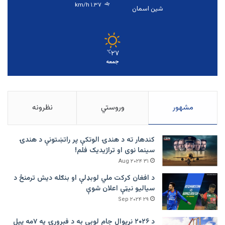
۱.۳۷ km/h
شین اسمان
۲۷
℃
جمعه
مشهور
وروستي
نظرونه
کندهار ته د هندۍ الوتکې پر راتښتونې د هندۍ
سینما نوی او تراژيديک فلم!
۳۱ Aug ۲۰۲۴
د افغان کرکت ملي لوبډلې او بنګله دیش ترمنځ د
سیالیو نیټې اعلان شوې
۲۹ Sep ۲۰۲۴
د ۲۰۲۶ نړیوال جام لوبې به د فبرورۍ په ۷مه پیل