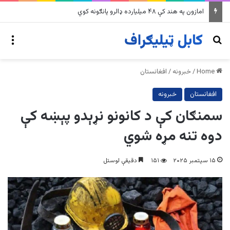
په وینزویلا کې زورورو زلزلو پراخ زیانونه اړولي
nu
Search for
Home
/
خبرونه
/
افغانستان
افغانستان
خبرونه
سمنګان کې د کانونو نړېدو پېښه کې
دوه تنه مړه شوي
۱۵ سپتمبر ۲۰۲۵
۱۵۱
دقیقې لوستل