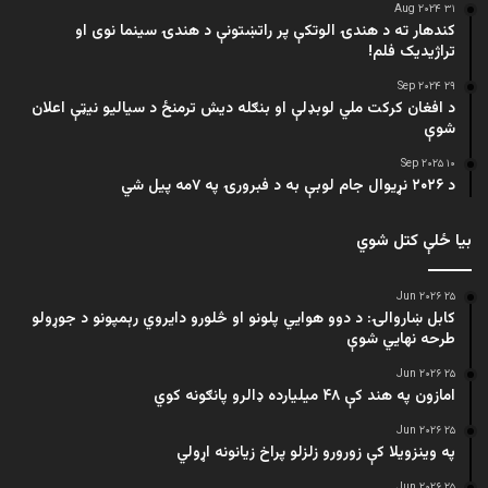
۳۱ Aug ۲۰۲۴
کندهار ته د هندۍ الوتکې پر راتښتونې د هندۍ سینما نوی او
تراژيديک فلم!
۲۹ Sep ۲۰۲۴
د افغان کرکت ملي لوبډلې او بنګله دیش ترمنځ د سیالیو نیټې اعلان
شوې
۱۰ Sep ۲۰۲۵
د ۲۰۲۶ نړیوال جام لوبې به د فبرورۍ په ۷مه پیل شي
بیا ځلې کتل شوي
۲۵ Jun ۲۰۲۶
کابل ښاروالۍ: د دوو هوايي پلونو او څلورو دایروي رېمپونو د جوړولو
طرحه نهایي شوې
۲۵ Jun ۲۰۲۶
امازون په هند کې ۴۸ میلیارده ډالرو پانګونه کوي
۲۵ Jun ۲۰۲۶
په وینزویلا کې زورورو زلزلو پراخ زیانونه اړولي
۲۵ Jun ۲۰۲۶