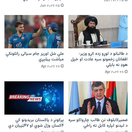
۲۵ Jun ۲۰۲۶
۲۵ Jun ۲۰۲۶
د طالبانو د لوړو زده کړو وزیر:
ملي شل اوریز جام سیالۍ راتلونکې
افغانان زخمونو سره عادت او خپل
میاشت پیلېږي
هوډ نه بایلي
۲۸ Apr ۲۰۲۶
۲۸ Apr ۲۰۲۶
ضمیرکابلوف نن طالب چارواکو سره
پرکونړ د پاکستان بریدونو کې
د لیدنو لپاره کابل ته راځي
۴کسان وژل شوي او ۴۷ټپیان دي