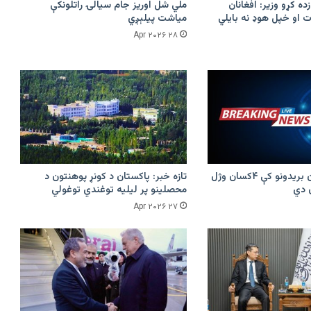
زده کړو وزیر: افغانان
ملي شل اوریز جام سیالۍ راتلونکې
 او خپل هوډ نه بایلي
میاشت پیلېږي
۲۸ Apr ۲۰۲۶
پرکونړ د پاکستان بریدونو کې ۴کسان وژل
تازه خبر: پاکستان د کونړ پوهنتون د
محصلینو پر لیلیه توغندي توغولي
۲۷ Apr ۲۰۲۶