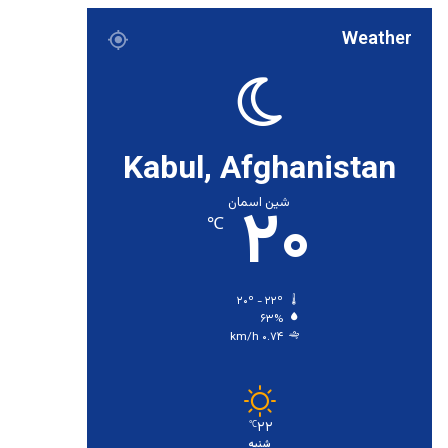
Weather
Kabul, Afghanistan
۲۰
شین اسمان
℃
۲۰º - ۲۲º
۶۳%
۰.۷۴ km/h
۲۲
℃
شنبه