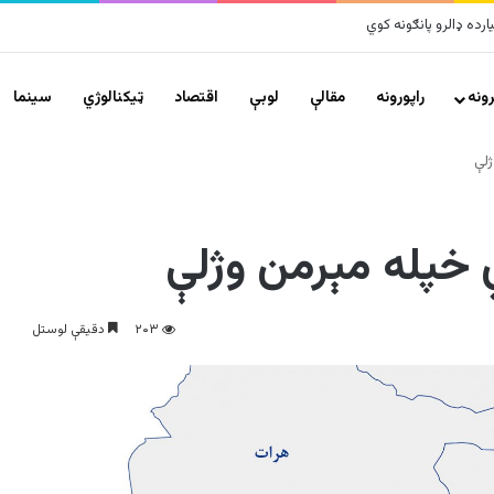
ونه
راپورونه
مقالې
لوبې
اقتصاد
ټیکنالوژي
سينما
ژلې
 خپله مېرمن وژلې
۲۰۳
دقیقې لوستل