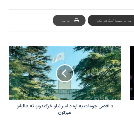
په بریښنالیک شریکول
چاپول
د
اقصی
جومات
په
اړه
د
اسرائیلو
څرګندونو
ته
طالبانو
د اقصی جومات په اړه د اسرائیلو څرګندونو ته طالبانو
غبرګون
غبرګون