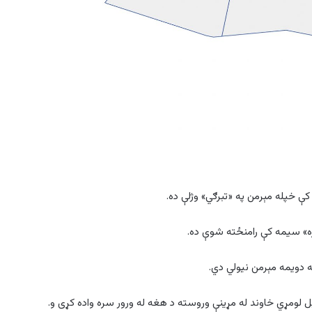
 خپله مېرمن په «تبرګي» وژلې ده.
ه دويمه مېرمن نیولي دي.
ومړي خاوند له مړینې وروسته د هغه له ورور سره واده کړی و.