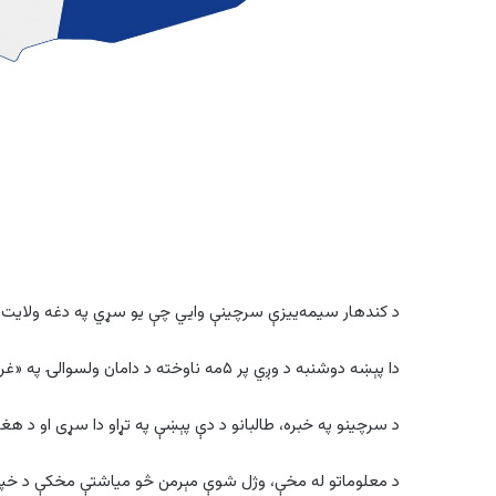
د کندهار سیمه‌ییزې سرچینې وايي چې یو سړي په دغه ولایت کې
دا پېښه دوشنبه د وږي پر ۵مه ناوخته د دامان ولسوالۍ په «غره» سیمه کې رامنځته شوې ده.
د سرچينو په خبره، طالبانو د دې پېښې په تړاو دا سړى او د هغ
د معلوماتو له مخې، وژل شوې مېرمن څو میاشتې مخکې د خپل ل