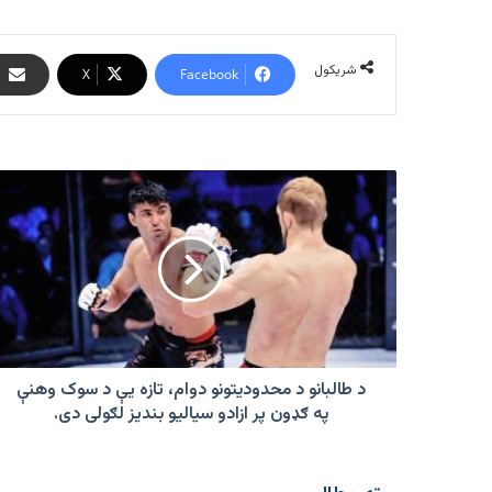
شریکول
X
Facebook
د
طالبانو
د
محدودیتونو
دوام،
تازه
یې
د
سوک
وهنې
د طالبانو د محدودیتونو دوام، تازه یې د سوک وهنې
په
په ګډون پر ازادو سیالیو بندیز لګولی دی.
ګډون
پر
ازادو