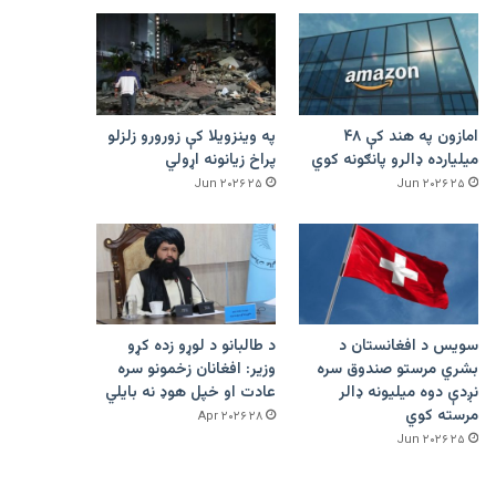
امازون په هند کې ۴۸
په وینزویلا کې زورورو زلزلو
میلیارده ډالرو پانګونه کوي
پراخ زیانونه اړولي
۲۵ Jun ۲۰۲۶
۲۵ Jun ۲۰۲۶
سویس د افغانستان د
د طالبانو د لوړو زده کړو
بشري مرستو صندوق سره
وزیر: افغانان زخمونو سره
نږدې دوه میلیونه ډالر
عادت او خپل هوډ نه بایلي
مرسته کوي
۲۸ Apr ۲۰۲۶
۲۵ Jun ۲۰۲۶