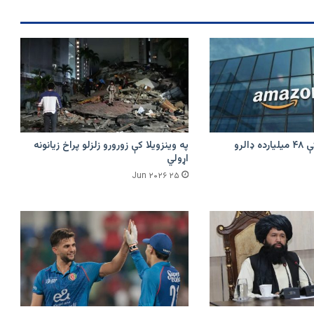
امازون په هند کې ۴۸ میلیارده ډالرو
په وینزویلا کې زورورو زلزلو پراخ زیانونه
اړولي
۲۵ Jun ۲۰۲۶