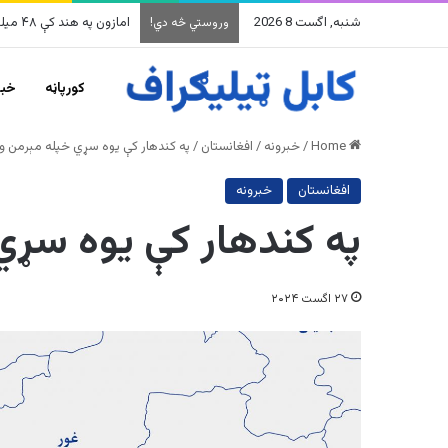
شنبه, اگست 8 2026
امازون په هند کې ۴۸ میلیارده ډالرو پانګونه کوي
وروستي څه دي!
کورپاڼه
خبر
Home
/
خبرونه
/
افغانستان
/
په کندهار کې یوه سړي خپله مېرمن و
افغانستان
خبرونه
په کندهار کې یوه سړي
۲۷ اگست ۲۰۲۴