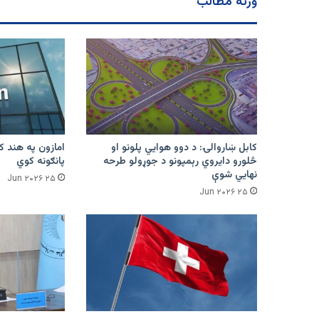
ورته مطالب
سیالیو
بندیز
لګولی
دی.
کابل ښاروالۍ: د دوو هوايي پلونو او
څلورو دایروي رېمپونو د جوړولو طرحه
پانګونه کوي
نهایي شوې
۲۵ Jun ۲۰۲۶
۲۵ Jun ۲۰۲۶