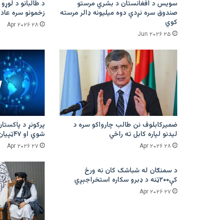
سویس د افغانستان د بشري مرستو
د طالبانو د لوړو 
صندوق سره نږدې دوه میلیونه ډالر مرسته
زخمونو سره عادت
کوي
۲۸ Apr ۲۰۲۶
۲۵ Jun ۲۰۲۶
ضمیرکابلوف نن طالب چارواکو سره د
لیدنو لپاره کابل ته راځي
شوي او ۴۷ټپیان دي
۲۷ Apr ۲۰۲۶
۲۸ Apr ۲۰۲۶
د سمنګان له شباشک کان نه ورځ
کې۲۰۰ټنه د ډبرو سکاره استخراجېږي
۲۷ Apr ۲۰۲۶