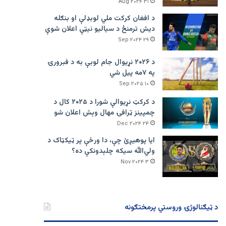
۳۱ Aug ۲۰۲۴
د افغان کرکت ملي لوبډلې او بنګله
دیش ترمنځ د سیالیو نیټې اعلان شوې
۲۹ Sep ۲۰۲۴
د ۲۰۲۶ نړیوال جام لوبې به د فبرورۍ
په ۷مه پیل شي
۱۰ Sep ۲۰۲۵
د کرکټ نړیوالې شورا د ۲۰۲۵ کال د
چمپینز ټرافۍ مهال وېش اعلان شو
۲۴ Dec ۲۰۲۴
ایا پوهیږئ چې، دا ورځې پر ټيکټاک د
ولي‌الله سیکه چلېدونکې ده؟
۳ Nov ۲۰۲۴
د ټیګنالوژۍ وروستي پرمختګونه