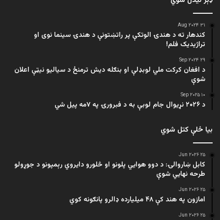
ډېر لیدل شوي
۳۱ Aug ۲۰۲۴
کندهار ته د هندۍ الوتکې پر راتښتونې د هندۍ سینما نوی او
تراژيديک فلم!
۲۹ Sep ۲۰۲۴
د افغان کرکت ملي لوبډلې او بنګله دیش ترمنځ د سیالیو نیټې اعلان
شوې
۱۰ Sep ۲۰۲۵
د ۲۰۲۶ نړیوال جام لوبې به د فبرورۍ په ۷مه پیل شي
بیا ځلې کتل شوي
۲۵ Jun ۲۰۲۶
کابل ښاروالۍ: د دوو هوايي پلونو او څلورو دایروي رېمپونو د جوړولو
طرحه نهایي شوې
۲۵ Jun ۲۰۲۶
امازون په هند کې ۴۸ میلیارده ډالرو پانګونه کوي
۲۵ Jun ۲۰۲۶