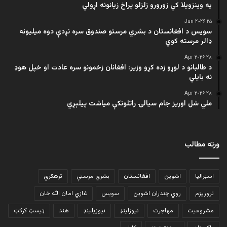
په وینزویلا کې زورورو زلزلو پراخ زیانونه اړولي
۲۵ Jun ۲۰۲۶
سویس د افغانستان د بشري مرستو صندوق سره نږدې دوه میلیونه
ډالر مرسته کوي
۲۸ Apr ۲۰۲۶
د طالبانو د لوړو زده کړو وزیر: افغانان زخمونو سره عادت او خپل هوډ
نه بایلي
۲۸ Apr ۲۰۲۶
ملي شل اوریز جام سیالۍ راتلونکې میاشت پیلېږي
ورته مطالب
اسټرالیا
اشوین
افغانستان
بشري مرستې
ترهګري
تروریزم
روي چندران اشوین
سویس
غازي امان الله خان
مشروعیت
مهاجرت
نیوزلینډ
نیوزیلینډ
هند
ټیسټ کرکټ