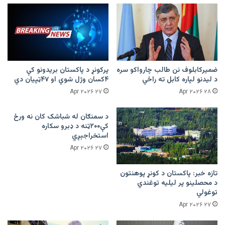
ضمیرکابلوف نن طالب چارواکو سره
پرکونړ د پاکستان بریدونو کې
د لیدنو لپاره کابل ته راځي
۴کسان وژل شوي او ۴۷ټپیان دي
۲۷ Apr ۲۰۲۶
۲۸ Apr ۲۰۲۶
د سمنګان له شباشک کان نه ورځ
کې۲۰۰ټنه د ډبرو سکاره
استخراجېږي
۲۷ Apr ۲۰۲۶
تازه خبر: پاکستان د کونړ پوهنتون
د محصلینو پر لیلیه توغندي
توغولي
۲۷ Apr ۲۰۲۶