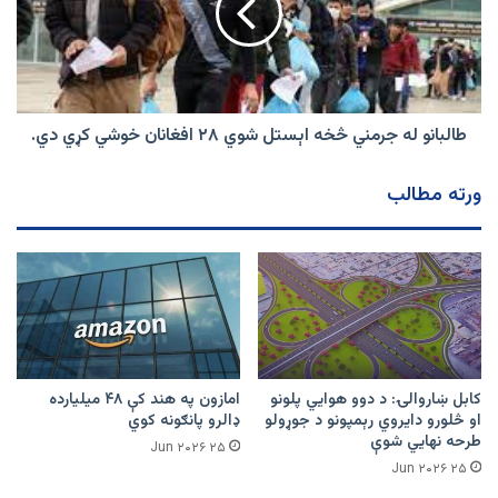
اېستل
شوي
۲۸
افغانان
خوشي
کړي
طالبانو له جرمني څخه اېستل شوي ۲۸ افغانان خوشي کړي دي.
دي.
ورته مطالب
کابل ښاروالۍ: د دوو هوايي پلونو
امازون په هند کې ۴۸ میلیارده
او څلورو دایروي رېمپونو د جوړولو
ډالرو پانګونه کوي
طرحه نهایي شوې
۲۵ Jun ۲۰۲۶
۲۵ Jun ۲۰۲۶