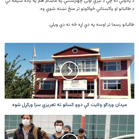
د یادونې ده چې د تېرې اونۍ چهارشنبې په ماښام هم په یاده سیمه کې
د طالبانو او پاکستاني ځواکونو تر منځ نښته شوې وه.
طالبانو رسما تر اوسه په دې اړه څه نه دي ویلي.
میدان
وردګو
ولایت
کې
دوو
کسانو
ته
تعریزي
سزا
ورکړل
میدان وردګو ولایت کې دوو کسانو ته تعریزي سزا ورکړل شوه
شوه
طالبانو
له
جرمني
څخه