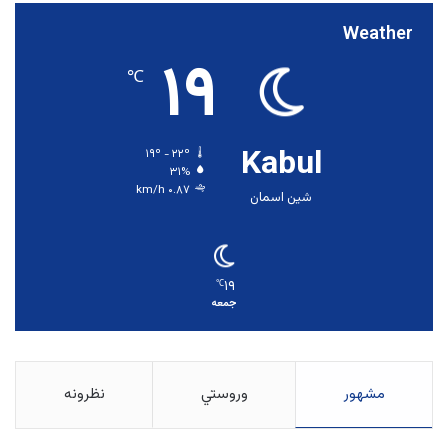
Weather
۱۹
℃
Kabul
۱۹º - ۲۲º
۳۱%
۰.۸۷ km/h
شین اسمان
۱۹
℃
جمعه
مشهور
وروستي
نظرونه