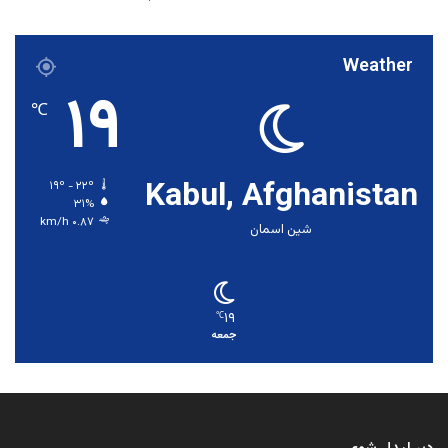
Weather
۱۹
℃
Kabul, Afghanistan
۱۹º - ۲۲º
۳۱%
۰.۸۷ km/h
شین اسمان
۱۹
℃
جمعه