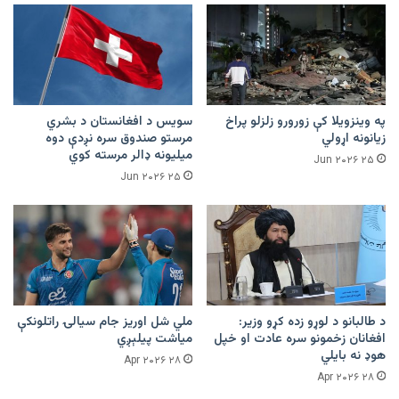
په وینزویلا کې زورورو زلزلو پراخ
سویس د افغانستان د بشري
زیانونه اړولي
مرستو صندوق سره نږدې دوه
میلیونه ډالر مرسته کوي
۲۵ Jun ۲۰۲۶
۲۵ Jun ۲۰۲۶
د طالبانو د لوړو زده کړو وزیر:
ملي شل اوریز جام سیالۍ راتلونکې
افغانان زخمونو سره عادت او خپل
میاشت پیلېږي
هوډ نه بایلي
۲۸ Apr ۲۰۲۶
۲۸ Apr ۲۰۲۶