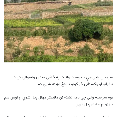
سرچېنې وایي چې د خوست ولایت په ځاځي میدان ولسوالۍ کې د
طالبانو او پاکستاني ځواکونو ترمنځ نښته شوې ده
یوه سرچېنه وایي چې دغه نښته نن مازدیګر مهال پيل شوې او اوس هم
د ډزو غږونه اورېدل کیږي.