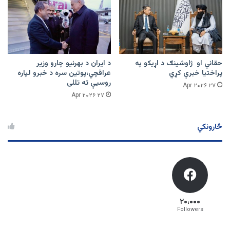
حقاني او ژاوشینګ د اړیکو په
د ایران د بهرنیو چارو وزیر
پراختیا خبرې کړي
عراقچي،پوتین سره د خبرو لپاره
روسیې ته تللی
۲۷ Apr ۲۰۲۶
۲۷ Apr ۲۰۲۶
څارونکي
۲۰،۰۰۰
Followers