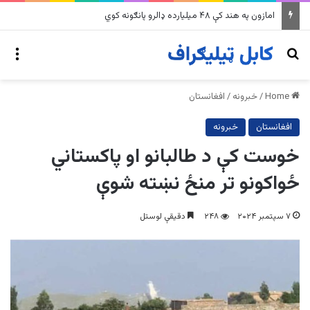
په وینزویلا کې زورورو زلزلو پراخ زیانونه اړولي
nu
Search for
Home
/
خبرونه
/
افغانستان
افغانستان
خبرونه
خوست کې د طالبانو او پاکستاني
ځواکونو تر منځ نښته شوې
۷ سپتمبر ۲۰۲۴
۲۴۸
دقیقې لوستل