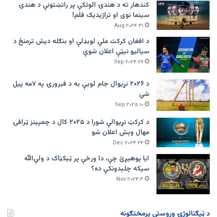
کندهار ته د هندۍ الوتکې پر راتښتونې د هندۍ
سینما نوی او تراژيديک فلم!
۳۱ Aug ۲۰۲۴
د افغان کرکت ملي لوبډلې او بنګله دیش ترمنځ د
سیالیو نیټې اعلان شوې
۲۹ Sep ۲۰۲۴
د ۲۰۲۶ نړیوال جام لوبې به د فبرورۍ په ۷مه پیل
شي
۱۰ Sep ۲۰۲۵
د کرکټ نړیوالې شورا د ۲۰۲۵ کال د چمپینز ټرافۍ
مهال وېش اعلان شو
۲۴ Dec ۲۰۲۴
ایا پوهیږئ چې، دا ورځې پر ټيکټاک د ولي‌الله
سیکه چلېدونکې ده؟
۳ Nov ۲۰۲۴
د ټیګنالوژۍ وروستي پرمختګونه