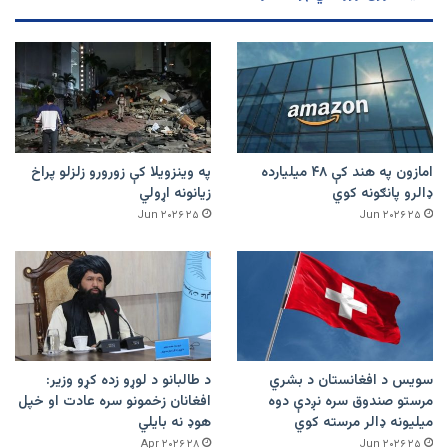
امازون په هند کې ۴۸ میلیارده
په وینزویلا کې زورورو زلزلو پراخ
ډالرو پانګونه کوي
زیانونه اړولي
۲۵ Jun ۲۰۲۶
۲۵ Jun ۲۰۲۶
سویس د افغانستان د بشري
د طالبانو د لوړو زده کړو وزیر:
مرستو صندوق سره نږدې دوه
افغانان زخمونو سره عادت او خپل
میلیونه ډالر مرسته کوي
هوډ نه بایلي
۲۸ Apr ۲۰۲۶
۲۵ Jun ۲۰۲۶