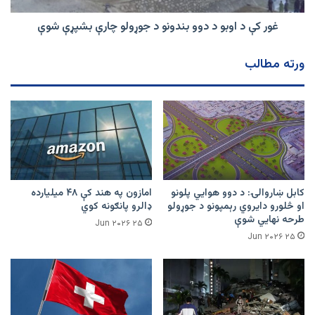
جوړولو
چارې
غور کې د اوبو د دوو بندونو د جوړولو چارې بشپړې شوې
بشپړې
شوې
ورته مطالب
کابل ښاروالۍ: د دوو هوايي پلونو
امازون په هند کې ۴۸ میلیارده
او څلورو دایروي رېمپونو د جوړولو
ډالرو پانګونه کوي
طرحه نهایي شوې
۲۵ Jun ۲۰۲۶
۲۵ Jun ۲۰۲۶