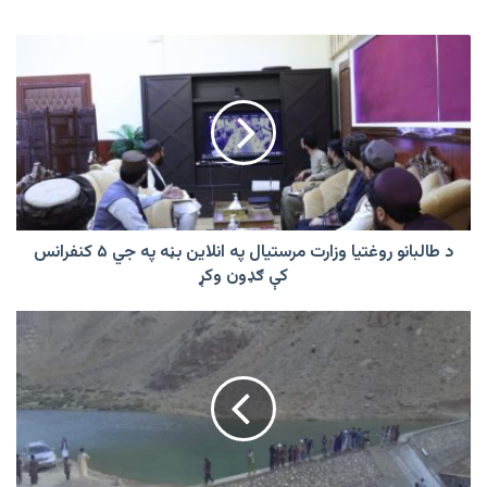
د
طالبانو
روغتیا
وزارت
مرستیال
په
انلاین
بڼه
په
جي
د طالبانو روغتیا وزارت مرستیال په انلاین بڼه په جي ۵ کنفرانس
۵
کې ګډون وکړ
کنفرانس
کې
غور
ګډون
کې
وکړ
د
اوبو
د
دوو
بندونو
د