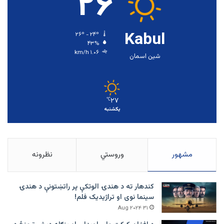
۲۶
Kabul
۲۶º - ۲۴º
۴۳%
۱.۰۶ km/h
شین اسمان
۲۷
℃
یکشنبه
مشهور
وروستي
نظرونه
کندهار ته د هندۍ الوتکې پر راتښتونې د هندۍ
سینما نوی او تراژيديک فلم!
۳۱ Aug ۲۰۲۴