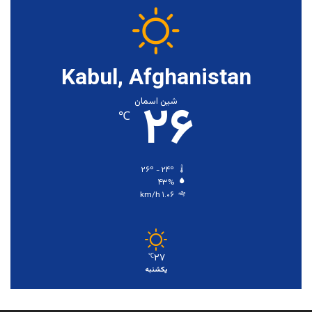
Kabul, Afghanistan
۲۶
شین اسمان
℃
۲۶º - ۲۴º
۴۳%
۱.۰۶ km/h
۲۷
℃
یکشنبه