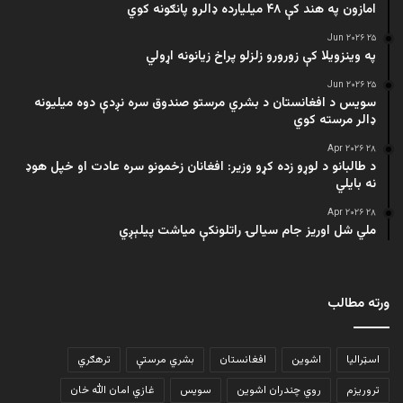
امازون په هند کې ۴۸ میلیارده ډالرو پانګونه کوي
۲۵ Jun ۲۰۲۶
په وینزویلا کې زورورو زلزلو پراخ زیانونه اړولي
۲۵ Jun ۲۰۲۶
سویس د افغانستان د بشري مرستو صندوق سره نږدې دوه میلیونه
ډالر مرسته کوي
۲۸ Apr ۲۰۲۶
د طالبانو د لوړو زده کړو وزیر: افغانان زخمونو سره عادت او خپل هوډ
نه بایلي
۲۸ Apr ۲۰۲۶
ملي شل اوریز جام سیالۍ راتلونکې میاشت پیلېږي
ورته مطالب
اسټرالیا
اشوین
افغانستان
بشري مرستې
ترهګري
تروریزم
روي چندران اشوین
سویس
غازي امان الله خان