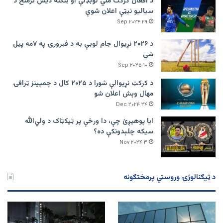
د افغان کرکت ملي لوبډلې او بنګله دیش ترمنځ د
سیالیو نیټې اعلان شوې
۲۹ Sep ۲۰۲۴
د ۲۰۲۶ نړیوال جام لوبې به د فبرورۍ په ۷مه پیل
شي
۱۰ Sep ۲۰۲۵
د کرکټ نړیوالې شورا د ۲۰۲۵ کال د چمپینز ټرافۍ
مهال وېش اعلان شو
۲۴ Dec ۲۰۲۴
ایا پوهیږئ چې، دا ورځې پر ټيکټاک د ولي‌الله
سیکه چلېدونکې ده؟
۳ Nov ۲۰۲۴
د ټیګنالوژۍ وروستي پرمختګونه