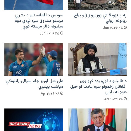
په وینزویلا کې زورورو زلزلو پراخ
سویس د افغانستان د بشري
زیانونه اړولي
مرستو صندوق سره نږدې دوه
میلیونه ډالر مرسته کوي
۲۵ Jun ۲۰۲۶
۲۵ Jun ۲۰۲۶
د طالبانو د لوړو زده کړو وزیر:
ملي شل اوریز جام سیالۍ راتلونکې
افغانان زخمونو سره عادت او خپل
میاشت پیلېږي
هوډ نه بایلي
۲۸ Apr ۲۰۲۶
۲۸ Apr ۲۰۲۶