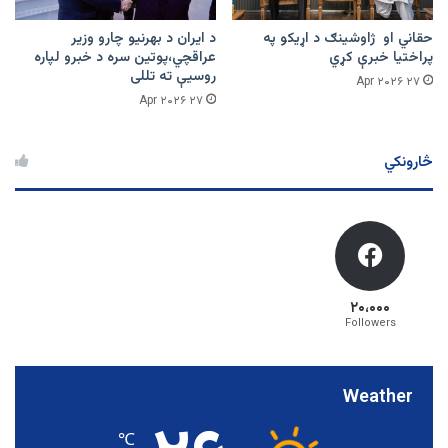
حقاني او ژاوشینګ د اړیکو په
د ایران د بهرنیو چارو وزیر
پراختیا خبرې کړي
عراقچي،پوتین سره د خبرو لپاره
روسیې ته تللی
۲۷ Apr ۲۰۲۶
۲۷ Apr ۲۰۲۶
څارونکي
۲۰،۰۰۰
Followers
Weather
℃