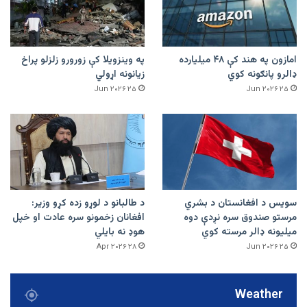
امازون په هند کې ۴۸ میلیارده
په وینزویلا کې زورورو زلزلو پراخ
ډالرو پانګونه کوي
زیانونه اړولي
۲۵ Jun ۲۰۲۶
۲۵ Jun ۲۰۲۶
سویس د افغانستان د بشري
د طالبانو د لوړو زده کړو وزیر:
مرستو صندوق سره نږدې دوه
افغانان زخمونو سره عادت او خپل
میلیونه ډالر مرسته کوي
هوډ نه بایلي
۲۸ Apr ۲۰۲۶
۲۵ Jun ۲۰۲۶
Weather