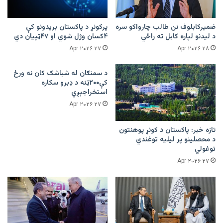
ضمیرکابلوف نن طالب چارواکو سره
پرکونړ د پاکستان بریدونو کې
د لیدنو لپاره کابل ته راځي
۴کسان وژل شوي او ۴۷ټپیان دي
۲۷ Apr ۲۰۲۶
۲۸ Apr ۲۰۲۶
د سمنګان له شباشک کان نه ورځ
کې۲۰۰ټنه د ډبرو سکاره
استخراجېږي
۲۷ Apr ۲۰۲۶
تازه خبر: پاکستان د کونړ پوهنتون
د محصلینو پر لیلیه توغندي
توغولي
۲۷ Apr ۲۰۲۶