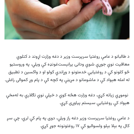
د طالبانو د عامې روغتیا سرپرست وزیر د دغه وزارت اړوند د کتلوي
معافیت نوې جوړې شوې ودانۍ پرانېست‌غونډه کې ویلي، په وروستیو
څو کلونو کې د روغتیایي خدمتونو د وړاندې کولو او د واکسین د تطبیق
له امله هېواد کې د ماشومانو د مړینې په کچه کې د پام وړ کموالی راغلی.
نوموړي زیاته کړې، دغه وزارت هڅه کوي د خپلې نوې تګلارې به له‌مخې
هېواد کې روغتیایي سیستم پیاوړی کړي.
د عامې روغتیا سرپرست وزیر دغه راز ویلي، دوی په پام کې لري، چې سږ
کال په بېلا بېلو ولسوالیو کې ۱۷ روغتونونه جوړ کړي.