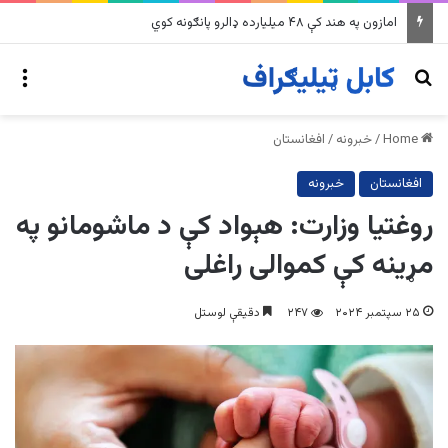
په وینزویلا کې زورورو زلزلو پراخ زیانونه اړولي
nu
Search for
Home
/
خبرونه
/
افغانستان
افغانستان
خبرونه
روغتیا وزارت: هېواد کې د ماشومانو په
مړینه کې کموالی راغلی
۲۵ سپتمبر ۲۰۲۴
۲۴۷
دقیقې لوستل