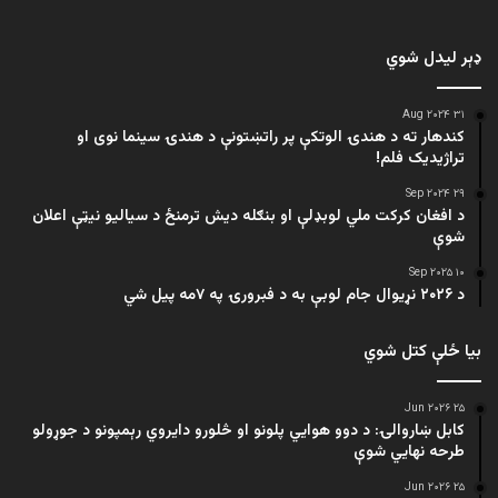
ډېر لیدل شوي
۳۱ Aug ۲۰۲۴
کندهار ته د هندۍ الوتکې پر راتښتونې د هندۍ سینما نوی او
تراژيديک فلم!
۲۹ Sep ۲۰۲۴
د افغان کرکت ملي لوبډلې او بنګله دیش ترمنځ د سیالیو نیټې اعلان
شوې
۱۰ Sep ۲۰۲۵
د ۲۰۲۶ نړیوال جام لوبې به د فبرورۍ په ۷مه پیل شي
بیا ځلې کتل شوي
۲۵ Jun ۲۰۲۶
کابل ښاروالۍ: د دوو هوايي پلونو او څلورو دایروي رېمپونو د جوړولو
طرحه نهایي شوې
۲۵ Jun ۲۰۲۶