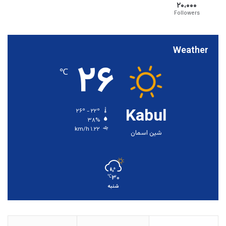
۲۰،۰۰۰
Followers
Weather
۲۶
℃
Kabul
۲۶º - ۲۲º
۳۸%
۱.۲۲ km/h
شین اسمان
۳۰
℃
شنبه