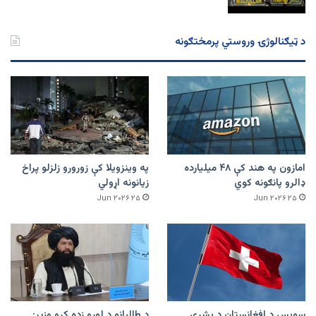
د ټیګنالوژۍ وروستي پرمختګونه
امازون په هند کې ۴۸ میلیارده
په وینزویلا کې زورورو زلزلو پراخ
ډالرو پانګونه کوي
زیانونه اړولي
۲۵ Jun ۲۰۲۶
۲۵ Jun ۲۰۲۶
سویس د افغانستان د بشري
د طالبانو د لوړو زده کړو وزیر: