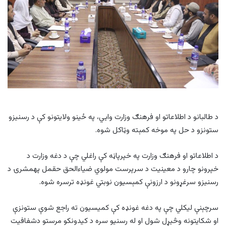
د طالبانو د اطلاعاتو او فرهنګ وزارت وایي، په ځینو ولایتونو کې د رسنیزو
ستونزو د حل په موخه کمېته وټاکل شوه.
د اطلاعاتو او فرهنګ وزارت په خپرپاڼه کې راغلي چې د دغه وزارت د
خپرونو چارو د معينيت د سرپرست مولوي ضياءالحق حقمل پهمشرۍ د
رسنیزو سرغړونو د ارزونې کمېسیون نوبتي غونډه ترسره شوه.
سرچېنې لیکلي چې په دغه غونډه کې کمیسیون ته راجع شوې ستونزې
او شکایتونه وڅیړل شول او له رسنیو سره د کیدونکو مرستو دشفافیت