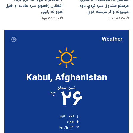
مرستو صندوق سره نږدې دوه
افغانان زخمونو سره عادت او خپل
میلیونه ډالر مرسته کوي
هوډ نه بایلي
۲۸ Apr ۲۰۲۶
۲۵ Jun ۲۰۲۶
Weather
Kabul, Afghanistan
۲۶
شین اسمان
℃
۲۶º - ۲۲º
۳۸%
۱.۲۲ km/h