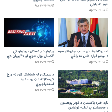
هوډ نه بایلي
۲۸ Apr ۲۰۲۶
۲۸ Apr ۲۰۲۶
ضمیرکابلوف نن طالب چارواکو سره
پرکونړ د پاکستان بریدونو کې
د لیدنو لپاره کابل ته راځي
۴کسان وژل شوي او ۴۷ټپیان دي
۲۷ Apr ۲۰۲۶
۲۸ Apr ۲۰۲۶
د سمنګان له شباشک کان نه ورځ
کې۲۰۰ټنه د ډبرو سکاره
استخراجېږي
۲۷ Apr ۲۰۲۶
تازه خبر: پاکستان د کونړ پوهنتون
د محصلینو پر لیلیه توغندي