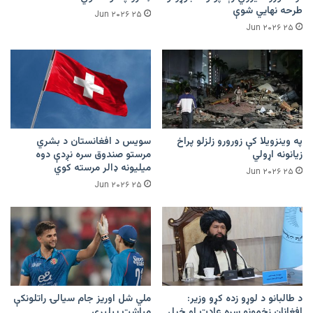
طرحه نهایي شوې
۲۵ Jun ۲۰۲۶
۲۵ Jun ۲۰۲۶
په وینزویلا کې زورورو زلزلو پراخ
سویس د افغانستان د بشري
زیانونه اړولي
مرستو صندوق سره نږدې دوه
میلیونه ډالر مرسته کوي
۲۵ Jun ۲۰۲۶
۲۵ Jun ۲۰۲۶
د طالبانو د لوړو زده کړو وزیر:
ملي شل اوریز جام سیالۍ راتلونکې
افغانان زخمونو سره عادت او خپل
میاشت پیلېږي