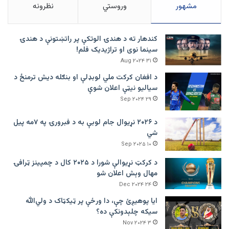
مشهور
وروستي
نظرونه
کندهار ته د هندۍ الوتکې پر راتښتونې د هندۍ
سینما نوی او تراژيديک فلم!
۳۱ Aug ۲۰۲۴
د افغان کرکت ملي لوبډلې او بنګله دیش ترمنځ د
سیالیو نیټې اعلان شوې
۲۹ Sep ۲۰۲۴
د ۲۰۲۶ نړیوال جام لوبې به د فبرورۍ په ۷مه پیل
شي
۱۰ Sep ۲۰۲۵
د کرکټ نړیوالې شورا د ۲۰۲۵ کال د چمپینز ټرافۍ
مهال وېش اعلان شو
۲۴ Dec ۲۰۲۴
ایا پوهیږئ چې، دا ورځې پر ټيکټاک د ولي‌الله
سیکه چلېدونکې ده؟
۳ Nov ۲۰۲۴