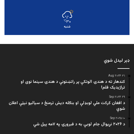
۳۰
℃
شنبه
ډېر لیدل شوي
۳۱ Aug ۲۰۲۴
کندهار ته د هندۍ الوتکې پر راتښتونې د هندۍ سینما نوی او
تراژيديک فلم!
۲۹ Sep ۲۰۲۴
د افغان کرکت ملي لوبډلې او بنګله دیش ترمنځ د سیالیو نیټې اعلان
شوې
۱۰ Sep ۲۰۲۵
د ۲۰۲۶ نړیوال جام لوبې به د فبرورۍ په ۷مه پیل شي