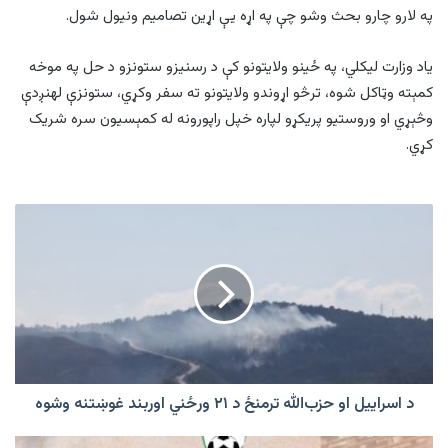
په لارو چارو بحث وشو چې په اړه يې اړين تصامیم ونیول شول.
یاد وزارت لیکلي، په ځینو ولایتونو کې د رسنیزو ستونزو د حل په موخه
کمېته وټاکل شوه، ترڅو اړوندو ولایتونو ته سفر وکړي، ستونزې لهنږدې
وڅېړي او وروستيو پريکړو لپاره خپل راپورونه له کمېسیون سره شریک
کړي.
د
اسراییل
او
حزب‌الله
ترمنځ
د
۲۱
ورځني
اوربند
غوښتنه
د اسراییل او حزب‌الله ترمنځ د ۲۱ ورځني اوربند غوښتنه وشوه
وشوه
سعودي