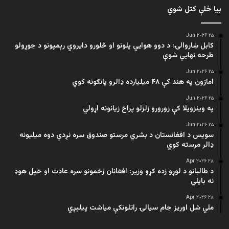
بیا ځلې کتل شوي
۲۵ Jun ۲۰۲۶
کابل ښاروالۍ: د دوو هوايي پلونو او څلورو دایروي رېمپونو د جوړولو
طرحه نهایي شوې
۲۵ Jun ۲۰۲۶
امازون په هند کې ۴۸ میلیارده ډالرو پانګونه کوي
۲۵ Jun ۲۰۲۶
په وینزویلا کې زورورو زلزلو پراخ زیانونه اړولي
۲۵ Jun ۲۰۲۶
سویس د افغانستان د بشري مرستو صندوق سره نږدې دوه میلیونه
ډالر مرسته کوي
۲۸ Apr ۲۰۲۶
د طالبانو د لوړو زده کړو وزیر: افغانان زخمونو سره عادت او خپل هوډ
نه بایلي
۲۸ Apr ۲۰۲۶
ملي شل اوریز جام سیالۍ راتلونکې میاشت پیلېږي