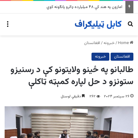
په وینزویلا کې زورورو زلزلو پراخ زیانونه اړولي
nu
Search for
Home
/
خبرونه
/
افغانستان
افغانستان
خبرونه
طالبانو په ځینو ولایتونو کې د رسنیزو
ستونزو د حل لپاره کمېټه ټاکلې
۲۶ سپتمبر ۲۰۲۴
۲۶۲
دقیقې لوستل