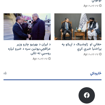
توغولي
۲۷ Apr ۲۰۲۶
حقاني او ژاوشینګ د اړیکو په
د ایران د بهرنیو چارو وزیر
پراختیا خبرې کړي
عراقچي،پوتین سره د خبرو لپاره
روسیې ته تللی
۲۷ Apr ۲۰۲۶
۲۷ Apr ۲۰۲۶
څارونکي