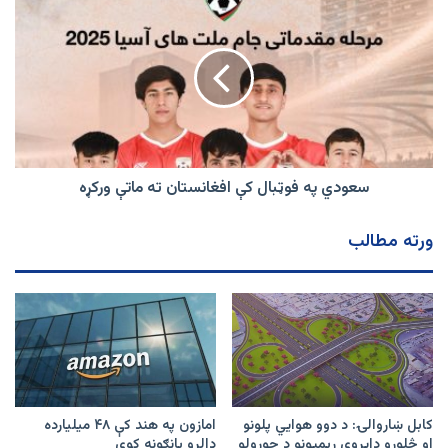
په
فوټبال
کې
افغانستان
ته
ماتې
ورکړه
سعودي په فوټبال کې افغانستان ته ماتې ورکړه
ورته مطالب
کابل ښاروالۍ: د دوو هوايي پلونو
امازون په هند کې ۴۸ میلیارده
او څلورو دایروي رېمپونو د جوړولو
ډالرو پانګونه کوي