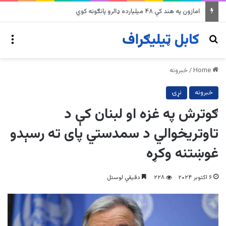
په وینزویلا کې زورورو زلزلو پراخ زیانونه اړولي
nu
Search for
Home
/
خبرونه
خبرونه
نړۍ
ګوترش په غزه او لبنان کې د
تاوتریخوالي د سمدستي پای ته رسېدو
غوښتنه وکړه
۶ اکتوبر ۲۰۲۴
۲۲۸
دقیقې لوستل