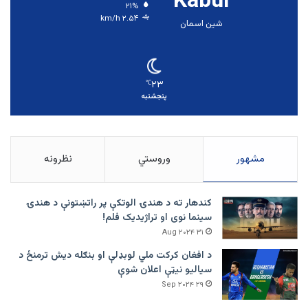
Kabul
۲۱%
۲.۵۴ km/h
شین اسمان
۲۳
℃
پنجشنبه
مشهور
وروستي
نظرونه
کندهار ته د هندۍ الوتکې پر راتښتونې د هندۍ
سینما نوی او تراژيديک فلم!
۳۱ Aug ۲۰۲۴
د افغان کرکت ملي لوبډلې او بنګله دیش ترمنځ د
سیالیو نیټې اعلان شوې
۲۹ Sep ۲۰۲۴