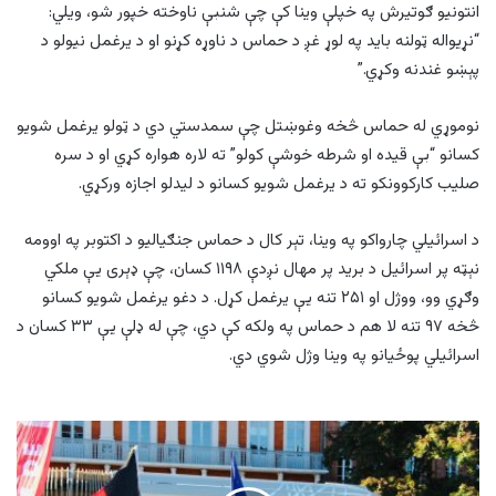
انتونیو ګوتیرش په خپلې وینا کې چې شنبې ناوخته خپور شو، ویلي:
“نړیواله ټولنه باید په لوړ غږ د حماس د ناوړه کړنو او د یرغمل نیولو د
پېښو غندنه وکړي.”
نوموړي له حماس څخه وغوښتل چې سمدستي دي د ټولو یرغمل شویو
کسانو “بې قیده او شرطه خوشې کولو” ته لاره هواره کړي او د سره
صلیب کارکوونکو ته د یرغمل شویو کسانو د لیدلو اجازه ورکړي.
د اسرائیلي چارواکو په وینا، تېر کال د حماس جنګیالیو د اکتوبر په اوومه
نېټه پر اسرائیل د برید پر مهال نږدې ۱۱۹۸ کسان، چې ډېری یې ملکي
وګړي وو، ووژل او ۲۵۱ تنه یې یرغمل کړل. د دغو یرغمل شویو کسانو
څخه ۹۷ تنه لا هم د حماس په ولکه کې دي، چې له ډلې یې ۳۳ کسان د
اسرائیلي پوځیانو په وینا وژل شوي دي.
فرانسه
کې
د