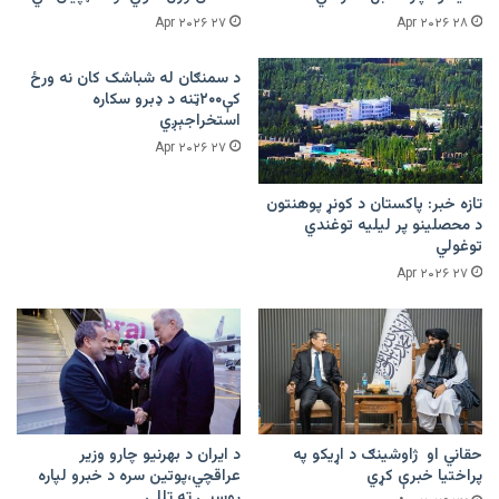
۲۷ Apr ۲۰۲۶
۲۸ Apr ۲۰۲۶
د سمنګان له شباشک کان نه ورځ
کې۲۰۰ټنه د ډبرو سکاره
استخراجېږي
۲۷ Apr ۲۰۲۶
تازه خبر: پاکستان د کونړ پوهنتون
د محصلینو پر لیلیه توغندي
توغولي
۲۷ Apr ۲۰۲۶
حقاني او ژاوشینګ د اړیکو په
د ایران د بهرنیو چارو وزیر
پراختیا خبرې کړي
عراقچي،پوتین سره د خبرو لپاره
روسیې ته تللی