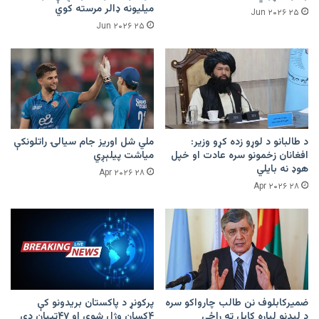
میلیونه ډالر مرسته کوي
۲۵ Jun ۲۰۲۶
۲۵ Jun ۲۰۲۶
د طالبانو د لوړو زده کړو وزیر:
ملي شل اوریز جام سیالۍ راتلونکې
افغانان زخمونو سره عادت او خپل
میاشت پیلېږي
هوډ نه بایلي
۲۸ Apr ۲۰۲۶
۲۸ Apr ۲۰۲۶
ضمیرکابلوف نن طالب چارواکو سره
پرکونړ د پاکستان بریدونو کې
د لیدنو لپاره کابل ته راځي
۴کسان وژل شوي او ۴۷ټپیان دي