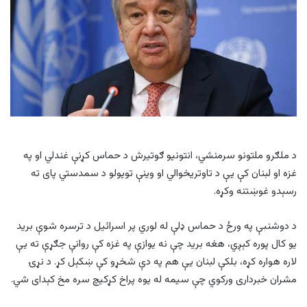
د ملګرو ملتونو سرمنشي، انتونیو ګوتیرش د حماس کړنې غندلي او په
غزه او لبنان کې یې د تاوتریخوالي او وینې تویولو د سمدستي پای ته
رسېدو غوښتنه وکړه.
د دوشنبې په ورځ د حماس ډلې له لوري پر اسرائیل د ترسره شوې برید
یو کال پوره کېږي، هغه برید چې نه یوازې په غزه کې روانې جګړې ته یې
لاره هواره کړه، بلکې لبنان یې هم په دې شخړو کې ښکېل کړ. د نړۍ
مشران خبرداری ورکوي چې سیمه له یوه پراخ کړکیچ سره مخ کېدای شي.