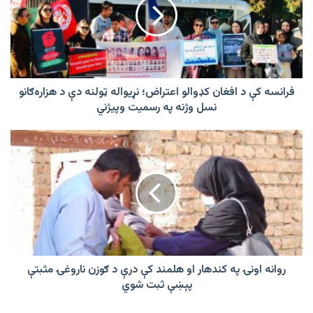
افغان
کډوالو
اعتراض؛
نړیواله
ټولنه
دې
د
فرانسه کې د افغان کډوالو اعتراض؛ نړیواله ټولنه دې د هزاره‌ګانو
هزاره‌ګانو
نسل وژنه په رسمیت وپیژني
نسل
وژنه
روانه
په
اونۍ
رسمیت
په
وپیژني
کندهار
او
هلمند
کې
درې
د
ګوزن
روانه اونۍ په کندهار او هلمند کې درې د ګوزن ناروغۍ مثبتې
ناروغۍ
پېښې ثبت شوي
مثبتې
پېښې