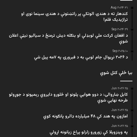
۳۱ Aug ۲۰۲۴
کندهار ته د هندۍ الوتکې پر راتښتونې د هندۍ سینما نوی او
تراژيديک فلم!
۲۹ Sep ۲۰۲۴
د افغان کرکت ملي لوبډلې او بنګله دیش ترمنځ د سیالیو نیټې اعلان
شوې
۱۰ Sep ۲۰۲۵
د ۲۰۲۶ نړیوال جام لوبې به د فبرورۍ په ۷مه پیل شي
بیا ځلې کتل شوي
۲۵ Jun ۲۰۲۶
کابل ښاروالۍ: د دوو هوايي پلونو او څلورو دایروي رېمپونو د جوړولو
طرحه نهایي شوې
۲۵ Jun ۲۰۲۶
امازون په هند کې ۴۸ میلیارده ډالرو پانګونه کوي
۲۵ Jun ۲۰۲۶
په وینزویلا کې زورورو زلزلو پراخ زیانونه اړولي