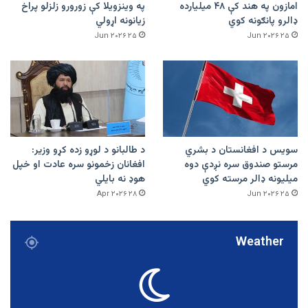
امازون په هند کې ۴۸ میلیارده
په وینزویلا کې زورورو زلزلو پراخ
ډالرو پانګونه کوي
زیانونه اړولي
۲۵ Jun ۲۰۲۶
۲۵ Jun ۲۰۲۶
سویس د افغانستان د بشري
د طالبانو د لوړو زده کړو وزیر:
مرستو صندوق سره نږدې دوه
افغانان زخمونو سره عادت او خپل
میلیونه ډالر مرسته کوي
هوډ نه بایلي
۲۸ Apr ۲۰۲۶
۲۵ Jun ۲۰۲۶
Weather