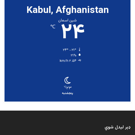
Kabul, Afghanistan
۲۴
شین اسمان
℃
۲۴º - ۲۱º
۲۱%
۲.۵۴ km/h
۲۳
℃
پنجشنبه
ډېر لیدل شوي