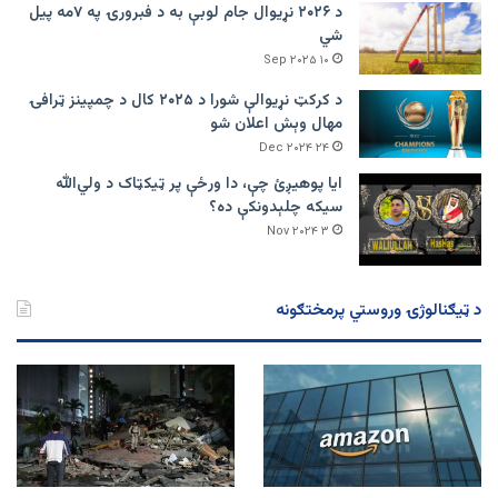
د ۲۰۲۶ نړیوال جام لوبې به د فبرورۍ په ۷مه پیل
شي
۱۰ Sep ۲۰۲۵
د کرکټ نړیوالې شورا د ۲۰۲۵ کال د چمپینز ټرافۍ
مهال وېش اعلان شو
۲۴ Dec ۲۰۲۴
ایا پوهیږئ چې، دا ورځې پر ټيکټاک د ولي‌الله
سیکه چلېدونکې ده؟
۳ Nov ۲۰۲۴
د ټیګنالوژۍ وروستي پرمختګونه