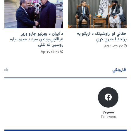
حقاني او ژاوشینګ د اړیکو په
د ایران د بهرنیو چارو وزیر
پراختیا خبرې کړي
عراقچي،پوتین سره د خبرو لپاره
روسیې ته تللی
۲۷ Apr ۲۰۲۶
۲۷ Apr ۲۰۲۶
څارونکي
۲۰،۰۰۰
Followers