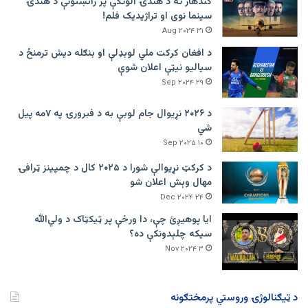
کندهار ته د هندۍ الوتکې پر راتښتونې د هندۍ
سینما نوی او تراژيديک فلم!
۳۱ Aug ۲۰۲۴
د افغان کرکت ملي لوبډلې او بنګله دیش ترمنځ د
سیالیو نیټې اعلان شوې
۲۹ Sep ۲۰۲۴
د ۲۰۲۶ نړیوال جام لوبې به د فبرورۍ په ۷مه پیل
شي
۱۰ Sep ۲۰۲۵
د کرکټ نړیوالې شورا د ۲۰۲۵ کال د چمپینز ټرافۍ
مهال وېش اعلان شو
۲۴ Dec ۲۰۲۴
ایا پوهیږئ چې، دا ورځې پر ټيکټاک د ولي‌الله
سیکه چلېدونکې ده؟
۳ Nov ۲۰۲۴
د ټیګنالوژۍ وروستي پرمختګونه