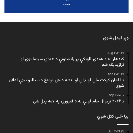
جمعه
ډېر لیدل شوي
۳۱ Aug ۲۰۲۴
کندهار ته د هندۍ الوتکې پر راتښتونې د هندۍ سینما نوی او
تراژيديک فلم!
۲۹ Sep ۲۰۲۴
د افغان کرکت ملي لوبډلې او بنګله دیش ترمنځ د سیالیو نیټې اعلان
شوې
۱۰ Sep ۲۰۲۵
د ۲۰۲۶ نړیوال جام لوبې به د فبرورۍ په ۷مه پیل شي
بیا ځلې کتل شوي
۲۵ Jun ۲۰۲۶