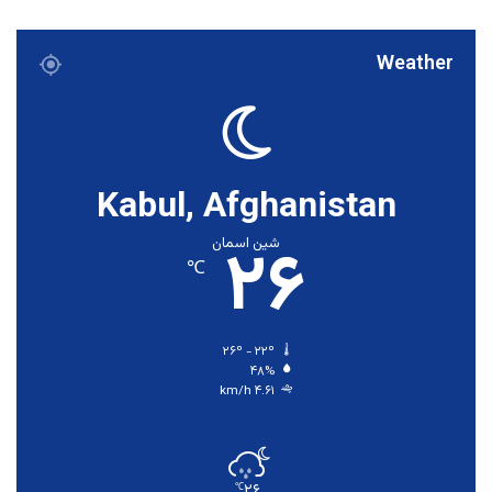
Weather
Kabul, Afghanistan
۲۶
شین اسمان
℃
۲۶º - ۲۲º
۴۸%
۴.۶۱ km/h
۲۶
℃