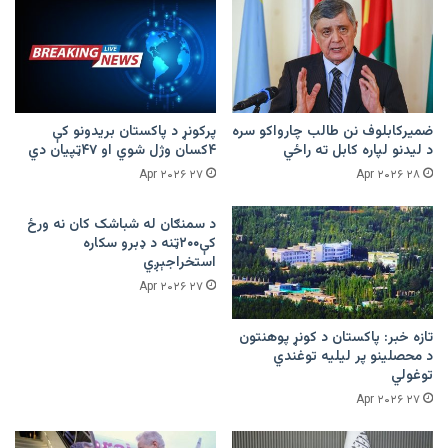
ضمیرکابلوف نن طالب چارواکو سره
پرکونړ د پاکستان بریدونو کې
د لیدنو لپاره کابل ته راځي
۴کسان وژل شوي او ۴۷ټپیان دي
۲۷ Apr ۲۰۲۶
۲۸ Apr ۲۰۲۶
د سمنګان له شباشک کان نه ورځ
کې۲۰۰ټنه د ډبرو سکاره
استخراجېږي
۲۷ Apr ۲۰۲۶
تازه خبر: پاکستان د کونړ پوهنتون
د محصلینو پر لیلیه توغندي
توغولي
۲۷ Apr ۲۰۲۶