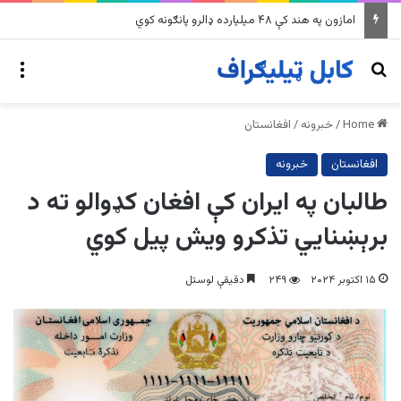
په وینزویلا کې زورورو زلزلو پراخ زیانونه اړولي
nu
Search for
Home
/
خبرونه
/
افغانستان
افغانستان
خبرونه
طالبان په ایران کې افغان کډوالو ته د
برېښنایي تذکرو ویش پیل کوي
۱۵ اکتوبر ۲۰۲۴
۲۴۹
دقیقې لوستل