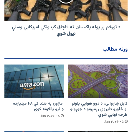
ته
قاچاق
کېدونکې
امریکایي
وسلې
د تورخم پر پوله پاکستان ته قاچاق کېدونکې امریکایي وسلې
نیول
نیول شوي
شوي
ورته مطالب
کابل ښاروالۍ: د دوو هوايي پلونو
امازون په هند کې ۴۸ میلیارده
او څلورو دایروي رېمپونو د جوړولو
ډالرو پانګونه کوي
طرحه نهایي شوې
۲۵ Jun ۲۰۲۶
۲۵ Jun ۲۰۲۶