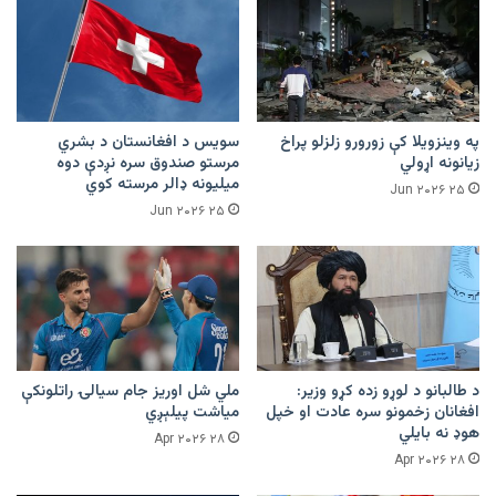
په وینزویلا کې زورورو زلزلو پراخ
سویس د افغانستان د بشري
زیانونه اړولي
مرستو صندوق سره نږدې دوه
میلیونه ډالر مرسته کوي
۲۵ Jun ۲۰۲۶
۲۵ Jun ۲۰۲۶
د طالبانو د لوړو زده کړو وزیر:
ملي شل اوریز جام سیالۍ راتلونکې
افغانان زخمونو سره عادت او خپل
میاشت پیلېږي
هوډ نه بایلي
۲۸ Apr ۲۰۲۶
۲۸ Apr ۲۰۲۶