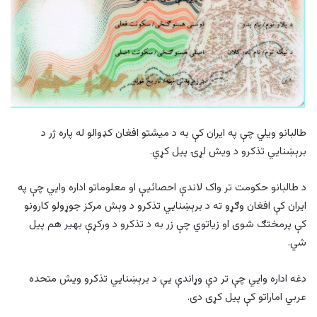
طالبانو ویلي چې په ایران کې به د میشتو افغان کډوالو له پاره ژر د
برېښنایي تذکرو د ویش لړۍ پيل کړي.
د طالبانو حکومت تر واک لاندې احصائیې او معلوماتو اداره وايي چې په
ایران کې افغان وګړو ته د برېښنايي تذکرو د وېش مرکز جوړولو کارونو
کې پرمختګ شوی او زیاتوي چې زر به د تذکرو د ورکړې بهیر هم پیل
شي.
دغه اداره وایي چې تر دې وړاندې یې د برېښنایي تذکرو ویش متحده
عربي اماراتو کې پیل کړی دی.