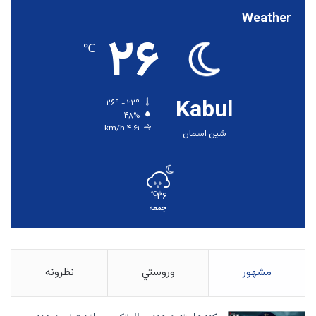
Weather
۲۶
℃
Kabul
۲۶º - ۲۲º
۴۸%
۴.۶۱ km/h
شین اسمان
۲۶
℃
جمعه
مشهور
وروستي
نظرونه