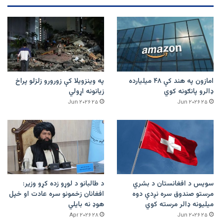
امازون په هند کې ۴۸ میلیارده
په وینزویلا کې زورورو زلزلو پراخ
ډالرو پانګونه کوي
زیانونه اړولي
۲۵ Jun ۲۰۲۶
۲۵ Jun ۲۰۲۶
سویس د افغانستان د بشري
د طالبانو د لوړو زده کړو وزیر:
مرستو صندوق سره نږدې دوه
افغانان زخمونو سره عادت او خپل
میلیونه ډالر مرسته کوي
هوډ نه بایلي
۲۸ Apr ۲۰۲۶
۲۵ Jun ۲۰۲۶