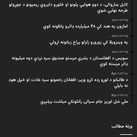
کابل ښاروالۍ: د دوو هوايي پلونو او څلورو دایروي رېمپونو د جوړولو
طرحه نهایي شوې
۲۵ Jun ۲۰۲۶
امازون په هند کې ۴۸ میلیارده ډالرو پانګونه کوي
۲۵ Jun ۲۰۲۶
په وینزویلا کې زورورو زلزلو پراخ زیانونه اړولي
۲۵ Jun ۲۰۲۶
سویس د افغانستان د بشري مرستو صندوق سره نږدې دوه میلیونه
ډالر مرسته کوي
۲۸ Apr ۲۰۲۶
د طالبانو د لوړو زده کړو وزیر: افغانان زخمونو سره عادت او خپل هوډ
نه بایلي
۲۸ Apr ۲۰۲۶
ملي شل اوریز جام سیالۍ راتلونکې میاشت پیلېږي
ورته مطالب