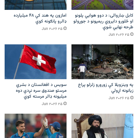
کابل ښاروالۍ: د دوو هوايي پلونو
امازون په هند کې ۴۸ میلیارده
او څلورو دایروي رېمپونو د جوړولو
ډالرو پانګونه کوي
طرحه نهایي شوې
۲۵ Jun ۲۰۲۶
۲۵ Jun ۲۰۲۶
په وینزویلا کې زورورو زلزلو پراخ
سویس د افغانستان د بشري
زیانونه اړولي
مرستو صندوق سره نږدې دوه
میلیونه ډالر مرسته کوي
۲۵ Jun ۲۰۲۶
۲۵ Jun ۲۰۲۶