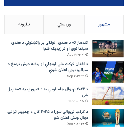
مشهور
وروستي
نظرونه
کندهار ته د هندۍ الوتکې پر راتښتونې د هندۍ
سینما نوی او تراژيديک فلم!
۳۱ Aug ۲۰۲۴
د افغان کرکت ملي لوبډلې او بنګله دیش ترمنځ د
سیالیو نیټې اعلان شوې
۲۹ Sep ۲۰۲۴
د ۲۰۲۶ نړیوال جام لوبې به د فبرورۍ په ۷مه پیل
شي
۱۰ Sep ۲۰۲۵
د کرکټ نړیوالې شورا د ۲۰۲۵ کال د چمپینز ټرافۍ
مهال وېش اعلان شو
۲۴ Dec ۲۰۲۴