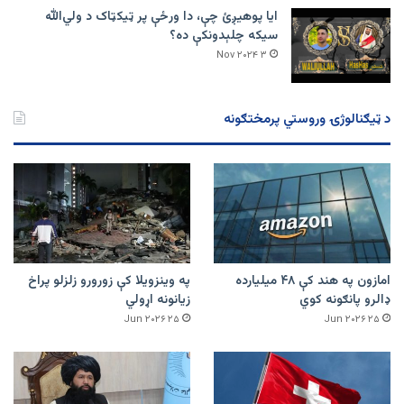
ایا پوهیږئ چې، دا ورځې پر ټيکټاک د ولي‌الله
سیکه چلېدونکې ده؟
۳ Nov ۲۰۲۴
د ټیګنالوژۍ وروستي پرمختګونه
امازون په هند کې ۴۸ میلیارده
په وینزویلا کې زورورو زلزلو پراخ
ډالرو پانګونه کوي
زیانونه اړولي
۲۵ Jun ۲۰۲۶
۲۵ Jun ۲۰۲۶