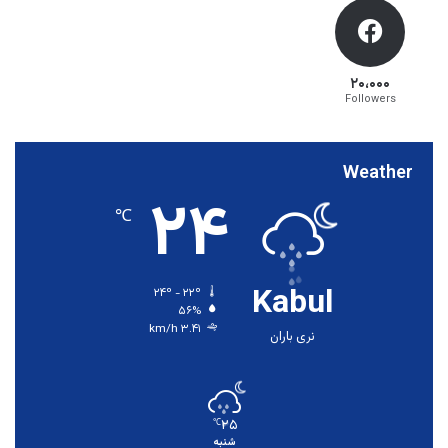
۲۰،۰۰۰
Followers
Weather
۲۴
℃
Kabul
۲۴º - ۲۲º
۵۶%
۳.۴۱ km/h
نری باران
۲۵
℃
شنبه