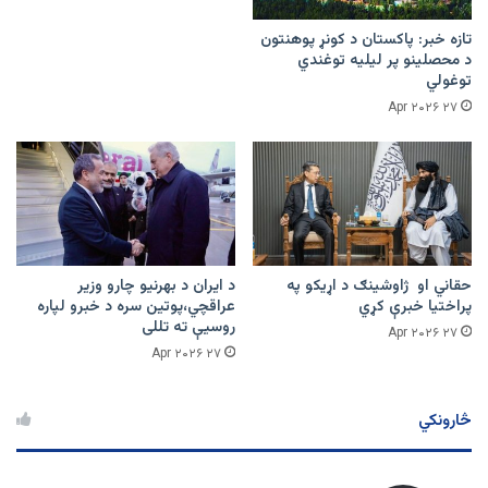
تازه خبر: پاکستان د کونړ پوهنتون
د محصلینو پر لیلیه توغندي
توغولي
۲۷ Apr ۲۰۲۶
حقاني او ژاوشینګ د اړیکو په
د ایران د بهرنیو چارو وزیر
پراختیا خبرې کړي
عراقچي،پوتین سره د خبرو لپاره
روسیې ته تللی
۲۷ Apr ۲۰۲۶
۲۷ Apr ۲۰۲۶
څارونکي