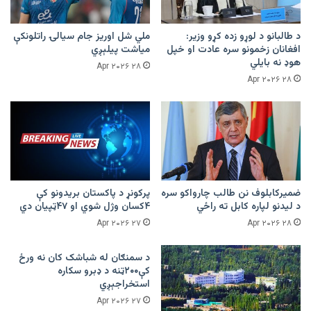
د طالبانو د لوړو زده کړو وزیر:
ملي شل اوریز جام سیالۍ راتلونکې
افغانان زخمونو سره عادت او خپل
میاشت پیلېږي
هوډ نه بایلي
۲۸ Apr ۲۰۲۶
۲۸ Apr ۲۰۲۶
ضمیرکابلوف نن طالب چارواکو سره
پرکونړ د پاکستان بریدونو کې
د لیدنو لپاره کابل ته راځي
۴کسان وژل شوي او ۴۷ټپیان دي
۲۷ Apr ۲۰۲۶
۲۸ Apr ۲۰۲۶
د سمنګان له شباشک کان نه ورځ
کې۲۰۰ټنه د ډبرو سکاره
استخراجېږي
۲۷ Apr ۲۰۲۶