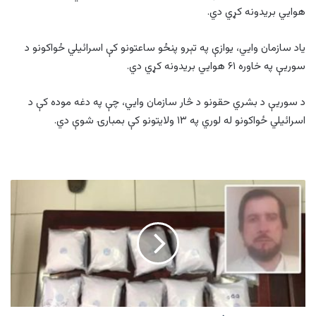
هوايي بریدونه کړي دي.
یاد سازمان وايي، يوازې په تېرو پنځو ساعتونو کې اسرائیلي ځواکونو د
سوریې په خاوره ۶۱ هوايي بریدونه کړي دي.
د سوریې د بشري حقونو د څار سازمان وايي، چې په دغه موده کې د
اسرائیلي ځواکونو له لوري په ۱۳ ولایتونو کې بمبارۍ شوې دي.
امریکا
کې
يو
افغان
د
طالبانو
د
مالي
ملاتړ