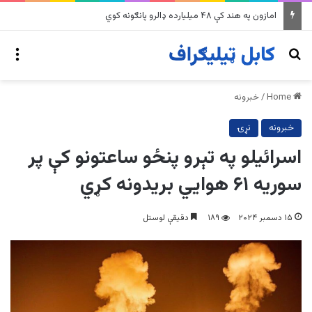
په وینزویلا کې زورورو زلزلو پراخ زیانونه اړولي
nu
Search for
Home
/
خبرونه
خبرونه
نړۍ
اسرائیلو په تېرو پنځو ساعتونو کې پر
سوریه ۶۱ هوايي بریدونه کړي
۱۵ دسمبر ۲۰۲۴
۱۸۹
دقیقې لوستل