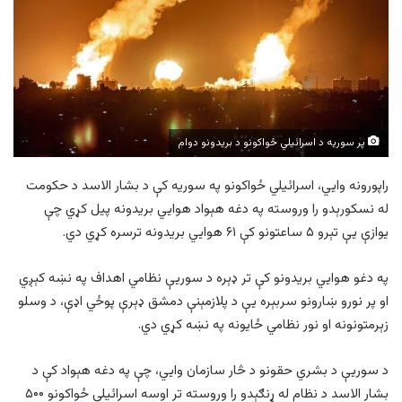
پر سوریه د اسرائیلي ځواکونو د بریدونو دوام
راپورونه وايي، اسرائیلي ځواکونو په سوریه کې د بشار الاسد د حکومت
له نسکورېدو را وروسته په دغه هېواد هوايي بریدونه پيل کړي چې
یوازې یې تېرو ۵ ساعتونو کې ۶۱ هوايي بریدونه ترسره کړي دي.
په دغو هوايي بریدونو کې تر ډېره د سوریې نظامي اهداف په نښه کېږي
او پر نورو ښارونو سربېره يې د پلازمېنې دمشق ډېرې پوځي اډې، د وسلو
زېرمتونونه او نور نظامي ځايونه په نښه کړي دي.
د سوریې د بشري حقونو د څار سازمان وايي، چې په دغه هېواد کې د
بشار الاسد د نظام له ړنګېدو را وروسته تر اوسه اسرائیلي ځواکونو ۵۰۰