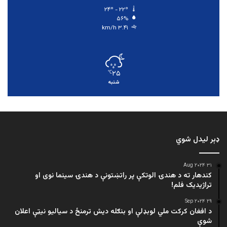
۲۴º - ۲۲º
۵۶%
۳.۴۱ km/h
۲۵
℃
شنبه
ډېر لیدل شوي
۳۱ Aug ۲۰۲۴
کندهار ته د هندۍ الوتکې پر راتښتونې د هندۍ سینما نوی او
تراژيديک فلم!
۲۹ Sep ۲۰۲۴
د افغان کرکت ملي لوبډلې او بنګله دیش ترمنځ د سیالیو نیټې اعلان
شوې