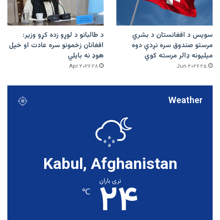
سویس د افغانستان د بشري
د طالبانو د لوړو زده کړو وزیر:
مرستو صندوق سره نږدې دوه
افغانان زخمونو سره عادت او خپل
میلیونه ډالر مرسته کوي
هوډ نه بایلي
۲۸ Apr ۲۰۲۶
۲۵ Jun ۲۰۲۶
Weather
Kabul, Afghanistan
۲۴
نری باران
℃