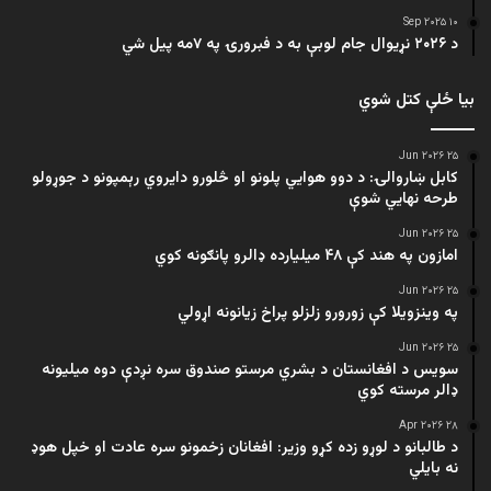
۱۰ Sep ۲۰۲۵
د ۲۰۲۶ نړیوال جام لوبې به د فبرورۍ په ۷مه پیل شي
بیا ځلې کتل شوي
۲۵ Jun ۲۰۲۶
کابل ښاروالۍ: د دوو هوايي پلونو او څلورو دایروي رېمپونو د جوړولو
طرحه نهایي شوې
۲۵ Jun ۲۰۲۶
امازون په هند کې ۴۸ میلیارده ډالرو پانګونه کوي
۲۵ Jun ۲۰۲۶
په وینزویلا کې زورورو زلزلو پراخ زیانونه اړولي
۲۵ Jun ۲۰۲۶
سویس د افغانستان د بشري مرستو صندوق سره نږدې دوه میلیونه
ډالر مرسته کوي
۲۸ Apr ۲۰۲۶
د طالبانو د لوړو زده کړو وزیر: افغانان زخمونو سره عادت او خپل هوډ
نه بایلي