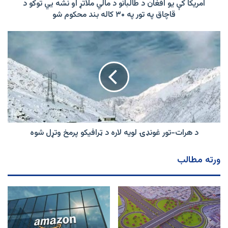
او
امریکا کې يو افغان د طالبانو د مالي ملاتړ او نشه يي توکو د
نشه
قاچاق په تور په ۳۰ کاله بند محکوم شو
يي
توکو
د
د
هرات-
قاچاق
تور
په
غونډۍ
تور
لویه
په
لاره
۳۰
د
کاله
ټرافیکو
بند
پرمخ
محکوم
وتړل
د هرات-تور غونډۍ لویه لاره د ټرافیکو پرمخ وتړل شوه
شو
شوه
ورته مطالب