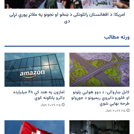
نجونو
په
ملاتړ
امریکا: د افغانستان راتلونکی د ښځو او نجونو په ملاتړ پورې تړلی
پورې
دی
تړلی
دی
ورته مطالب
کابل ښاروالۍ: د دوو هوايي پلونو
امازون په هند کې ۴۸ میلیارده
او څلورو دایروي رېمپونو د جوړولو
ډالرو پانګونه کوي
طرحه نهایي شوې
۲۵ Jun ۲۰۲۶
۲۵ Jun ۲۰۲۶