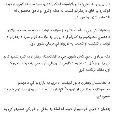
د را پورونو له مخې؛ دا پروګرامونه له کروندګرو سره مرسته کوي، ترڅو د
کوکنارو پر ځای د زعفرانو کښت ته مخه وکړي او د دې محصول له
اقتصادي ګټو برخمن شي.
په هرات کې چې د افغانستان د زعفرانو د تولید مهمه سیمه ده، بزګران
د عصري تخنیکونو په کارولو او د روزنې په ترلاسه کولو سره د زعفرانو د
تولید د کیفیت او کمیت په لوړولو کې بریالي شوي دي.
دغه بریاوې د دې لامل شوي، چې د افغانستان زغفران په تیرو شپږو کالو
کې په نهم ځل، د بلجیم د ذایقې د نړیوالې موسسې په درجه بندۍ کې
اول مقام ترلاسه کړي.
د افغانستان زعفران د لوړ کیفیت، د نړۍ په بازارونو کې د مهمو
محصولاتو د پېژندنې او نورو ځآنګړتیاوو له امله د سرو زرو په نوم هم یاد
شوي دي.
زعفران د خپلې خوشبو او خوند له امله په پخلي او خوراکي صنایعو کې په