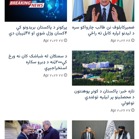
ضمیرکابلوف نن طالب چارواکو سره
پرکونړ د پاکستان بریدونو کې
د لیدنو لپاره کابل ته راځي
۴کسان وژل شوي او ۴۷ټپیان دي
۲۷ Apr ۲۰۲۶
۲۸ Apr ۲۰۲۶
د سمنګان له شباشک کان نه ورځ
کې۲۰۰ټنه د ډبرو سکاره
استخراجېږي
۲۷ Apr ۲۰۲۶
تازه خبر: پاکستان د کونړ پوهنتون
د محصلینو پر لیلیه توغندي
توغولي
۲۷ Apr ۲۰۲۶