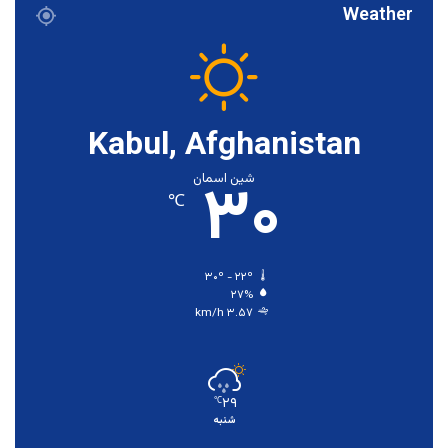
Weather
Kabul, Afghanistan
۳۰
شین اسمان
℃
۳۰º - ۲۲º
۲۷%
۳.۵۷ km/h
۲۹
℃
شنبه