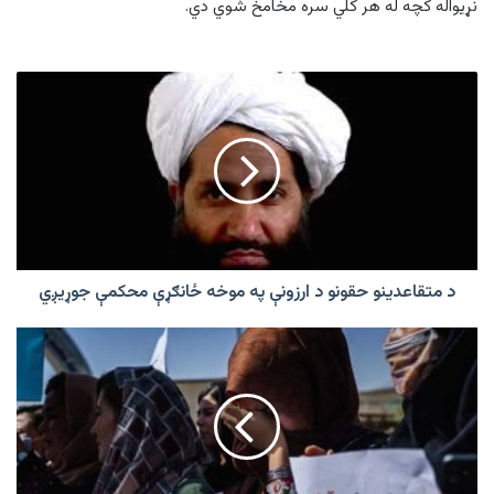
نړیواله کچه له هر کلي سره مخامخ شوي دي.
د
متقاعدینو
حقونو
د
ارزونې
په
موخه
ځانګړې
محکمې
جوړیږي
د متقاعدینو حقونو د ارزونې په موخه ځانګړې محکمې جوړیږي
امریکا:
د
افغانستان
راتلونکی
د
ښځو
او