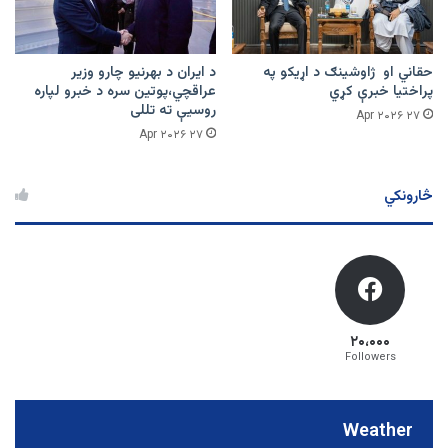
حقاني او ژاوشینګ د اړیکو په
د ایران د بهرنیو چارو وزیر
پراختیا خبرې کړي
عراقچي،پوتین سره د خبرو لپاره
روسیې ته تللی
۲۷ Apr ۲۰۲۶
۲۷ Apr ۲۰۲۶
څارونکي
۲۰،۰۰۰
Followers
Weather