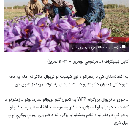
د زعفرانو حاصلاتو کې ډېروالی راغلی
کابل ټيليګراف (د مرغومي لومړۍ – ۱۴۰۳ لمريز)
په افغانستان کې د زعفرانو د لوړ کیفیت او نړیوال ملاتړ له امله په دغه
هېواد کې زعفران د کوکنارو کښت د بدیل په توګه وړاندیز شوی دی.
د خوړو د نړیوال پروګرام WFP په ګډون ګڼو نړیوالو سازمانونو د زغفرانو د
کښت د دودولو او له بزګرو د ملاتړ په موخه، د افغانستان په بېلا بېلو
برخو کې د زعفرانو د تخم وېشلو او بزګرو ته د ضروري روزنې ورکړې لړۍ
پیل کړې.