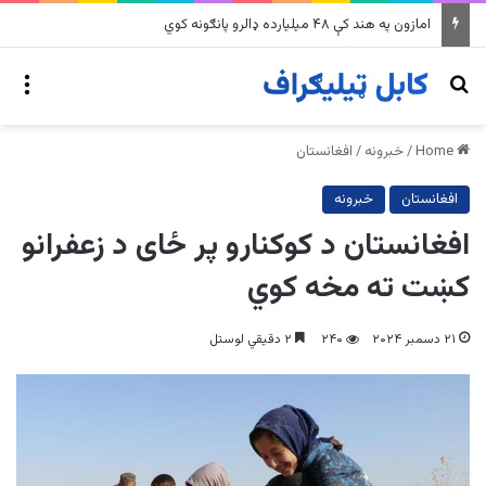
په وینزویلا کې زورورو زلزلو پراخ زیانونه اړولي
nu
Search for
Home
/
خبرونه
/
افغانستان
افغانستان
خبرونه
افغانستان د کوکنارو پر ځای د زعفرانو
کښت ته مخه کوي
۲۱ دسمبر ۲۰۲۴
۲۴۰
۲ دقیقي لوستل