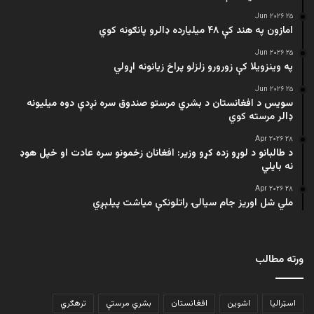
۲۵ Jun ۲۰۲۶
امازون په هند کې ۴۸ میلیارده ډالرو پانګونه کوي
۲۵ Jun ۲۰۲۶
په وینزویلا کې زورورو زلزلو پراخ زیانونه اړولي
۲۵ Jun ۲۰۲۶
سویس د افغانستان د بشري مرستو صندوق سره نږدې دوه میلیونه
ډالر مرسته کوي
۲۸ Apr ۲۰۲۶
د طالبانو د لوړو زده کړو وزیر: افغانان زخمونو سره عادت او خپل هوډ
نه بایلي
۲۸ Apr ۲۰۲۶
ملي شل اوریز جام سیالۍ راتلونکې میاشت پیلېږي
ورته مطالب
اسټرالیا
اشوین
افغانستان
بشري مرستې
ترهګري