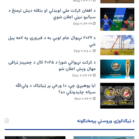
۳۱ Aug ۲۰۲۴
د افغان کرکت ملي لوبډلې او بنګله دیش ترمنځ د
سیالیو نیټې اعلان شوې
۲۹ Sep ۲۰۲۴
د ۲۰۲۶ نړیوال جام لوبې به د فبرورۍ په ۷مه پیل
شي
۱۰ Sep ۲۰۲۵
د کرکټ نړیوالې شورا د ۲۰۲۵ کال د چمپینز ټرافۍ
مهال وېش اعلان شو
۲۴ Dec ۲۰۲۴
ایا پوهیږئ چې، دا ورځې پر ټيکټاک د ولي‌الله
سیکه چلېدونکې ده؟
۳ Nov ۲۰۲۴
د ټیګنالوژۍ وروستي پرمختګونه