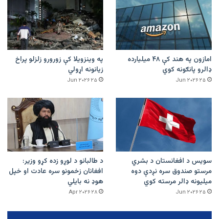
امازون په هند کې ۴۸ میلیارده
په وینزویلا کې زورورو زلزلو پراخ
ډالرو پانګونه کوي
زیانونه اړولي
۲۵ Jun ۲۰۲۶
۲۵ Jun ۲۰۲۶
سویس د افغانستان د بشري
د طالبانو د لوړو زده کړو وزیر:
مرستو صندوق سره نږدې دوه
افغانان زخمونو سره عادت او خپل
میلیونه ډالر مرسته کوي
هوډ نه بایلي
۲۸ Apr ۲۰۲۶
۲۵ Jun ۲۰۲۶