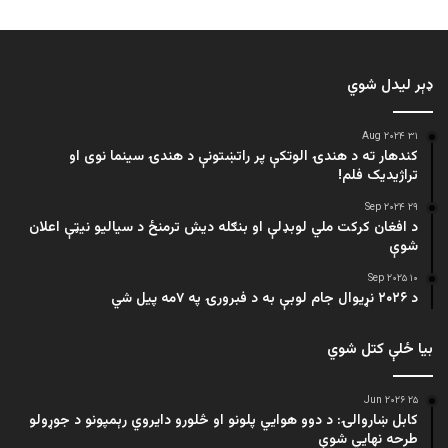
ډېر لیدل شوي
۳۱ Aug ۲۰۲۴
کندهار ته د هندۍ الوتکې پر راتښتونې د هندۍ سینما نوی او
تراژيديک فلم!
۲۹ Sep ۲۰۲۴
د افغان کرکت ملي لوبډلې او بنګله دیش ترمنځ د سیالیو نیټې اعلان
شوې
۱۰ Sep ۲۰۲۵
د ۲۰۲۶ نړیوال جام لوبې به د فبرورۍ په ۷مه پیل شي
بیا ځلې کتل شوي
۲۵ Jun ۲۰۲۶
کابل ښاروالۍ: د دوو هوايي پلونو او څلورو دایروي رېمپونو د جوړولو
طرحه نهایي شوې