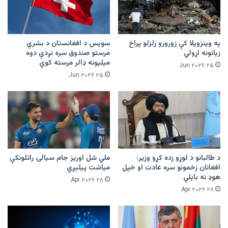
په وینزویلا کې زورورو زلزلو پراخ
سویس د افغانستان د بشري
زیانونه اړولي
مرستو صندوق سره نږدې دوه
میلیونه ډالر مرسته کوي
۲۵ Jun ۲۰۲۶
۲۵ Jun ۲۰۲۶
د طالبانو د لوړو زده کړو وزیر:
ملي شل اوریز جام سیالۍ راتلونکې
افغانان زخمونو سره عادت او خپل
میاشت پیلېږي
هوډ نه بایلي
۲۸ Apr ۲۰۲۶
۲۸ Apr ۲۰۲۶