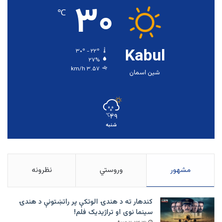
۳۰
℃
Kabul
۳۰º - ۲۲º
۲۷%
۳.۵۷ km/h
شین اسمان
۲۹
℃
شنبه
مشهور
وروستي
نظرونه
کندهار ته د هندۍ الوتکې پر راتښتونې د هندۍ
سینما نوی او تراژيديک فلم!