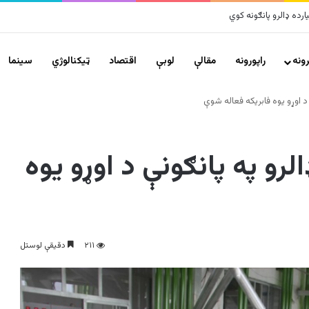
ونه
راپورونه
مقالې
لوبې
اقتصاد
ټیکنالوژي
سينما
ه زره ډالرو په پانګونې د اوړو یوه
۲۱۱
دقیقې لوستل