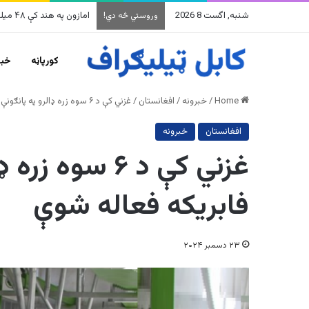
شنبه, اگست 8 2026
امازون په هند کې ۴۸ میلیارده ډالرو پانګونه کوي
وروستي څه دي!
کورپاڼه
خبر
Home
/
خبرونه
/
افغانستان
/
غزني کې د ۶ سوه زره ډالرو په پانګونې د اوړو یوه فابریکه فعاله شوې
افغانستان
خبرونه
غزني کې د ۶ سو
فابریکه فعاله شوې
۲۳ دسمبر ۲۰۲۴