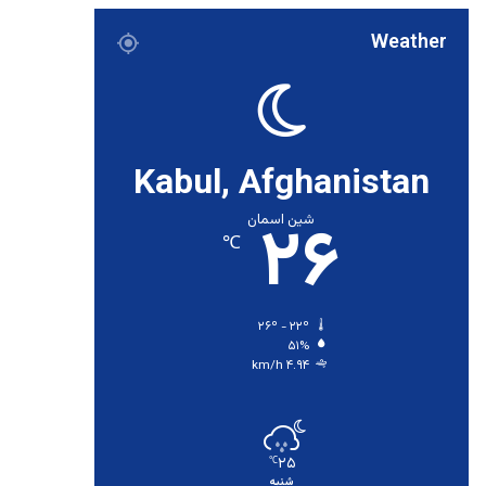
Weather
Kabul, Afghanistan
۲۶
شین اسمان
℃
۲۶º - ۲۲º
۵۱%
۴.۹۴ km/h
۲۵
℃
شنبه