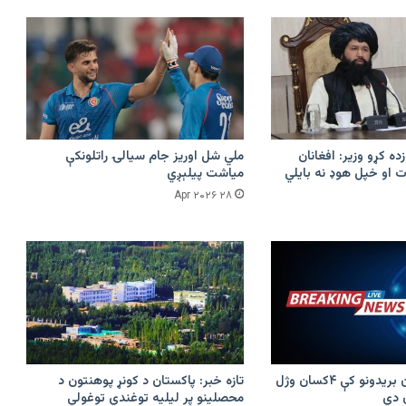
زده کړو وزیر: افغانان
ملي شل اوریز جام سیالۍ راتلونکې
 او خپل هوډ نه بایلي
میاشت پیلېږي
۲۸ Apr ۲۰۲۶
پرکونړ د پاکستان بریدونو کې ۴کسان وژل
تازه خبر: پاکستان د کونړ پوهنتون د
محصلینو پر لیلیه توغندي توغولي