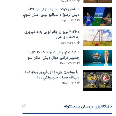
۳۱ Aug ۲۰۲۴
د افغان کرکت ملي لوبډلې او بنګله
دیش ترمنځ د سیالیو نیټې اعلان شوې
۲۹ Sep ۲۰۲۴
د ۲۰۲۶ نړیوال جام لوبې به د فبرورۍ
په ۷مه پیل شي
۱۰ Sep ۲۰۲۵
د کرکټ نړیوالې شورا د ۲۰۲۵ کال د
چمپینز ټرافۍ مهال وېش اعلان شو
۲۴ Dec ۲۰۲۴
ایا پوهیږئ چې، دا ورځې پر ټيکټاک د
ولي‌الله سیکه چلېدونکې ده؟
۳ Nov ۲۰۲۴
د ټیګنالوژۍ وروستي پرمختګونه