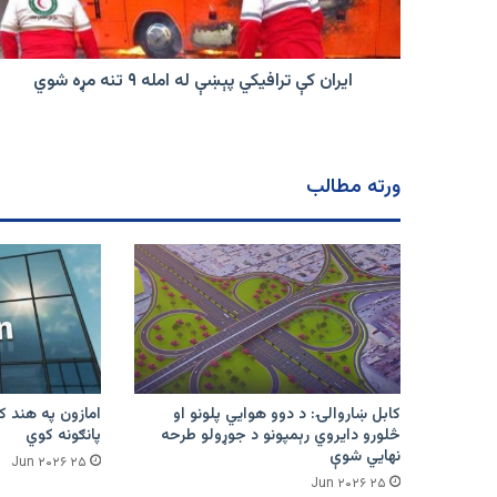
۹
تنه
مړه
شوي
ایران کې ترافیکي پېښې له امله ۹ تنه مړه شوي
ورته مطالب
کابل ښاروالۍ: د دوو هوايي پلونو او
څلورو دایروي رېمپونو د جوړولو طرحه
پانګونه کوي
نهایي شوې
۲۵ Jun ۲۰۲۶
۲۵ Jun ۲۰۲۶