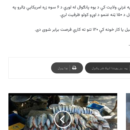
کابل ټيليګراف (د مرغومي ۳يمه – ۱۴۰۳ لمريز) چارواکي وایي، په غزني ولایت کې د یوه پانګوال له لورې د ۶ سوه زره امریکایي ډالرو په
ت لري.
ه کاري فرصت برابر شوی دی.
په بریښنالیک شریکول
چاپول
کندوز
کې
په
روان
کال
کې