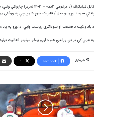
پانګې سره د اوړو یو میل / فابریکه جوړ شوی چې په ورځني ډول د ۱۵۰ ټنه غنمو د اوړو کولو ظرفی
د یاد ولایت د صنعت او سوداګرۍ ریاست وایي، د اوړو په یاد میل یا کار خونه کې ۱۲۰ تنو ت
په غزني کې تر دې وړاندې هم د اوړو پنځو میلونو فعالیت درلود.
شریکول
X
Facebook
ایران
کې
ترافیکي
پېښې
له
امله