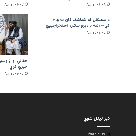
۲۷ Apr ۲۰۲۶
۲۸ Apr ۲۰۲۶
د سمنګان له شباشک کان نه ورځ
کې۲۰۰ټنه د ډبرو سکاره استخراجېږي
۲۷ Apr ۲۰۲۶
حقاني او ژاوشین
خبرې کړي
۲۷ Apr ۲۰۲۶
ډېر لیدل شوي
۳۱ Aug ۲۰۲۴