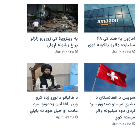
امازون په هند کې ۴۸
په وینزویلا کې زورورو زلزلو
میلیارده ډالرو پانګونه کوي
پراخ زیانونه اړولي
۲۵ Jun ۲۰۲۶
۲۵ Jun ۲۰۲۶
سویس د افغانستان د
د طالبانو د لوړو زده کړو
بشري مرستو صندوق سره
وزیر: افغانان زخمونو سره
نږدې دوه میلیونه ډالر
عادت او خپل هوډ نه بایلي
مرسته کوي
۲۸ Apr ۲۰۲۶
۲۵ Jun ۲۰۲۶