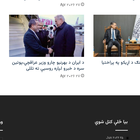
۲۷ Apr ۲۰۲۶
ګ د اړیکو په پراختیا
د ایران د بهرنیو چارو وزیر عراقچي،پوتین
سره د خبرو لپاره روسیې ته تللی
۲۷ Apr ۲۰۲۶
بیا ځلې کتل شوي
ور
۲۵ Jun ۲۰۲۶