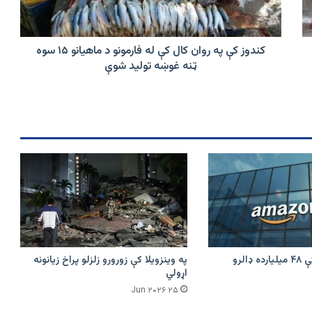
له
فارمونو
د
ماهیانو
کندوز کې په روان کال کې له فارمونو د ماهیانو ۱۵ سوه
۱۵
ټنه غوښه تولید شوې
سوه
ټنه
غوښه
تولید
شوې
امازون په هند کې ۴۸ میلیارده ډالرو
په وینزویلا کې زورورو زلزلو پراخ زیانونه
اړولي
۲۵ Jun ۲۰۲۶