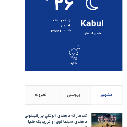
۲۶
Kabul
۲۶º - ۲۲º
۵۱%
۴.۹۴ km/h
شین اسمان
۲۵
℃
شنبه
مشهور
وروستي
نظرونه
کندهار ته د هندۍ الوتکې پر راتښتونې
د هندۍ سینما نوی او تراژيديک فلم!