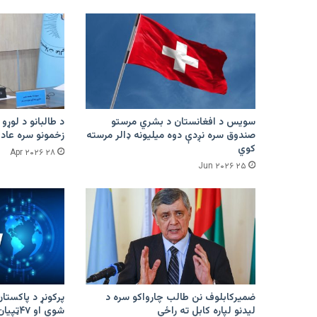
سویس د افغانستان د بشري مرستو
د طالبانو د لوړو 
صندوق سره نږدې دوه میلیونه ډالر مرسته
زخمونو سره عادت
کوي
۲۸ Apr ۲۰۲۶
۲۵ Jun ۲۰۲۶
ضمیرکابلوف نن طالب چارواکو سره د
لیدنو لپاره کابل ته راځي
شوي او ۴۷ټپیان دي