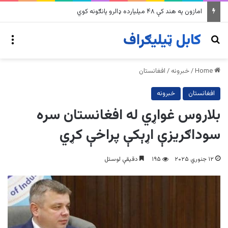
په وینزویلا کې زورورو زلزلو پراخ زیانونه اړولي
nu
Search for
Home
/
خبرونه
/
افغانستان
افغانستان
خبرونه
بلاروس غواړي له افغانستان سره
سوداګریزې اړېکې پراخې کړي
۱۲ جنوري ۲۰۲۵
۱۹۵
دقیقې لوستل