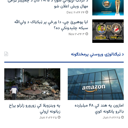
د کرکټ نړیوالې شورا د ۲۰۲۵ کال د چمپینز ټرافۍ
مهال وېش اعلان شو
۲۴ Dec ۲۰۲۴
ایا پوهیږئ چې، دا ورځې پر ټيکټاک د ولي‌الله
سیکه چلېدونکې ده؟
۳ Nov ۲۰۲۴
د ټیګنالوژۍ وروستي پرمختګونه
امازون په هند کې ۴۸ میلیارده
په وینزویلا کې زورورو زلزلو پراخ
ډالرو پانګونه کوي
زیانونه اړولي
۲۵ Jun ۲۰۲۶
۲۵ Jun ۲۰۲۶