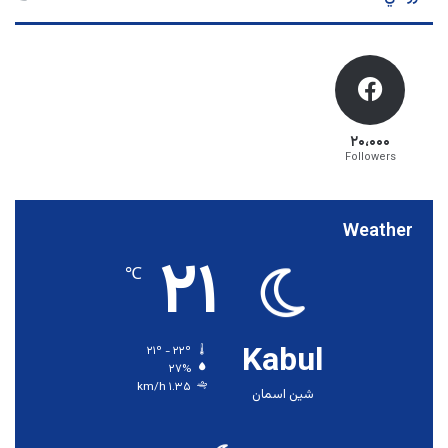
۲۰،۰۰۰
Followers
Weather
۲۱
℃
Kabul
۲۱º - ۲۲º
۲۷%
۱.۳۵ km/h
شین اسمان