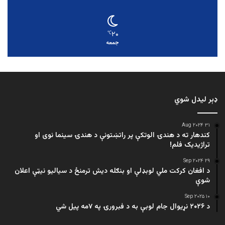
۲۰
℃
جمعه
ډېر لیدل شوي
۳۱ Aug ۲۰۲۴
کندهار ته د هندۍ الوتکې پر راتښتونې د هندۍ سینما نوی او
تراژيديک فلم!
۲۹ Sep ۲۰۲۴
د افغان کرکت ملي لوبډلې او بنګله دیش ترمنځ د سیالیو نیټې اعلان
شوې
۱۰ Sep ۲۰۲۵
د ۲۰۲۶ نړیوال جام لوبې به د فبرورۍ په ۷مه پیل شي