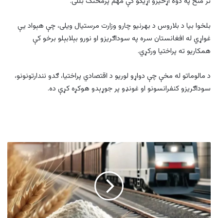
تر منځ په دوه اړخیزو اړیکو کې مهم پرمختګ بللی.
بلخوا بیا د بلاروس د بهرنیو چارو وزارت مرستیال ویلی، چې هېواد یې
غواړي له افغانستان سره په سوداګریزو او نورو بېلابېلو برخو کې
همکاریو ته پراختیا ورکړي.
د مالوماتو له مخې چې دواړو لوريو د اقتصادي پراختیا، ګدو نندارتونونو،
سوداګريزو کنفرانسونو او غونډو پر جوړېدو هوکړه کړې ده.
افغانستان
په
۲۰۲۴
کال
کې
د
روسیې
د