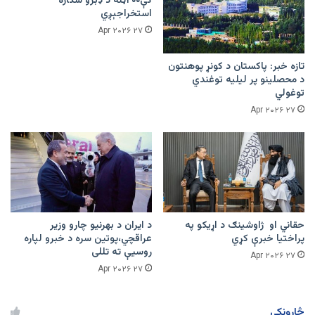
کې۲۰۰ټنه د ډبرو سکاره
استخراجېږي
۲۷ Apr ۲۰۲۶
تازه خبر: پاکستان د کونړ پوهنتون
د محصلینو پر لیلیه توغندي
توغولي
۲۷ Apr ۲۰۲۶
حقاني او ژاوشینګ د اړیکو په
د ایران د بهرنیو چارو وزیر
پراختیا خبرې کړي
عراقچي،پوتین سره د خبرو لپاره
روسیې ته تللی
۲۷ Apr ۲۰۲۶
۲۷ Apr ۲۰۲۶
څارونکي