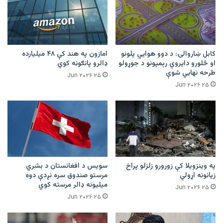
کابل ښاروالۍ: د دوو هوايي پلونو
امازون په هند کې ۴۸ میلیارده
او څلورو دایروي رېمپونو د جوړولو
ډالرو پانګونه کوي
طرحه نهایي شوې
۲۵ Jun ۲۰۲۶
۲۵ Jun ۲۰۲۶
په وینزویلا کې زورورو زلزلو پراخ
سویس د افغانستان د بشري
زیانونه اړولي
مرستو صندوق سره نږدې دوه
میلیونه ډالر مرسته کوي
۲۵ Jun ۲۰۲۶
۲۵ Jun ۲۰۲۶