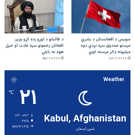
سویس د افغانستان د بشري
د طالبانو د لوړو زده کړو وزیر:
مرستو صندوق سره نږدې دوه
افغانان زخمونو سره عادت او خپل
میلیونه ډالر مرسته کوي
هوډ نه بایلي
۲۸ Apr ۲۰۲۶
۲۵ Jun ۲۰۲۶
Weather
۲۱
℃
Kabul, Afghanistan
۲۱º - ۲۲º
۲۷%
۱.۳۵ km/h
شین اسمان