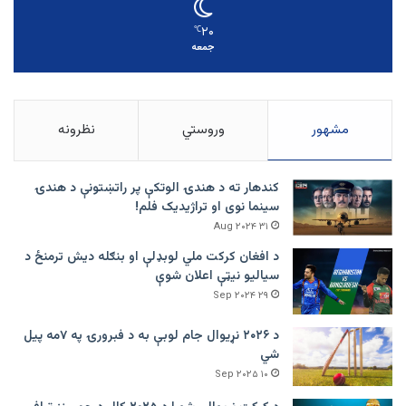
۲۰
℃
جمعه
مشهور
وروستي
نظرونه
کندهار ته د هندۍ الوتکې پر راتښتونې د هندۍ
سینما نوی او تراژيديک فلم!
۳۱ Aug ۲۰۲۴
د افغان کرکت ملي لوبډلې او بنګله دیش ترمنځ د
سیالیو نیټې اعلان شوې
۲۹ Sep ۲۰۲۴
د ۲۰۲۶ نړیوال جام لوبې به د فبرورۍ په ۷مه پیل
شي
۱۰ Sep ۲۰۲۵