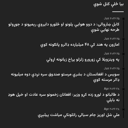
بیا ځلې کتل شوي
۲۵ Jun ۲۰۲۶
کابل ښاروالۍ: د دوو هوايي پلونو او څلورو دایروي رېمپونو د جوړولو
طرحه نهایي شوې
۲۵ Jun ۲۰۲۶
امازون په هند کې ۴۸ میلیارده ډالرو پانګونه کوي
۲۵ Jun ۲۰۲۶
په وینزویلا کې زورورو زلزلو پراخ زیانونه اړولي
۲۵ Jun ۲۰۲۶
سویس د افغانستان د بشري مرستو صندوق سره نږدې دوه میلیونه
ډالر مرسته کوي
۲۸ Apr ۲۰۲۶
د طالبانو د لوړو زده کړو وزیر: افغانان زخمونو سره عادت او خپل هوډ
نه بایلي
۲۸ Apr ۲۰۲۶
ملي شل اوریز جام سیالۍ راتلونکې میاشت پیلېږي