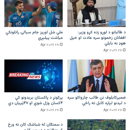
د طالبانو د لوړو زده کړو وزیر:
ملي شل اوریز جام سیالۍ راتلونکې
افغانان زخمونو سره عادت او خپل
میاشت پیلېږي
هوډ نه بایلي
۲۸ Apr ۲۰۲۶
۲۸ Apr ۲۰۲۶
ضمیرکابلوف نن طالب چارواکو سره
پرکونړ د پاکستان بریدونو کې
د لیدنو لپاره کابل ته راځي
۴کسان وژل شوي او ۴۷ټپیان دي
۲۷ Apr ۲۰۲۶
۲۸ Apr ۲۰۲۶
د سمنګان له شباشک کان نه ورځ