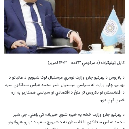
کابل ټيليګراف (د مرغومې ۲۳مه– ۱۴۰۳ لمريز)
د بلاروس د بهرنیو چارو وزارت لومړي مرستیال لوکا شیویچ د طالبانو د
بهرنیو چارو وزارت له سیاسي مرستیال شېر محمد عباس ستانکزي سره
د افغانستان او بلاروس تر منځ د اقتصادي او سیاسي همکاریو په اړه
خبرې کړې دي.
د بهرنیو چارو وزارت څخه په خپره شوې خبرپاڼه کې راغلي، چې شېر
محمد عباس ستانکزي افغانستان ته د شیویچ سفر، د دواړو هېوادونو