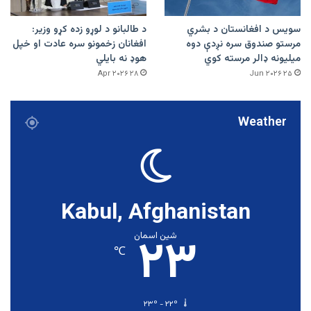
سویس د افغانستان د بشري
د طالبانو د لوړو زده کړو وزیر:
مرستو صندوق سره نږدې دوه
افغانان زخمونو سره عادت او خپل
میلیونه ډالر مرسته کوي
هوډ نه بایلي
۲۸ Apr ۲۰۲۶
۲۵ Jun ۲۰۲۶
Weather
Kabul, Afghanistan
۲۳
شین اسمان
℃
۲۳º - ۲۲º