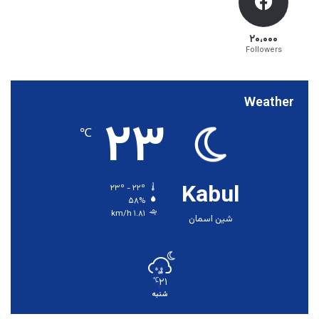
۲۰،۰۰۰
Followers
Weather
۲۳
℃
Kabul
۲۳º - ۲۲º
۵۸%
۱.۸۱ km/h
شین اسمان
۲۱
℃
شنبه