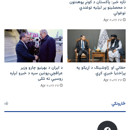
تازه خبر: پاکستان د کونړ پوهنتون
د محصلینو پر لیلیه توغندي
توغولي
۲۷ Apr ۲۰۲۶
حقاني او ژاوشینګ د اړیکو په
د ایران د بهرنیو چارو وزیر
پراختیا خبرې کړي
عراقچي،پوتین سره د خبرو لپاره
روسیې ته تللی
۲۷ Apr ۲۰۲۶
۲۷ Apr ۲۰۲۶
څارونکي