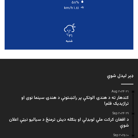
۵۸%
۱.۸۱ km/h
۲۱
℃
شنبه
ډېر لیدل شوي
۳۱ Aug ۲۰۲۴
کندهار ته د هندۍ الوتکې پر راتښتونې د هندۍ سینما نوی او
تراژيديک فلم!
۲۹ Sep ۲۰۲۴
د افغان کرکت ملي لوبډلې او بنګله دیش ترمنځ د سیالیو نیټې اعلان
شوې
۱۰ Sep ۲۰۲۵