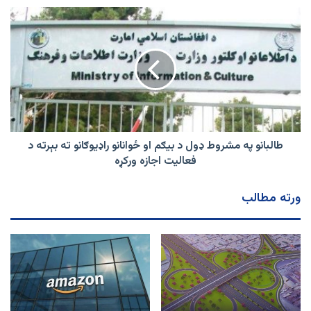
کیږي
طالبانو
په
مشروط
ډول
د
بیګم
او
ځوانانو
راډیوګانو
ته
طالبانو په مشروط ډول د بیګم او ځوانانو راډیوګانو ته بېرته د
بېرته
فعالیت اجازه ورکړه
د
فعالیت
ورته مطالب
اجازه
ورکړه