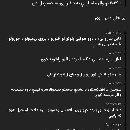
د ۲۰۲۶ نړیوال جام لوبې به د فبرورۍ په ۷مه پیل شي
بیا ځلې کتل شوي
۲۵ Jun ۲۰۲۶
کابل ښاروالۍ: د دوو هوايي پلونو او څلورو دایروي رېمپونو د جوړولو
طرحه نهایي شوې
۲۵ Jun ۲۰۲۶
امازون په هند کې ۴۸ میلیارده ډالرو پانګونه کوي
۲۵ Jun ۲۰۲۶
په وینزویلا کې زورورو زلزلو پراخ زیانونه اړولي
۲۵ Jun ۲۰۲۶
سویس د افغانستان د بشري مرستو صندوق سره نږدې دوه میلیونه
ډالر مرسته کوي
۲۸ Apr ۲۰۲۶
د طالبانو د لوړو زده کړو وزیر: افغانان زخمونو سره عادت او خپل هوډ
نه بایلي
۲۸ Apr ۲۰۲۶