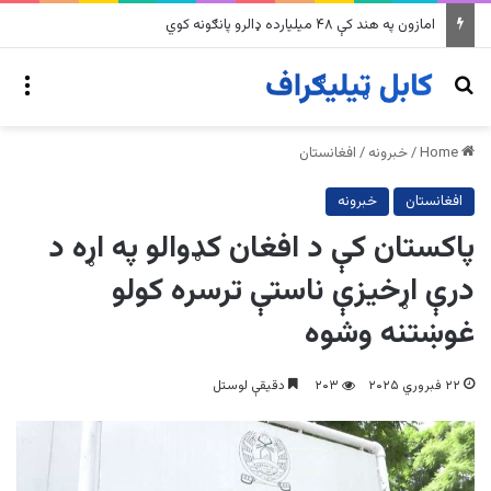
په وینزویلا کې زورورو زلزلو پراخ زیانونه اړولي
nu
Search for
Home
/
خبرونه
/
افغانستان
افغانستان
خبرونه
پاکستان کې د افغان کډوالو په اړه د
درې اړخیزې ناستې ترسره کولو
غوښتنه وشوه
۲۲ فبروري ۲۰۲۵
۲۰۳
دقیقې لوستل