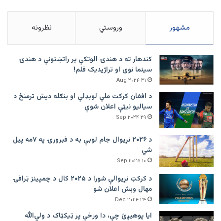
مشهور
وروستي
نظرونه
کندهار ته د هندۍ الوتکې پر راتښتونې د هندۍ
سینما نوی او تراژيديک فلم!
۳۱ Aug ۲۰۲۴
د افغان کرکت ملي لوبډلې او بنګله دیش ترمنځ د
سیالیو نیټې اعلان شوې
۲۹ Sep ۲۰۲۴
د ۲۰۲۶ نړیوال جام لوبې به د فبرورۍ په ۷مه پیل
شي
۱۰ Sep ۲۰۲۵
د کرکټ نړیوالې شورا د ۲۰۲۵ کال د چمپینز ټرافۍ
مهال وېش اعلان شو
۲۴ Dec ۲۰۲۴
ایا پوهیږئ چې، دا ورځې پر ټيکټاک د ولي‌الله