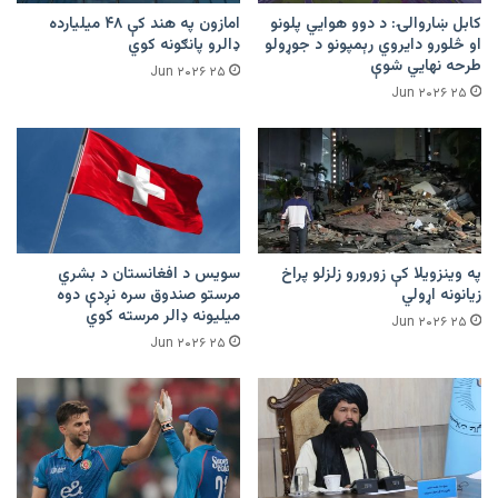
کابل ښاروالۍ: د دوو هوايي پلونو
امازون په هند کې ۴۸ میلیارده
او څلورو دایروي رېمپونو د جوړولو
ډالرو پانګونه کوي
طرحه نهایي شوې
۲۵ Jun ۲۰۲۶
۲۵ Jun ۲۰۲۶
په وینزویلا کې زورورو زلزلو پراخ
سویس د افغانستان د بشري
زیانونه اړولي
مرستو صندوق سره نږدې دوه
میلیونه ډالر مرسته کوي
۲۵ Jun ۲۰۲۶
۲۵ Jun ۲۰۲۶