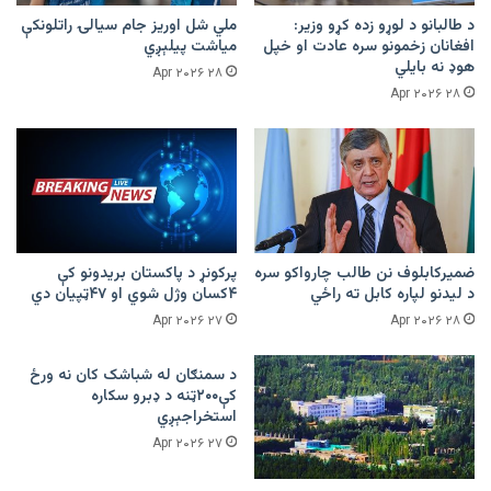
د طالبانو د لوړو زده کړو وزیر:
ملي شل اوریز جام سیالۍ راتلونکې
افغانان زخمونو سره عادت او خپل
میاشت پیلېږي
هوډ نه بایلي
۲۸ Apr ۲۰۲۶
۲۸ Apr ۲۰۲۶
ضمیرکابلوف نن طالب چارواکو سره
پرکونړ د پاکستان بریدونو کې
د لیدنو لپاره کابل ته راځي
۴کسان وژل شوي او ۴۷ټپیان دي
۲۷ Apr ۲۰۲۶
۲۸ Apr ۲۰۲۶
د سمنګان له شباشک کان نه ورځ
کې۲۰۰ټنه د ډبرو سکاره
استخراجېږي
۲۷ Apr ۲۰۲۶