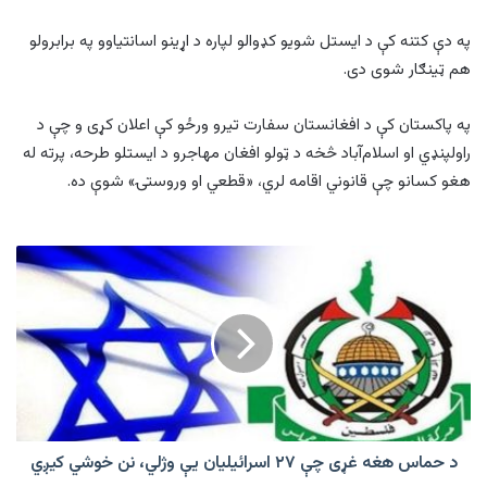
په دې کتنه کې د ایستل شویو کډوالو لپاره د اړینو اسانتیاوو په برابرولو
هم ټینګار شوی دی.
په پاکستان کې د افغانستان سفارت تیرو ورځو کې اعلان کړی و چې د
راولپنډي او اسلام‌آباد څخه د ټولو افغان مهاجرو د ایستلو طرحه، پرته له
هغو کسانو چې قانوني اقامه لري، «قطعي او وروستۍ» شوې ده.
د
حماس
هغه
غړی
چې
۲۷
اسرائیلیان
یې
وژلي،
نن
د حماس هغه غړی چې ۲۷ اسرائیلیان یې وژلي، نن خوشي کیږي
خوشي