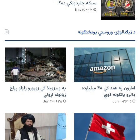
سیکه چلېدونکې ده؟
۳ Nov ۲۰۲۴
د ټیګنالوژۍ وروستي پرمختګونه
امازون په هند کې ۴۸ میلیارده
په وینزویلا کې زورورو زلزلو پراخ
ډالرو پانګونه کوي
زیانونه اړولي
۲۵ Jun ۲۰۲۶
۲۵ Jun ۲۰۲۶