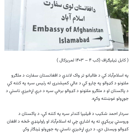
( کابل ټيليګراف (کب ۴ – ۱۴۰۳ لمريزکال )
په اسلام‌آباد کې د طالبانو تر واک لاندې د افغانستان سفارت د ملګرو
ملتونو د کډوالو په چارو کې د عالي کمېشنرۍ له رئیس سره په کتنه کې
د پاکستان او د ملګرو ملتونو د کډوالو برخې سره د درې اړخیزې ناستې د
جوړولو غوښتنه وکړه.
سردار احمد شکیب د فیلیپا کندلر سره په کتنه کې، د پاکستان د
وروستي پرېکړې ته په اشارې چې له اسلام‌آباد او راولپنډي څخه د افغان
کډوالو ویستل دي، د درې اړخیزې ناستې په جوړولو ټینګار وکړ.