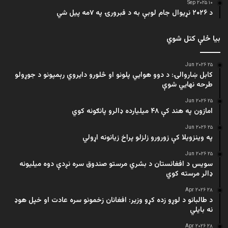
۱۰ Sep ۲۰۲۵
د ۲۰۲۶ نړیوال جام لوبې به د فبرورۍ په ۷مه پیل شي
بیا ځلې کتل شوي
۲۵ Jun ۲۰۲۶
کابل ښاروالۍ: د دوو هوايي پلونو او څلورو دایروي رېمپونو د جوړولو
طرحه نهایي شوې
۲۵ Jun ۲۰۲۶
امازون په هند کې ۴۸ میلیارده ډالرو پانګونه کوي
۲۵ Jun ۲۰۲۶
په وینزویلا کې زورورو زلزلو پراخ زیانونه اړولي
۲۵ Jun ۲۰۲۶
سویس د افغانستان د بشري مرستو صندوق سره نږدې دوه میلیونه
ډالر مرسته کوي
۲۸ Apr ۲۰۲۶
د طالبانو د لوړو زده کړو وزیر: افغانان زخمونو سره عادت او خپل هوډ
نه بایلي
۲۸ Apr ۲۰۲۶