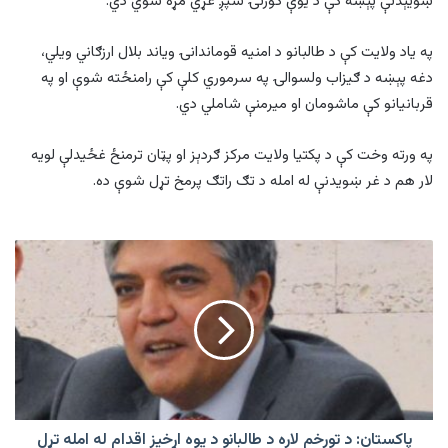
ښویېدنې پېښه کې د یوې کورنۍ شپږ غړي مړه شوي دي.
په یاد ولایت کې د طالبانو د امنیه قوماندانۍ ویاند بلال ارزګاني ویلي،
دغه پېښه د ګیزاب ولسوالۍ په سرموري کلې کې رامنځته شوې او په
قربانیانو کې ماشومان او میرمنې شاملي دي.
په ورته وخت کې د پکتیا ولایت مرکز ګردېز او پټان ترمنځ غځیدلې لویه
لار هم د غر ښویدنې له امله د تګ راتګ پرمخ تړل شوې ده.
پاکستان:
د
تورخم
لاره
د
طالبانو
د
یوه
اړخیز
اقدام
پاکستان: د تورخم لاره د طالبانو د یوه اړخیز اقدام له امله تړل