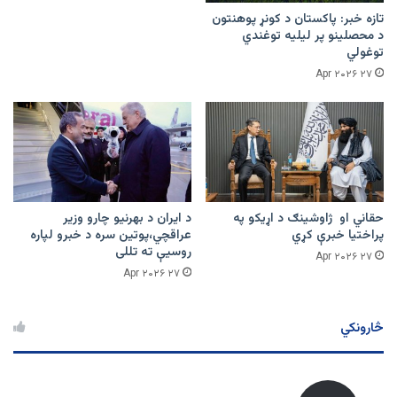
تازه خبر: پاکستان د کونړ پوهنتون
د محصلینو پر لیلیه توغندي
توغولي
۲۷ Apr ۲۰۲۶
حقاني او ژاوشینګ د اړیکو په
د ایران د بهرنیو چارو وزیر
پراختیا خبرې کړي
عراقچي،پوتین سره د خبرو لپاره
روسیې ته تللی
۲۷ Apr ۲۰۲۶
۲۷ Apr ۲۰۲۶
څارونکي