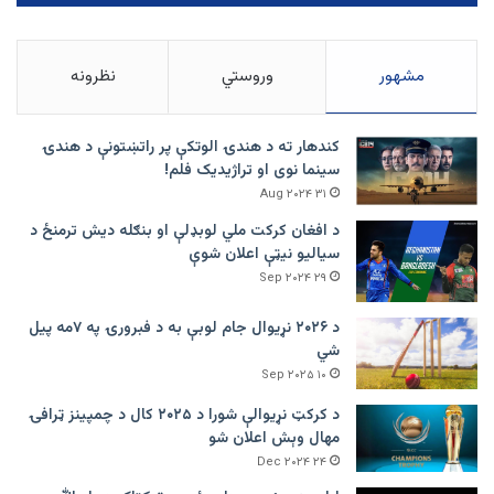
مشهور
وروستي
نظرونه
کندهار ته د هندۍ الوتکې پر راتښتونې د هندۍ
سینما نوی او تراژيديک فلم!
۳۱ Aug ۲۰۲۴
د افغان کرکت ملي لوبډلې او بنګله دیش ترمنځ د
سیالیو نیټې اعلان شوې
۲۹ Sep ۲۰۲۴
د ۲۰۲۶ نړیوال جام لوبې به د فبرورۍ په ۷مه پیل
شي
۱۰ Sep ۲۰۲۵
د کرکټ نړیوالې شورا د ۲۰۲۵ کال د چمپینز ټرافۍ
مهال وېش اعلان شو
۲۴ Dec ۲۰۲۴