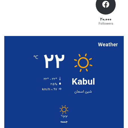
۲۰،۰۰۰
Followers
Weather
۲۲
℃
Kabul
۲۲º - ۲۲º
۲۵%
۰.۹۷ km/h
شین اسمان
۲۲
℃
جمعه