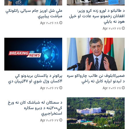
د طالبانو د لوړو زده کړو وزیر:
ملي شل اوریز جام سیالۍ راتلونکې
افغانان زخمونو سره عادت او خپل
میاشت پیلېږي
هوډ نه بایلي
۲۸ Apr ۲۰۲۶
۲۸ Apr ۲۰۲۶
ضمیرکابلوف نن طالب چارواکو سره
پرکونړ د پاکستان بریدونو کې
د لیدنو لپاره کابل ته راځي
۴کسان وژل شوي او ۴۷ټپیان دي
۲۷ Apr ۲۰۲۶
۲۸ Apr ۲۰۲۶
د سمنګان له شباشک کان نه ورځ
کې۲۰۰ټنه د ډبرو سکاره
استخراجېږي
۲۷ Apr ۲۰۲۶