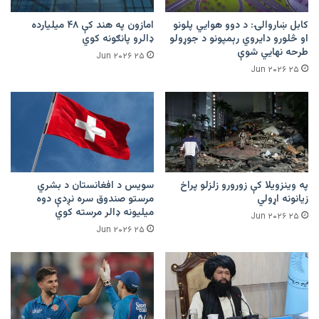
کابل ښاروالۍ: د دوو هوايي پلونو
امازون په هند کې ۴۸ میلیارده
او څلورو دایروي رېمپونو د جوړولو
ډالرو پانګونه کوي
طرحه نهایي شوې
۲۵ Jun ۲۰۲۶
۲۵ Jun ۲۰۲۶
په وینزویلا کې زورورو زلزلو پراخ
سویس د افغانستان د بشري
زیانونه اړولي
مرستو صندوق سره نږدې دوه
میلیونه ډالر مرسته کوي
۲۵ Jun ۲۰۲۶
۲۵ Jun ۲۰۲۶