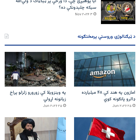
ایا پوهیږئ چې، دا ورځې پر ټيکټاک د ولي‌الله
سیکه چلېدونکې ده؟
۳ Nov ۲۰۲۴
د ټیګنالوژۍ وروستي پرمختګونه
امازون په هند کې ۴۸ میلیارده
په وینزویلا کې زورورو زلزلو پراخ
ډالرو پانګونه کوي
زیانونه اړولي
۲۵ Jun ۲۰۲۶
۲۵ Jun ۲۰۲۶