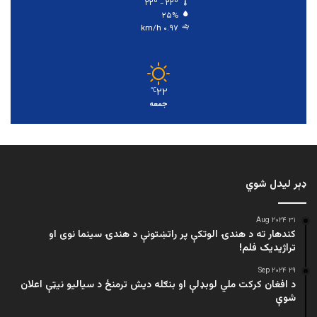
۲۲º - ۲۲º
۲۵%
۰.۹۷ km/h
۲۲
℃
جمعه
ډېر لیدل شوي
۳۱ Aug ۲۰۲۴
کندهار ته د هندۍ الوتکې پر راتښتونې د هندۍ سینما نوی او
تراژيديک فلم!
۲۹ Sep ۲۰۲۴
د افغان کرکت ملي لوبډلې او بنګله دیش ترمنځ د سیالیو نیټې اعلان
شوې