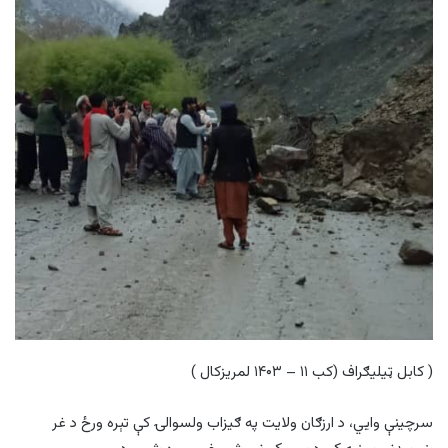
( کابل ټيليګراف (کب ۱۱ – ۱۴۰۳ لمريزکال )
سرچینې وایي، د ارزګان ولایت په ګیزاب ولسوالۍ کې تېره ورځ د غر