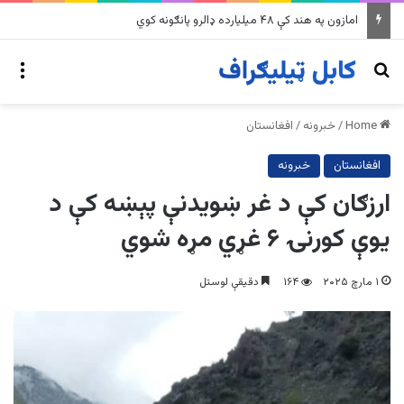
په وینزویلا کې زورورو زلزلو پراخ زیانونه اړولي
nu
Search for
Home
/
خبرونه
/
افغانستان
افغانستان
خبرونه
ارزګان کې د غر ښویدنې پېښه کې د
یوې کورنۍ ۶ غړي مړه شوي
۱ مارچ ۲۰۲۵
۱۶۴
دقیقې لوستل