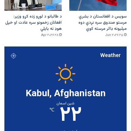
سویس د افغانستان د بشري
د طالبانو د لوړو زده کړو وزیر:
مرستو صندوق سره نږدې دوه
افغانان زخمونو سره عادت او خپل
میلیونه ډالر مرسته کوي
هوډ نه بایلي
۲۸ Apr ۲۰۲۶
۲۵ Jun ۲۰۲۶
Weather
Kabul, Afghanistan
۲۲
شین اسمان
℃