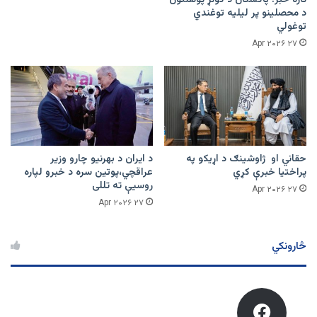
د محصلینو پر لیلیه توغندي
توغولي
۲۷ Apr ۲۰۲۶
حقاني او ژاوشینګ د اړیکو په
د ایران د بهرنیو چارو وزیر
پراختیا خبرې کړي
عراقچي،پوتین سره د خبرو لپاره
روسیې ته تللی
۲۷ Apr ۲۰۲۶
۲۷ Apr ۲۰۲۶
څارونکي