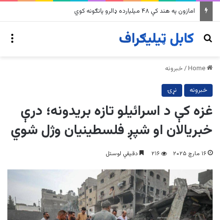
په وینزویلا کې زورورو زلزلو پراخ زیانونه اړولي
nu
Search for
Home
/
خبرونه
خبرونه
نړۍ
غزه کې د اسرائیلو تازه بریدونه؛ درې
خبریالان او شپږ فلسطینیان وژل شوي
۱۶ مارچ ۲۰۲۵
۲۱۶
دقیقې لوستل