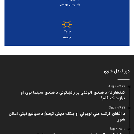
۲۵%
۰.۹۷ km/h
۲۲
℃
جمعه
ډېر لیدل شوي
۳۱ Aug ۲۰۲۴
کندهار ته د هندۍ الوتکې پر راتښتونې د هندۍ سینما نوی او
تراژيديک فلم!
۲۹ Sep ۲۰۲۴
د افغان کرکت ملي لوبډلې او بنګله دیش ترمنځ د سیالیو نیټې اعلان
شوې
۱۰ Sep ۲۰۲۵