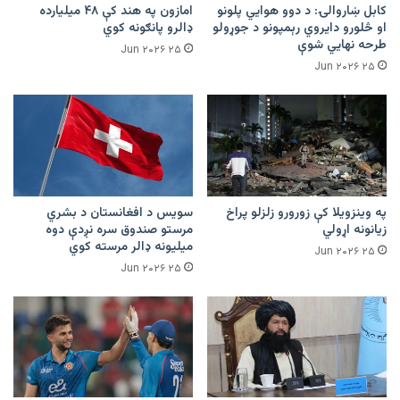
کابل ښاروالۍ: د دوو هوايي پلونو
امازون په هند کې ۴۸ میلیارده
او څلورو دایروي رېمپونو د جوړولو
ډالرو پانګونه کوي
طرحه نهایي شوې
۲۵ Jun ۲۰۲۶
۲۵ Jun ۲۰۲۶
په وینزویلا کې زورورو زلزلو پراخ
سویس د افغانستان د بشري
زیانونه اړولي
مرستو صندوق سره نږدې دوه
میلیونه ډالر مرسته کوي
۲۵ Jun ۲۰۲۶
۲۵ Jun ۲۰۲۶