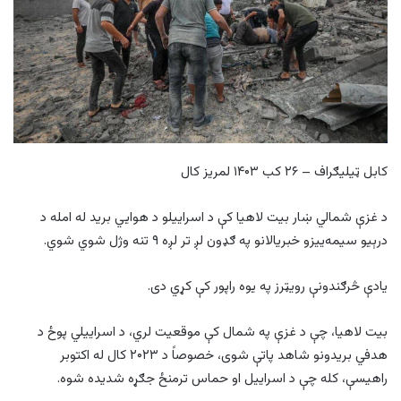
کابل ټیلیګراف – ۲۶ کب ۱۴۰۳ لمریز کال
د غزې شمالي ښار بیت لاهیا کې د اسراییلو د هوایي برید له امله د
درېیو سیمه‌ییزو خبریالانو په ګډون لږ تر لږه ۹ تنه وژل شوي شوي.
یادې څرګندونې رویټرز په یوه راپور کې کړي دی.
بیت لاهیا، چې د غزې په شمال کې موقعیت لري، د اسراییلي پوځ د
هدفي بریدونو شاهد پاتې شوی، خصوصاً د ۲۰۲۳ کال له اکتوبر
راهیسې، کله چې د اسراییل او حماس ترمنځ جګړه شدیده شوه.