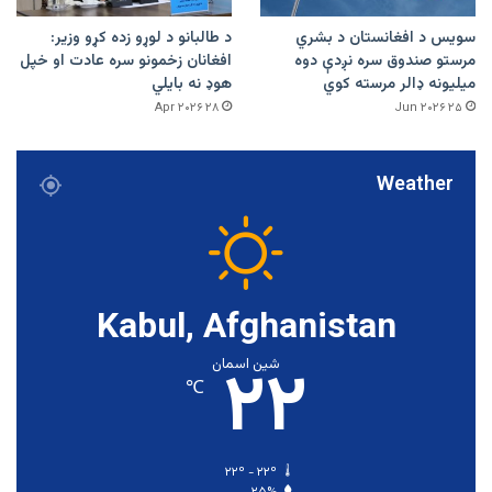
سویس د افغانستان د بشري
د طالبانو د لوړو زده کړو وزیر:
مرستو صندوق سره نږدې دوه
افغانان زخمونو سره عادت او خپل
میلیونه ډالر مرسته کوي
هوډ نه بایلي
۲۸ Apr ۲۰۲۶
۲۵ Jun ۲۰۲۶
Weather
Kabul, Afghanistan
۲۲
شین اسمان
℃
۲۲º - ۲۲º