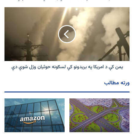
یمن
کې
د
امریکا
په
بریدونو
کې
لسګونه
حوثیان
وژل
یمن کې د امریکا په بریدونو کې لسګونه حوثیان وژل شوي دي
شوي
دي
ورته مطالب