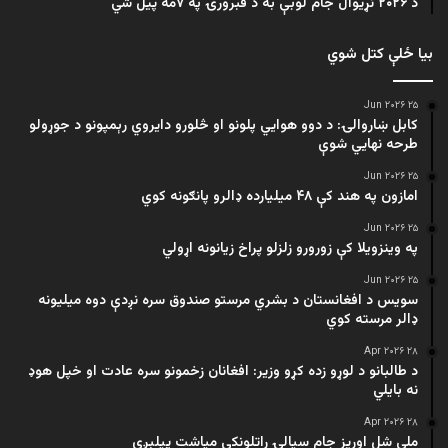
د ۲۰۲۶ نړیوال جام لوبې به د فبرورۍ په ۷مه پیل شي
بیا ځلې کتل شوي
۲۵ Jun ۲۰۲۶
کابل ښاروالۍ: د دوو هوايي پلونو او څلورو دایروي رېمپونو د جوړولو
طرحه نهایي شوې
۲۵ Jun ۲۰۲۶
امازون په هند کې ۴۸ میلیارده ډالرو پانګونه کوي
۲۵ Jun ۲۰۲۶
په وینزویلا کې زورورو زلزلو پراخ زیانونه اړولي
۲۵ Jun ۲۰۲۶
سویس د افغانستان د بشري مرستو صندوق سره نږدې دوه میلیونه
ډالر مرسته کوي
۲۸ Apr ۲۰۲۶
د طالبانو د لوړو زده کړو وزیر: افغانان زخمونو سره عادت او خپل هوډ
نه بایلي
۲۸ Apr ۲۰۲۶
ملي شل اوریز جام سیالۍ راتلونکې میاشت پیلېږي