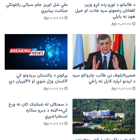
د طالبانو د لوړو زده کړو وزیر:
ملي شل اوریز جام سیالۍ راتلونکې
افغانان زخمونو سره عادت او خپل
میاشت پیلېږي
هوډ نه بایلي
۲۸ Apr ۲۰۲۶
۲۸ Apr ۲۰۲۶
ضمیرکابلوف نن طالب چارواکو سره
پرکونړ د پاکستان بریدونو کې
د لیدنو لپاره کابل ته راځي
۴کسان وژل شوي او ۴۷ټپیان دي
۲۷ Apr ۲۰۲۶
۲۸ Apr ۲۰۲۶
د سمنګان له شباشک کان نه ورځ
کې۲۰۰ټنه د ډبرو سکاره
استخراجېږي
۲۷ Apr ۲۰۲۶
تازه خبر: پاکستان د کونړ پوهنتون