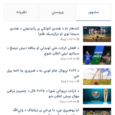
مشهور
وروستي
نظرونه
کندهار ته د هندۍ الوتکې پر راتښتونې د هندۍ
سینما نوی او تراژيديک فلم!
۳۱ Aug ۲۰۲۴
د افغان کرکت ملي لوبډلې او بنګله دیش ترمنځ د
سیالیو نیټې اعلان شوې
۲۹ Sep ۲۰۲۴
د ۲۰۲۶ نړیوال جام لوبې به د فبرورۍ په ۷مه پیل
شي
۱۰ Sep ۲۰۲۵
د کرکټ نړیوالې شورا د ۲۰۲۵ کال د چمپینز ټرافۍ
مهال وېش اعلان شو
۲۴ Dec ۲۰۲۴
ایا پوهیږئ چې، دا ورځې پر ټيکټاک د ولي‌الله