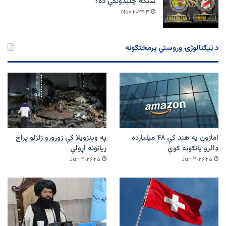
سیکه چلېدونکې ده؟
۳ Nov ۲۰۲۴
د ټیګنالوژۍ وروستي پرمختګونه
امازون په هند کې ۴۸ میلیارده
په وینزویلا کې زورورو زلزلو پراخ
ډالرو پانګونه کوي
زیانونه اړولي
۲۵ Jun ۲۰۲۶
۲۵ Jun ۲۰۲۶