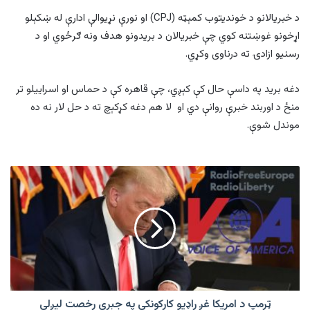
د خبریالانو د خوندیتوب کمېټه (CPJ) او نورې نړیوالې ادارې له ښکېلو
اړخونو غوښتنه کوي چې خبریالان د بریدونو هدف ونه ګرځوي او د
رسنیو ازادۍ ته درناوی وکړي.
دغه برید په داسې حال کې کېږي، چې قاهره کې د حماس او اسراییلو تر
منځ د اوربند خبرې روانې دي او لا هم دغه کړکېچ ته د حل لار نه ده
موندل شوې.
ټرمپ
د
امریکا
غږ
راډیو
کارکونکي‌
په
جبري
رخصت
لیږلي
ټرمپ د امریکا غږ راډیو کارکونکي‌ په جبري رخصت لیږلي