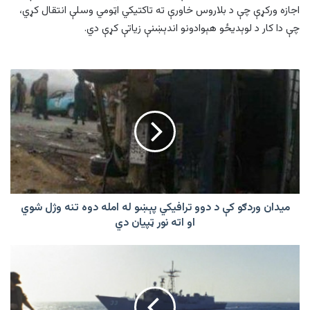
اجازه ورکړې چې د بلاروس خاورې ته تاکتیکي اټومي وسلې انتقال کړي،
چې دا کار د لوېدیځو هېوادونو اندېښنې زیاتې کړې دي.
میدان
وردګو
کې
د
دوو
ترافیکي
پېښو
له
امله
دوه
میدان وردګو کې د دوو ترافیکي پېښو له امله دوه تنه وژل شوي
تنه
او اته نور ټپیان دي
وژل
شوي
روسیې
او
او
اته
اوکراین
نور
په
ټپیان
تور