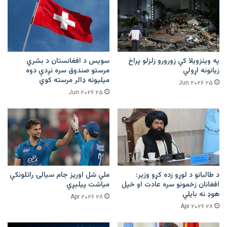
په وینزویلا کې زورورو زلزلو پراخ
سویس د افغانستان د بشري
زیانونه اړولي
مرستو صندوق سره نږدې دوه
میلیونه ډالر مرسته کوي
۲۵ Jun ۲۰۲۶
۲۵ Jun ۲۰۲۶
د طالبانو د لوړو زده کړو وزیر:
ملي شل اوریز جام سیالۍ راتلونکې
افغانان زخمونو سره عادت او خپل
میاشت پیلېږي
هوډ نه بایلي
۲۸ Apr ۲۰۲۶
۲۸ Apr ۲۰۲۶