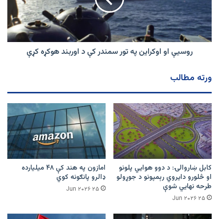
دي
سمندر
کې
د
اوربند
هوکړه
روسیې او اوکراین په تور سمندر کې د اوربند هوکړه کړې
کړې
ورته مطالب
کابل ښاروالۍ: د دوو هوايي پلونو
امازون په هند کې ۴۸ میلیارده
او څلورو دایروي رېمپونو د جوړولو
ډالرو پانګونه کوي
طرحه نهایي شوې
۲۵ Jun ۲۰۲۶
۲۵ Jun ۲۰۲۶