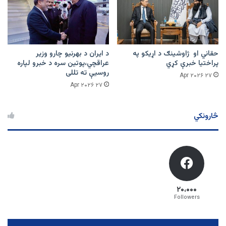
حقاني او ژاوشینګ د اړیکو په
د ایران د بهرنیو چارو وزیر
پراختیا خبرې کړي
عراقچي،پوتین سره د خبرو لپاره
روسیې ته تللی
۲۷ Apr ۲۰۲۶
۲۷ Apr ۲۰۲۶
څارونکي
۲۰،۰۰۰
Followers