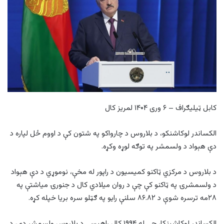
کابل ټیلیګراف – ۶ وری ۱۴۰۴ لمریز کال
الکساندر لوکاشنکو، د بلاروس د چارواکو په شتون کې د اووم ځل لپاره د
دې هېواد د ولسمشر په توګه لوړه وکړه.
د بلاروس د مرکزي ټاکنو کمیسیون د راپور له مخې، نوموړي د دې هېواد
د ولسمشرۍ په ټاکنو کې چې د روان میلادي کال د جنورۍ میاشتې په
۲۸مه ترسره شوې د ۸۶.۸۲ سلنې رایو په ګټلو سره بریا خپله کړه.
​الکساندر لوکاشینکا، چې له ۱۹۹۴ کال راهیسې د بلاروس ولسمشر دی، د