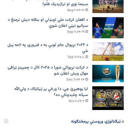
سینما نوی او تراژيديک فلم!
۳۱ Aug ۲۰۲۴
د افغان کرکت ملي لوبډلې او بنګله دیش ترمنځ د
سیالیو نیټې اعلان شوې
۲۹ Sep ۲۰۲۴
د ۲۰۲۶ نړیوال جام لوبې به د فبرورۍ په ۷مه پیل
شي
۱۰ Sep ۲۰۲۵
د کرکټ نړیوالې شورا د ۲۰۲۵ کال د چمپینز ټرافۍ
مهال وېش اعلان شو
۲۴ Dec ۲۰۲۴
ایا پوهیږئ چې، دا ورځې پر ټيکټاک د ولي‌الله
سیکه چلېدونکې ده؟
۳ Nov ۲۰۲۴
د ټیګنالوژۍ وروستي پرمختګونه