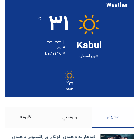
Weather
۳۱
℃
Kabul
۳۱º - ۲۲º
۱۰%
۱.۴۸ km/h
شین اسمان
۳۱
℃
جمعه
مشهور
وروستي
نظرونه
کندهار ته د هندۍ الوتکې پر راتښتونې د هندۍ