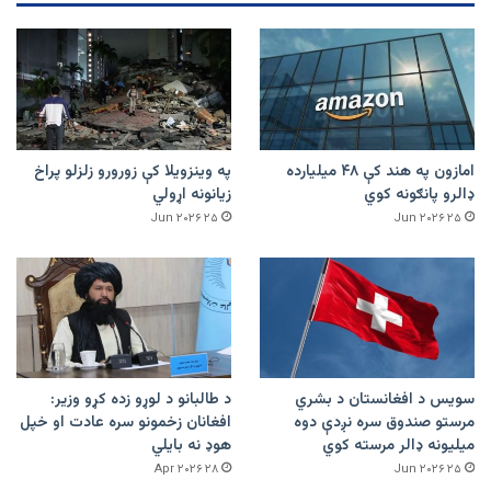
امازون په هند کې ۴۸ میلیارده
په وینزویلا کې زورورو زلزلو پراخ
ډالرو پانګونه کوي
زیانونه اړولي
۲۵ Jun ۲۰۲۶
۲۵ Jun ۲۰۲۶
سویس د افغانستان د بشري
د طالبانو د لوړو زده کړو وزیر:
مرستو صندوق سره نږدې دوه
افغانان زخمونو سره عادت او خپل
میلیونه ډالر مرسته کوي
هوډ نه بایلي
۲۸ Apr ۲۰۲۶
۲۵ Jun ۲۰۲۶