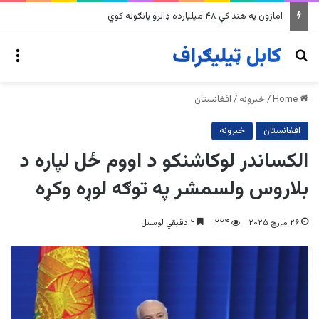
په وینزویلا کې زورورو زلزلو پراخ زیانونه اړولي
nu
Search for
Home
/
خبرونه
/
افغانستان
افغانستان
خبرونه
الکساندر لوکاشنکو د اووم ځل لپاره د
بلاروس ولسمشر په توګه لوړه وکړه
۲۶ مارچ ۲۰۲۵
۲۲۴
۲ دقیقي لوستل