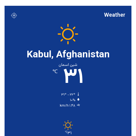
Weather
Kabul, Afghanistan
۳۱
شین اسمان
℃
۳۱º - ۲۲º
۱۰%
۱.۴۸ km/h
۳۱
℃