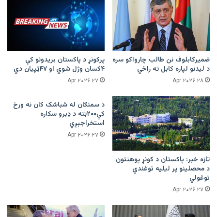
ضمیرکابلوف نن طالب چارواکو سره
پرکونړ د پاکستان بریدونو کې
د لیدنو لپاره کابل ته راځي
۴کسان وژل شوي او ۴۷ټپیان دي
۲۷ Apr ۲۰۲۶
۲۸ Apr ۲۰۲۶
د سمنګان له شباشک کان نه ورځ
کې۲۰۰ټنه د ډبرو سکاره
استخراجېږي
۲۷ Apr ۲۰۲۶
تازه خبر: پاکستان د کونړ پوهنتون
د محصلینو پر لیلیه توغندي
توغولي
۲۷ Apr ۲۰۲۶