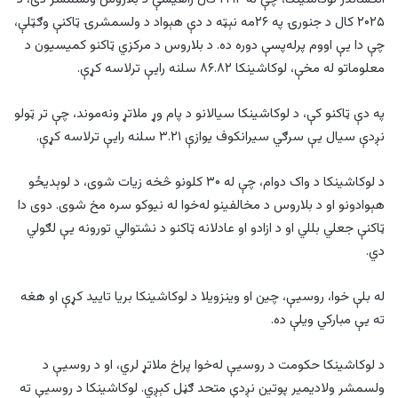
۲۰۲۵ کال د جنورۍ په ۲۶مه نېټه د دې هېواد د ولسمشرۍ ټاکنې وګټلې،
چې دا یې اووم پرله‌پسې دوره ده. د بلاروس د مرکزي ټاکنو کمیسیون د
معلوماتو له مخې، لوکاشینکا ۸۶.۸۲ سلنه رایې ترلاسه کړې.
په دې ټاکنو کې، د لوکاشینکا سیالانو د پام وړ ملاتړ ونه‌موند، چې تر ټولو
نږدې سیال یې سرګي سیرانکوف یوازې ۳.۲۱ سلنه رایې ترلاسه کړې.
د لوکاشینکا د واک دوام، چې له ۳۰ کلونو څخه زیات شوی، د لوېدیځو
هېوادونو او د بلاروس د مخالفینو له‌خوا له نیوکو سره مخ شوی. دوی دا
ټاکنې جعلي بللي او د ازادو او عادلانه ټاکنو د نشتوالي تورونه یې لګولي
دي.
له بلې خوا، روسیې، چین او وینزویلا د لوکاشینکا بریا تایید کړې او هغه
ته یې مبارکي ویلې ده.
د لوکاشینکا حکومت د روسیې له‌خوا پراخ ملاتړ لري، او د روسیې د
ولسمشر ولادیمیر پوتین نږدې متحد ګڼل کېږي. لوکاشینکا د روسیې ته