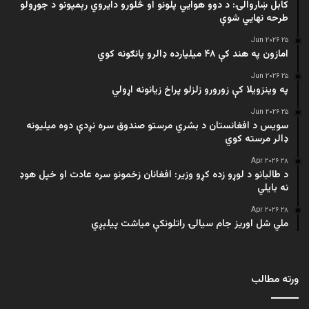
کابل ښاروالۍ: د دوو هوايي پلونو او څلورو دایروي رېمپونو د جوړولو
طرحه نهایي شوې
۲۵ Jun ۲۰۲۶
امازون په هند کې ۴۸ میلیارده ډالرو پانګونه کوي
۲۵ Jun ۲۰۲۶
په وینزویلا کې زورورو زلزلو پراخ زیانونه اړولي
۲۵ Jun ۲۰۲۶
سویس د افغانستان د بشري مرستو صندوق سره نږدې دوه میلیونه
ډالر مرسته کوي
۲۸ Apr ۲۰۲۶
د طالبانو د لوړو زده کړو وزیر: افغانان زخمونو سره عادت او خپل هوډ
نه بایلي
۲۸ Apr ۲۰۲۶
ملي شل اوریز جام سیالۍ راتلونکې میاشت پیلېږي
ورته مطالب