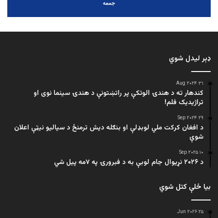
جمعه
ډېر لیدل شوي
۳۱ Aug ۲۰۲۴
کندهار ته د هندۍ الوتکې پر راتښتونې د هندۍ سینما نوی او
تراژيديک فلم!
۲۹ Sep ۲۰۲۴
د افغان کرکت ملي لوبډلې او بنګله دیش ترمنځ د سیالیو نیټې اعلان
شوې
۱۰ Sep ۲۰۲۵
د ۲۰۲۶ نړیوال جام لوبې به د فبرورۍ په ۷مه پیل شي
بیا ځلې کتل شوي
۲۵ Jun ۲۰۲۶