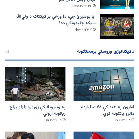
۲۴ Dec ۲۰۲۴
ایا پوهیږئ چې، دا ورځې پر ټيکټاک د ولي‌الله
سیکه چلېدونکې ده؟
۳ Nov ۲۰۲۴
د ټیګنالوژۍ وروستي پرمختګونه
امازون په هند کې ۴۸ میلیارده
په وینزویلا کې زورورو زلزلو پراخ
ډالرو پانګونه کوي
زیانونه اړولي
۲۵ Jun ۲۰۲۶
۲۵ Jun ۲۰۲۶