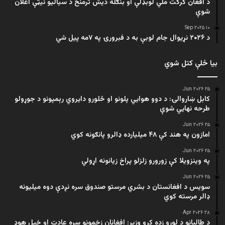
د افغان کرکت ملي لوبډلې او بنګله دیش ترمنځ د سیالیو نیټې اعلان
شوې
۱۰ Sep ۲۰۲۵
د ۲۰۲۶ نړیوال جام لوبې به د فبرورۍ په ۷مه پیل شي
بیا ځلې کتل شوي
۲۵ Jun ۲۰۲۶
کابل ښاروالۍ: د دوو هوايي پلونو او څلورو دایروي رېمپونو د جوړولو
طرحه نهایي شوې
۲۵ Jun ۲۰۲۶
امازون په هند کې ۴۸ میلیارده ډالرو پانګونه کوي
۲۵ Jun ۲۰۲۶
په وینزویلا کې زورورو زلزلو پراخ زیانونه اړولي
۲۵ Jun ۲۰۲۶
سویس د افغانستان د بشري مرستو صندوق سره نږدې دوه میلیونه
ډالر مرسته کوي
۲۸ Apr ۲۰۲۶
د طالبانو د لوړو زده کړو وزیر: افغانان زخمونو سره عادت او خپل هوډ