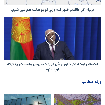
طالب
هم
پروان کې طالبانو څلور غله وژلي او یو طالب هم ټپی شوی
ټپی
شوی
الکساندر
لوکاشنکو
د
اووم
ځل
لپاره
د
بلاروس
ولسمشر
په
الکساندر لوکاشنکو د اووم ځل لپاره د بلاروس ولسمشر په توګه
توګه
لوړه وکړه
لوړه
وکړه
ورته مطالب