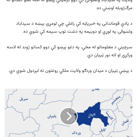
ولایت په سیداباد ولسوالۍ کې دوو ترافیکي پېښو له امله لسو کسانو ته
مرګ‌ژوبله اوښتې ده.
د یادې قوماندانۍ په خبرپاڼه کې راغلي چې لومړۍ پېښه د سیداباد
ولسوالۍ په لوړې او دوېیمه په دشت توپ سیمه کې شوې ده.
سرچېنې د معلوماتو له مخې، په دغو پېښو کې دوو کسانو ژوند له لاسه
ورکړی او اته نور ټپیان دي.
د پېښې ټپیان د میدان وردګو ولایت ملکي روغتون ته لېږدول شوي دي.
پروان
کې
طالبانو
څلور
غله
وژلي
او
یو