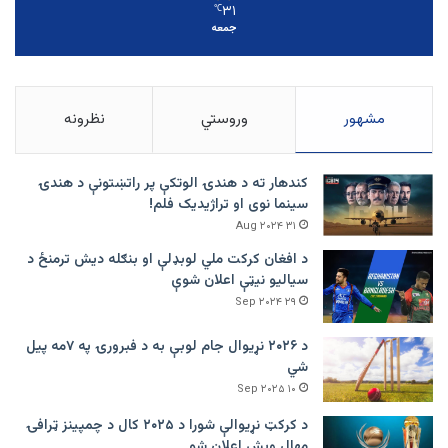
۳۱
℃
جمعه
مشهور
وروستي
نظرونه
کندهار ته د هندۍ الوتکې پر راتښتونې د هندۍ
سینما نوی او تراژيديک فلم!
۳۱ Aug ۲۰۲۴
د افغان کرکت ملي لوبډلې او بنګله دیش ترمنځ د
سیالیو نیټې اعلان شوې
۲۹ Sep ۲۰۲۴
د ۲۰۲۶ نړیوال جام لوبې به د فبرورۍ په ۷مه پیل
شي
۱۰ Sep ۲۰۲۵
د کرکټ نړیوالې شورا د ۲۰۲۵ کال د چمپینز ټرافۍ
مهال وېش اعلان شو