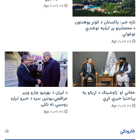
۲۷ Apr ۲۰۲۶
تازه خبر: پاکستان د کونړ پوهنتون
د محصلینو پر لیلیه توغندي
توغولي
۲۷ Apr ۲۰۲۶
حقاني او ژاوشینګ د اړیکو په
د ایران د بهرنیو چارو وزیر
پراختیا خبرې کړي
عراقچي،پوتین سره د خبرو لپاره
روسیې ته تللی
۲۷ Apr ۲۰۲۶
۲۷ Apr ۲۰۲۶
څارونکي