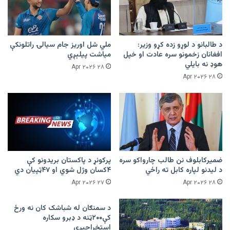
د طالبانو د لوړو زده کړو وزیر:
ملي شل اوریز جام سیالۍ راتلونکې
افغانان زخمونو سره عادت او خپل
میاشت پیلېږي
هوډ نه بایلي
۲۸ Apr ۲۰۲۶
۲۸ Apr ۲۰۲۶
ضمیرکابلوف نن طالب چارواکو سره
پرکونړ د پاکستان بریدونو کې
د لیدنو لپاره کابل ته راځي
۴کسان وژل شوي او ۴۷ټپیان دي
۲۷ Apr ۲۰۲۶
۲۸ Apr ۲۰۲۶
د سمنګان له شباشک کان نه ورځ
کې۲۰۰ټنه د ډبرو سکاره
استخراجېږي