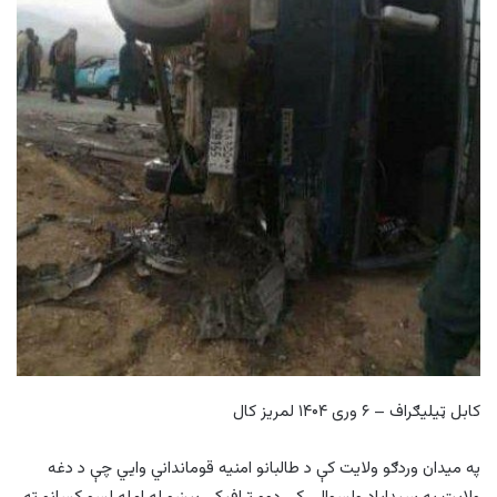
کابل ټیلیګراف – ۶ وری ۱۴۰۴ لمریز کال
په میدان وردګو ولایت کې د طالبانو امنیه قومانداني وایي چې د دغه