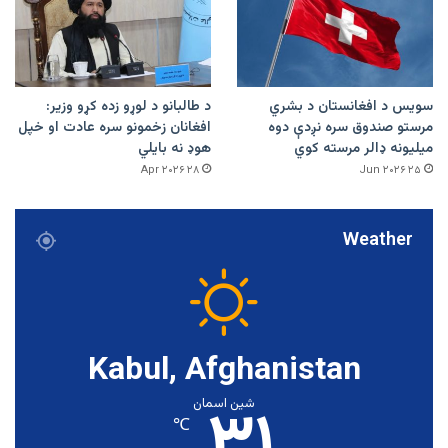
سویس د افغانستان د بشري
د طالبانو د لوړو زده کړو وزیر:
مرستو صندوق سره نږدې دوه
افغانان زخمونو سره عادت او خپل
میلیونه ډالر مرسته کوي
هوډ نه بایلي
۲۸ Apr ۲۰۲۶
۲۵ Jun ۲۰۲۶
Weather
Kabul, Afghanistan
۳۱
شین اسمان
℃