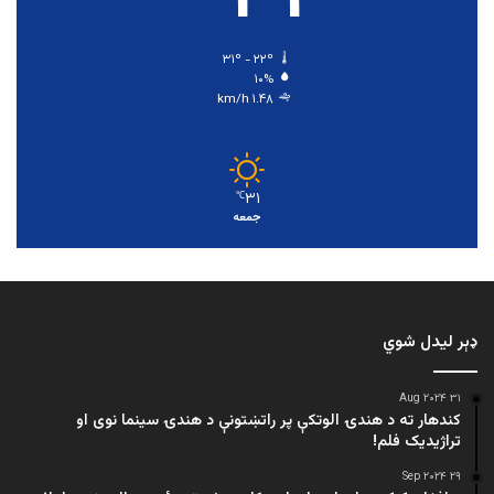
۳۱º - ۲۲º
۱۰%
۱.۴۸ km/h
۳۱
℃
جمعه
ډېر لیدل شوي
۳۱ Aug ۲۰۲۴
کندهار ته د هندۍ الوتکې پر راتښتونې د هندۍ سینما نوی او
تراژيديک فلم!
۲۹ Sep ۲۰۲۴