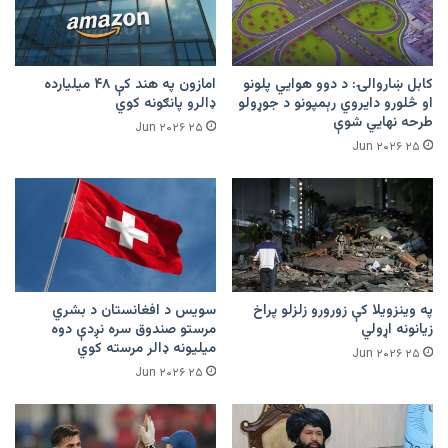
کابل ښاروالۍ: د دوو هوايي پلونو
امازون په هند کې ۴۸ میلیارده
او څلورو دایروي رېمپونو د جوړولو
ډالرو پانګونه کوي
طرحه نهایي شوې
۲۵ Jun ۲۰۲۶
۲۵ Jun ۲۰۲۶
په وینزویلا کې زورورو زلزلو پراخ
سویس د افغانستان د بشري
زیانونه اړولي
مرستو صندوق سره نږدې دوه
میلیونه ډالر مرسته کوي
۲۵ Jun ۲۰۲۶
۲۵ Jun ۲۰۲۶