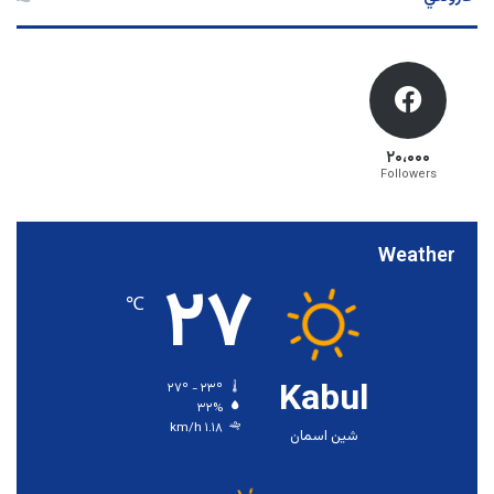
۲۰،۰۰۰
Followers
Weather
۲۷
℃
Kabul
۲۷º - ۲۳º
۳۲%
۱.۱۸ km/h
شین اسمان