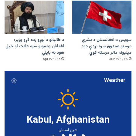
سویس د افغانستان د بشري
د طالبانو د لوړو زده کړو وزیر:
مرستو صندوق سره نږدې دوه
افغانان زخمونو سره عادت او خپل
میلیونه ډالر مرسته کوي
هوډ نه بایلي
۲۸ Apr ۲۰۲۶
۲۵ Jun ۲۰۲۶
Weather
Kabul, Afghanistan
شین اسمان