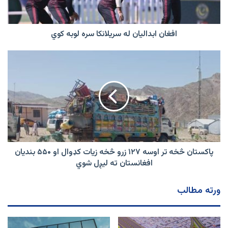
کوي
افغان ابدالیان له سریلانکا سره لوبه کوي
پاکستان
څخه
تر
اوسه
۱۲۷
زرو
څخه
زیات
کډوال
او
پاکستان څخه تر اوسه ۱۲۷ زرو څخه زیات کډوال او ۵۵۰ بندیان
۵۵۰
افغانستان ته لیږل شوي
بندیان
افغانستان
ورته مطالب
ته
لیږل
شوي