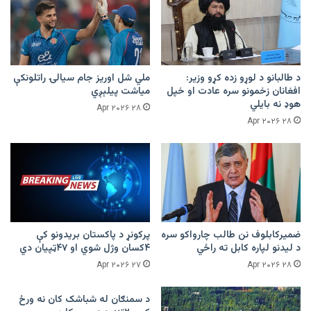
د طالبانو د لوړو زده کړو وزیر:
ملي شل اوریز جام سیالۍ راتلونکې
افغانان زخمونو سره عادت او خپل
میاشت پیلېږي
هوډ نه بایلي
۲۸ Apr ۲۰۲۶
۲۸ Apr ۲۰۲۶
ضمیرکابلوف نن طالب چارواکو سره
پرکونړ د پاکستان بریدونو کې
د لیدنو لپاره کابل ته راځي
۴کسان وژل شوي او ۴۷ټپیان دي
۲۷ Apr ۲۰۲۶
۲۸ Apr ۲۰۲۶
د سمنګان له شباشک کان نه ورځ