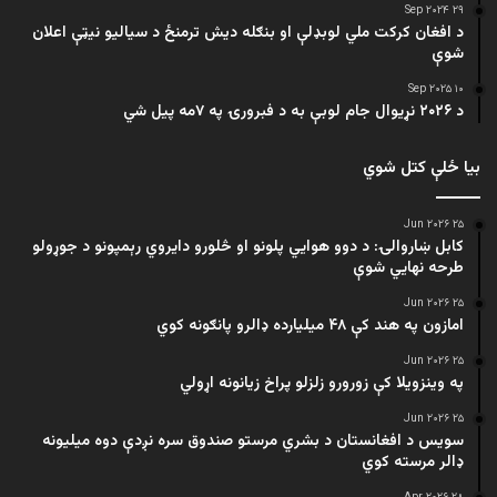
۲۹ Sep ۲۰۲۴
د افغان کرکت ملي لوبډلې او بنګله دیش ترمنځ د سیالیو نیټې اعلان
شوې
۱۰ Sep ۲۰۲۵
د ۲۰۲۶ نړیوال جام لوبې به د فبرورۍ په ۷مه پیل شي
بیا ځلې کتل شوي
۲۵ Jun ۲۰۲۶
کابل ښاروالۍ: د دوو هوايي پلونو او څلورو دایروي رېمپونو د جوړولو
طرحه نهایي شوې
۲۵ Jun ۲۰۲۶
امازون په هند کې ۴۸ میلیارده ډالرو پانګونه کوي
۲۵ Jun ۲۰۲۶
په وینزویلا کې زورورو زلزلو پراخ زیانونه اړولي
۲۵ Jun ۲۰۲۶
سویس د افغانستان د بشري مرستو صندوق سره نږدې دوه میلیونه
ډالر مرسته کوي