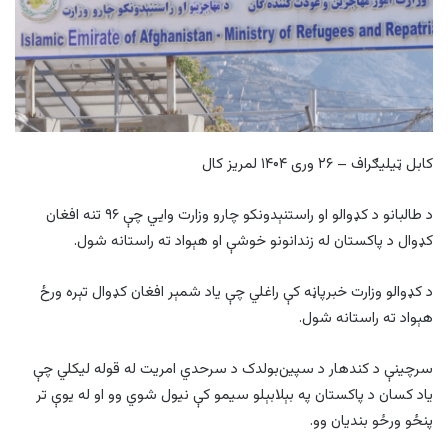
کابل ټیلیګراف – ۲۶ وری ۱۴۰۴ لمریز کال
د طالبانو د کډوالو او راستنېدونکو چارو وزارت وایي چې ۹۶ تنه افغان
کډوال د پاکستان له زندانونو خوشې او هېواد ته راستانه شول.
د کډوالو وزارت خبرپاڼه کې راغلي چې یاد شمېر افغان کډوال تېره ورځ
هېواد ته راستانه شول.
سرچینې د کندهار د سپین‌بولدک د سرحدي امریت له قوله لیکلي چې
یاد کسان د پاکستان په بېلابېلو سیمو کې نیول شوي وو او له یوې تر
پنځو ورځو بندیان وو.