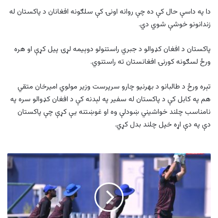
دا په داسې حال کې ده چې روانه اونۍ کې سلګونه افغانان د پاکستان له
زندانونو خوشې شوي دي.
پاکستان د افغان کډوالو د جبري راستنولو دوېیمه لړۍ پیل کړې او هره
ورځ لسګونه کورنۍ افغانستان ته راستنوي.
تېره ورځ د طالبانو د بهرنیو چارو سرپرست وزیر مولوي امیرخان متقي
هم په کابل کې د پاکستان له سفیر په لېدنه کې د افغان کډوالو سره په
نامناسب چلند خواشیني ښودلې وه او غوښتنه یې کړې چې پاکستان
دې په دې اړه خپل چلند بدل کړي.
افغان
ابدالیان
له
سریلانکا
سره
لوبه