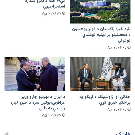
کې۲۰۰ټنه د ډبرو سکاره
استخراجېږي
۲۷ Apr ۲۰۲۶
تازه خبر: پاکستان د کونړ پوهنتون
د محصلینو پر لیلیه توغندي
توغولي
۲۷ Apr ۲۰۲۶
حقاني او ژاوشینګ د اړیکو په
د ایران د بهرنیو چارو وزیر
پراختیا خبرې کړي
عراقچي،پوتین سره د خبرو لپاره
روسیې ته تللی
۲۷ Apr ۲۰۲۶
۲۷ Apr ۲۰۲۶
څارونکي