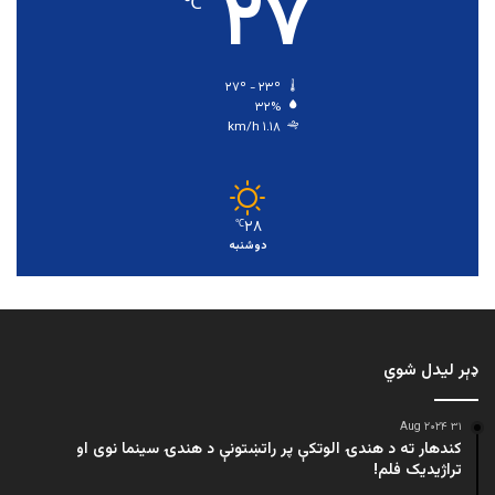
۲۷
℃
۲۷º - ۲۳º
۳۲%
۱.۱۸ km/h
۲۸
℃
دوشنبه
ډېر لیدل شوي
۳۱ Aug ۲۰۲۴
کندهار ته د هندۍ الوتکې پر راتښتونې د هندۍ سینما نوی او
تراژيديک فلم!