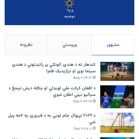
۲۸
℃
دوشنبه
مشهور
وروستي
نظرونه
کندهار ته د هندۍ الوتکې پر راتښتونې د هندۍ
سینما نوی او تراژيديک فلم!
۳۱ Aug ۲۰۲۴
د افغان کرکت ملي لوبډلې او بنګله دیش ترمنځ د
سیالیو نیټې اعلان شوې
۲۹ Sep ۲۰۲۴
د ۲۰۲۶ نړیوال جام لوبې به د فبرورۍ په ۷مه پیل
شي
۱۰ Sep ۲۰۲۵