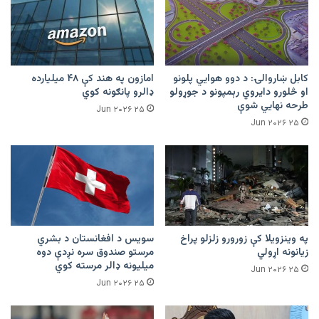
کابل ښاروالۍ: د دوو هوايي پلونو
امازون په هند کې ۴۸ میلیارده
او څلورو دایروي رېمپونو د جوړولو
ډالرو پانګونه کوي
طرحه نهایي شوې
۲۵ Jun ۲۰۲۶
۲۵ Jun ۲۰۲۶
په وینزویلا کې زورورو زلزلو پراخ
سویس د افغانستان د بشري
زیانونه اړولي
مرستو صندوق سره نږدې دوه
میلیونه ډالر مرسته کوي
۲۵ Jun ۲۰۲۶
۲۵ Jun ۲۰۲۶