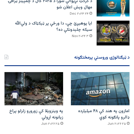
د کرکټ نړیوالې شورا د ۲۰۲۵ کال د چمپینز ټرافۍ
مهال وېش اعلان شو
۲۴ Dec ۲۰۲۴
ایا پوهیږئ چې، دا ورځې پر ټيکټاک د ولي‌الله
سیکه چلېدونکې ده؟
۳ Nov ۲۰۲۴
د ټیګنالوژۍ وروستي پرمختګونه
امازون په هند کې ۴۸ میلیارده
په وینزویلا کې زورورو زلزلو پراخ
ډالرو پانګونه کوي
زیانونه اړولي
۲۵ Jun ۲۰۲۶
۲۵ Jun ۲۰۲۶