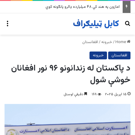
په وینزویلا کې زورورو زلزلو پراخ زیانونه اړولي
nu
Search for
Home
/
خبرونه
/
افغانستان
افغانستان
خبرونه
د پاکستان له زندانونو ۹۶ نور افغانان
خوشې شول
۱۵ اپریل ۲۰۲۵
۱۶۸
دقیقې لوستل