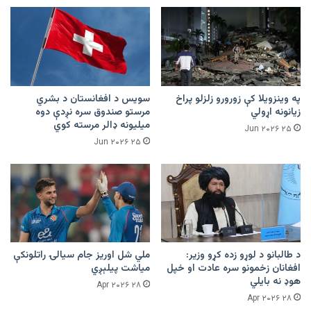
په وینزویلا کې زورورو زلزلو پراخ
سویس د افغانستان د بشري
زیانونه اړولي
مرستو صندوق سره نږدې دوه
میلیونه ډالر مرسته کوي
۲۵ Jun ۲۰۲۶
۲۵ Jun ۲۰۲۶
د طالبانو د لوړو زده کړو وزیر:
ملي شل اوریز جام سیالۍ راتلونکې
افغانان زخمونو سره عادت او خپل
میاشت پیلېږي
هوډ نه بایلي
۲۸ Apr ۲۰۲۶
۲۸ Apr ۲۰۲۶