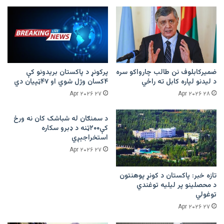
ضمیرکابلوف نن طالب چارواکو سره
پرکونړ د پاکستان بریدونو کې
د لیدنو لپاره کابل ته راځي
۴کسان وژل شوي او ۴۷ټپیان دي
۲۷ Apr ۲۰۲۶
۲۸ Apr ۲۰۲۶
د سمنګان له شباشک کان نه ورځ
کې۲۰۰ټنه د ډبرو سکاره
استخراجېږي
۲۷ Apr ۲۰۲۶
تازه خبر: پاکستان د کونړ پوهنتون
د محصلینو پر لیلیه توغندي
توغولي
۲۷ Apr ۲۰۲۶