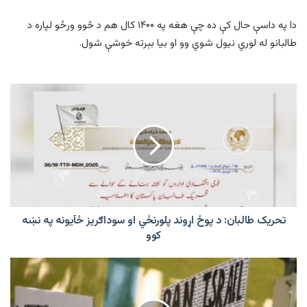
دا په داسې حال کې ده چې هغه په ۱۴۰۰ کال هم د څوو ورځو لپاره د
طالبانو له لوري نیول شوي وو او بیا بېرته خوشې شول.
تحریک
طالبان:
د
پوځ
اړوند
پلورنځي
او
سوداګریز
ځآیونه
په
تحریک طالبان: د پوځ اړوند پلورنځي او سوداګریز ځآیونه په نښه
نښه
کوو
کوو
مالدیف
دغه
هېواد
ته