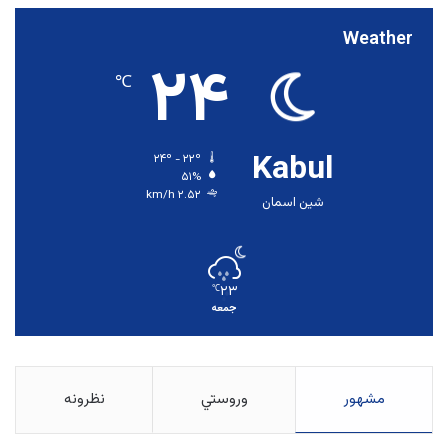
Weather
۲۴
℃
Kabul
۲۴º - ۲۲º
۵۱%
۲.۵۲ km/h
شین اسمان
۲۳
℃
جمعه
مشهور
وروستي
نظرونه