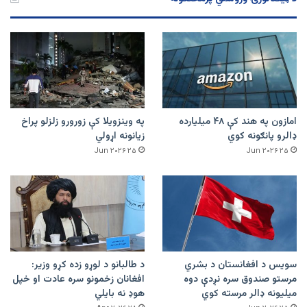
امازون په هند کې ۴۸ میلیارده
په وینزویلا کې زورورو زلزلو پراخ
ډالرو پانګونه کوي
زیانونه اړولي
۲۵ Jun ۲۰۲۶
۲۵ Jun ۲۰۲۶
سویس د افغانستان د بشري
د طالبانو د لوړو زده کړو وزیر:
مرستو صندوق سره نږدې دوه
افغانان زخمونو سره عادت او خپل
میلیونه ډالر مرسته کوي
هوډ نه بایلي