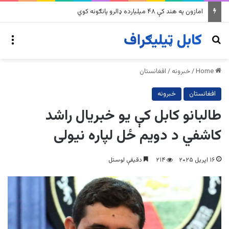
امازون په هند کې ۴۸ میلیارده ډالرو پانګونه کوي
nu
Search for
Home
/
خبرونه
/
افغانستان
افغانستان
خبرونه
طالبانو کابل کې یو خبریال راشد
کاشفي د دويم ځل لپاره نیولی
۱۶ اپریل ۲۰۲۵
۲۱۴
دقیقې لوستل