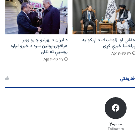
حقاني او ژاوشینګ د اړیکو په
د ایران د بهرنیو چارو وزیر
پراختیا خبرې کړي
عراقچي،پوتین سره د خبرو لپاره
روسیې ته تللی
۲۷ Apr ۲۰۲۶
۲۷ Apr ۲۰۲۶
څارونکي
۲۰،۰۰۰
Followers