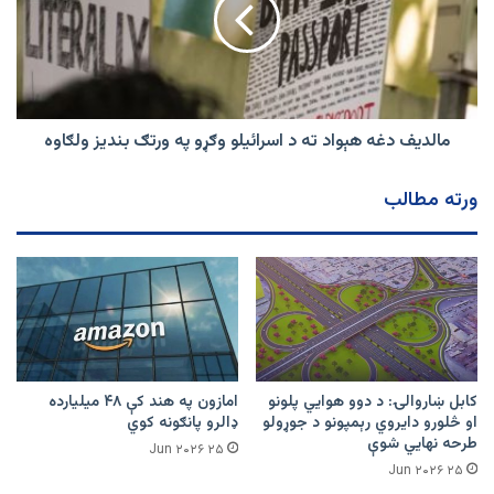
د
اسرائيلو
وګړو
په
ورتګ
بندیز
مالدیف دغه هېواد ته د اسرائيلو وګړو په ورتګ بندیز ولګاوه
ولګاوه
ورته مطالب
کابل ښاروالۍ: د دوو هوايي پلونو
امازون په هند کې ۴۸ میلیارده
او څلورو دایروي رېمپونو د جوړولو
ډالرو پانګونه کوي
طرحه نهایي شوې
۲۵ Jun ۲۰۲۶
۲۵ Jun ۲۰۲۶