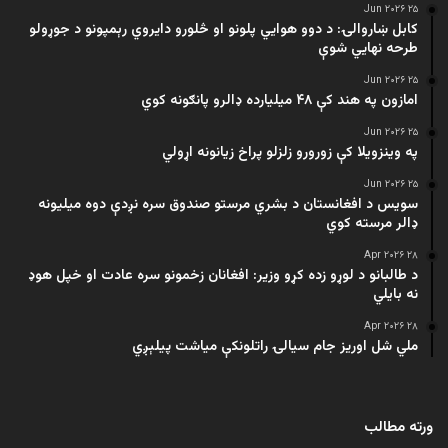
۲۵ Jun ۲۰۲۶
کابل ښاروالۍ: د دوو هوايي پلونو او څلورو دایروي رېمپونو د جوړولو
طرحه نهایي شوې
۲۵ Jun ۲۰۲۶
امازون په هند کې ۴۸ میلیارده ډالرو پانګونه کوي
۲۵ Jun ۲۰۲۶
په وینزویلا کې زورورو زلزلو پراخ زیانونه اړولي
۲۵ Jun ۲۰۲۶
سویس د افغانستان د بشري مرستو صندوق سره نږدې دوه میلیونه
ډالر مرسته کوي
۲۸ Apr ۲۰۲۶
د طالبانو د لوړو زده کړو وزیر: افغانان زخمونو سره عادت او خپل هوډ
نه بایلي
۲۸ Apr ۲۰۲۶
ملي شل اوریز جام سیالۍ راتلونکې میاشت پیلېږي
ورته مطالب