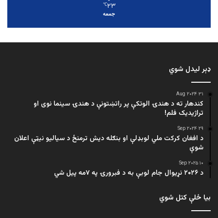
۲۳
℃
جمعه
ډېر لیدل شوي
۳۱ Aug ۲۰۲۴
کندهار ته د هندۍ الوتکې پر راتښتونې د هندۍ سینما نوی او
تراژيديک فلم!
۲۹ Sep ۲۰۲۴
د افغان کرکت ملي لوبډلې او بنګله دیش ترمنځ د سیالیو نیټې اعلان
شوې
۱۰ Sep ۲۰۲۵
د ۲۰۲۶ نړیوال جام لوبې به د فبرورۍ په ۷مه پیل شي
بیا ځلې کتل شوي