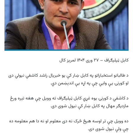
کابل ټیلیګراف – ۲۷ وری ۱۴۰۴ لمریز کال
د طالبانو استخباراتو په کابل ښار کې یو خبریال راشد کاشفي نیولي دی
او کورنۍ یې وایي چې په اړه یې اندېښمن دي.
د کاشفي د کورنۍ یوه غړي کابل ټیلیګراف ته وویل چې هغه تېره ورځ
مازدیګر مهال په کابل ښار کې نیول شوی دی.
ده وویل چې تر اوسه هیڅ څرک نه دی معلوم او نه دا هم معلومه ده
چې ولې نیول شوی دی.