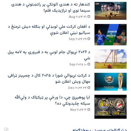
کندهار ته د هندۍ الوتکې پر راتښتونې د هندۍ
سینما نوی او تراژيديک فلم!
۳۱ Aug ۲۰۲۴
د افغان کرکت ملي لوبډلې او بنګله دیش ترمنځ د
سیالیو نیټې اعلان شوې
۲۹ Sep ۲۰۲۴
د ۲۰۲۶ نړیوال جام لوبې به د فبرورۍ په ۷مه پیل
شي
۱۰ Sep ۲۰۲۵
د کرکټ نړیوالې شورا د ۲۰۲۵ کال د چمپینز ټرافۍ
مهال وېش اعلان شو
۲۴ Dec ۲۰۲۴
ایا پوهیږئ چې، دا ورځې پر ټيکټاک د ولي‌الله
سیکه چلېدونکې ده؟
۳ Nov ۲۰۲۴
د ټیګنالوژۍ وروستي پرمختګونه