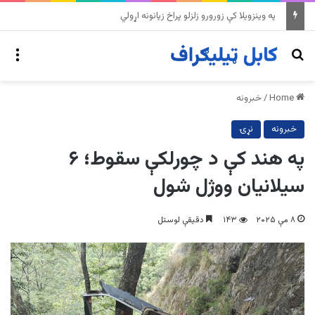
په وینزویلا کې زورورو زلزلو پراخ زیانونه اړولي
nu
Search for
Home
/
خبرونه
خبرونه
نړۍ
په هند کې د چورلکې سقوط؛ ۶
سیلانیان ووژل شول
۸ مې ۲۰۲۵
۱۴۳
دقیقې لوستل