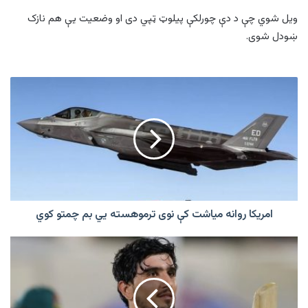
ویل شوي چې د دې چورلکې پیلوټ ټپي دی او وضعیت یې هم نازک
ښودل شوی.
امریکا
روانه
میاشت
کې
نوی
ترموهسته
‌يي
بم
چمتو
کوي
امریکا روانه میاشت کې نوی ترموهسته ‌يي بم چمتو کوي
افغان
توپ
وهونکی
صدیق
اتل