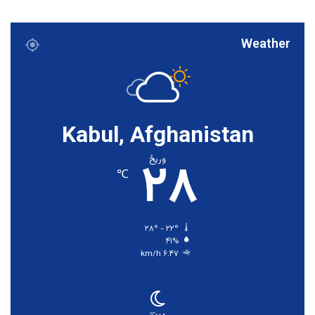
Weather
Kabul, Afghanistan
۲۸
وریځ
℃
۲۸º - ۲۲º
۴۱%
۶.۴۷ km/h