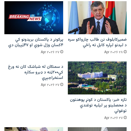
ضمیرکابلوف نن طالب چارواکو سره
پرکونړ د پاکستان بریدونو کې
د لیدنو لپاره کابل ته راځي
۴کسان وژل شوي او ۴۷ټپیان دي
۲۷ Apr ۲۰۲۶
۲۸ Apr ۲۰۲۶
د سمنګان له شباشک کان نه ورځ
کې۲۰۰ټنه د ډبرو سکاره
استخراجېږي
۲۷ Apr ۲۰۲۶
تازه خبر: پاکستان د کونړ پوهنتون
د محصلینو پر لیلیه توغندي
توغولي
۲۷ Apr ۲۰۲۶