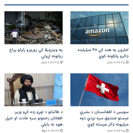
امازون په هند کې ۴۸ میلیارده
په وینزویلا کې زورورو زلزلو پراخ
ډالرو پانګونه کوي
زیانونه اړولي
۲۵ Jun ۲۰۲۶
۲۵ Jun ۲۰۲۶
سویس د افغانستان د بشري
د طالبانو د لوړو زده کړو وزیر:
مرستو صندوق سره نږدې دوه
افغانان زخمونو سره عادت او خپل
میلیونه ډالر مرسته کوي
هوډ نه بایلي
۲۸ Apr ۲۰۲۶
۲۵ Jun ۲۰۲۶