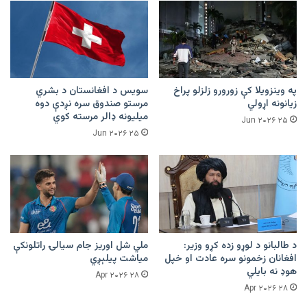
په وینزویلا کې زورورو زلزلو پراخ
سویس د افغانستان د بشري
زیانونه اړولي
مرستو صندوق سره نږدې دوه
میلیونه ډالر مرسته کوي
۲۵ Jun ۲۰۲۶
۲۵ Jun ۲۰۲۶
د طالبانو د لوړو زده کړو وزیر:
ملي شل اوریز جام سیالۍ راتلونکې
افغانان زخمونو سره عادت او خپل
میاشت پیلېږي
هوډ نه بایلي
۲۸ Apr ۲۰۲۶
۲۸ Apr ۲۰۲۶