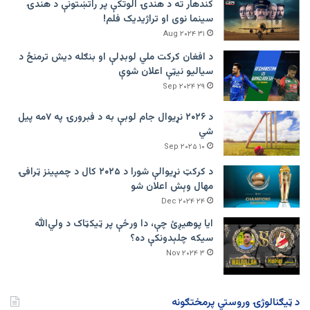
کندهار ته د هندۍ الوتکې پر راتښتونې د هندۍ
سینما نوی او تراژيديک فلم!
۳۱ Aug ۲۰۲۴
د افغان کرکت ملي لوبډلې او بنګله دیش ترمنځ د
سیالیو نیټې اعلان شوې
۲۹ Sep ۲۰۲۴
د ۲۰۲۶ نړیوال جام لوبې به د فبرورۍ په ۷مه پیل
شي
۱۰ Sep ۲۰۲۵
د کرکټ نړیوالې شورا د ۲۰۲۵ کال د چمپینز ټرافۍ
مهال وېش اعلان شو
۲۴ Dec ۲۰۲۴
ایا پوهیږئ چې، دا ورځې پر ټيکټاک د ولي‌الله
سیکه چلېدونکې ده؟
۳ Nov ۲۰۲۴
د ټیګنالوژۍ وروستي پرمختګونه