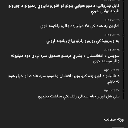
۲۵ Jun ۲۰۲۶
کابل ښاروالۍ: د دوو هوايي پلونو او څلورو دایروي رېمپونو د جوړولو
طرحه نهایي شوې
۲۵ Jun ۲۰۲۶
امازون په هند کې ۴۸ میلیارده ډالرو پانګونه کوي
۲۵ Jun ۲۰۲۶
په وینزویلا کې زورورو زلزلو پراخ زیانونه اړولي
۲۵ Jun ۲۰۲۶
سویس د افغانستان د بشري مرستو صندوق سره نږدې دوه میلیونه
ډالر مرسته کوي
۲۸ Apr ۲۰۲۶
د طالبانو د لوړو زده کړو وزیر: افغانان زخمونو سره عادت او خپل هوډ
نه بایلي
۲۸ Apr ۲۰۲۶
ملي شل اوریز جام سیالۍ راتلونکې میاشت پیلېږي
ورته مطالب