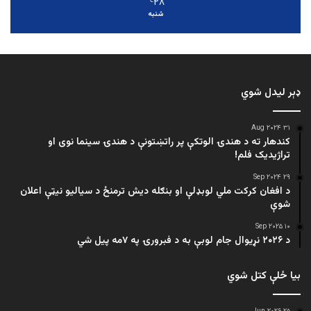
۲۸
℃
شنبه
ډېر لیدل شوي
۳۱ Aug ۲۰۲۴
کندهار ته د هندۍ الوتکې پر راتښتونې د هندۍ سینما نوی او
تراژيديک فلم!
۲۹ Sep ۲۰۲۴
د افغان کرکت ملي لوبډلې او بنګله دیش ترمنځ د سیالیو نیټې اعلان
شوې
۱۰ Sep ۲۰۲۵
د ۲۰۲۶ نړیوال جام لوبې به د فبرورۍ په ۷مه پیل شي
بیا ځلې کتل شوي