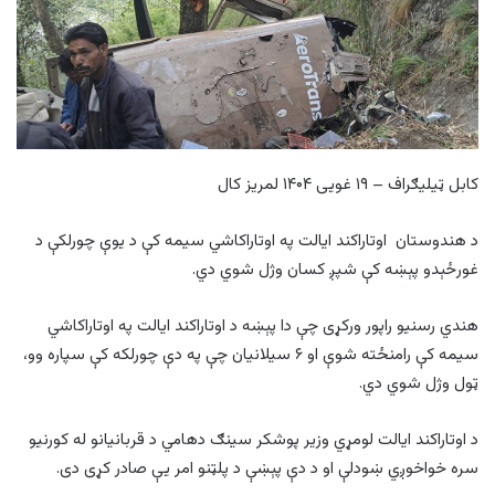
کابل ټیلیګراف – ۱۹ غویی ۱۴۰۴ لمریز کال
د هندوستان اوتاراکند ایالت په اوتاراکاشي سیمه کې د یوې چورلکې د
غورځېدو پېښه کې شپږ کسان وژل شوي دي.
هندي رسنیو راپور ورکړی چې دا پېښه د اوتاراکند ایالت په اوتاراکاشي
سیمه کې رامنځته شوې او ۶ سیلانیان چې په دې چورلکه کې سپاره وو،
ټول وژل شوي دي.
د اوتاراکند ایالت لومړي وزیر پوشکر سینګ دهامي د قربانیانو له کورنیو
سره خواخوږي ښودلې او د دې پېښې د پلټنو امر یې صادر کړی دی.