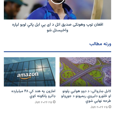
د
ای
پي
ایل
پاتې
افغان توپ وهونکی صدیق اتل د ای پي ایل پاتې لوبو لپاره
لوبو
واخیستل شو
لپاره
واخیستل
ورته مطالب
شو
کابل ښاروالۍ: د دوو هوايي پلونو
امازون په هند کې ۴۸ میلیارده
او څلورو دایروي رېمپونو د جوړولو
ډالرو پانګونه کوي
طرحه نهایي شوې
۲۵ Jun ۲۰۲۶
۲۵ Jun ۲۰۲۶