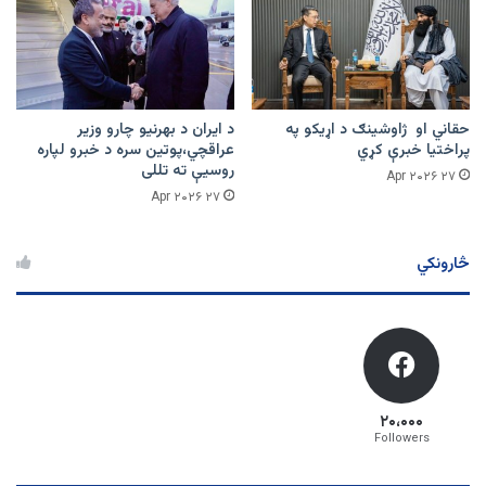
حقاني او ژاوشینګ د اړیکو په
د ایران د بهرنیو چارو وزیر
پراختیا خبرې کړي
عراقچي،پوتین سره د خبرو لپاره
روسیې ته تللی
۲۷ Apr ۲۰۲۶
۲۷ Apr ۲۰۲۶
څارونکي
۲۰،۰۰۰
Followers