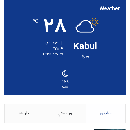
Weather
۲۸
℃
Kabul
۲۸º - ۲۲º
۴۱%
۶.۴۷ km/h
وریځ
۲۸
℃
شنبه
مشهور
وروستي
نظرونه