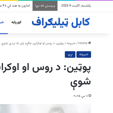
یکشنبه, اگست 9 2026
امازون په هند کې ۴۸ میلیارده ډالرو پانګونه کوي
وروستي څه دي!
کورپاڼه
خبر
Home
/
خبرونه
/
پوټين: د روس او اوکراین جګړه پای ته نږدې شوې
خبرونه
نړۍ
پوټين: د روس او اوکرا
شوې
۱۱ مې ۲۰۲۵