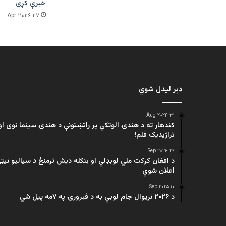
خبرې کړي
۲۷ Apr ۲۰۲۶
ډېر لیدل شوي
۳۱ Aug ۲۰۲۴
کندهار ته د هندۍ الوتکې پر راتښتونې د هندۍ سینما نوی او
تراژيديک فلم!
۲۹ Sep ۲۰۲۴
د افغان کرکت ملي لوبډلې او بنګله دیش ترمنځ د سیالیو نیټ
اعلان شوې
۱۰ Sep ۲۰۲۵
د ۲۰۲۶ نړیوال جام لوبې به د فبرورۍ په ۷مه پیل شي