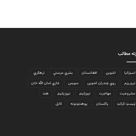
ته مطالب
اسټرالیا
اشوین
افغانستان
بشري مرستې
ترهګري
تروریزم
روي چندران اشوین
سویس
غازي امان الله خان
مشروعیت
مهاجرت
نیوزلینډ
نیوزیلینډ
هند
ټیسټ کرکټ
پاکستان
پوهنتونونه
کابل