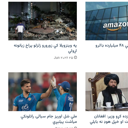
امازون په هند کې ۴۸ میلیارده ډالرو
په وینزویلا کې زورورو زلزلو پراخ زیانونه
اړولي
۲۵ Jun ۲۰۲۶
زده کړو وزیر: افغانان
ملي شل اوریز جام سیالۍ راتلونکې
 او خپل هوډ نه بایلي
میاشت پیلېږي