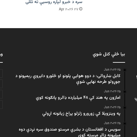
سره د خبرو لپاره روسیې ته تللی
۲۷ Apr ۲۰۲۶
بیا ځلې کتل شوي
ور
۲۵ Jun ۲۰۲۶
کابل ښاروالۍ: د دوو هوايي پلونو او څلورو دایروي رېمپونو د
جوړولو طرحه نهایي شوې
۲۵ Jun ۲۰۲۶
ې
امازون په هند کې ۴۸ میلیارده ډالرو پانګونه کوي
۲۵ Jun ۲۰۲۶
په وینزویلا کې زورورو زلزلو پراخ زیانونه اړولي
۲۵ Jun ۲۰۲۶
سویس د افغانستان د بشري مرستو صندوق سره نږدې دوه
میلیونه ډالر مرسته کوي