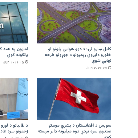
کابل ښاروالۍ: د دوو هوايي پلونو او
څلورو دایروي رېمپونو د جوړولو طرحه
پانګونه کوي
نهایي شوې
۲۵ Jun ۲۰۲۶
۲۵ Jun ۲۰۲۶
سویس د افغانستان د بشري مرستو
د طالبانو د لوړو 
صندوق سره نږدې دوه میلیونه ډالر مرسته
زخمونو سره عادت
کوي