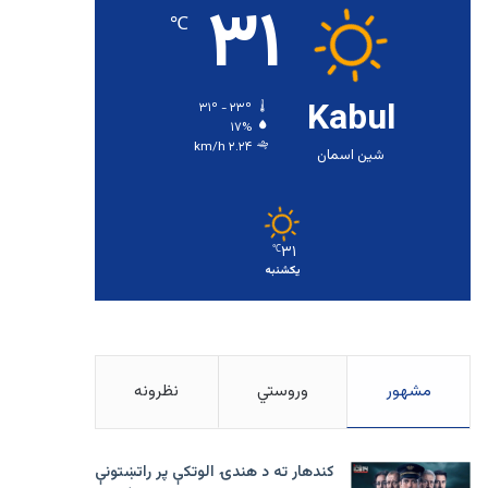
۳۱
℃
Kabul
۳۱º - ۲۳º
۱۷%
۲.۲۴ km/h
شین اسمان
۳۱
℃
یکشنبه
مشهور
وروستي
نظرونه
کندهار ته د هندۍ الوتکې پر راتښتونې