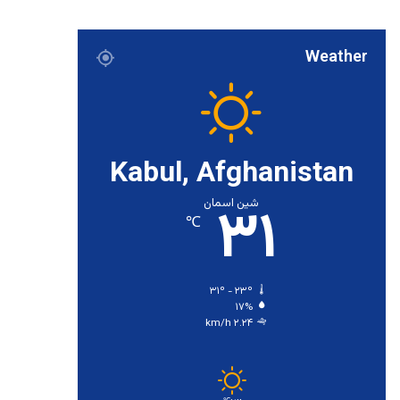
Weather
Kabul, Afghanistan
۳۱
شین اسمان
℃
۳۱º - ۲۳º
۱۷%
۲.۲۴ km/h