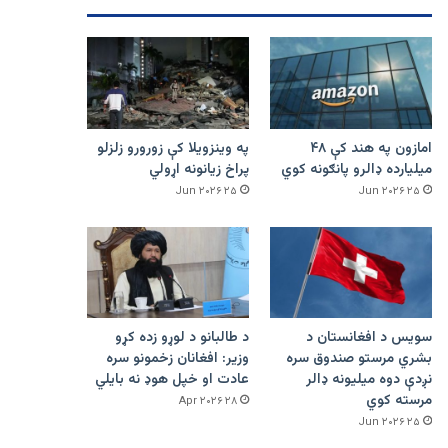
امازون په هند کې ۴۸
په وینزویلا کې زورورو زلزلو
میلیارده ډالرو پانګونه کوي
پراخ زیانونه اړولي
۲۵ Jun ۲۰۲۶
۲۵ Jun ۲۰۲۶
سویس د افغانستان د
د طالبانو د لوړو زده کړو
بشري مرستو صندوق سره
وزیر: افغانان زخمونو سره
نږدې دوه میلیونه ډالر
عادت او خپل هوډ نه بایلي
مرسته کوي
۲۸ Apr ۲۰۲۶
۲۵ Jun ۲۰۲۶