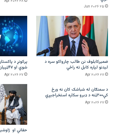
۲۸ Apr ۲۰۲۶
۲۵ Jun ۲۰۲۶
ضمیرکابلوف نن طالب چارواکو سره د
لیدنو لپاره کابل ته راځي
شوي او ۴۷ټپیان دي
۲۷ Apr ۲۰۲۶
۲۸ Apr ۲۰۲۶
د سمنګان له شباشک کان نه ورځ
کې۲۰۰ټنه د ډبرو سکاره استخراجېږي
۲۷ Apr ۲۰۲۶
حقاني او ژاوشین