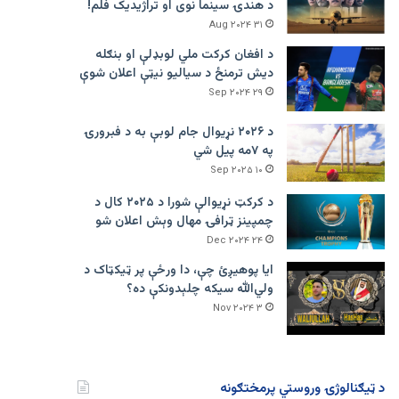
د هندۍ سینما نوی او تراژيديک فلم!
۳۱ Aug ۲۰۲۴
د افغان کرکت ملي لوبډلې او بنګله
دیش ترمنځ د سیالیو نیټې اعلان شوې
۲۹ Sep ۲۰۲۴
د ۲۰۲۶ نړیوال جام لوبې به د فبرورۍ
په ۷مه پیل شي
۱۰ Sep ۲۰۲۵
د کرکټ نړیوالې شورا د ۲۰۲۵ کال د
چمپینز ټرافۍ مهال وېش اعلان شو
۲۴ Dec ۲۰۲۴
ایا پوهیږئ چې، دا ورځې پر ټيکټاک د
ولي‌الله سیکه چلېدونکې ده؟
۳ Nov ۲۰۲۴
د ټیګنالوژۍ وروستي پرمختګونه