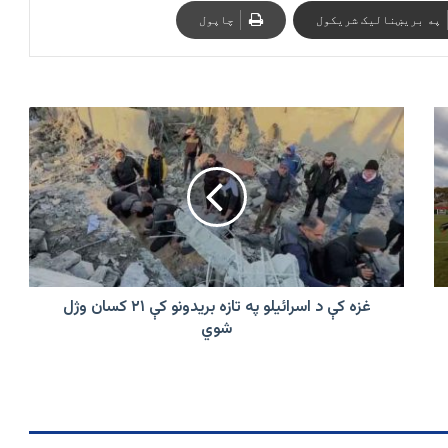
په بریښنالیک شریکول
چاپول
غزه
کې
د
اسرائیلو
په
تازه
بریدونو
کې
۲۱
کسان
غزه کې د اسرائیلو په تازه بریدونو کې ۲۱ کسان وژل
وژل
شوي
شوي