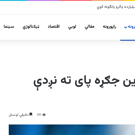
ونه
راپورونه
مقالې
لوبې
اقتصاد
ټیکنالوژي
سينما
ین جګړه پای ته نږدې
۱۷۱
دقیقې لوستل