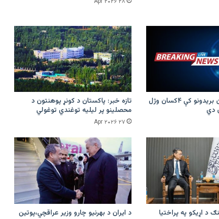
۲۸ Apr ۲۰۲۶
پرکونړ د پاکستان بریدونو کې ۴کسان وژل
تازه خبر: پاکستان د کونړ پوهنتون د
محصلینو پر لیلیه توغندي توغولي
۲۷ Apr ۲۰۲۶
ګ د اړیکو په پراختیا
د ایران د بهرنیو چارو وزیر عراقچي،پوتین