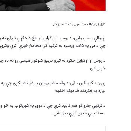
کابل ټیلیګراف – ۲۱ غويی ۱۴۰۴ لمریز کال
نړيوالې رسنۍ وايي، د روس او اوکراین ترمنځ د جګړې د پای ته 
چې د می په ۱۵مه ورسره په ترکیه کې مخامخ خبرې اترې وکړي.
د روس او اوکراین جګړه له تېرو درېیو کلونو راهېسې روانه ده چ
ځپلی دی.
پرون د کریملین ماڼۍ د ولسمشر پوتین يو غږ نشر کړی چې په کې 
لپاره به فکرمند قدمونه اخلو.»
د ترکیې چارواکو هم تایید کړې چې د دوی په کوربتوب به څو ور
مستقيمې خبرې اترې پيل شي.