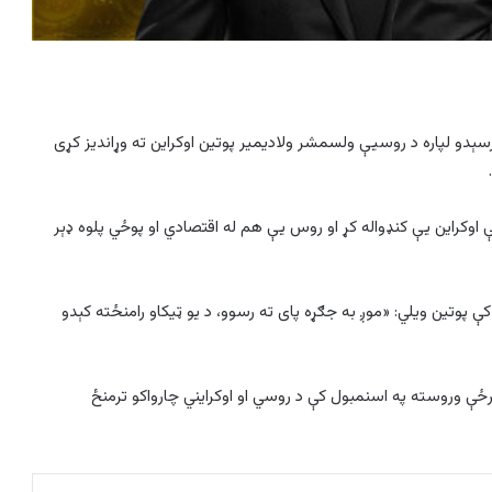
رسېدو لپاره د روسیې ولسمشر ولادیمير پوتین اوکراین ته وړاندیز کړی
ې اوکراین يې کنډواله کړ او روس یې هم له اقتصادي او پوځي پلوه ډېر
پوتین ويلي: «موږ به جګړه پای ته رسوو، د يو ټيکاو رامنځته کېدو
ځې وروسته په اسنمبول کې د روسي او اوکرایني چارواکو ترمنځ