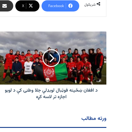
شریکول
X
Facebook
د
افغان
ښځینه
فوټبال
لوبډلې
جلا
وطنۍ
کې
د
لوبو
د افغان ښځینه فوټبال لوبډلې جلا وطنۍ کې د لوبو
اجازه
اجازه تر لاسه کړه
تر
لاسه
کړه
ورته مطالب