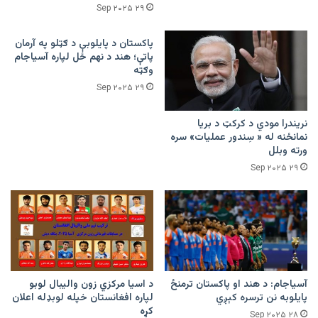
۲۹ Sep ۲۰۲۵
پاکستان د پایلوبې د ګټلو په آرمان
پاتې؛ هند د نهم ځل لپاره آسیاجام
وګټه
۲۹ Sep ۲۰۲۵
نریندرا مودي د کرکټ د بریا
نمانځنه له « سِندور عملیات» سره
ورته وبلل
۲۹ Sep ۲۰۲۵
آسیاجام: د هند او پاکستان ترمنځ
د اسیا مرکزي زون والیبال لوبو
پایلوبه نن ترسره کېږي
لپاره افغانستان خپله لوبډله اعلان
کړه
۲۸ Sep ۲۰۲۵