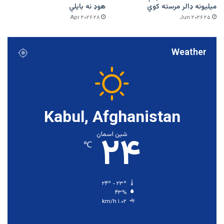
میلیونه ډالر مرسته کوي
هوډ نه بایلي
۲۸ Apr ۲۰۲۶
۲۵ Jun ۲۰۲۶
Weather
Kabul, Afghanistan
۲۴
شین اسمان
℃
۲۴º - ۲۳º
۴۳%
۱.۰۲ km/h