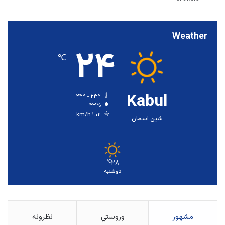
Weather
۲۴
℃
Kabul
۲۴º - ۲۳º
۴۳%
۱.۰۲ km/h
شین اسمان
۲۸
℃
دوشنبه
مشهور
وروستي
نظرونه