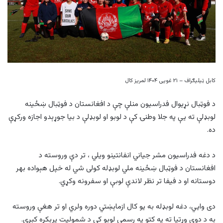
کابل ټیلیګراف – ۲۱ غويی ۱۴۰۴ لمریز کال
د فوټبال نړیوال فدراسیون منلې چې د افغانستان د فوټبال ښځينه
لوبډلې ته يې په جلا وطنۍ کې د لوبو او لوبډلې د بیا جوړېدو اجازه ورکړې
ده.
د دغه فدراسیون مشر جیاني انفانتینو ويلي ، تر دې وروسته د
افغانستان د فوټبال ښځينه ملي لوبډله کولی شي له خپل هېواده بهر
دوستانه او د فیفا تر نظر لاندې لوبې او سفرونه وکړي.
دی وايي، دغه لوبډله به يو کال ازماېښتي دوره ولري او تر هغې وروسته
به د دوی وړتیا ته په کتو په رسمي لوبو کې د شموليت پرېکړه کېږي.