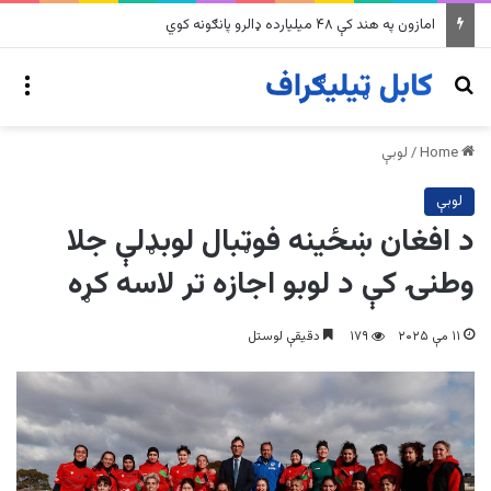
په وینزویلا کې زورورو زلزلو پراخ زیانونه اړولي
nu
Search for
Home
/
لوبې
لوبې
د افغان ښځینه فوټبال لوبډلې جلا
وطنۍ کې د لوبو اجازه تر لاسه کړه
۱۱ مې ۲۰۲۵
۱۷۹
دقیقې لوستل