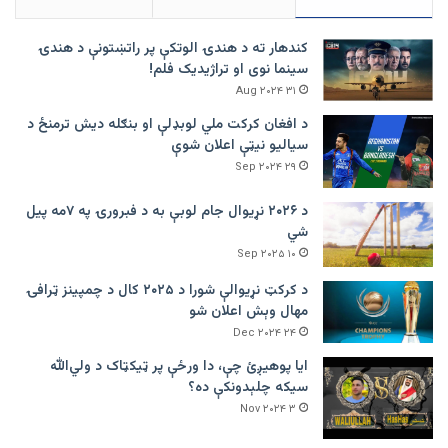
کندهار ته د هندۍ الوتکې پر راتښتونې د هندۍ
سینما نوی او تراژيديک فلم!
۳۱ Aug ۲۰۲۴
د افغان کرکت ملي لوبډلې او بنګله دیش ترمنځ د
سیالیو نیټې اعلان شوې
۲۹ Sep ۲۰۲۴
د ۲۰۲۶ نړیوال جام لوبې به د فبرورۍ په ۷مه پیل
شي
۱۰ Sep ۲۰۲۵
د کرکټ نړیوالې شورا د ۲۰۲۵ کال د چمپینز ټرافۍ
مهال وېش اعلان شو
۲۴ Dec ۲۰۲۴
ایا پوهیږئ چې، دا ورځې پر ټيکټاک د ولي‌الله
سیکه چلېدونکې ده؟
۳ Nov ۲۰۲۴