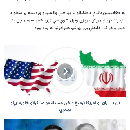
په افغانستان باندې د طالبانو تر بیا ځلي واکمنېدو وروسته پر ښځو د
کار، زده کړو او ورزش دروازې وتړل شوې چې ډېرو هغو مېرمنو چې په
خپلو برخو کې ځلېدلې وې بهرنيو هېوادونو ته پناه یوړه.
نن
د
ایران
او
امریکا
ترمنځ
د
غیر
مستقيمو
مذاکراتو
نن د ایران او امریکا ترمنځ د غیر مستقيمو مذاکراتو څلورم پړاو
څلورم
پیلېږي
پړاو
پیلېږي
پوټين:
د