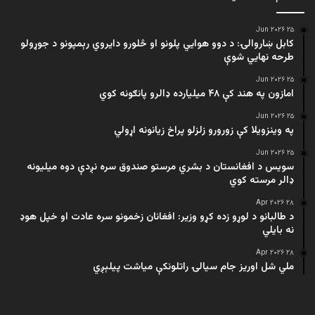
۲۵ Jun ۲۰۲۶
کابل ښاروالۍ: د دوو هوايي پلونو او څلورو دایروي رېمپونو د جوړولو
طرحه نهایي شوې
۲۵ Jun ۲۰۲۶
امازون په هند کې ۴۸ میلیارده ډالرو پانګونه کوي
۲۵ Jun ۲۰۲۶
په وینزویلا کې زورورو زلزلو پراخ زیانونه اړولي
۲۵ Jun ۲۰۲۶
سویس د افغانستان د بشري مرستو صندوق سره نږدې دوه میلیونه
ډالر مرسته کوي
۲۸ Apr ۲۰۲۶
د طالبانو د لوړو زده کړو وزیر: افغانان زخمونو سره عادت او خپل هوډ
نه بایلي
۲۸ Apr ۲۰۲۶
ملي شل اوریز جام سیالۍ راتلونکې میاشت پیلېږي