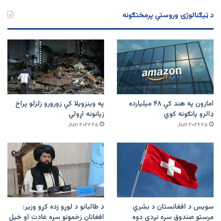
د ټیګنالوژۍ وروستي پرمختګونه
امازون په هند کې ۴۸ میلیارده
په وینزویلا کې زورورو زلزلو پراخ
ډالرو پانګونه کوي
زیانونه اړولي
۲۵ Jun ۲۰۲۶
۲۵ Jun ۲۰۲۶
سویس د افغانستان د بشري
د طالبانو د لوړو زده کړو وزیر:
مرستو صندوق سره نږدې دوه
افغانان زخمونو سره عادت او خپل