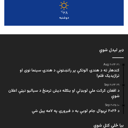
۲۸
℃
دوشنبه
ډېر لیدل شوي
۳۱ Aug ۲۰۲۴
کندهار ته د هندۍ الوتکې پر راتښتونې د هندۍ سینما نوی او
تراژيديک فلم!
۲۹ Sep ۲۰۲۴
د افغان کرکت ملي لوبډلې او بنګله دیش ترمنځ د سیالیو نیټې اعلان
شوې
۱۰ Sep ۲۰۲۵
د ۲۰۲۶ نړیوال جام لوبې به د فبرورۍ په ۷مه پیل شي
بیا ځلې کتل شوي