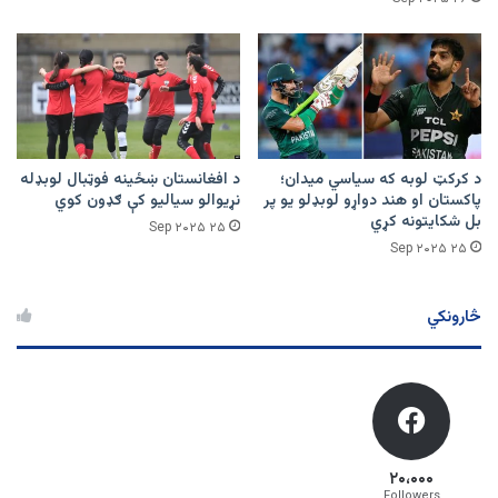
د کرکټ لوبه که سیاسي میدان؛
د افغانستان ښځينه فوټبال لوبډله
پاکستان او هند دواړو لوبډلو یو پر
نړیوالو سیالیو کې ګډون کوي
بل شکایتونه کړي
۲۵ Sep ۲۰۲۵
۲۵ Sep ۲۰۲۵
څارونکي
۲۰،۰۰۰
Followers