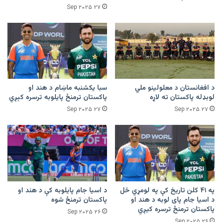
۲۷ Sep ۲۰۲۵
د افغانستان د معلولینو ملي
سبا یکشنبه ماښام د هند او
لوبډله پاکستان ته لاړه
پاکستان ترمنځ پایلوبه ترسره کېږي
۲۷ Sep ۲۰۲۵
۲۷ Sep ۲۰۲۵
په ۴۱ کلن تاریخ کې په لومړي ځل
د اسیا جام پایلوبه کې د هند او
د اسیا جام پای لوبه د هند او
پاکستان ترمنځ شوه
پاکستان ترمنځ ترسره کیږي
۲۶ Sep ۲۰۲۵
۲۶ Sep ۲۰۲۵