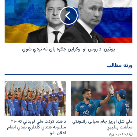
روس
او
اوکراین
جګړه
پای
ته
نږدې
شوې
پوټين: د روس او اوکراین جګړه پای ته نږدې شوې
ورته مطالب
ملي شل اوریز جام سیالۍ راتلونکې
د هند کرکټ ملي لوبډلې ته ۲۱۰
میاشت پیلېږي
میلیونه هندي کلدارې نغدي انعام
اعلان شو
۲۸ Apr ۲۰۲۶