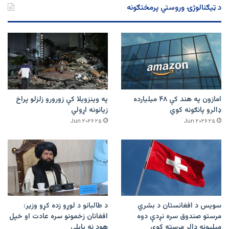
د ټیګنالوژۍ وروستي پرمختګونه
امازون په هند کې ۴۸ میلیارده
په وینزویلا کې زورورو زلزلو پراخ
ډالرو پانګونه کوي
زیانونه اړولي
۲۵ Jun ۲۰۲۶
۲۵ Jun ۲۰۲۶
سویس د افغانستان د بشري
د طالبانو د لوړو زده کړو وزیر:
مرستو صندوق سره نږدې دوه
افغانان زخمونو سره عادت او خپل
میلیونه ډالر مرسته کوي
هوډ نه بایلي