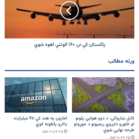
۲۱
۱۶۰
غویی
الوتنې
۱۴۰۴
لغوه
لمریز
شوي
کال
پاکستان کې نن ۱۶۰ الوتنې لغوه شوي
ورته مطالب
کابل ښاروالۍ: د دوو هوايي پلونو
امازون په هند کې ۴۸ میلیارده
او څلورو دایروي رېمپونو د جوړولو
ډالرو پانګونه کوي
طرحه نهایي شوې
۲۵ Jun ۲۰۲۶
۲۵ Jun ۲۰۲۶