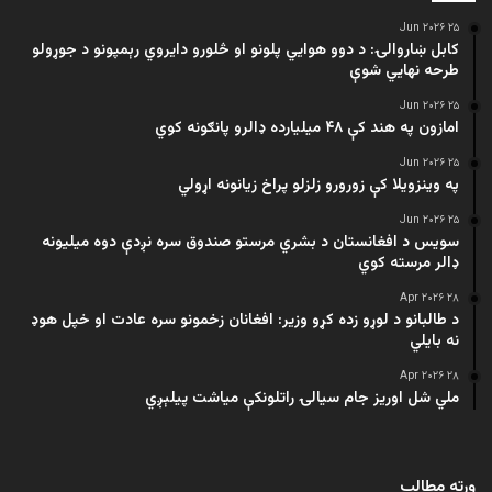
۲۵ Jun ۲۰۲۶
کابل ښاروالۍ: د دوو هوايي پلونو او څلورو دایروي رېمپونو د جوړولو
طرحه نهایي شوې
۲۵ Jun ۲۰۲۶
امازون په هند کې ۴۸ میلیارده ډالرو پانګونه کوي
۲۵ Jun ۲۰۲۶
په وینزویلا کې زورورو زلزلو پراخ زیانونه اړولي
۲۵ Jun ۲۰۲۶
سویس د افغانستان د بشري مرستو صندوق سره نږدې دوه میلیونه
ډالر مرسته کوي
۲۸ Apr ۲۰۲۶
د طالبانو د لوړو زده کړو وزیر: افغانان زخمونو سره عادت او خپل هوډ
نه بایلي
۲۸ Apr ۲۰۲۶
ملي شل اوریز جام سیالۍ راتلونکې میاشت پیلېږي
ورته مطالب