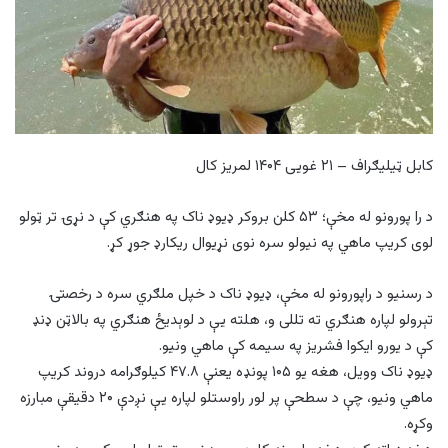
کابل ټیلیګراف – ۲۱ غویی ۱۴۰۴ لمریز کال
د را پورونو له مخې؛ ۵۳ کلن بروکر ډیوډ ناک په هنګري کې د نړۍ تر ټولو
لوی کریپ ماهي په نیولو سره نوی نړیوال ریکارډ جوړ کړ.
د رسنیو د راپورونو له مخې، ډیوډ ناک د خپل ملګري سره د رخصتۍ
تېرولو لپاره هنګري ته تللی و، هلته یې د لوېدیځ هنګري په بالاټن ډنډ
کې د یورو ایکوا فشریز په سیمه کې ماهي ونیو.
ډیوډ ناک وویل، هغه یو ۱۰۵ پونډه یعنې ۴۷.۸ کیلوګرامه دروند کریپ
ماهي ونیو، چې د سطحې پر لور راوستلو لپاره یې نږدې ۲۰ دقیقې مبارزه
وکړه.