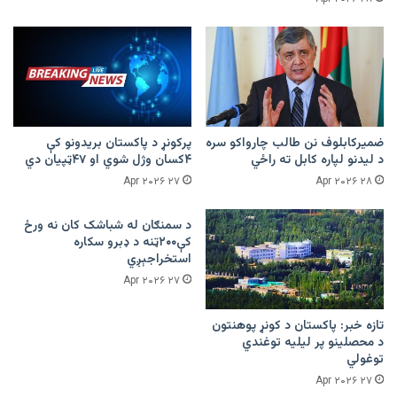
ضمیرکابلوف نن طالب چارواکو سره
پرکونړ د پاکستان بریدونو کې
د لیدنو لپاره کابل ته راځي
۴کسان وژل شوي او ۴۷ټپیان دي
۲۷ Apr ۲۰۲۶
۲۸ Apr ۲۰۲۶
د سمنګان له شباشک کان نه ورځ
کې۲۰۰ټنه د ډبرو سکاره
استخراجېږي
۲۷ Apr ۲۰۲۶
تازه خبر: پاکستان د کونړ پوهنتون
د محصلینو پر لیلیه توغندي
توغولي
۲۷ Apr ۲۰۲۶