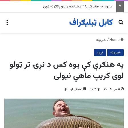
په وینزویلا کې زورورو زلزلو پراخ زیانونه اړولي
nu
Search for
Home
/
خبرونه
خبرونه
نړۍ
په هنګري کې یوه کس د نړۍ تر ټولو
لوی کریپ ماهي نیولی
۱۱ مې ۲۰۲۵
۱۷۳
دقیقې لوستل