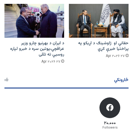
حقاني او ژاوشینګ د اړیکو په
د ایران د بهرنیو چارو وزیر
پراختیا خبرې کړي
عراقچي،پوتین سره د خبرو لپاره
روسیې ته تللی
۲۷ Apr ۲۰۲۶
۲۷ Apr ۲۰۲۶
څارونکي
۲۰،۰۰۰
Followers