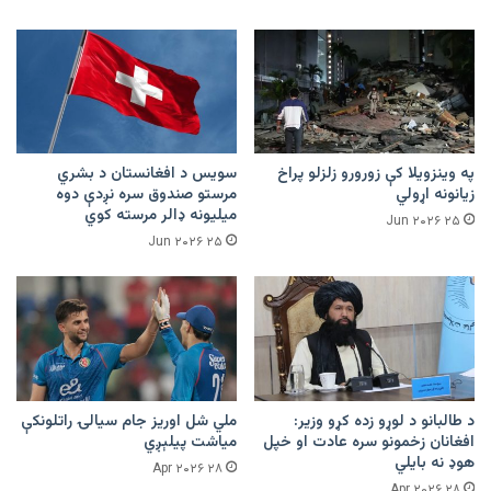
په وینزویلا کې زورورو زلزلو پراخ
سویس د افغانستان د بشري
زیانونه اړولي
مرستو صندوق سره نږدې دوه
میلیونه ډالر مرسته کوي
۲۵ Jun ۲۰۲۶
۲۵ Jun ۲۰۲۶
د طالبانو د لوړو زده کړو وزیر:
ملي شل اوریز جام سیالۍ راتلونکې
افغانان زخمونو سره عادت او خپل
میاشت پیلېږي
هوډ نه بایلي
۲۸ Apr ۲۰۲۶
۲۸ Apr ۲۰۲۶