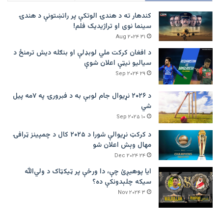
کندهار ته د هندۍ الوتکې پر راتښتونې د هندۍ
سینما نوی او تراژيديک فلم!
۳۱ Aug ۲۰۲۴
د افغان کرکت ملي لوبډلې او بنګله دیش ترمنځ د
سیالیو نیټې اعلان شوې
۲۹ Sep ۲۰۲۴
د ۲۰۲۶ نړیوال جام لوبې به د فبرورۍ په ۷مه پیل
شي
۱۰ Sep ۲۰۲۵
د کرکټ نړیوالې شورا د ۲۰۲۵ کال د چمپینز ټرافۍ
مهال وېش اعلان شو
۲۴ Dec ۲۰۲۴
ایا پوهیږئ چې، دا ورځې پر ټيکټاک د ولي‌الله
سیکه چلېدونکې ده؟
۳ Nov ۲۰۲۴