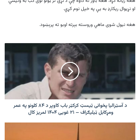
هغه زیاته کړه، هغه باور نه کاوه چې د نړۍ تر ټولو لوی کب به ونیسي
او نړیوال ریکارډ به یې په خپل نوم کړي.
هغه نیول شوی ماهي وروسته بېرته اوبو ته پرېښود.
د
آسټرالیا
پخوانی
ټیسټ
کرکټر
باب
کاوپر
د
۸۴
کلونو
د آسټرالیا پخوانی ټیسټ کرکټر باب کاوپر د ۸۴ کلونو په عمر
په
ومړکابل ټیلیګراف – ۲۱ غویی ۱۴۰۴ لمریز کال
عمر
ومړکابل
پاکستان
ټیلیګراف
کې
–
نن