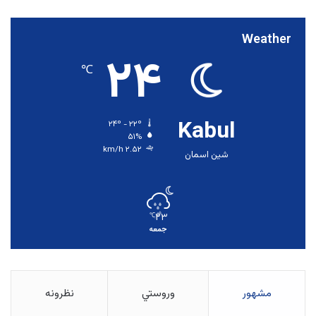
Weather
۲۴
℃
Kabul
۲۴º - ۲۲º
۵۱%
۲.۵۲ km/h
شین اسمان
۲۳
℃
جمعه
مشهور
وروستي
نظرونه