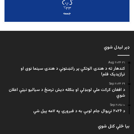
۲۳
℃
جمعه
ډېر لیدل شوي
۳۱ Aug ۲۰۲۴
کندهار ته د هندۍ الوتکې پر راتښتونې د هندۍ سینما نوی او
تراژيديک فلم!
۲۹ Sep ۲۰۲۴
د افغان کرکت ملي لوبډلې او بنګله دیش ترمنځ د سیالیو نیټې اعلان
شوې
۱۰ Sep ۲۰۲۵
د ۲۰۲۶ نړیوال جام لوبې به د فبرورۍ په ۷مه پیل شي
بیا ځلې کتل شوي