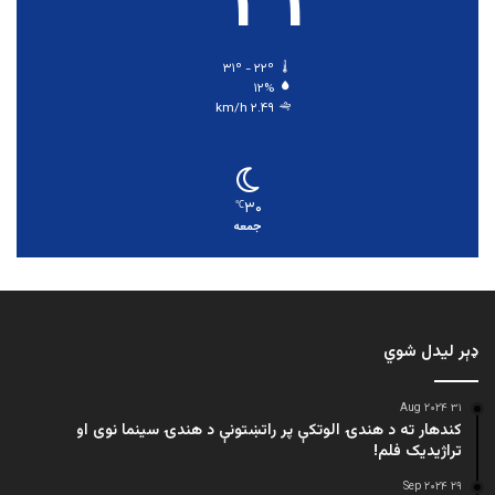
۳۱
۳۱º - ۲۲º
۱۲%
۲.۴۹ km/h
۳۰
℃
جمعه
ډېر لیدل شوي
۳۱ Aug ۲۰۲۴
کندهار ته د هندۍ الوتکې پر راتښتونې د هندۍ سینما نوی او
تراژيديک فلم!
۲۹ Sep ۲۰۲۴