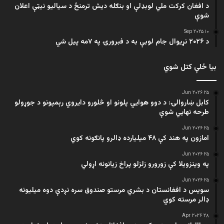
د افغان کرکت ملي لوبډلې او بنګله دیش ترمنځ د سیالیو نیټې اعلان
شوې
۱۰ Sep ۲۰۲۵
د ۲۰۲۶ نړیوال جام لوبې به د فبرورۍ په ۷مه پیل شي
بیا ځلې کتل شوي
۲۵ Jun ۲۰۲۶
کابل ښاروالۍ: د دوو هوايي پلونو او څلورو دایروي رېمپونو د جوړولو
طرحه نهایي شوې
۲۵ Jun ۲۰۲۶
امازون په هند کې ۴۸ میلیارده ډالرو پانګونه کوي
۲۵ Jun ۲۰۲۶
په وینزویلا کې زورورو زلزلو پراخ زیانونه اړولي
۲۵ Jun ۲۰۲۶
سویس د افغانستان د بشري مرستو صندوق سره نږدې دوه میلیونه
ډالر مرسته کوي
۲۸ Apr ۲۰۲۶