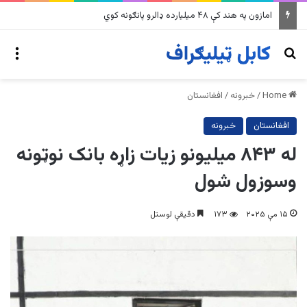
په وینزویلا کې زورورو زلزلو پراخ زیانونه اړولي
nu
Search for
Home
/
خبرونه
/
افغانستان
افغانستان
خبرونه
له ۸۴۳ میلیونو زیات زاړه بانک نوټونه
وسوزول شول
۱۵ مې ۲۰۲۵
۱۷۳
دقیقې لوستل