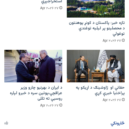
استخراجېږي
۲۷ Apr ۲۰۲۶
تازه خبر: پاکستان د کونړ پوهنتون
د محصلینو پر لیلیه توغندي
توغولي
۲۷ Apr ۲۰۲۶
حقاني او ژاوشینګ د اړیکو په
د ایران د بهرنیو چارو وزیر
پراختیا خبرې کړي
عراقچي،پوتین سره د خبرو لپاره
روسیې ته تللی
۲۷ Apr ۲۰۲۶
۲۷ Apr ۲۰۲۶
څارونکي