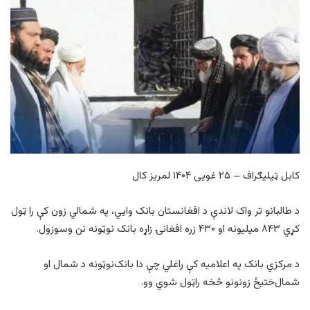
کابل ټیلیګراف – ۲۵ غویی ۱۴۰۴ لمریز کال
د طالبانو تر واک لاندې د افغانستان بانک وایي، په شمالي زون کې را ټول
کړي ۸۴۳ میلیونه او ۴۳۰ زره افغانۍ زاړه بانک نوټونه نن وسوزول.
د مرکزي بانک په اعلامیه کې راغلي چې دا بانک‌نوټونه د شمال او
شمال‌ختیځ زونونو څخه راټول شوي وو.