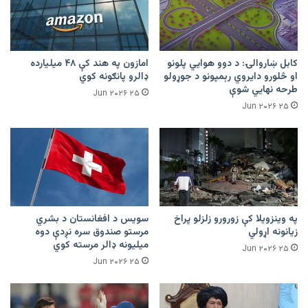
کابل ښاروالۍ: د دوو هوايي پلونو
امازون په هند کې ۴۸ میلیارده
او څلورو دایروي رېمپونو د جوړولو
ډالرو پانګونه کوي
طرحه نهایي شوې
۲۵ Jun ۲۰۲۶
۲۵ Jun ۲۰۲۶
په وینزویلا کې زورورو زلزلو پراخ
سویس د افغانستان د بشري
زیانونه اړولي
مرستو صندوق سره نږدې دوه
میلیونه ډالر مرسته کوي
۲۵ Jun ۲۰۲۶
۲۵ Jun ۲۰۲۶