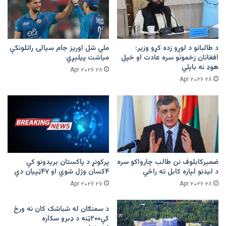
د طالبانو د لوړو زده کړو وزیر:
ملي شل اوریز جام سیالۍ راتلونکې
افغانان زخمونو سره عادت او خپل
میاشت پیلېږي
هوډ نه بایلي
۲۸ Apr ۲۰۲۶
۲۸ Apr ۲۰۲۶
ضمیرکابلوف نن طالب چارواکو سره
پرکونړ د پاکستان بریدونو کې
د لیدنو لپاره کابل ته راځي
۴کسان وژل شوي او ۴۷ټپیان دي
۲۷ Apr ۲۰۲۶
۲۸ Apr ۲۰۲۶
د سمنګان له شباشک کان نه ورځ
کې۲۰۰ټنه د ډبرو سکاره