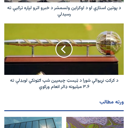
خبرو
اترو
د پوتین استازي او د اوکراین ولسمشر د خبرو اترو لپاره ترکیې ته
لپاره
رسیدلي
ترکیې
ته
د
رسیدلي
کرکټ
نړیوالې
شورا
د
ټیسټ
چیمپین
شپ
ګټونکي
لوبډلې
د کرکټ نړیوالې شورا د ټیسټ چیمپین شپ ګټونکي لوبډلې ته
ته
۳.۶ میلیونه ډالر انعام ورکوي
۳.۶
میلیونه
ورته مطالب
ډالر
انعام
ورکوي