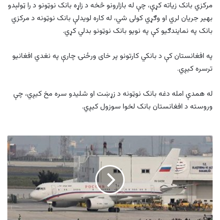
مرکزي بانک زیاته کړې، چې له بازارونو څخه د زاړه بانک نوټونو د را ټولېدو
بهیر جریان لري او وګړي کولی شي، له کاره لویدلې بانک نوټونه د مرکزي
بانک په نمایندګیو کې په نویو بانک نوټونو بدلي کړي.
په افغانستان کې د بانکي کارتونو پر خای ورځنۍ چارې په نغدي افغانیو
ترسره کیږي.
له همدې امله دغه بانک نوټونه د زړښت او شلیدو سره مخ کیږي، چې
وروسته د افغانستان بانک لخوا سوزول کیږي.
د
پوتین
استازي
او
د
اوکراین
ولسمشر
د