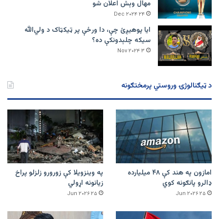
مهال وېش اعلان شو
۲۴ Dec ۲۰۲۴
ایا پوهیږئ چې، دا ورځې پر ټيکټاک د ولي‌الله
سیکه چلېدونکې ده؟
۳ Nov ۲۰۲۴
د ټیګنالوژۍ وروستي پرمختګونه
امازون په هند کې ۴۸ میلیارده
په وینزویلا کې زورورو زلزلو پراخ
ډالرو پانګونه کوي
زیانونه اړولي
۲۵ Jun ۲۰۲۶
۲۵ Jun ۲۰۲۶