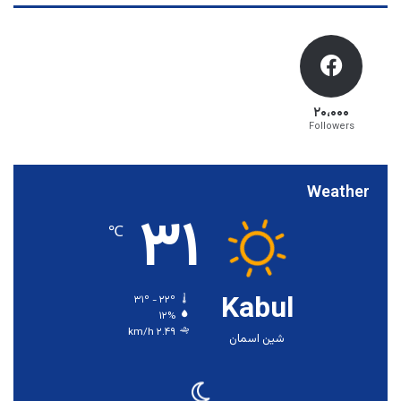
۲۰،۰۰۰
Followers
Weather
۳۱
℃
Kabul
۳۱º - ۲۲º
۱۲%
۲.۴۹ km/h
شین اسمان