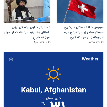
سویس د افغانستان د بشري
د طالبانو د لوړو زده کړو وزیر:
مرستو صندوق سره نږدې دوه
افغانان زخمونو سره عادت او خپل
میلیونه ډالر مرسته کوي
هوډ نه بایلي
۲۸ Apr ۲۰۲۶
۲۵ Jun ۲۰۲۶
Weather
Kabul, Afghanistan
شین اسمان
℃