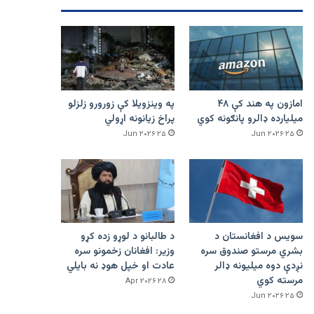
امازون په هند کې ۴۸
په وینزویلا کې زورورو زلزلو
میلیارده ډالرو پانګونه کوي
پراخ زیانونه اړولي
۲۵ Jun ۲۰۲۶
۲۵ Jun ۲۰۲۶
سویس د افغانستان د
د طالبانو د لوړو زده کړو
بشري مرستو صندوق سره
وزیر: افغانان زخمونو سره
نږدې دوه میلیونه ډالر
عادت او خپل هوډ نه بایلي
مرسته کوي
۲۸ Apr ۲۰۲۶
۲۵ Jun ۲۰۲۶