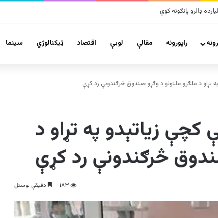
زلو پراخ زیانونه اړولي
ونه
راپورونه
مقالې
لوبې
اقتصاد
ټیکنالوژي
سينما
په تړاو د ملګرو ملتونو د وګړو صندوق څرګندونې رد کړې
 کچې زیاتېدو په تړاو د
ندوق څرګندونې رد کړې
۱۸۳
دقیقې لوستل