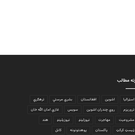
ته مطالب
اسټرالیا
اشوین
افغانستان
بشري مرستې
ترهګري
تروریزم
روي چندران اشوین
سویس
غازي امان الله خان
مشروعیت
مهاجرت
نیوزلینډ
نیوزیلینډ
هند
ټیسټ کرکټ
پاکستان
پوهنتونونه
کابل