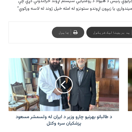
 وروستیو کې د ملګرو ملتونو د وګړو صندوق (UNFPA) اجرایوي رئیس د هیواد د روغتیایي سیستم اړوند څرګندونې کړي چې
ندوارۍ یا زیږون اړوندو ستونزو له امله خپل ژوند له لاسه ورکوي”
په بریښنالیک شریکول
چاپول
د
طالبانو
بهرنيو
چارو
وزير
د
ایران
له
ولسمشر
مسعود
د طالبانو بهرنيو چارو وزير د ایران له ولسمشر مسعود
پزشکيان
پزشکيان سره وکتل
سره