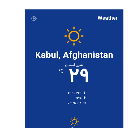
Weather
Kabul, Afghanistan
۲۹
شین اسمان
℃
۲۹º - ۲۲º
۱۲%
۱.۱۸ km/h