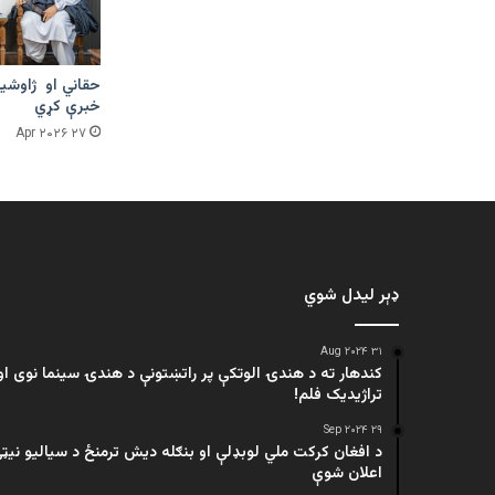
حقاني او ژاوشین
خبرې کړي
۲۷ Apr ۲۰۲۶
ډېر لیدل شوي
۳۱ Aug ۲۰۲۴
کندهار ته د هندۍ الوتکې پر راتښتونې د هندۍ سینما نوی او
تراژيديک فلم!
۲۹ Sep ۲۰۲۴
د افغان کرکت ملي لوبډلې او بنګله دیش ترمنځ د سیالیو نیټ
اعلان شوې