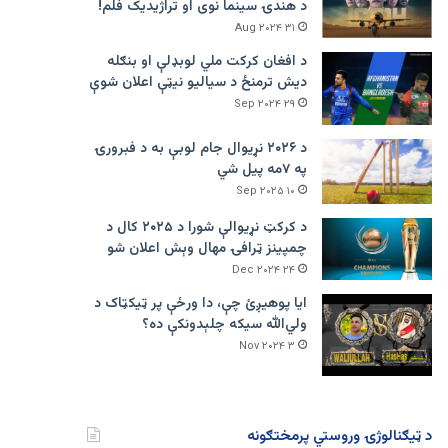
د هندۍ سینما نوی او تراژيديک فلم!
۳۱ Aug ۲۰۲۴
د افغان کرکت ملي لوبډلې او بنګله
دیش ترمنځ د سیالیو نیټې اعلان شوې
۲۹ Sep ۲۰۲۴
د ۲۰۲۶ نړیوال جام لوبې به د فبرورۍ
په ۷مه پیل شي
۱۰ Sep ۲۰۲۵
د کرکټ نړیوالې شورا د ۲۰۲۵ کال د
چمپینز ټرافۍ مهال وېش اعلان شو
۲۴ Dec ۲۰۲۴
ایا پوهیږئ چې، دا ورځې پر ټيکټاک د
ولي‌الله سیکه چلېدونکې ده؟
۳ Nov ۲۰۲۴
د ټیګنالوژۍ وروستي پرمختګونه