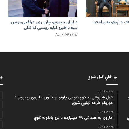
ګ د اړیکو په پراختیا
د ایران د بهرنیو چارو وزیر عراقچي،پوتین
سره د خبرو لپاره روسیې ته تللی
۲۷ Apr ۲۰۲۶
بیا ځلې کتل شوي
ور
۲۵ Jun ۲۰۲۶
کابل ښاروالۍ: د دوو هوايي پلونو او څلورو دایروي رېمپونو د
جوړولو طرحه نهایي شوې
۲۵ Jun ۲۰۲۶
ې
امازون په هند کې ۴۸ میلیارده ډالرو پانګونه کوي
۲۵ Jun ۲۰۲۶