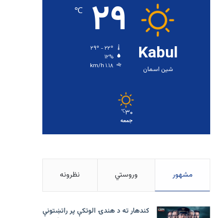
۲۹
℃
Kabul
۲۹º - ۲۲º
۱۲%
۱.۱۸ km/h
شین اسمان
۳۰
℃
جمعه
مشهور
وروستي
نظرونه
کندهار ته د هندۍ الوتکې پر راتښتونې