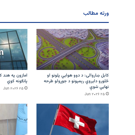
ورته مطالب
کابل ښاروالۍ: د دوو هوايي پلونو او
څلورو دایروي رېمپونو د جوړولو طرحه
پانګونه کوي
نهایي شوې
۲۵ Jun ۲۰۲۶
۲۵ Jun ۲۰۲۶