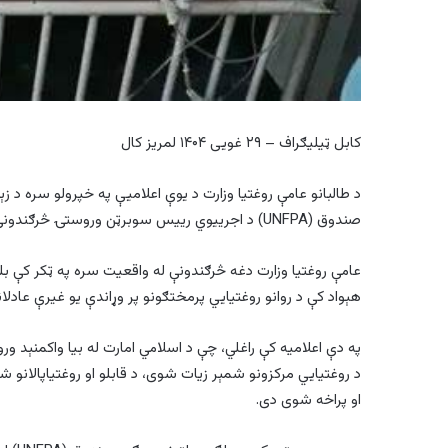
کابل ټیلیګراف – ۲۹ غویی ۱۴۰۴ لمریز کال
د طالبانو عامې روغتیا وزارت د یوې اعلامیې په خپرولو سره د زې
صندوق (UNFPA) د اجرییوي رییس سوبرټن وروستۍ څرګندونې رد کړې.
عامې روغتیا وزارت دغه څرګندونې له واقعیت سره په ټکر کې بلل
هېواد کې د روانو روغتیایي پرمختګونو پر وړاندې یو غیرې عادلان
په دې اعلامیه کې راغلي، چې د اسلامي امارت له بیا واکمنېد و
د روغتیایي مرکزونو شمېر زیات شوی، د قابلو او روغتیاپالانو
او پراخه شوی دی.