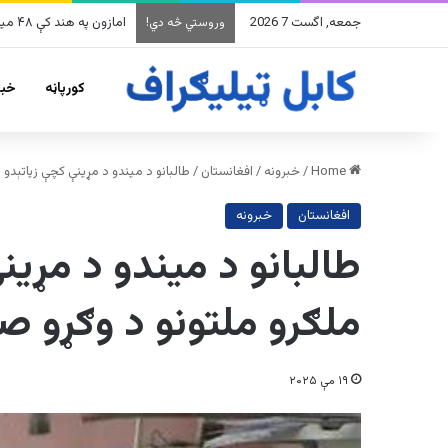
جمعه, اگست 7 2026
په وینزویلا کې زورورو زل
وروستي څه دي!
کورپاڼه
خبر
Home
/
خبرونه
/
افغانستان
/
طالبانو د میندو د مړینې کچې زیاتېدو 
افغانستان
خبرونه
طالبانو د میندو د مړینې
ملګرو ملتونو د وګړو ص
۱۹ مې ۲۰۲۵