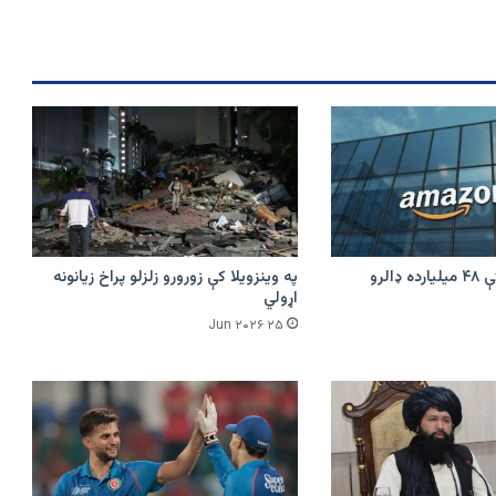
وکتل
امازون په هند کې ۴۸ میلیارده ډالرو
په وینزویلا کې زورورو زلزلو پراخ زیانونه
اړولي
۲۵ Jun ۲۰۲۶