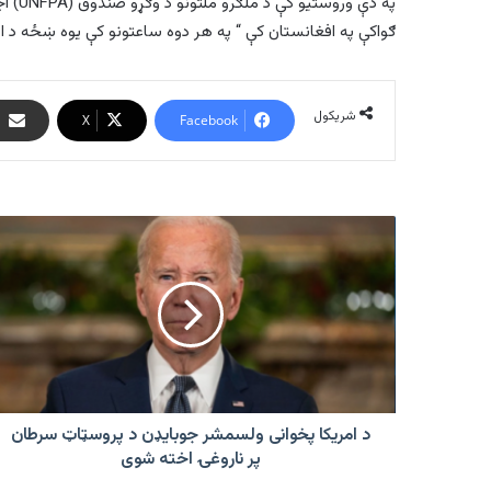
په دې
ګواکې په افغانستان کې “ په هر دوه ساعتونو کې یوه ښځه د امی
شریکول
X
Facebook
د
امریکا
پخوانی
ولسمشر
جوبایډن
د
پروسټاټ
سرطان
پر
ناروغۍ
د امریکا پخوانی ولسمشر جوبایډن د پروسټاټ سرطان
اخته
پر ناروغۍ اخته شوی
شوی