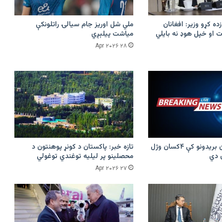
زده کړو وزیر: افغانان
ملي شل اوریز جام سیالۍ راتلونکې
 او خپل هوډ نه بایلي
میاشت پیلېږي
۲۸ Apr ۲۰۲۶
پرکونړ د پاکستان بریدونو کې ۴کسان وژل
تازه خبر: پاکستان د کونړ پوهنتون د
محصلینو پر لیلیه توغندي توغولي
۲۷ Apr ۲۰۲۶