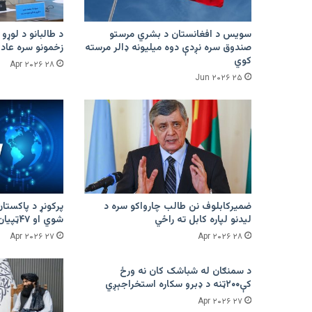
سویس د افغانستان د بشري مرستو
د طالبانو د لوړو 
صندوق سره نږدې دوه میلیونه ډالر مرسته
زخمونو سره عادت
کوي
۲۸ Apr ۲۰۲۶
۲۵ Jun ۲۰۲۶
ضمیرکابلوف نن طالب چارواکو سره د
لیدنو لپاره کابل ته راځي
شوي او ۴۷ټپیان دي
۲۷ Apr ۲۰۲۶
۲۸ Apr ۲۰۲۶
د سمنګان له شباشک کان نه ورځ
کې۲۰۰ټنه د ډبرو سکاره استخراجېږي
۲۷ Apr ۲۰۲۶