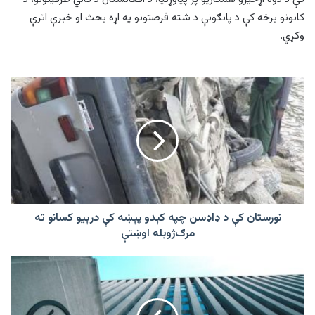
کانونو برخه کې د پانګونې د شته فرصتونو په اړه بحث او خبرې اترې
وکړي.
نورستان
کې
د
ډاډسن
چپه
کېدو
پېښه
کې
درېیو
کسانو
نورستان کې د ډاډسن چپه کېدو پېښه کې درېیو کسانو ته
ته
مرګ‌ژوبله اوښتې
مرګ‌ژوبله
اوښتې
نړۍوال
بانک
افغانستان
کې