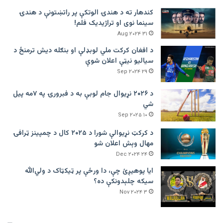
کندهار ته د هندۍ الوتکې پر راتښتونې د هندۍ
سینما نوی او تراژيديک فلم!
۳۱ Aug ۲۰۲۴
د افغان کرکت ملي لوبډلې او بنګله دیش ترمنځ د
سیالیو نیټې اعلان شوې
۲۹ Sep ۲۰۲۴
د ۲۰۲۶ نړیوال جام لوبې به د فبرورۍ په ۷مه پیل
شي
۱۰ Sep ۲۰۲۵
د کرکټ نړیوالې شورا د ۲۰۲۵ کال د چمپینز ټرافۍ
مهال وېش اعلان شو
۲۴ Dec ۲۰۲۴
ایا پوهیږئ چې، دا ورځې پر ټيکټاک د ولي‌الله
سیکه چلېدونکې ده؟
۳ Nov ۲۰۲۴