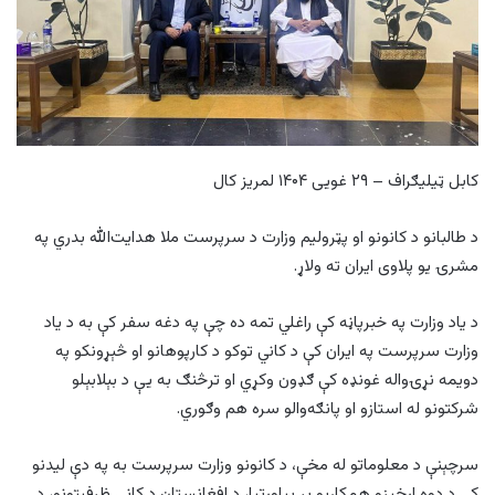
کابل ټیلیګراف – ۲۹ غویی ۱۴۰۴ لمریز کال
د طالبانو د کانونو او پټرولیم وزارت د سرپرست ملا هدایت‌الله بدري په
مشرۍ یو پلاوی ایران ته ولاړ.
د یاد وزارت په خبرپاڼه کې راغلي تمه ده چې په دغه سفر کې به د یاد
وزارت سرپرست په ایران کې د کاني توکو د کارپوهانو او څېړونکو په
دویمه نړۍواله غونډه کې ګډون وکړي او ترڅنګ به یې د بېلابېلو
شرکتونو له استازو او پانګه‌والو سره هم وګوري.
سرچېنې د معلوماتو له مخې، د کانونو وزارت سرپرست به په دې لیدنو
کې د دوه اړخیزو همکاریو پر پیاوړتیا، د افغانستان د کاني ظرفیتونو، د