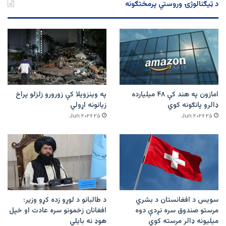
د ټیګنالوژۍ وروستي پرمختګونه
امازون په هند کې ۴۸ میلیارده
په وینزویلا کې زورورو زلزلو پراخ
ډالرو پانګونه کوي
زیانونه اړولي
۲۵ Jun ۲۰۲۶
۲۵ Jun ۲۰۲۶
سویس د افغانستان د بشري
د طالبانو د لوړو زده کړو وزیر:
مرستو صندوق سره نږدې دوه
افغانان زخمونو سره عادت او خپل
میلیونه ډالر مرسته کوي
هوډ نه بایلي