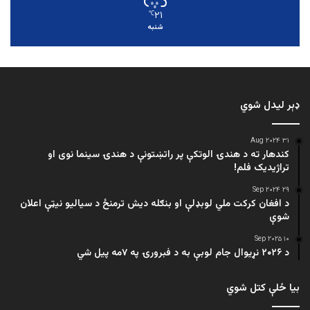
۲۱
℃
شنبه
ډېر لیدل شوي
۳۱ Aug ۲۰۲۴
کندهار ته د هندۍ الوتکې پر راتښتونې د هندۍ سینما نوی او
تراژيديک فلم!
۲۹ Sep ۲۰۲۴
د افغان کرکت ملي لوبډلې او بنګله دیش ترمنځ د سیالیو نیټې اعلان
شوې
۱۰ Sep ۲۰۲۵
د ۲۰۲۶ نړیوال جام لوبې به د فبرورۍ په ۷مه پیل شي
بیا ځلې کتل شوي