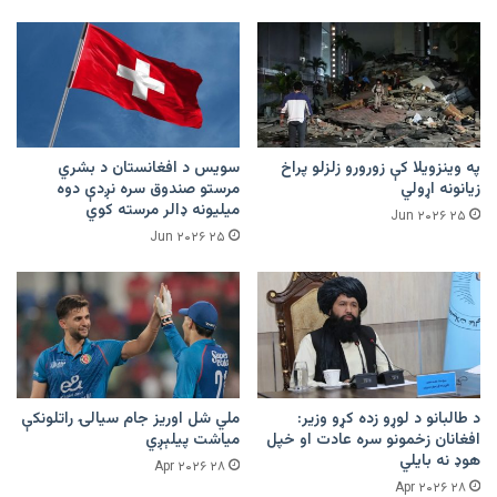
په وینزویلا کې زورورو زلزلو پراخ
سویس د افغانستان د بشري
زیانونه اړولي
مرستو صندوق سره نږدې دوه
میلیونه ډالر مرسته کوي
۲۵ Jun ۲۰۲۶
۲۵ Jun ۲۰۲۶
د طالبانو د لوړو زده کړو وزیر:
ملي شل اوریز جام سیالۍ راتلونکې
افغانان زخمونو سره عادت او خپل
میاشت پیلېږي
هوډ نه بایلي
۲۸ Apr ۲۰۲۶
۲۸ Apr ۲۰۲۶