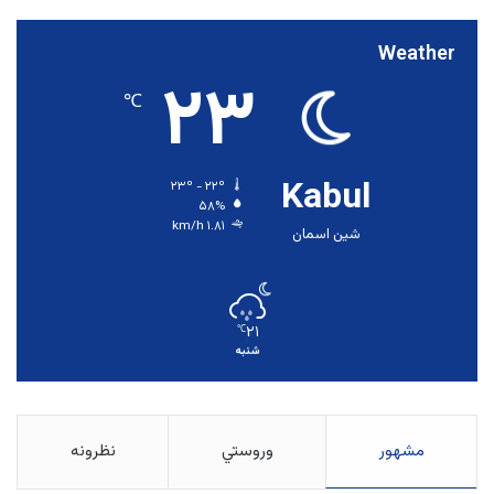
Weather
۲۳
℃
Kabul
۲۳º - ۲۲º
۵۸%
۱.۸۱ km/h
شین اسمان
۲۱
℃
شنبه
مشهور
وروستي
نظرونه