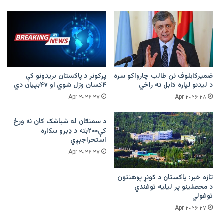
ضمیرکابلوف نن طالب چارواکو سره
پرکونړ د پاکستان بریدونو کې
د لیدنو لپاره کابل ته راځي
۴کسان وژل شوي او ۴۷ټپیان دي
۲۷ Apr ۲۰۲۶
۲۸ Apr ۲۰۲۶
د سمنګان له شباشک کان نه ورځ
کې۲۰۰ټنه د ډبرو سکاره
استخراجېږي
۲۷ Apr ۲۰۲۶
تازه خبر: پاکستان د کونړ پوهنتون
د محصلینو پر لیلیه توغندي
توغولي
۲۷ Apr ۲۰۲۶