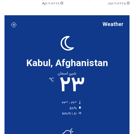
۲۸ Apr ۲۰۲۶
۲۵ Jun ۲۰۲۶
Weather
Kabul, Afghanistan
۲۳
شین اسمان
℃
۲۳º - ۲۲º
۵۸%
۱.۸۱ km/h