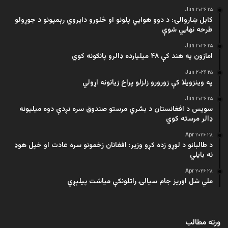
۲۵ Jun ۲۰۲۶
کابل ښاروالۍ: د دوو هوايي پلونو او څلورو دایروي رېمپونو د جوړولو
طرحه نهایي شوې
۲۵ Jun ۲۰۲۶
امازون په هند کې ۴۸ میلیارده ډالرو پانګونه کوي
۲۵ Jun ۲۰۲۶
په وینزویلا کې زورورو زلزلو پراخ زیانونه اړولي
۲۵ Jun ۲۰۲۶
سویس د افغانستان د بشري مرستو صندوق سره نږدې دوه میلیونه
ډالر مرسته کوي
۲۸ Apr ۲۰۲۶
د طالبانو د لوړو زده کړو وزیر: افغانان زخمونو سره عادت او خپل هوډ
نه بایلي
۲۸ Apr ۲۰۲۶
ملي شل اوریز جام سیالۍ راتلونکې میاشت پیلېږي
ورته مطالب