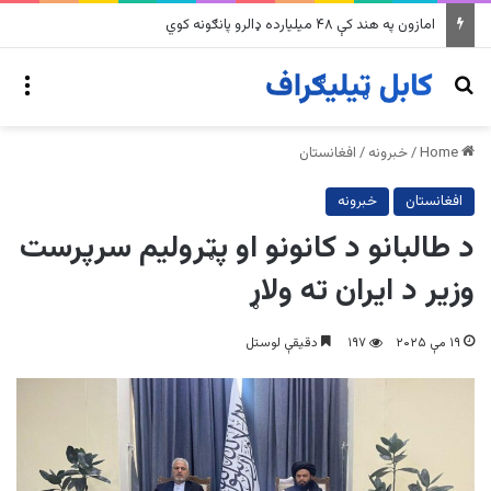
په وینزویلا کې زورورو زلزلو پراخ زیانونه اړولي
nu
Search for
Home
/
خبرونه
/
افغانستان
افغانستان
خبرونه
د طالبانو د کانونو او پټرولیم سرپرست
وزیر د ایران ته ولاړ
۱۹ مې ۲۰۲۵
۱۹۷
دقیقې لوستل