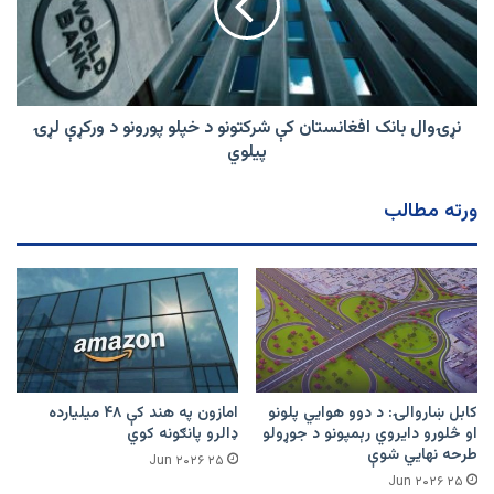
شرکتونو
د
خپلو
پورونو
د
ورکړې
نړۍوال بانک افغانستان کې شرکتونو د خپلو پورونو د ورکړې لړۍ
لړۍ
پیلوي
پیلوي
ورته مطالب
کابل ښاروالۍ: د دوو هوايي پلونو
امازون په هند کې ۴۸ میلیارده
او څلورو دایروي رېمپونو د جوړولو
ډالرو پانګونه کوي
طرحه نهایي شوې
۲۵ Jun ۲۰۲۶
۲۵ Jun ۲۰۲۶