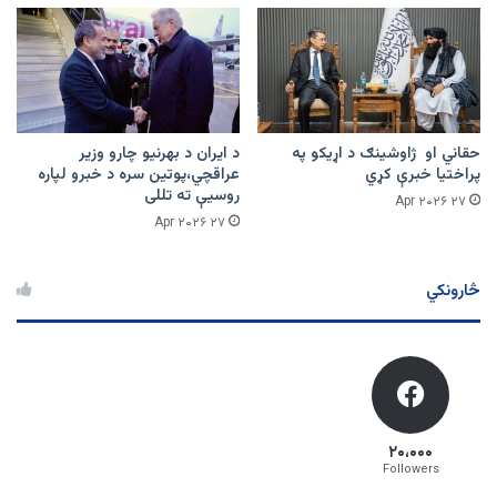
حقاني او ژاوشینګ د اړیکو په
د ایران د بهرنیو چارو وزیر
پراختیا خبرې کړي
عراقچي،پوتین سره د خبرو لپاره
روسیې ته تللی
۲۷ Apr ۲۰۲۶
۲۷ Apr ۲۰۲۶
څارونکي
۲۰،۰۰۰
Followers