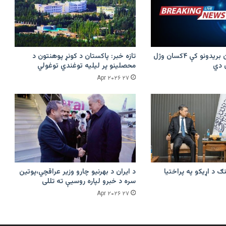
پرکونړ د پاکستان بریدونو کې ۴کسان وژل
تازه خبر: پاکستان د کونړ پوهنتون د
محصلینو پر لیلیه توغندي توغولي
۲۷ Apr ۲۰۲۶
ګ د اړیکو په پراختیا
د ایران د بهرنیو چارو وزیر عراقچي،پوتین
سره د خبرو لپاره روسیې ته تللی
۲۷ Apr ۲۰۲۶