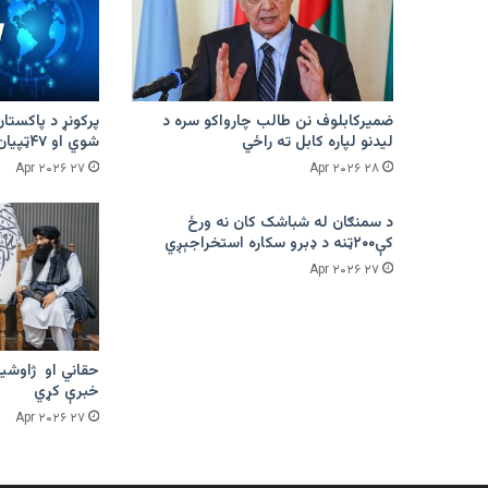
ضمیرکابلوف نن طالب چارواکو سره د
لیدنو لپاره کابل ته راځي
شوي او ۴۷ټپیان دي
۲۷ Apr ۲۰۲۶
۲۸ Apr ۲۰۲۶
د سمنګان له شباشک کان نه ورځ
کې۲۰۰ټنه د ډبرو سکاره استخراجېږي
۲۷ Apr ۲۰۲۶
حقاني او ژاوشین
خبرې کړي
۲۷ Apr ۲۰۲۶