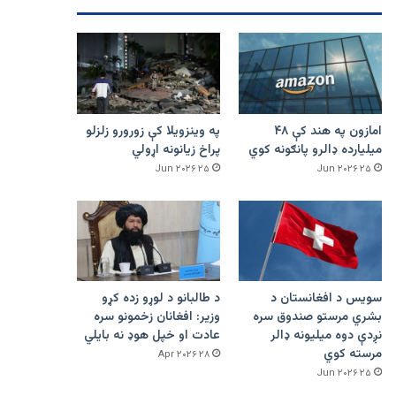
امازون په هند کې ۴۸
په وینزویلا کې زورورو زلزلو
میلیارده ډالرو پانګونه کوي
پراخ زیانونه اړولي
۲۵ Jun ۲۰۲۶
۲۵ Jun ۲۰۲۶
سویس د افغانستان د
د طالبانو د لوړو زده کړو
بشري مرستو صندوق سره
وزیر: افغانان زخمونو سره
نږدې دوه میلیونه ډالر
عادت او خپل هوډ نه بایلي
مرسته کوي
۲۸ Apr ۲۰۲۶
۲۵ Jun ۲۰۲۶