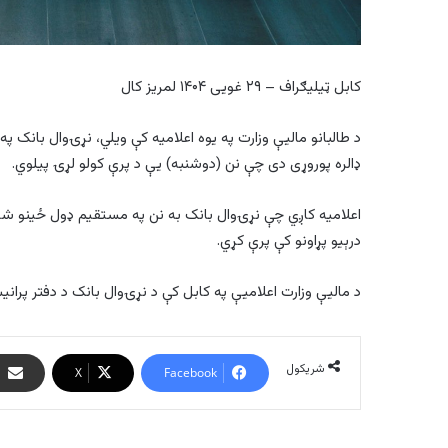
کابل ټیلیګراف – ۲۹ غویی ۱۴۰۴ لمریز کال
ډالره پوروړی دی چې نن (دوشنبه) یې د پرې کولو لړۍ پیلوي.
درېیو پړاونو کې پرې کړي.
د مالیې وزارت اعلامیې په کابل کې د نړۍوال بانک د دفتر پران
شریکول
X
Facebook