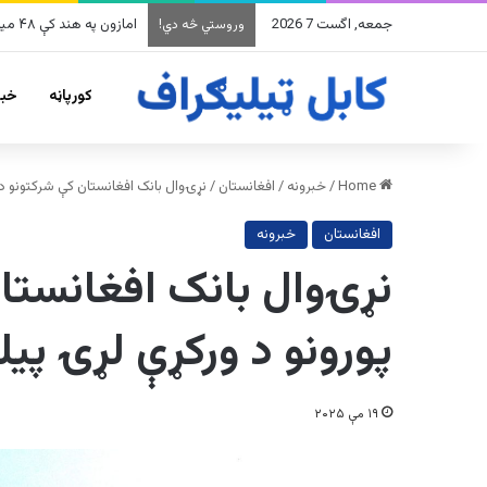
جمعه, اگست 7 2026
امازون په هند کې ۴۸ میلیارده ډالرو پانګونه کوي
وروستي څه دي!
کورپاڼه
خبر
Home
/
خبرونه
/
افغانستان
/
نړۍوال بانک افغانستان کې شرکتونو د 
افغانستان
خبرونه
نړۍوال بانک افغانستا
پورونو د ورکړې لړۍ پیل
۱۹ مې ۲۰۲۵