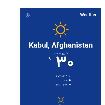
Weather
Kabul, Afghanistan
۳۰
شین اسمان
℃
۳۰º - ۲۲º
۱۱%
۱.۲۸ km/h