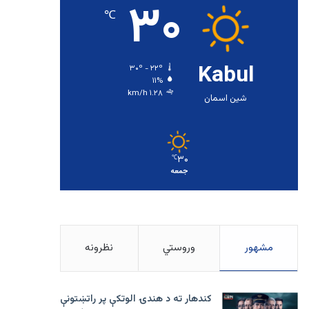
۳۰
℃
Kabul
۳۰º - ۲۲º
۱۱%
۱.۲۸ km/h
شین اسمان
۳۰
℃
جمعه
مشهور
وروستي
نظرونه
کندهار ته د هندۍ الوتکې پر راتښتونې