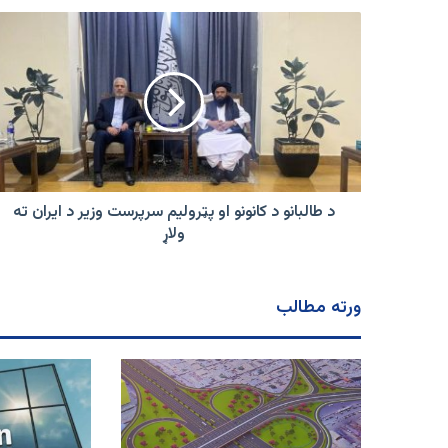
د
طالبانو
د
کانونو
او
پټرولیم
سرپرست
وزیر
د
ایران
د طالبانو د کانونو او پټرولیم سرپرست وزیر د ایران ته
ته
ولاړ
ولاړ
ورته مطالب