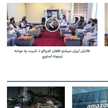
طالبان
ایران
میشتو
افغان
کډوالو
د
تثبیت
په
موخه
ټیمونه
طالبان ایران میشتو افغان کډوالو د تثبیت په موخه
استوي
ټیمونه استوي