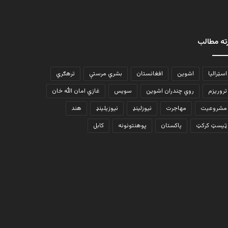
ته مطالب
اسټرالیا
اشوین
افغانستان
بشري مرستې
ترهګري
تروریزم
روي چندران اشوین
سویس
غازي امان الله خان
مشروعیت
مهاجرت
نیوزلینډ
نیوزیلینډ
هند
ټیسټ کرکټ
پاکستان
پوهنتونونه
کابل