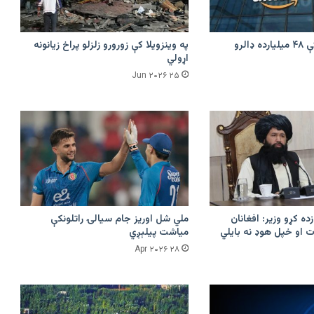
امازون په هند کې ۴۸ میلیارده ډالرو
په وینزویلا کې زورورو زلزلو پراخ زیانونه
اړولي
۲۵ Jun ۲۰۲۶
زده کړو وزیر: افغانان
ملي شل اوریز جام سیالۍ راتلونکې
 او خپل هوډ نه بایلي
میاشت پیلېږي
۲۸ Apr ۲۰۲۶