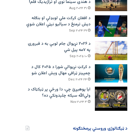
د هندۍ سینما نوی او تراژيديک فلم!
۳۱ Aug ۲۰۲۴
د افغان کرکت ملي لوبډلې او بنګله
دیش ترمنځ د سیالیو نیټې اعلان شوې
۲۹ Sep ۲۰۲۴
د ۲۰۲۶ نړیوال جام لوبې به د فبرورۍ
په ۷مه پیل شي
۱۰ Sep ۲۰۲۵
د کرکټ نړیوالې شورا د ۲۰۲۵ کال د
چمپینز ټرافۍ مهال وېش اعلان شو
۲۴ Dec ۲۰۲۴
ایا پوهیږئ چې، دا ورځې پر ټيکټاک د
ولي‌الله سیکه چلېدونکې ده؟
۳ Nov ۲۰۲۴
د ټیګنالوژۍ وروستي پرمختګونه