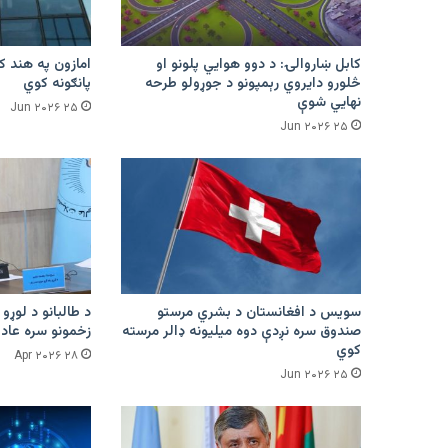
کابل ښاروالۍ: د دوو هوايي پلونو او
څلورو دایروي رېمپونو د جوړولو طرحه
پانګونه کوي
نهایي شوې
۲۵ Jun ۲۰۲۶
۲۵ Jun ۲۰۲۶
سویس د افغانستان د بشري مرستو
د طالبانو د لوړو 
صندوق سره نږدې دوه میلیونه ډالر مرسته
زخمونو سره عادت
کوي
۲۸ Apr ۲۰۲۶
۲۵ Jun ۲۰۲۶