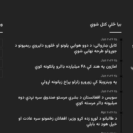
بیا ځلې کتل شوي
ور
۲۵ Jun ۲۰۲۶
کابل ښاروالۍ: د دوو هوايي پلونو او څلورو دایروي رېمپونو د
جوړولو طرحه نهایي شوې
۲۵ Jun ۲۰۲۶
ې
امازون په هند کې ۴۸ میلیارده ډالرو پانګونه کوي
۲۵ Jun ۲۰۲۶
په وینزویلا کې زورورو زلزلو پراخ زیانونه اړولي
۲۵ Jun ۲۰۲۶
سویس د افغانستان د بشري مرستو صندوق سره نږدې دوه
میلیونه ډالر مرسته کوي
۲۸ Apr ۲۰۲۶
د طالبانو د لوړو زده کړو وزیر: افغانان زخمونو سره عادت او
خپل هوډ نه بایلي