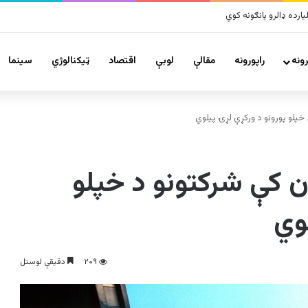
ونه
راپورونه
مقالې
لوبې
اقتصاد
ټیکنالوژي
سينما
خپلو پورونو د ورکړې لړۍ پیلوي
ن کې شرکتونو د خپلو
وي
۲۰۹
دقیقې لوستل