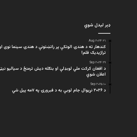
ډېر لیدل شوي
۳۱ Aug ۲۰۲۴
کندهار ته د هندۍ الوتکې پر راتښتونې د هندۍ سینما نوی او
تراژيديک فلم!
۲۹ Sep ۲۰۲۴
د افغان کرکت ملي لوبډلې او بنګله دیش ترمنځ د سیالیو نیټ
اعلان شوې
۱۰ Sep ۲۰۲۵
د ۲۰۲۶ نړیوال جام لوبې به د فبرورۍ په ۷مه پیل شي