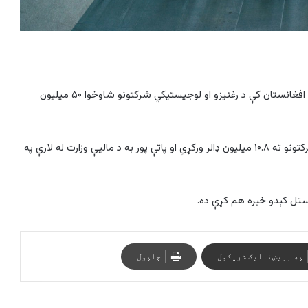
د طالبانو مالیې وزارت په یوه اعلامیه کې ویلي، نړۍوال بانک په افغانستان کې د رغنیزو او لوجیستیکي شرکتونو شاوخوا ۵۰ میلیون
اعلامیه کاږي چې نړۍوال بانک به نن په مستقیم ډول ځينو شرکتونو ته ۱۰.۸ میلیون ډالر ورکړي او پاتې پور به د مالیې وزارت له لارې په
یستل کېدو خبره هم کړې ده.
په بریښنالیک شریکول
چاپول