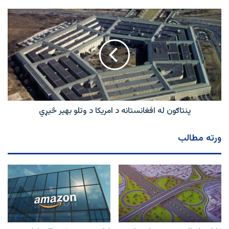
پنتاګون
له
افغانستانه
د
امریکا
د
وتلو
بهیر
څیړي
پنتاګون له افغانستانه د امریکا د وتلو بهیر څیړي
ورته مطالب