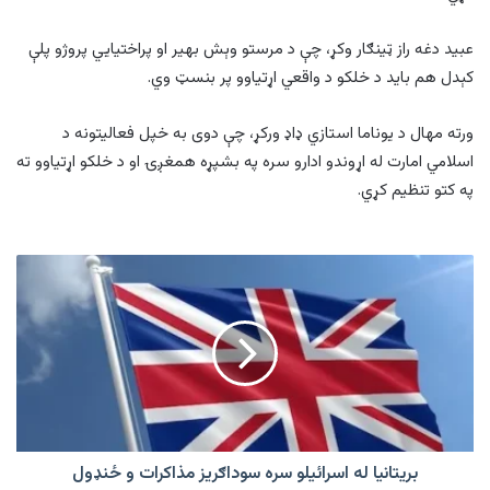
عبید دغه راز ټینګار وکړ، چې د مرستو وېش بهیر او پراختیایي پروژو پلې
کېدل هم باید د خلکو د واقعي اړتیاوو پر بنسټ وي.
ورته مهال د یوناما استازي ډاډ ورکړ، چې دوی به خپل فعالیتونه د
اسلامي امارت له اړوندو ادارو سره په بشپړه همغږۍ او د خلکو اړتیاوو ته
په کتو تنظیم کړي.
بریتانیا
له
اسرائیلو
سره
سوداګریز
مذاکرات
و
ځنډول
بریتانیا له اسرائیلو سره سوداګریز مذاکرات و ځنډول