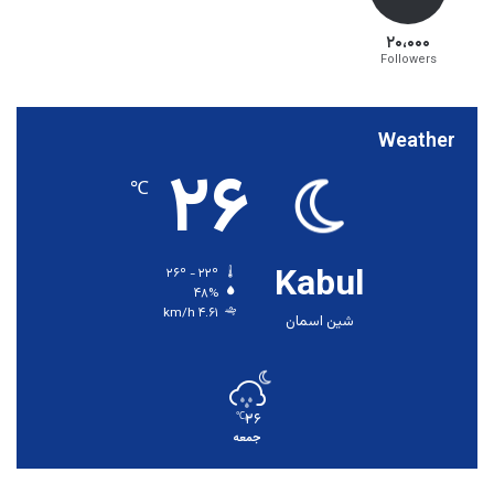
۲۰،۰۰۰
Followers
Weather
۲۶
℃
Kabul
۲۶º - ۲۲º
۴۸%
۴.۶۱ km/h
شین اسمان
۲۶
℃
جمعه