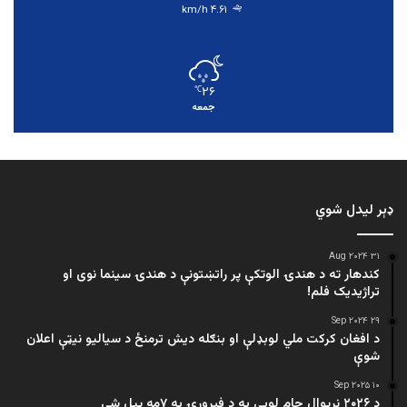
۴.۶۱ km/h
۲۶
℃
جمعه
ډېر لیدل شوي
۳۱ Aug ۲۰۲۴
کندهار ته د هندۍ الوتکې پر راتښتونې د هندۍ سینما نوی او
تراژيديک فلم!
۲۹ Sep ۲۰۲۴
د افغان کرکت ملي لوبډلې او بنګله دیش ترمنځ د سیالیو نیټې اعلان
شوې
۱۰ Sep ۲۰۲۵
د ۲۰۲۶ نړیوال جام لوبې به د فبرورۍ په ۷مه پیل شي