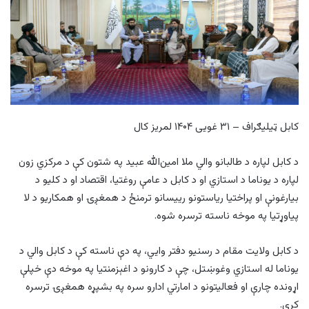
کابل ټیلیګراف – ۳۱ غویی ۱۴۰۴ لمریز کال
د کابل لپاره د طالبانو والي ملا امین‌الله عبید په شتون کې د مرکزي زون
لپاره د یوناما د استازي او د کابل د عامې روغتیا، اقتصاد او د کلیو د
بیارغونې او پراختیا ریاستونو رییسانو ترمنځ د همغږۍ او همکاریو د لا
پیاوړتیا په موخه ناسته ترسره شوه.
د کابل ولایت مقام د رسنیو دفتر وایي، په دې ناسته کې د کابل والي د
یوناما له استازي وغوښتل، چې د کارونو د اغېزمنتیا په موخه دې خپلې
اړونده چارې او فعالیتونو د امارتي ادارو سره په بشپړه همغږۍ ترسره
کړي.