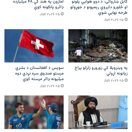
کابل ښاروالۍ: د دوو هوايي پلونو
امازون په هند کې ۴۸ میلیارده
او څلورو دایروي رېمپونو د جوړولو
ډالرو پانګونه کوي
طرحه نهایي شوې
۲۵ Jun ۲۰۲۶
۲۵ Jun ۲۰۲۶
په وینزویلا کې زورورو زلزلو پراخ
سویس د افغانستان د بشري
زیانونه اړولي
مرستو صندوق سره نږدې دوه
میلیونه ډالر مرسته کوي
۲۵ Jun ۲۰۲۶
۲۵ Jun ۲۰۲۶