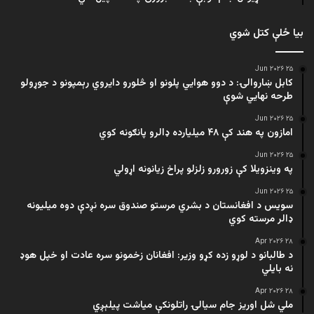
بیا ځلې کتل شوي
۲۵ Jun ۲۰۲۶
کابل ښاروالۍ: د دوو هوايي پلونو او څلورو دایروي رېمپونو د جوړولو
طرحه نهایي شوې
۲۵ Jun ۲۰۲۶
امازون په هند کې ۴۸ میلیارده ډالرو پانګونه کوي
۲۵ Jun ۲۰۲۶
په وینزویلا کې زورورو زلزلو پراخ زیانونه اړولي
۲۵ Jun ۲۰۲۶
سویس د افغانستان د بشري مرستو صندوق سره نږدې دوه میلیونه
ډالر مرسته کوي
۲۸ Apr ۲۰۲۶
د طالبانو د لوړو زده کړو وزیر: افغانان زخمونو سره عادت او خپل هوډ
نه بایلي
۲۸ Apr ۲۰۲۶
ملي شل اوریز جام سیالۍ راتلونکې میاشت پیلېږي