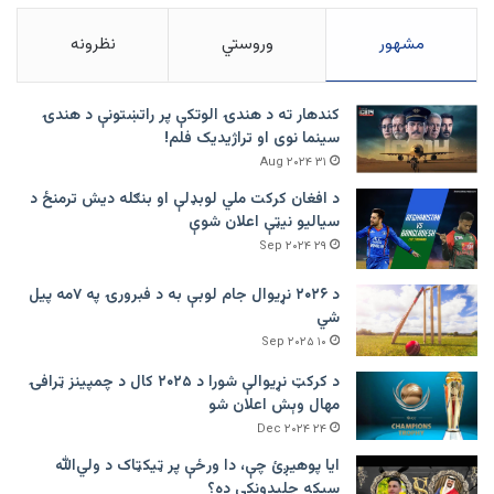
مشهور
وروستي
نظرونه
کندهار ته د هندۍ الوتکې پر راتښتونې د هندۍ
سینما نوی او تراژيديک فلم!
۳۱ Aug ۲۰۲۴
د افغان کرکت ملي لوبډلې او بنګله دیش ترمنځ د
سیالیو نیټې اعلان شوې
۲۹ Sep ۲۰۲۴
د ۲۰۲۶ نړیوال جام لوبې به د فبرورۍ په ۷مه پیل
شي
۱۰ Sep ۲۰۲۵
د کرکټ نړیوالې شورا د ۲۰۲۵ کال د چمپینز ټرافۍ
مهال وېش اعلان شو
۲۴ Dec ۲۰۲۴
ایا پوهیږئ چې، دا ورځې پر ټيکټاک د ولي‌الله
سیکه چلېدونکې ده؟