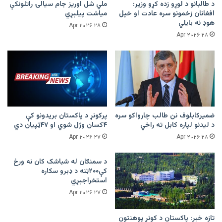
د طالبانو د لوړو زده کړو وزیر:
ملي شل اوریز جام سیالۍ راتلونکې
افغانان زخمونو سره عادت او خپل
میاشت پیلېږي
هوډ نه بایلي
۲۸ Apr ۲۰۲۶
۲۸ Apr ۲۰۲۶
ضمیرکابلوف نن طالب چارواکو سره
پرکونړ د پاکستان بریدونو کې
د لیدنو لپاره کابل ته راځي
۴کسان وژل شوي او ۴۷ټپیان دي
۲۷ Apr ۲۰۲۶
۲۸ Apr ۲۰۲۶
د سمنګان له شباشک کان نه ورځ
کې۲۰۰ټنه د ډبرو سکاره
استخراجېږي
۲۷ Apr ۲۰۲۶
تازه خبر: پاکستان د کونړ پوهنتون