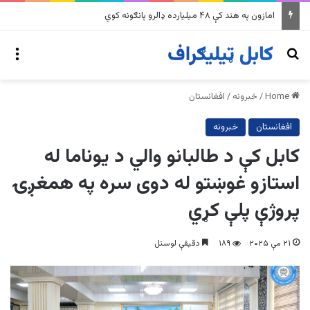
په وینزویلا کې زورورو زلزلو پراخ زیانونه اړولي
nu
Search for
Home
/
خبرونه
/
افغانستان
افغانستان
خبرونه
کابل کې د طالبانو والي د یوناما له
استازو غوښتو له دوی سره په همغږۍ
پروژې پلې کړي
۲۱ مې ۲۰۲۵
۱۸۹
دقیقې لوستل