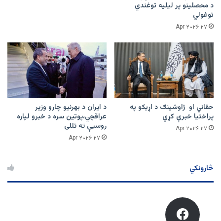
د محصلینو پر لیلیه توغندي
توغولي
۲۷ Apr ۲۰۲۶
حقاني او ژاوشینګ د اړیکو په
د ایران د بهرنیو چارو وزیر
پراختیا خبرې کړي
عراقچي،پوتین سره د خبرو لپاره
روسیې ته تللی
۲۷ Apr ۲۰۲۶
۲۷ Apr ۲۰۲۶
څارونکي