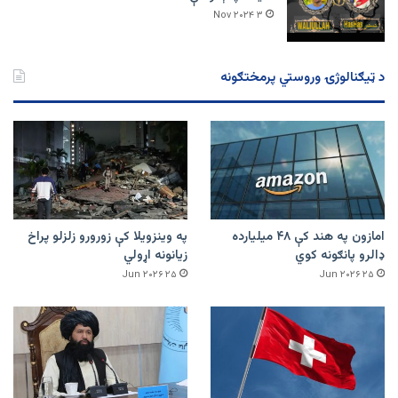
۳ Nov ۲۰۲۴
د ټیګنالوژۍ وروستي پرمختګونه
امازون په هند کې ۴۸ میلیارده
په وینزویلا کې زورورو زلزلو پراخ
ډالرو پانګونه کوي
زیانونه اړولي
۲۵ Jun ۲۰۲۶
۲۵ Jun ۲۰۲۶