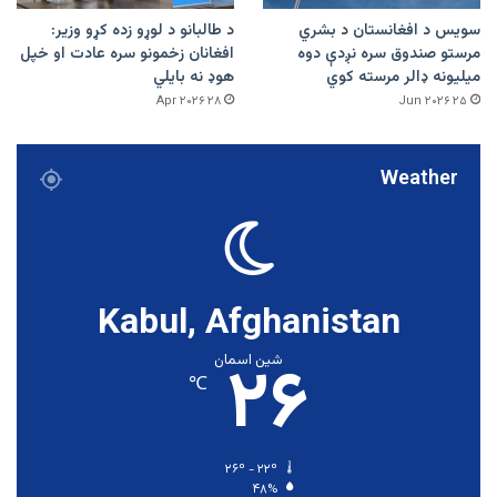
سویس د افغانستان د بشري
د طالبانو د لوړو زده کړو وزیر:
مرستو صندوق سره نږدې دوه
افغانان زخمونو سره عادت او خپل
میلیونه ډالر مرسته کوي
هوډ نه بایلي
۲۸ Apr ۲۰۲۶
۲۵ Jun ۲۰۲۶
Weather
Kabul, Afghanistan
۲۶
شین اسمان
℃
۲۶º - ۲۲º
۴۸%