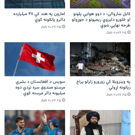
کابل ښاروالۍ: د دوو هوايي پلونو
امازون په هند کې ۴۸ میلیارده
او څلورو دایروي رېمپونو د جوړولو
ډالرو پانګونه کوي
طرحه نهایي شوې
۲۵ Jun ۲۰۲۶
۲۵ Jun ۲۰۲۶
په وینزویلا کې زورورو زلزلو پراخ
سویس د افغانستان د بشري
زیانونه اړولي
مرستو صندوق سره نږدې دوه
میلیونه ډالر مرسته کوي
۲۵ Jun ۲۰۲۶
۲۵ Jun ۲۰۲۶