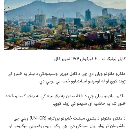
کابل ټیلیګراف – ۶ غبرګولي ۱۴۰۴ لمریز کال
ملګرو ملتونو ویلي دي چې د کابل ډیری اوسیدونکي د ښار په څنډو کې
ژوند کوي او له لومړنیو اسانتیاوو څخه بې برخې دي.
ملګرو ملتونو ویلي چې د افغانستان په پلازمینه کې له پنځو کسانو څخه
څلور تنه په حاشیه ای سیمو کې ژوند کوي.
د ملګرو ملتونو د بشري میشت ځایونو پروګرام (UNHCR) ویلي چې
ماشومان تر ټولو زیان منونکي دي، چې پاکو اوبو، روغتیايي مرکزونو او