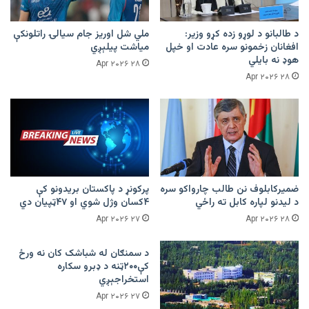
د طالبانو د لوړو زده کړو وزیر:
ملي شل اوریز جام سیالۍ راتلونکې
افغانان زخمونو سره عادت او خپل
میاشت پیلېږي
هوډ نه بایلي
۲۸ Apr ۲۰۲۶
۲۸ Apr ۲۰۲۶
ضمیرکابلوف نن طالب چارواکو سره
پرکونړ د پاکستان بریدونو کې
د لیدنو لپاره کابل ته راځي
۴کسان وژل شوي او ۴۷ټپیان دي
۲۷ Apr ۲۰۲۶
۲۸ Apr ۲۰۲۶
د سمنګان له شباشک کان نه ورځ
کې۲۰۰ټنه د ډبرو سکاره
استخراجېږي
۲۷ Apr ۲۰۲۶