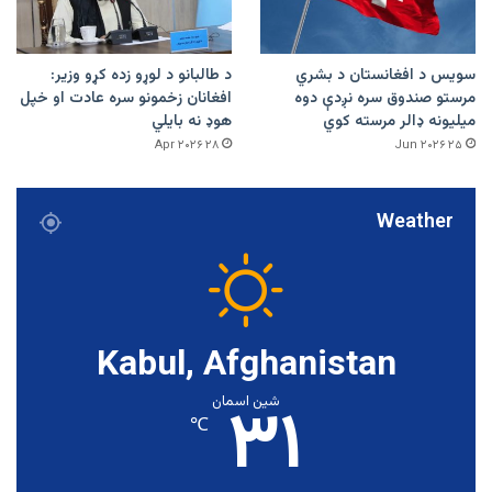
سویس د افغانستان د بشري
د طالبانو د لوړو زده کړو وزیر:
مرستو صندوق سره نږدې دوه
افغانان زخمونو سره عادت او خپل
میلیونه ډالر مرسته کوي
هوډ نه بایلي
۲۸ Apr ۲۰۲۶
۲۵ Jun ۲۰۲۶
Weather
Kabul, Afghanistan
۳۱
شین اسمان
℃