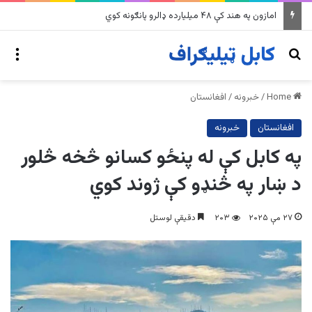
په وینزویلا کې زورورو زلزلو پراخ زیانونه اړولي
nu
Search for
Home
/
خبرونه
/
افغانستان
افغانستان
خبرونه
په کابل کې له پنځو کسانو څخه څلور
د ښار په څنډو کې ژوند کوي
۲۷ مې ۲۰۲۵
۲۰۳
دقیقې لوستل