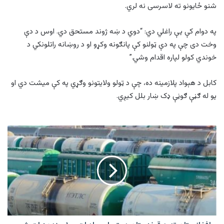
شنو ځایونو ته لاسرسی نه لري.
په دوام کې یې راغلي دي: “دوي د ښه ژوند مستحق دي. اوس د دې
وخت دی چې په دې ټولنو کې پانګونه وکړو او د روښانه راتلونکي د
خوندي کولو لپاره اقدام وشي.”
کابل د هېواد پلازمینه ده، چې د ټولو ولایتونو وګړي په کې میشت دي او
یو له ګڼې ګوڼې ډک ښار بلل کیږي.
افغانستان
ته
د
قرغزستان
د
پټرولو
صادرات
۱۰۰
چنده