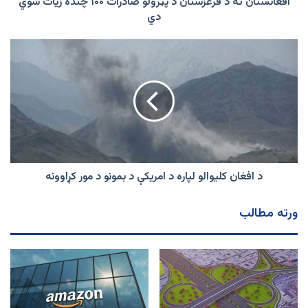
زیات
افغانستان ته د قرغزستان د پټرولو صادرات ۱۰۰ چنده زیات شوي
شوي
دي
دي
د
افغان
کلیوالو
لپاره
د
امریکې
د
بمونو
د
مور
د افغان کلیوالو لپاره د امریکې د بمونو د مور کړاوونه
کړاوونه
ورته مطالب