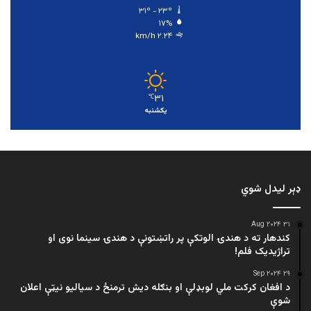
۳۱º - ۲۳º
۱۷%
۲.۲۴ km/h
۳۱
℃
یکشنبه
ډېر لیدل شوي
۳۱ Aug ۲۰۲۴
کندهار ته د هندۍ الوتکې پر راتښتونې د هندۍ سینما نوی او
تراژيديک فلم!
۲۹ Sep ۲۰۲۴
د افغان کرکت ملي لوبډلې او بنګله دیش ترمنځ د سیالیو نیټې اعلان
شوې