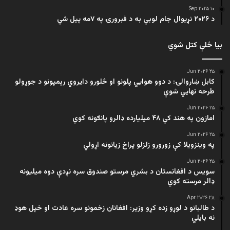
۱۰ Sep ۲۰۲۵
د ۲۰۲۶ نړیوال جام لوبې به د فبرورۍ په ۷مه پیل شي
بیا ځلې کتل شوي
۲۵ Jun ۲۰۲۶
کابل ښاروالۍ: د دوو هوايي پلونو او څلورو دایروي رېمپونو د جوړولو
طرحه نهایي شوې
۲۵ Jun ۲۰۲۶
امازون په هند کې ۴۸ میلیارده ډالرو پانګونه کوي
۲۵ Jun ۲۰۲۶
په وینزویلا کې زورورو زلزلو پراخ زیانونه اړولي
۲۵ Jun ۲۰۲۶
سویس د افغانستان د بشري مرستو صندوق سره نږدې دوه میلیونه
ډالر مرسته کوي
۲۸ Apr ۲۰۲۶
د طالبانو د لوړو زده کړو وزیر: افغانان زخمونو سره عادت او خپل هوډ
نه بایلي