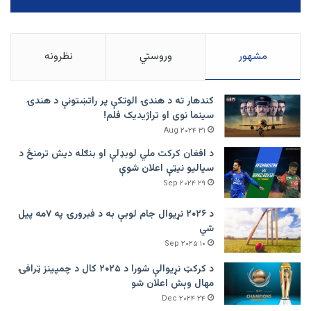
مشهور
وروستي
نظرونه
کندهار ته د هندۍ الوتکې پر راتښتونې د هندۍ
سینما نوی او تراژيديک فلم!
۳۱ Aug ۲۰۲۴
د افغان کرکت ملي لوبډلې او بنګله دیش ترمنځ د
سیالیو نیټې اعلان شوې
۲۹ Sep ۲۰۲۴
د ۲۰۲۶ نړیوال جام لوبې به د فبرورۍ په ۷مه پیل
شي
۱۰ Sep ۲۰۲۵
د کرکټ نړیوالې شورا د ۲۰۲۵ کال د چمپینز ټرافۍ
مهال وېش اعلان شو
۲۴ Dec ۲۰۲۴