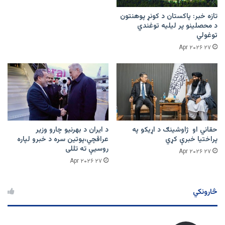
تازه خبر: پاکستان د کونړ پوهنتون
د محصلینو پر لیلیه توغندي
توغولي
۲۷ Apr ۲۰۲۶
حقاني او ژاوشینګ د اړیکو په
د ایران د بهرنیو چارو وزیر
پراختیا خبرې کړي
عراقچي،پوتین سره د خبرو لپاره
روسیې ته تللی
۲۷ Apr ۲۰۲۶
۲۷ Apr ۲۰۲۶
څارونکي