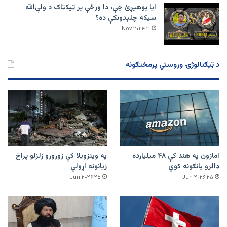
ایا پوهیږئ چې، دا ورځې پر ټيکټاک د ولي‌الله
سیکه چلېدونکې ده؟
۳ Nov ۲۰۲۴
د ټیګنالوژۍ وروستي پرمختګونه
امازون په هند کې ۴۸ میلیارده
په وینزویلا کې زورورو زلزلو پراخ
ډالرو پانګونه کوي
زیانونه اړولي
۲۵ Jun ۲۰۲۶
۲۵ Jun ۲۰۲۶