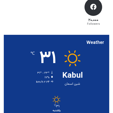
۲۰،۰۰۰
Followers
Weather
۳۱
℃
Kabul
۳۱º - ۲۳º
۱۷%
۲.۲۴ km/h
شین اسمان
۳۱
℃
یکشنبه