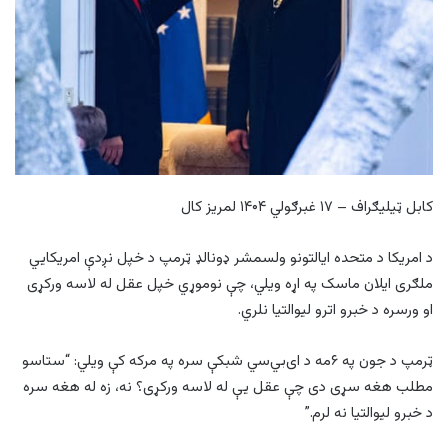
کابل ټیلیګراف – ۱۷ غبرګولي ۱۴۰۴ لمریز کال
د امریکا د متحده ایالتونو ولسمشر ډونالډ ټرمپ د خپل نږدې امریکایي
ملګری ایلان ماسک په اړه ویلي، چې نوموړي خپل عقل له لاسه ورکړی
او ورسره د خبرو اترو لیوالتیا نلري.
ټرمپ د جون په ۶مه د ای‌بي‌سي شبکې سره په مرکه کې ویلي: “ستاسو
مطلب هغه سړی دی چې عقل یې له لاسه ورکړی؟ نه، زه له هغه سره
د خبرو لیوالتیا نه لرم.”