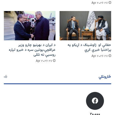
۲۷ Apr ۲۰۲۶
حقاني او ژاوشینګ د اړیکو په
د ایران د بهرنیو چارو وزیر
پراختیا خبرې کړي
عراقچي،پوتین سره د خبرو لپاره
روسیې ته تللی
۲۷ Apr ۲۰۲۶
۲۷ Apr ۲۰۲۶
څارونکي
۲۰،۰۰۰