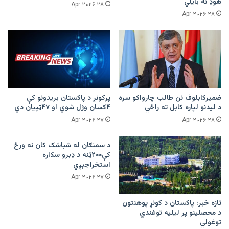
هوډ نه بایلي
۲۸ Apr ۲۰۲۶
۲۸ Apr ۲۰۲۶
ضمیرکابلوف نن طالب چارواکو سره
پرکونړ د پاکستان بریدونو کې
د لیدنو لپاره کابل ته راځي
۴کسان وژل شوي او ۴۷ټپیان دي
۲۷ Apr ۲۰۲۶
۲۸ Apr ۲۰۲۶
د سمنګان له شباشک کان نه ورځ
کې۲۰۰ټنه د ډبرو سکاره
استخراجېږي
۲۷ Apr ۲۰۲۶
تازه خبر: پاکستان د کونړ پوهنتون
د محصلینو پر لیلیه توغندي
توغولي