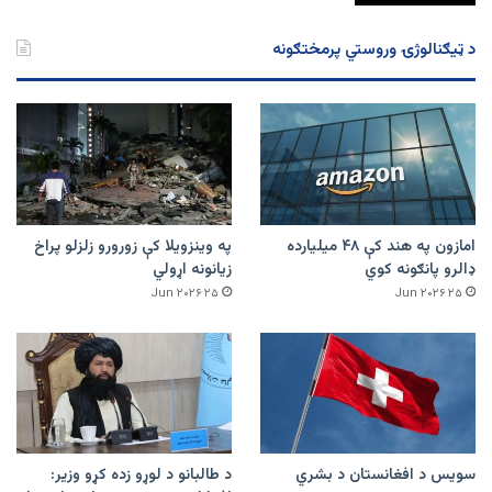
د ټیګنالوژۍ وروستي پرمختګونه
امازون په هند کې ۴۸ میلیارده
په وینزویلا کې زورورو زلزلو پراخ
ډالرو پانګونه کوي
زیانونه اړولي
۲۵ Jun ۲۰۲۶
۲۵ Jun ۲۰۲۶
سویس د افغانستان د بشري
د طالبانو د لوړو زده کړو وزیر: