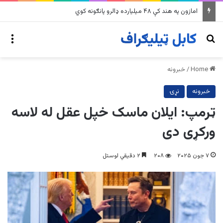
په وینزویلا کې زورورو زلزلو پراخ زیانونه اړولي
nu
Search for
Home
/
خبرونه
خبرونه
نړۍ
ټرمپ: ایلان ماسک خپل عقل له لاسه
ورکړی دی
۷ جون ۲۰۲۵
۲۰۸
۲ دقیقي لوستل