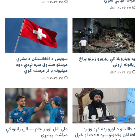
طرحه نهایي شوې
۲۵ Jun ۲۰۲۶
۲۵ Jun ۲۰۲۶
په وینزویلا کې زورورو زلزلو پراخ
سویس د افغانستان د بشري
زیانونه اړولي
مرستو صندوق سره نږدې دوه
میلیونه ډالر مرسته کوي
۲۵ Jun ۲۰۲۶
۲۵ Jun ۲۰۲۶
د طالبانو د لوړو زده کړو وزیر:
ملي شل اوریز جام سیالۍ راتلونکې
افغانان زخمونو سره عادت او خپل
میاشت پیلېږي