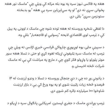
هغه په فاکس نیوز سره په یوه بله مرکه کې ویلي چې “ماسک نور هغه
پخوانی سړی نه دی” او په سي‌اېن‌اېن سره یې هغه “یو بدبخته
ستونزمن سړی” بللی دی.
دا لفظي شخړه وروسته له هغه توده شوه چې ماسک د اوونۍ په پیل
کې د ټرمپ لوی اقتصادي لایحه “رسوايي او فاجعه‌بار” بللې وه.
د سپینې ماڼۍ یوه لوړپوړي چارواکي فرانسې خبري اژانس ته ویلي چې
ټرمپ له ماسک سره ټلیفوني اړیکه لغوه کړې او حتی د تسلا هغه سور
موټر پلورلو یا واړولو فکر کوي چې د مارچ په میاشت کې یې له ماسک
شرکت څخه اخیستی و.
د یادونې وړ ده چې د دې جنجال وروسته د تسلا د ونډو ارزښت له ۱۴
فیصدو څخه زیات راټیټ شوی او په یوه ورځ کې یې د بازار ارزښت
شاوخوا ۱۰۰ میلیارده ډالره کم شوی دی.
ټرمپ وړاندې ماسک د جفري اپستین، امریکايي پانګوال سره د اړیکو د