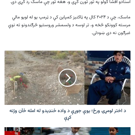
اسنادو افشا کولو په تور تورن کړی و، هغه تور چې ماسک رد کړی دی.
ماسک، چې د ۲۰۲۴ کال په ټاکنیز کمپاین کې د ټرمپ یو له لویو مالي
مرسته کوونکو څخه و، تر اوسه د ولسمشر وروستیو څرګندونو ته نوې
غبرګون نه دی ښودلی.
د
اختر
لومړۍ
ورځ؛
یوې
جوړې
د
واده
ځنډیدو
له
د اختر لومړۍ ورځ؛ یوې جوړې د واده ځنډیدو له امله ځآن وژنه
امله
کړې
ځآن
وژنه
نن