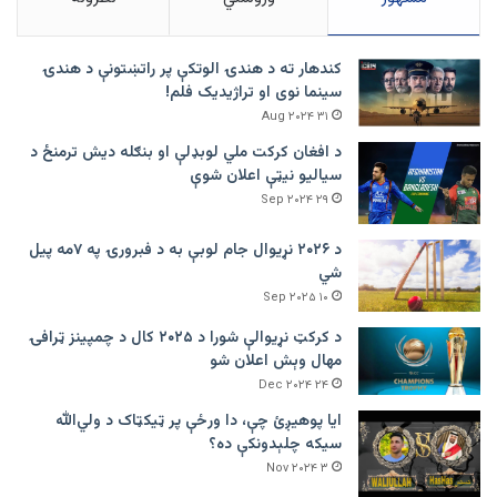
کندهار ته د هندۍ الوتکې پر راتښتونې د هندۍ
سینما نوی او تراژيديک فلم!
۳۱ Aug ۲۰۲۴
د افغان کرکت ملي لوبډلې او بنګله دیش ترمنځ د
سیالیو نیټې اعلان شوې
۲۹ Sep ۲۰۲۴
د ۲۰۲۶ نړیوال جام لوبې به د فبرورۍ په ۷مه پیل
شي
۱۰ Sep ۲۰۲۵
د کرکټ نړیوالې شورا د ۲۰۲۵ کال د چمپینز ټرافۍ
مهال وېش اعلان شو
۲۴ Dec ۲۰۲۴
ایا پوهیږئ چې، دا ورځې پر ټيکټاک د ولي‌الله
سیکه چلېدونکې ده؟
۳ Nov ۲۰۲۴