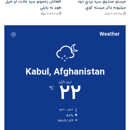
مرستو صندوق سره نږدې دوه
افغانان زخمونو سره عادت او خپل
میلیونه ډالر مرسته کوي
هوډ نه بایلي
۲۸ Apr ۲۰۲۶
۲۵ Jun ۲۰۲۶
Weather
Kabul, Afghanistan
۲۲
نری باران
℃
۲۲º - ۲۲º
۵۸%
۱.۵۹ km/h