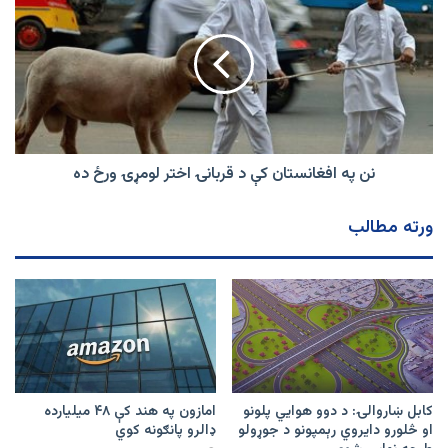
کړې
په
افغانستان
کې
د
قربانۍ
اختر
لومړۍ
ورځ
ده
نن په افغانستان کې د قربانۍ اختر لومړۍ ورځ ده
ورته مطالب
کابل ښاروالۍ: د دوو هوايي پلونو
امازون په هند کې ۴۸ میلیارده
او څلورو دایروي رېمپونو د جوړولو
ډالرو پانګونه کوي