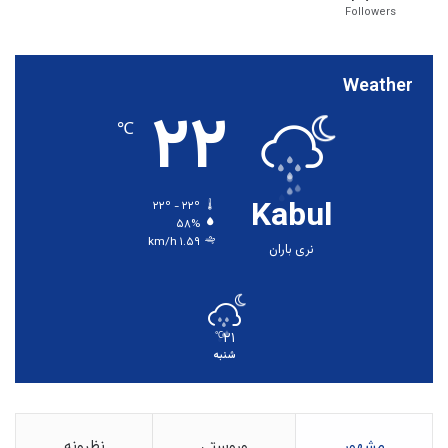
Followers
Weather
۲۲
℃
Kabul
۲۲º - ۲۲º
۵۸%
۱.۵۹ km/h
نری باران
۲۱
℃
شنبه
مشهور
وروستي
نظرونه