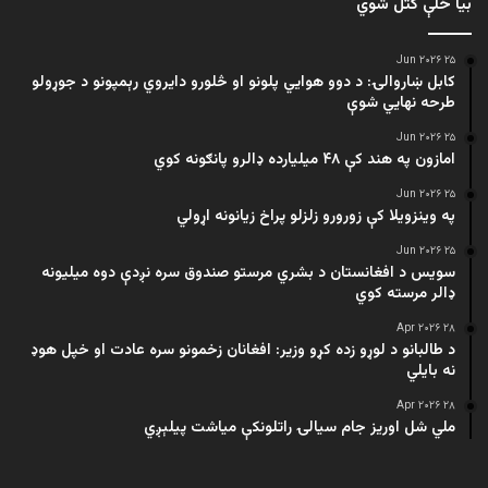
بیا ځلې کتل شوي
۲۵ Jun ۲۰۲۶
کابل ښاروالۍ: د دوو هوايي پلونو او څلورو دایروي رېمپونو د جوړولو
طرحه نهایي شوې
۲۵ Jun ۲۰۲۶
امازون په هند کې ۴۸ میلیارده ډالرو پانګونه کوي
۲۵ Jun ۲۰۲۶
په وینزویلا کې زورورو زلزلو پراخ زیانونه اړولي
۲۵ Jun ۲۰۲۶
سویس د افغانستان د بشري مرستو صندوق سره نږدې دوه میلیونه
ډالر مرسته کوي
۲۸ Apr ۲۰۲۶
د طالبانو د لوړو زده کړو وزیر: افغانان زخمونو سره عادت او خپل هوډ
نه بایلي
۲۸ Apr ۲۰۲۶
ملي شل اوریز جام سیالۍ راتلونکې میاشت پیلېږي