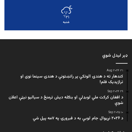
۲۱
℃
شنبه
ډېر لیدل شوي
۳۱ Aug ۲۰۲۴
کندهار ته د هندۍ الوتکې پر راتښتونې د هندۍ سینما نوی او
تراژيديک فلم!
۲۹ Sep ۲۰۲۴
د افغان کرکت ملي لوبډلې او بنګله دیش ترمنځ د سیالیو نیټې اعلان
شوې
۱۰ Sep ۲۰۲۵
د ۲۰۲۶ نړیوال جام لوبې به د فبرورۍ په ۷مه پیل شي