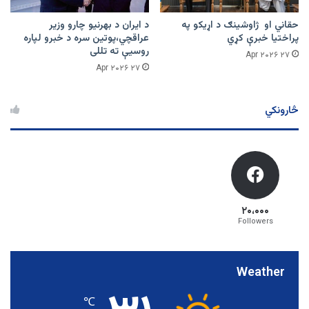
حقاني او ژاوشینګ د اړیکو په
د ایران د بهرنیو چارو وزیر
پراختیا خبرې کړي
عراقچي،پوتین سره د خبرو لپاره
روسیې ته تللی
۲۷ Apr ۲۰۲۶
۲۷ Apr ۲۰۲۶
څارونکي
۲۰،۰۰۰
Followers
Weather
℃