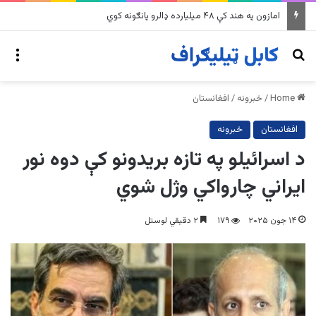
په وینزویلا کې زورورو زلزلو پراخ زیانونه اړولي
nu
Search for
Home
/
خبرونه
/
افغانستان
افغانستان
خبرونه
د اسرائیلو په تازه بریدونو کې دوه نور
ایراني چارواکي وژل شوي
۱۴ جون ۲۰۲۵
۱۷۹
۲ دقیقي لوستل