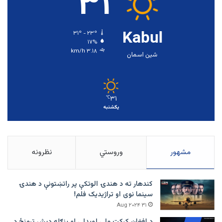
۳۱
Kabul
۳۱º - ۲۳º
۱۷%
۳.۱۸ km/h
شین اسمان
۳۱
℃
یکشنبه
مشهور
وروستي
نظرونه
کندهار ته د هندۍ الوتکې پر راتښتونې د هندۍ
سینما نوی او تراژيديک فلم!
۳۱ Aug ۲۰۲۴