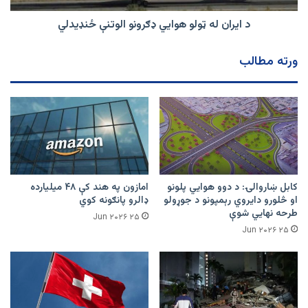
د ایران له ټولو هوايي ډګرونو الوتنې ځنډیدلي
ورته مطالب
کابل ښاروالۍ: د دوو هوايي پلونو
امازون په هند کې ۴۸ میلیارده
او څلورو دایروي رېمپونو د جوړولو
ډالرو پانګونه کوي
طرحه نهایي شوې
۲۵ Jun ۲۰۲۶
۲۵ Jun ۲۰۲۶