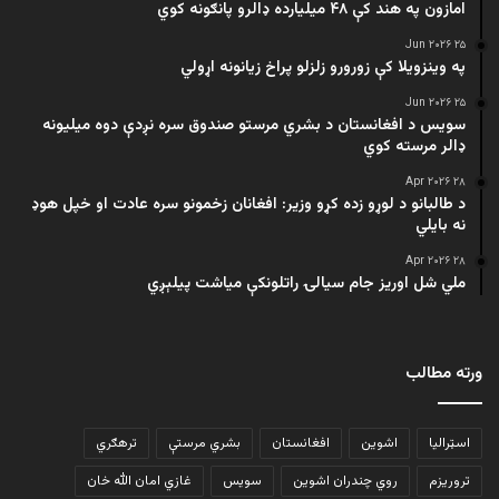
امازون په هند کې ۴۸ میلیارده ډالرو پانګونه کوي
۲۵ Jun ۲۰۲۶
په وینزویلا کې زورورو زلزلو پراخ زیانونه اړولي
۲۵ Jun ۲۰۲۶
سویس د افغانستان د بشري مرستو صندوق سره نږدې دوه میلیونه
ډالر مرسته کوي
۲۸ Apr ۲۰۲۶
د طالبانو د لوړو زده کړو وزیر: افغانان زخمونو سره عادت او خپل هوډ
نه بایلي
۲۸ Apr ۲۰۲۶
ملي شل اوریز جام سیالۍ راتلونکې میاشت پیلېږي
ورته مطالب
اسټرالیا
اشوین
افغانستان
بشري مرستې
ترهګري
تروریزم
روي چندران اشوین
سویس
غازي امان الله خان