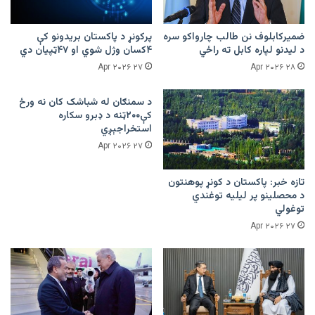
ضمیرکابلوف نن طالب چارواکو سره
پرکونړ د پاکستان بریدونو کې
د لیدنو لپاره کابل ته راځي
۴کسان وژل شوي او ۴۷ټپیان دي
۲۷ Apr ۲۰۲۶
۲۸ Apr ۲۰۲۶
د سمنګان له شباشک کان نه ورځ
کې۲۰۰ټنه د ډبرو سکاره
استخراجېږي
۲۷ Apr ۲۰۲۶
تازه خبر: پاکستان د کونړ پوهنتون
د محصلینو پر لیلیه توغندي
توغولي
۲۷ Apr ۲۰۲۶