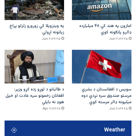
امازون په هند کې ۴۸ میلیارده
په وینزویلا کې زورورو زلزلو پراخ
ډالرو پانګونه کوي
زیانونه اړولي
۲۵ Jun ۲۰۲۶
۲۵ Jun ۲۰۲۶
سویس د افغانستان د بشري
د طالبانو د لوړو زده کړو وزیر:
مرستو صندوق سره نږدې دوه
افغانان زخمونو سره عادت او خپل
میلیونه ډالر مرسته کوي
هوډ نه بایلي
۲۸ Apr ۲۰۲۶
۲۵ Jun ۲۰۲۶
Weather