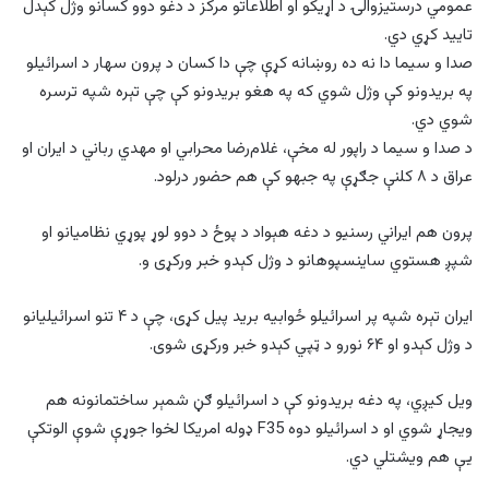
عمومي درستیزوالۍ د اړیکو او اطلاعاتو مرکز د دغو دوو کسانو وژل کېدل
تایید کړي دي.
صدا و سیما دا نه ده روښانه کړې چې دا کسان د پرون سهار د اسرائیلو
په بریدونو کې وژل شوي که په هغو بریدونو کې چې تېره شپه ترسره
شوي دي.
د صدا و سیما د راپور له مخې، غلام‌رضا محرابي او مهدي رباني د ایران او
عراق د ۸ کلنې جګړې په جبهو کې هم حضور درلود.
پرون هم ایراني رسنیو د دغه هېواد د پوځ د دوو لوړ پوړي نظامیانو او
شپږ هستوي ساینسپوهانو د وژل کېدو خبر ورکړی و.
ایران تېره شپه پر اسرائیلو ځوابیه برید پیل کړی، چې د ۴ تنو اسرائیلیانو
د وژل کېدو او ۶۴ نورو د ټپي کېدو خبر ورکړی شوی.
ویل کیږي، په دغه بریدونو کې د اسرائیلو ګڼ شمېر ساختمانونه هم
ویجاړ شوي او د اسرائیلو دوه F35 ډوله امریکا لخوا جوړې شوې الوتکې
یې هم ویشتلي دي.