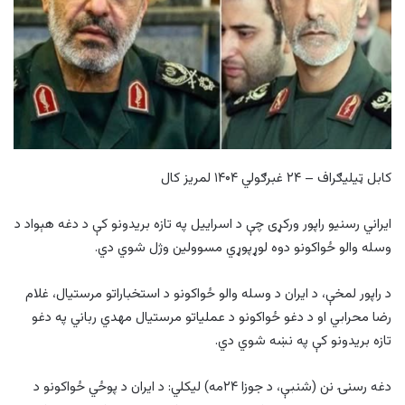
کابل ټيلیګراف – ۲۴ غبرګولي ۱۴۰۴ لمریز کال
ایراني رسنیو راپور ورکړی چې د اسراییل په تازه بریدونو کې د دغه هېواد د
وسله والو ځواکونو دوه لوړپوړي مسوولین وژل شوي دي.
د راپور لمخې، د ایران د وسله والو ځواکونو د استخباراتو مرستیال، غلام
رضا محرابي او د دغو ځواکونو د عملیاتو مرستیال مهدي رباني په دغو
تازه بریدونو کې په نښه شوي دي.
دغه رسنۍ نن (شنبې، د جوزا ۲۴مه) لیکلي: د ایران د پوځي ځواکونو د