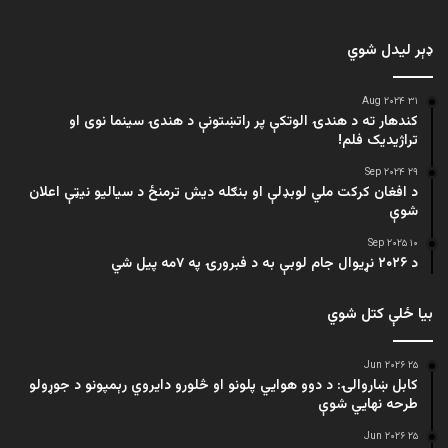
ډېر لیدل شوي
۳۱ Aug ۲۰۲۴
کندهار ته د هندۍ الوتکې پر راتښتونې د هندۍ سینما نوی او
تراژيديک فلم!
۲۹ Sep ۲۰۲۴
د افغان کرکت ملي لوبډلې او بنګله دیش ترمنځ د سیالیو نیټې اعلان
شوې
۱۰ Sep ۲۰۲۵
د ۲۰۲۶ نړیوال جام لوبې به د فبرورۍ په ۷مه پیل شي
بیا ځلې کتل شوي
۲۵ Jun ۲۰۲۶
کابل ښاروالۍ: د دوو هوايي پلونو او څلورو دایروي رېمپونو د جوړولو
طرحه نهایي شوې
۲۵ Jun ۲۰۲۶