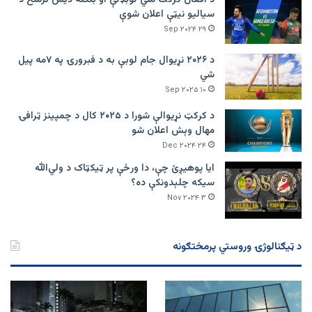
د افغان کرکت ملي لوبډلې او بنګله دیش ترمنځ د
سیالیو نیټې اعلان شوې
۲۹ Sep ۲۰۲۴
د ۲۰۲۶ نړیوال جام لوبې به د فبرورۍ په ۷مه پیل
شي
۱۰ Sep ۲۰۲۵
د کرکټ نړیوالې شورا د ۲۰۲۵ کال د چمپینز ټرافۍ
مهال وېش اعلان شو
۲۴ Dec ۲۰۲۴
ایا پوهیږئ چې، دا ورځې پر ټيکټاک د ولي‌الله
سیکه چلېدونکې ده؟
۳ Nov ۲۰۲۴
د ټیګنالوژۍ وروستي پرمختګونه