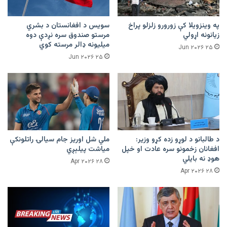
په وینزویلا کې زورورو زلزلو پراخ
سویس د افغانستان د بشري
زیانونه اړولي
مرستو صندوق سره نږدې دوه
میلیونه ډالر مرسته کوي
۲۵ Jun ۲۰۲۶
۲۵ Jun ۲۰۲۶
د طالبانو د لوړو زده کړو وزیر:
ملي شل اوریز جام سیالۍ راتلونکې
افغانان زخمونو سره عادت او خپل
میاشت پیلېږي
هوډ نه بایلي
۲۸ Apr ۲۰۲۶
۲۸ Apr ۲۰۲۶