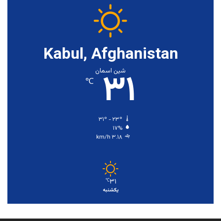
Kabul, Afghanistan
۳۱
شین اسمان
℃
۳۱º - ۲۳º
۱۷%
۳.۱۸ km/h
۳۱
℃
یکشنبه