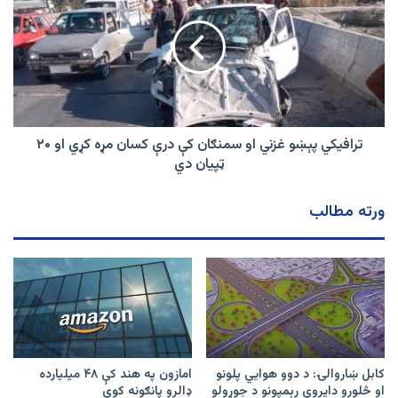
يو
غزني
او
سمنګان
کې
درې
کسان
مړه
کړي
ترافیکي پېښو غزني او سمنګان کې درې کسان مړه کړي او ۲۰
او
ټپيان دي
۲۰
ټپيان
ورته مطالب
دي
کابل ښاروالۍ: د دوو هوايي پلونو
امازون په هند کې ۴۸ میلیارده
او څلورو دایروي رېمپونو د جوړولو
ډالرو پانګونه کوي