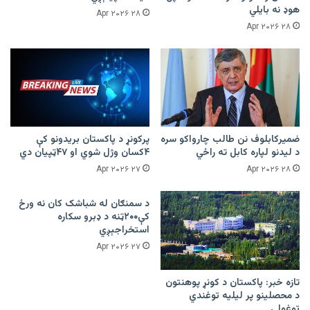
هوډ نه بایلي
۲۸ Apr ۲۰۲۶
۲۸ Apr ۲۰۲۶
ضمیرکابلوف نن طالب چارواکو سره
پرکونړ د پاکستان بریدونو کې
د لیدنو لپاره کابل ته راځي
۴کسان وژل شوي او ۴۷ټپیان دي
۲۷ Apr ۲۰۲۶
۲۸ Apr ۲۰۲۶
د سمنګان له شباشک کان نه ورځ
کې۲۰۰ټنه د ډبرو سکاره
استخراجېږي
۲۷ Apr ۲۰۲۶
تازه خبر: پاکستان د کونړ پوهنتون
د محصلینو پر لیلیه توغندي
توغولي