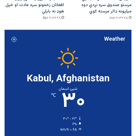
مرستو صندوق سره نږدې دوه
افغانان زخمونو سره عادت او خپل
میلیونه ډالر مرسته کوي
هوډ نه بایلي
۲۸ Apr ۲۰۲۶
۲۵ Jun ۲۰۲۶
Weather
Kabul, Afghanistan
۳۰
شین اسمان
℃
۳۰º - ۲۱º
۶%
۰.۶۵ km/h