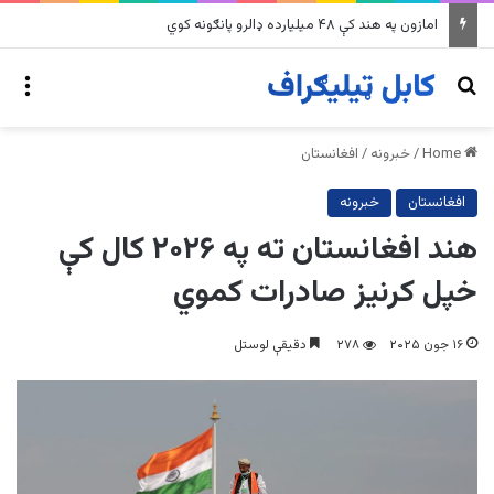
امازون په هند کې ۴۸ میلیارده ډالرو پانګونه کوي
nu
Search for
Home
/
خبرونه
/
افغانستان
افغانستان
خبرونه
هند افغانستان ته په ۲۰۲۶ کال کې
خپل کرنيز صادرات کموي
۱۶ جون ۲۰۲۵
۲۷۸
دقیقې لوستل