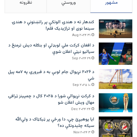
مشهور
وروستي
نظرونه
کندهار ته د هندۍ الوتکې پر راتښتونې د هندۍ
سینما نوی او تراژيديک فلم!
۳۱ Aug ۲۰۲۴
د افغان کرکت ملي لوبډلې او بنګله دیش ترمنځ د
سیالیو نیټې اعلان شوې
۲۹ Sep ۲۰۲۴
د ۲۰۲۶ نړیوال جام لوبې به د فبرورۍ په ۷مه پیل
شي
۱۰ Sep ۲۰۲۵
د کرکټ نړیوالې شورا د ۲۰۲۵ کال د چمپینز ټرافۍ
مهال وېش اعلان شو
۲۴ Dec ۲۰۲۴
ایا پوهیږئ چې، دا ورځې پر ټيکټاک د ولي‌الله
سیکه چلېدونکې ده؟
۳ Nov ۲۰۲۴