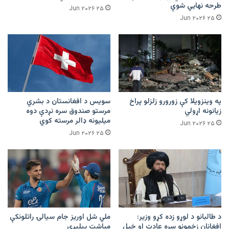
طرحه نهایي شوې
۲۵ Jun ۲۰۲۶
۲۵ Jun ۲۰۲۶
په وینزویلا کې زورورو زلزلو پراخ
سویس د افغانستان د بشري
زیانونه اړولي
مرستو صندوق سره نږدې دوه
میلیونه ډالر مرسته کوي
۲۵ Jun ۲۰۲۶
۲۵ Jun ۲۰۲۶
د طالبانو د لوړو زده کړو وزیر:
ملي شل اوریز جام سیالۍ راتلونکې
افغانان زخمونو سره عادت او خپل
میاشت پیلېږي