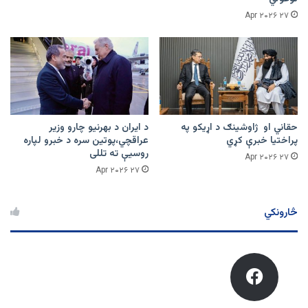
۲۷ Apr ۲۰۲۶
حقاني او ژاوشینګ د اړیکو په
د ایران د بهرنیو چارو وزیر
پراختیا خبرې کړي
عراقچي،پوتین سره د خبرو لپاره
روسیې ته تللی
۲۷ Apr ۲۰۲۶
۲۷ Apr ۲۰۲۶
څارونکي