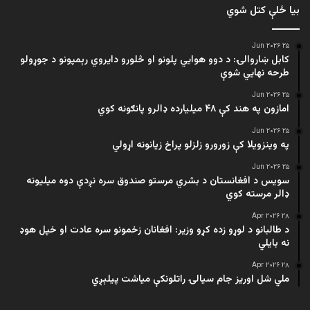
بیا ځلې کتل شوي
۲۵ Jun ۲۰۲۶
کابل ښاروالۍ: د دوو هوايي پلونو او څلورو دایروي رېمپونو د جوړولو
طرحه نهایي شوې
۲۵ Jun ۲۰۲۶
امازون په هند کې ۴۸ میلیارده ډالرو پانګونه کوي
۲۵ Jun ۲۰۲۶
په وینزویلا کې زورورو زلزلو پراخ زیانونه اړولي
۲۵ Jun ۲۰۲۶
سویس د افغانستان د بشري مرستو صندوق سره نږدې دوه میلیونه
ډالر مرسته کوي
۲۸ Apr ۲۰۲۶
د طالبانو د لوړو زده کړو وزیر: افغانان زخمونو سره عادت او خپل هوډ
نه بایلي
۲۸ Apr ۲۰۲۶
ملي شل اوریز جام سیالۍ راتلونکې میاشت پیلېږي