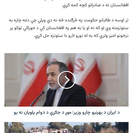
افغانستان ته د صادراتو کچه کمه کړي.
تر اوسه د طالبانو حکومت په څرګنده څه نه دي ويلي چې دغه چاره به
ستونزمنه وي او که نه او يا به هم په افغانستان کې د خوراکي توکو پر
نرخونو اغیز ولري که به له نورو لارو دا ستونزه حل کړي.
د
ایران
د
بهرنيو
چارو
وزیر:
موږ
د
جګړې
د
د ایران د بهرنيو چارو وزیر: موږ د جګړې د دوام پلویان نه يو
دوام
پلویان
ترافیکي
نه
پېښو