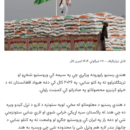
کابل ټیلیګراف – ۲۶ غبرګولي ۱۴۰۴ لمریز کال
هندي رسنيو راپورونه ورکړي چې په سیمه کې وروستيو شخړو او
ترینګلتیاوو ته په کتو ښايي، په ۲۰۲۶ کال کې دغه هېواد افغانستان ته د
خپلو کرنیزو محصولاتو په صادراتو کې کمښت راولي.
د هندي رسنيو د معلوماتو له مخې، لویه ستونزه د لارو د تړل کېدو وېره
ده چې هند له پاکستان سره اړیکې خرابې شوي او لارې ښايي ستونزمنې
شي او دغه راز په ایران کې وروستیو جګړو او وضعت ته په کتلو ښايي د
چابهار بندر لاره هم وتړل شي یا محدوده شي چې ورسره به هند