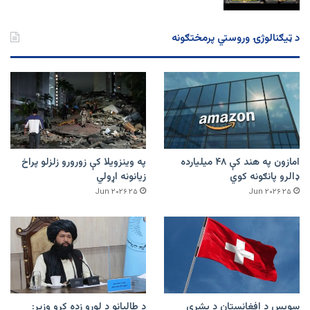
د ټیګنالوژۍ وروستي پرمختګونه
امازون په هند کې ۴۸ میلیارده
په وینزویلا کې زورورو زلزلو پراخ
ډالرو پانګونه کوي
زیانونه اړولي
۲۵ Jun ۲۰۲۶
۲۵ Jun ۲۰۲۶
سویس د افغانستان د بشري
د طالبانو د لوړو زده کړو وزیر: