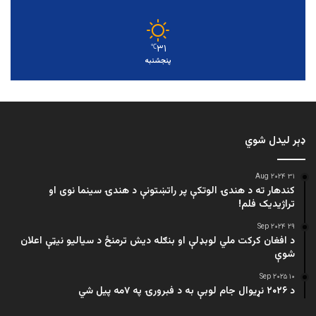
۳۱
℃
پنجشنبه
ډېر لیدل شوي
۳۱ Aug ۲۰۲۴
کندهار ته د هندۍ الوتکې پر راتښتونې د هندۍ سینما نوی او
تراژيديک فلم!
۲۹ Sep ۲۰۲۴
د افغان کرکت ملي لوبډلې او بنګله دیش ترمنځ د سیالیو نیټې اعلان
شوې
۱۰ Sep ۲۰۲۵
د ۲۰۲۶ نړیوال جام لوبې به د فبرورۍ په ۷مه پیل شي