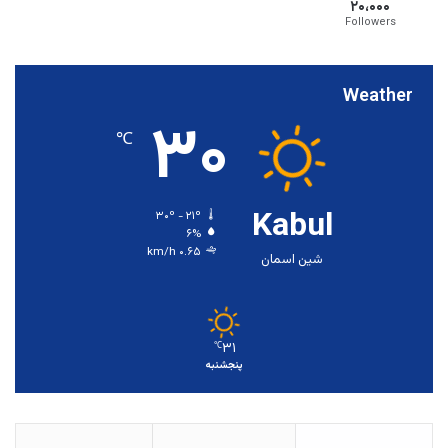
۲۰،۰۰۰
Followers
Weather
۳۰
℃
Kabul
۳۰º - ۲۱º
۶%
۰.۶۵ km/h
شین اسمان
۳۱
℃
پنجشنبه